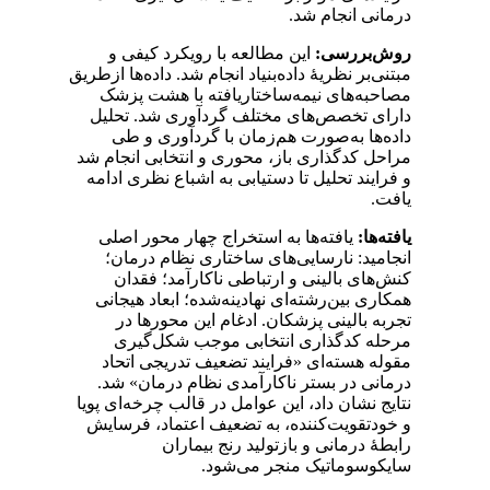
درمانی انجام شد.
روش‌بررسی:
این مطالعه با رویکرد کیفی و
مبتنی‌بر نظریۀ داده‌بنیاد انجام شد. داده‌ها ازطریق
مصاحبه‌های نیمه‌ساختاریافته با هشت پزشک
دارای تخصص‌های مختلف گردآوری شد. تحلیل
داده‌ها به‌صورت هم‌زمان با گردآوری و طی
مراحل کدگذاری باز، محوری و انتخابی انجام شد
و فرایند تحلیل تا دستیابی به اشباع نظری ادامه
یافت.
یافته‌ها:
یافته‌ها به استخراج چهار محور اصلی
انجامید: نارسایی‌های ساختاری نظام درمان؛
کنش‌های بالینی و ارتباطی ناکارآمد؛ فقدان
همکاری بین‌رشته‌ای نهادینه‌شده؛ ابعاد هیجانی
تجربه بالینی پزشکان. ادغام این محورها در
مرحله کدگذاری انتخابی موجب شکل‌گیری
مقوله هسته‌ای «فرایند تضعیف تدریجی اتحاد
درمانی در بستر ناکارآمدی نظام درمان» شد.
نتایج نشان داد، این عوامل در قالب چرخه‌ای پویا
و خودتقویت‌کننده، به تضعیف اعتماد، فرسایش
رابطۀ درمانی و بازتولید رنج بیماران
سایکوسوماتیک منجر می‌شود.