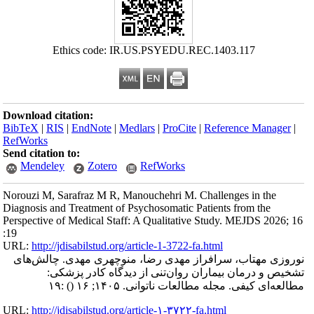
Ethics code: IR.US.PSYEDU.REC.1403.117
Download citation:
BibTeX
|
RIS
|
EndNote
|
Medlars
|
ProCite
|
Reference Manager
|
RefWorks
Send citation to:
Mendeley
Zotero
RefWorks
Norouzi M, Sarafraz M R, Manouchehri M. Challenges in the
Diagnosis and Treatment of Psychosomatic Patients from the
Perspective of Medical Staff: A Qualitative Study. MEJDS 2026; 16
:19
URL:
http://jdisabilstud.org/article-1-3722-fa.html
نوروزی مهتاب، سرافراز مهدی رضا، منوچهری مهدی. چالش‌های
تشخیص و درمان بیماران روان‌تنی از دیدگاه کادر پزشکی:
مطالعه‌ای کیفی. مجله مطالعات ناتوانی. ۱۴۰۵; ۱۶
()
:۱۹
URL:
http://jdisabilstud.org/article-۱-۳۷۲۲-fa.html