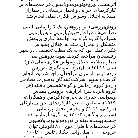
اثربخشی نوروفوتوبیومدولاسیون فراجمجمه‌ای بر
کارکردهای اجرایی و تحمل پریشانی در بیماران
مبتلا به اختلال وسواس فکری‌عملی انجام شد.
روش‌بررسی:
این پژوهش، یک کارآزمایی بالینی
تصادفی‌شده با طرح پیش‌آزمون و پس‌آزمون
همراه‌ با گروه گواه بود. جامعۀ آماری پژوهش
متشکل از بیماران مبتلا به اختلال وسواس
فکری‌عملی بود که به یک مطب تخصصی در شهر
رفسنجان مراجعه کردند. نمونۀ پژوهش سی
بیمار مبتلا به اختلال وسواس فکری‌عملی (بازۀ
سنی
۱۸
تا
۶۵
سال) بود. نمونه‌گیری به‌روش
دردسترس از میان مراجعان واجد شرایط انجام
گرفت و سپس شرکت‌کنندگان به‌صورت تصادفی
در دو گروه آزمایش و گواه تخصیص یافتند (هر
گروه پانزده نفر). ابزارهای پژوهش مقیاس
وسواسی‌اجباری ییل-براون (گودمن و همکاران،
۱۹۸۹
)، مقیاس نقایص کارکردهای اجرایی بارکلی
(بارکلی،
۲۰۱۱
) و مقیاس تحمل پریشانی
(سیمونز و گاهر،
۲۰۰۵
) بود. گروه آزمایش ده
جلسۀ بیست‌دقیقه‌ای نوروفوتوبیومدولاسیون
فراجمجمه‌ای با طول‌ موج
۸۱۰
نانومتر، توان
خروجی
۱۰۰
میلی‌وات، چگالی تابش
۱۰
تا
۱۰۰
میلی‌وات بر سانتی‌متر مربع و دوز انرژی
۶
تا
۱۰