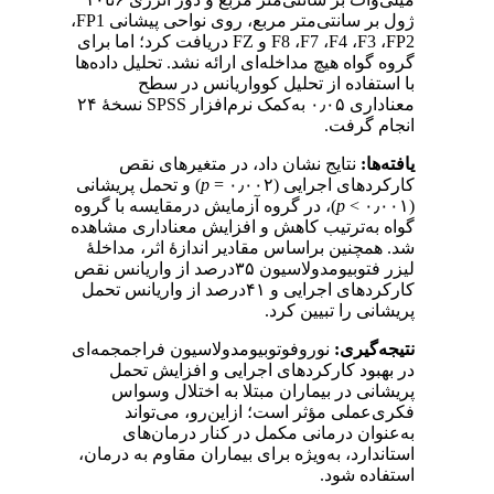
ژول بر سانتی‌متر مربع، روی نواحی پیشانی
FP1
،
FP2
،
F3
،
F4
،
F7
،‌
F8
و‌
FZ
دریافت کرد؛ اما برای
گروه گواه هیچ مداخله‌ای ارائه نشد. تحلیل داده‌ها
با استفاده از تحلیل کوواریانس در سطح
معناداری
۰٫۰۵
به‌کمک نرم‌افزار
SPSS
نسخۀ
۲۴
انجام گرفت.
یافته‌ها:
نتایج نشان داد، در متغیرهای نقص
کارکردهای اجرایی (
= ۰٫۰۰۲
p
) و تحمل پریشانی
(
< ۰٫۰۰۱
p
)، در گروه آزمایش درمقایسه با گروه
گواه به‌ترتیب کاهش و افزایش معناداری مشاهده
شد. همچنین براساس مقادیر اندازۀ اثر، مداخلۀ
لیزر فتوبیومدولاسیون
۳۵
درصد از واریانس نقص
کارکردهای اجرایی و
۴۱
درصد از واریانس تحمل
پریشانی را تبیین کرد.
نتیجه‌گیری:
نوروفوتوبیومدولاسیون فراجمجمه‌ای
در بهبود کارکردهای اجرایی و افزایش تحمل
پریشانی در بیماران مبتلا به اختلال وسواس
فکری‌عملی مؤثر است؛ ازاین‌رو، می‌تواند
به‌عنوان درمانی مکمل در کنار درمان‌های
استاندارد، به‌ویژه برای بیماران مقاوم به درمان،
استفاده شود.