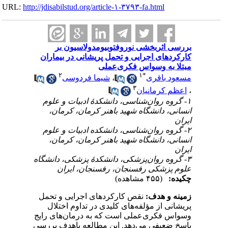
URL:
http://jdisabilstud.org/article-۱-۳۷۹۳-fa.html
بررسی اثربخشی نوروفتوبیومدولاسیون بر
کارکردهای اجرایی و تحمل پریشانی در بیماران
مبتلا به وسواس فکری‌عملی
۲
۱
*
مسعود باقری
،
شیما فردوسی
۳
،
اعظم کرمانیان
۱- گروه روان‌شناسی، دانشکدۀ ادبیات و علوم
انسانی، دانشگاه شهید باهنر کرمان، کرمان،
ایران
۲- گروه روان‌شناسی، دانشکده ادبیات و علوم
انسانی، دانشگاه شهید باهنر کرمان، کرمان،
ایران
۳- گروه روان‌پزشکی، دانشکدۀ پزشکی، دانشگاه
علوم پزشکی رفسنجان، رفسنجان، ایران
چکیده:
(۴۵۵ مشاهده)
زمینه و هدف:
نقص کارکردهای اجرایی و تحمل
پریشانی از مؤلفه‌های کلیدی در تداوم اختلال
وسواس فکری‌عملی است که به درمان‌های رایج
پاسخ ضعیفی می‌دهد. این مطالعه باهدف بررسی