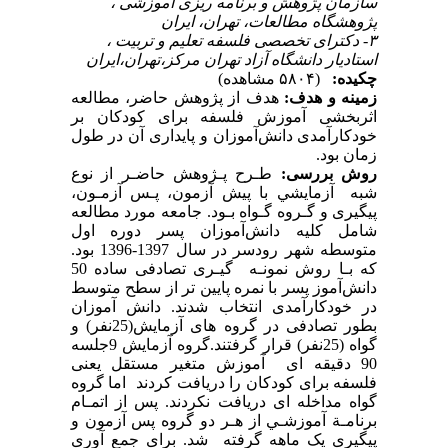
سازمان پژوهش و برنامه ریزی آموزشی ،
پژوهشگاه مطالعات، تهران، ایران
۳- دکترای تخصصی فلسفه تعلیم و تربیت ،
استادیار دانشگاه آزاد تهران مرکز،تهران،ایران
چکیده:
(۵۸۰۴ مشاهده)
زمینه و هدف:
هدف از پژوهش حاضر، مطالعه
اثربخشی آموزش فلسفه برای کودکان بر
خودکارآمدی دانش‌آموزان و پایداری آن در طول
زمان بود.
روش بررسی:
ﻃـﺮح ﭘـﮋوﻫﺶ ﺣﺎﺿـﺮ از ﻧﻮع
ﺷﺒﻪ آزﻣﺎﻳﺸﻲ ﺑﺎ ﭘﻴﺶ آزﻣﻮن، ﭘـس آزﻣـﻮن،
پیگیری و ﮔـﺮوه ﮔـﻮاه ﺑـﻮد. جامعه مورد مطالعه
شامل کلیه دانش‌آموزان پسر دوره اول
متوسطه شهر رودسر در سال 1397-1396 بود.
که ﺑـﺎ روش ﻧﻤﻮﻧـﻪ ﮔﻴـﺮی تصادفی ساده 50
داﻧﺶآﻣﻮز پسر با نمره پایین تر از سطح متوسط
در خودکارآمدی انتخاب شدند. دانش آموزان
بطور تصادفی در گروه های آزمایش(25نفر) و
گواه (25نفر) قرار گرفتند.گروه آزمایش 9جلسه
90 دقیقه ای آموزش متغیر مستقل یعنی
فلسفه برای کودکان را دریافت کردند اما گروه
گواه مداخله ای دریافت نکردند. ﭘﺲ از اﺗﻤـﺎم
ﺑﺮﻧﺎﻣـﺔ آﻣﻮزﺷـﻲ از ﻫـﺮ دو ﮔﺮوه ﭘﺲ آزﻣﻮن و
پیگیری یک ماهه ﮔﺮﻓﺘﻪ ﺷﺪ. برای جمع آوری