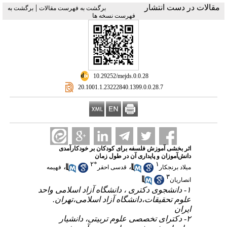
مقالات در دست انتشار
|
برگشت به فهرست مقالات
برگشت به
فهرست نسخه ها
‎ 10.29252/mejds.0.0.28
‎ 20.1001.1.23222840.1399.0.0.28.7
اثر بخشی آموزش فلسفه برای کودکان بر خودکارآمدی
دانش‌آموزان و پایداری آن در طول زمان
۲
*
۱
،
،
میلاد برنجکار
قدسی احقر
فهیمه
۳
انصاریان
۱- دانشجوی دکتری ، دانشگاه آزاد اسلامی واحد
علوم تحقیقات،دانشگاه آزاد اسلامی،تهران.
ایران
۲- دکترای تخصصی علوم تربیتی، دانشیار