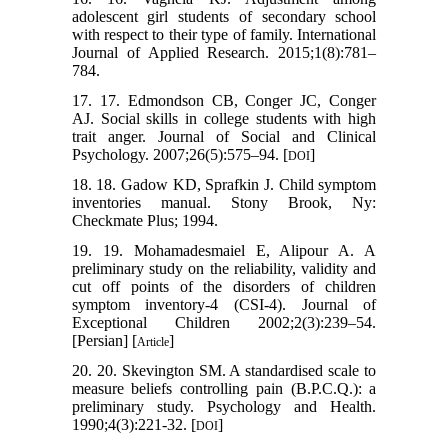
adolescent girl students of secondary school
with respect to their type of family. International
Journal of Applied Research. 2015;1(8):781–
784.
17. 17. Edmondson CB, Conger JC, Conger
AJ. Social skills in college students with high
trait anger. Journal of Social and Clinical
Psychology. 2007;26(5):575–94. [
]
DOI
18. 18. Gadow KD, Sprafkin J. Child symptom
inventories manual. Stony Brook, Ny:
Checkmate Plus; 1994.
19. 19. Mohamadesmaiel E, Alipour A. A
preliminary study on the reliability, validity and
cut off points of the disorders of children
symptom inventory-4 (CSI-4). Journal of
Exceptional Children 2002;2(3):239–54.
[Persian] [
]
Article
20. 20. Skevington SM. A standardised scale to
measure beliefs controlling pain (B.P.C.Q.): a
preliminary study. Psychology and Health.
1990;4(3):221-32.‌ [
]
DOI