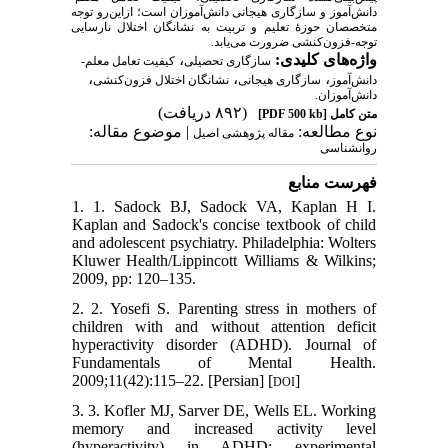
دانش‌آموز و سازگاری هیجانی دانش‌آموزان است؛ ازاین‌رو
توجه
متخصصان حوزهٔ تعلیم و تربیت
به نشانگان اختلال نارسایی
توجه-فزون‌کنشی
ضرورت
می‌یابد.
،
واژه‌های کلیدی:
سازگاری تحصیلی
کیفیت تعامل معلم-
،
،
،
دانش‌آموز
سازگاری هیجانی
نشانگان اختلال فزون‌کنشی
دانش‌آموزان.
(۸۹۲ دریافت)
[PDF 500 kb]
متن کامل
نوع مطالعه:
| موضوع مقاله:
مقاله پژوهشی اصیل
روانشناسی
فهرست منابع
1. 1. Sadock BJ, Sadock VA, Kaplan H I.
Kaplan and Sadock's concise textbook of child
and adolescent psychiatry. Philadelphia: Wolters
Kluwer Health/Lippincott Williams & Wilkins;
2009, pp: 120–135.‌
2. 2. Yosefi S. Parenting stress in mothers of
children with and without attention deficit
hyperactivity disorder (ADHD). Journal of
Fundamentals of Mental Health.
2009;11(42):115–22. [Persian] [
]
DOI
3. 3. Kofler MJ, Sarver DE, Wells EL. Working
memory and increased activity level
(hyperactivity) in ADHD: experimental