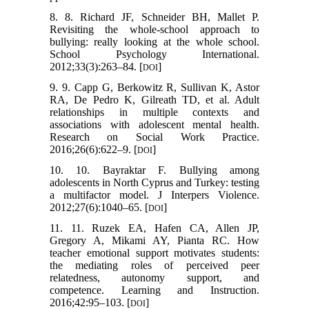
8. 8. Richard JF, Schneider BH, Mallet P.
Revisiting the whole-school approach to
bullying: really looking at the whole school.
School Psychology International.
2012;33(3):263–84. [
]
DOI
9. 9. Capp G, Berkowitz R, Sullivan K, Astor
RA, De Pedro K, Gilreath TD, et al. Adult
relationships in multiple contexts and
associations with adolescent mental health.
Research on Social Work Practice.
2016;26(6):622–9. [
]
DOI
10. 10. Bayraktar F. Bullying among
adolescents in North Cyprus and Turkey: testing
a multifactor model. J Interpers Violence.
2012;27(6):1040–65. [
]
DOI
11. 11. Ruzek EA, Hafen CA, Allen JP,
Gregory A, Mikami AY, Pianta RC. How
teacher emotional support motivates students:
the mediating roles of perceived peer
relatedness, autonomy support, and
competence. Learning and Instruction.
2016;42:95–103. [
]
DOI