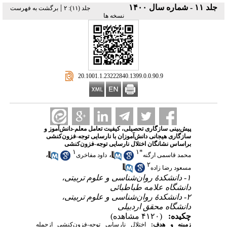
|
جلد ۱۱ - شماره سال ۱۴۰۰
‫جلد (۱۱): ۲
برگشت به فهرست
نسخه ها
‎ 20.1001.1.23222840.1399.0.0.90.9
پیش‌بینی سازگاری تحصیلی، کیفیت تعامل معلم-دانش‌آموز و
سازگاری هیجانی دانش‌آموزان با نارسایی توجه-فزون‌کنشی
براساس نشانگان اختلال نارسایی توجه-فزون‌کنشی
۱
۱
*
،
،
محمد قاسمی ارگنه
داود مفاخری
۲
مسعود رضا زاده
۱- دانشکدهٔ روان‌شناسی و علوم تربیتی،
دانشگاه علامه طباطبائی
۲- دانشکدهٔ روان‌شناسی و علوم تربیتی،
دانشگاه محقق اردبیلی
چکیده:
(۴۱۲۰ مشاهده)
زمینه و هدف:
اختلال نارسایی توجه-فزون‌کنشی ازجمله