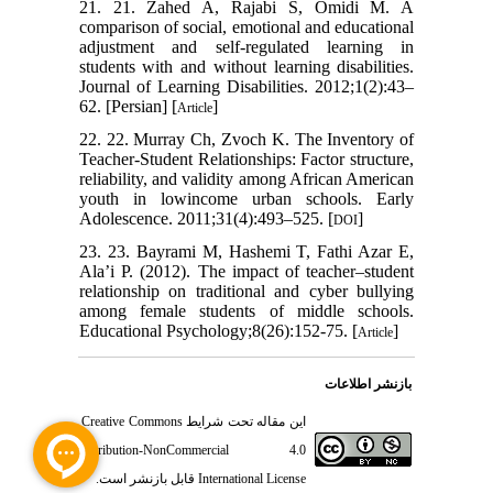
21. 21. Zahed A, Rajabi S, Omidi M. A
comparison of social, emotional and educational
adjustment and self-regulated learning in
students with and without learning disabilities.
Journal of Learning Disabilities. 2012;1(2):43–
62. [Persian] [
]
Article
22. 22. Murray Ch, Zvoch K. The Inventory of
Teacher-Student Relationships: Factor structure,
reliability, and validity among African American
youth in lowincome urban schools. Early
Adolescence. 2011;31(4):493–525. [
]
DOI
23. 23. Bayrami M, Hashemi T, Fathi Azar E,
Ala’i P. (2012). The impact of teacher–student
relationship on traditional and cyber bullying
among female students of middle schools.
Educational Psychology;8(26):152-75. [
]
Article
بازنشر اطلاعات
Creative Commons
این مقاله تحت شرایط
Attribution-NonCommercial 4.0
قابل بازنشر است.
International License