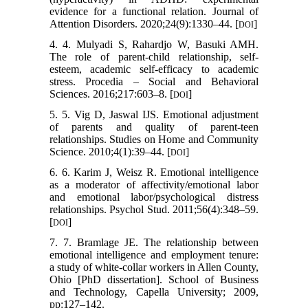
evidence for a functional relation. Journal of
Attention Disorders. 2020;24(9):1330–44. [
]
DOI
4. 4. Mulyadi S, Rahardjo W, Basuki AMH.
The role of parent-child relationship, self-
esteem, academic self-efficacy to academic
stress. Procedia – Social and Behavioral
Sciences. 2016;217:603–8. [
]
DOI
5. 5. Vig D, Jaswal IJS. Emotional adjustment
of parents and quality of parent-teen
relationships. Studies on Home and Community
Science. 2010;4(1):39–44. [
]
DOI
6. 6. Karim J, Weisz R. Emotional intelligence
as a moderator of affectivity/emotional labor
and emotional labor/psychological distress
relationships. Psychol Stud. 2011;56(4):348–59.
[
]
DOI
7. 7. Bramlage JE. The relationship between
emotional intelligence and employment tenure:
a study of white-collar workers in Allen County,
Ohio [PhD dissertation]. School of Business
and Technology, Capella University; 2009,
pp:127–142.