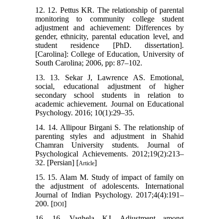
12. 12. Pettus KR. The relationship of parental
monitoring to community college student
adjustment and achievement: Differences by
gender, ethnicity, parental education level, and
student residence [PhD. dissertation].
[Carolina]: College of Education, University of
South Carolina; 2006, pp: 87–102.
13. 13. Sekar J, Lawrence AS. Emotional,
social, educational adjustment of higher
secondary school students in relation to
academic achievement. Journal on Educational
Psychology. 2016; 10(1):29–35.
14. 14. Allipour Birgani S. The relationship of
parenting styles and adjustment in Shahid
Chamran University students. Journal of
Psychological Achievements. 2012;19(2):213–
32. [Persian] [
]
Article
15. 15. Alam M. Study of impact of family on
the adjustment of adolescents. International
Journal of Indian Psychology. 2017;4(4):191–
200. [
]
DOI
16. 16. Vaghela KJ. Adjustment among