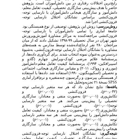
رایج‌ترین اختلالات رفتاری در بین دانش‌آموزان است. پژوهش
حاضر با هدف پیش‌بینی سازگاری تحصیلی، کیفیت تعامل معلم-
دانش‌آموز و سازگاری هیجانی دانش‌آموزان با نارسایی توجه-
فزون‌کنشی براساس نشانگان اختلال نارسایی توجه-
فزون‌کنشی اجرا شد.
روش‌بررسی:
روش این پژوهش، توصیفی از نوع همبستگی بود.
جامعهٔ آماری را تمامی دانش‌آموزان با نارسایی توجه-
فزون‌کنشی مراجعه‌کننده به مراکز مشاورهٔ آموزش‌و‌پرورش
شهر تهران در سال تحصیلی ۹۹-۱۳۹۸ تشکیل دادند که از میان
مراجعان ۲۸۰ نفر ارجاع‌داده‌شده توسط مدارس به هسته‌های
مشاوره با نشانگان اختلال نارسایی توجه-فزون‌کنشی، به‌شیوهٔ
دردسترس به‌عنوان نمونه انتخاب شدند. برای گردآوری داده‌ها، از
پرسشنامهٔ علائم مرضی کودک-ویرایش چهارم (گادو و
اسپیرافکین، ۱۹۹۴)، پرسشنامهٔ کیفیت تعامل معلم-دانش‌آموز
(مورری و زوواک، ۲۰۱۱) و مقیاس سازگاری هیجانی، اجتماعی
و تحصیلی (اسکیوینگتون، ۱۹۹۰) استفاده شد. داده‌ها با استفاده
از همبستگی پیرسون و رگرسیون چندمتغیره و نرم‌‌افزار آماری
نسخهٔ ۲۱ تجزیه‌وتحلیل شد.
SPSS
یافته‌ها:
نتایج نشان داد که هر سه متغیر نارسایی توجه
) و
p
)، فزون‌کنشی (۰٫۰۰۱>
p
(۰٫۰۴۲=
) به‌صورت منفی و معنادار، سازگاری
p
تکانش‌وری (۰٫۰۰۱>
تحصیلی را پیش‌بینی می‌کنند. هر سه متغیر نارسایی
) و
p
)، فزون‌کنشی (۰٫۰۰۱>
p
توجه(۰٫۰۰۱>
) به‌صورت منفی و معنادار، کیفیت تعامل
p
تکانش‌وری (۰٫۰۰۲=
معلم-‌دانش‌آموز را پیش‌بینی می‌کنند. هر سه متغیر نارسایی
) و
p
)، فزون‌کنشی (۰٫۰۰۱>
p
توجه (۰٫۰۰۱>
) به‌صورت منفی و معنادار، سازگاری
p
تکانش‌وری (۰٫۰۰۱>
هیجانی را پیش‌بینی می‌کنند.
نتیجه‌گیری:
نشانگان اختلال نارسایی توجه-فزون‌کنشی
پیش‌بینی‌کنندهٔ سازگاری تحصیلی، کیفیت تعامل معلم-