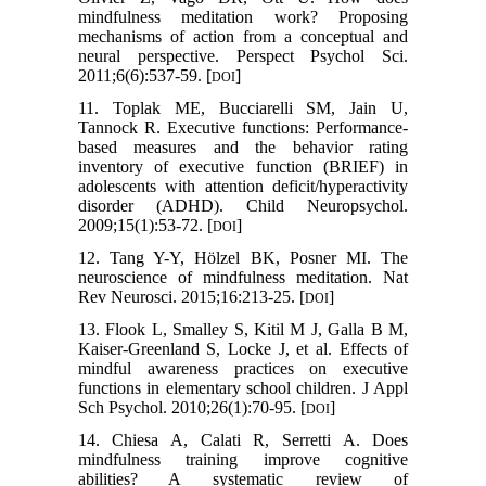
mindfulness meditation work? Proposing
mechanisms of action from a conceptual and
neural perspective. Perspect Psychol Sci.
2011;6(6):537-59. [
]
DOI
11. Toplak ME, Bucciarelli SM, Jain U,
Tannock R. Executive functions: Performance-
based measures and the behavior rating
inventory of executive function (BRIEF) in
adolescents with attention deficit/hyperactivity
disorder (ADHD). Child Neuropsychol.
2009;15(1):53-72. [
]
DOI
12. Tang Y-Y, Hölzel BK, Posner MI. The
neuroscience of mindfulness meditation. Nat
Rev Neurosci. 2015;16:213-25. [
]
DOI
13. Flook L, Smalley S, Kitil M J, Galla B M,
Kaiser-Greenland S, Locke J, et al. Effects of
mindful awareness practices on executive
functions in elementary school children. J Appl
Sch Psychol. 2010;26(1):70-95. [
]
DOI
14. Chiesa A, Calati R, Serretti A. Does
mindfulness training improve cognitive
abilities? A systematic review of