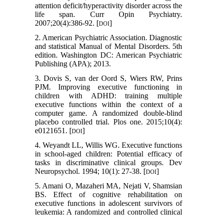
attention deficit/hyperactivity disorder across the
life span. Curr Opin Psychiatry.
2007;20(4):386-92. [
]
DOI
2. American Psychiatric Association. Diagnostic
and statistical Manual of Mental Disorders. 5th
edition. Washington DC: American Psychiatric
Publishing (APA); 2013.
3. Dovis S, van der Oord S, Wiers RW, Prins
PJM. Improving executive functioning in
children with ADHD: training multiple
executive functions within the context of a
computer game. A randomized double-blind
placebo controlled trial. Plos one. 2015;10(4):
e0121651. [
]
DOI
4. Weyandt LL, Willis WG. Executive functions
in school-aged children: Potential efficacy of
tasks in discriminative clinical groups. Dev
Neuropsychol. 1994; 10(1): 27-38. [
]
DOI
5. Amani O, Mazaheri MA, Nejati V, Shamsian
BS. Effect of cognitive rehabilitation on
executive functions in adolescent survivors of
leukemia: A randomized and controlled clinical