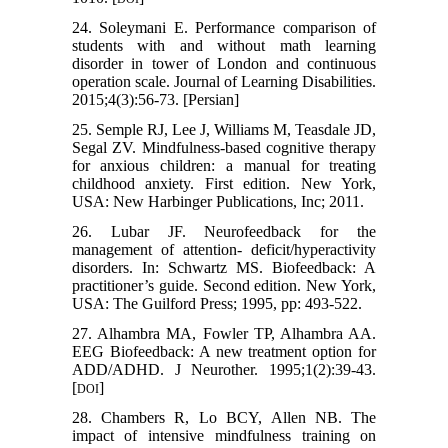
24. Soleymani E. Performance comparison of
students with and without math learning
disorder in tower of London and continuous
operation scale. Journal of Learning Disabilities.
2015;4(3):56-73. [Persian]
25. Semple RJ, Lee J, Williams M, Teasdale JD,
Segal ZV. Mindfulness-based cognitive therapy
for anxious children: a manual for treating
childhood anxiety. First edition. New York,
USA: New Harbinger Publications, Inc; 2011.
26. Lubar JF. Neurofeedback for the
management of attention- deficit/hyperactivity
disorders. In: Schwartz MS. Biofeedback: A
practitioner’s guide. Second edition. New York,
USA: The Guilford Press; 1995, pp: 493-522.
27. Alhambra MA, Fowler TP, Alhambra AA.
EEG Biofeedback: A new treatment option for
ADD/ADHD. J Neurother. 1995;1(2):39-43.
[
]
DOI
28. Chambers R, Lo BCY, Allen NB. The
impact of intensive mindfulness training on