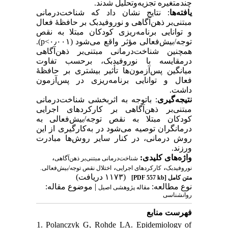
چندمتغیره تجزیه‌وتحلیل شدند.
یافته‌ها
: نتایج نشان داد که شناخت‌درمانی
مبتنی‌بر ذهن‌‌آگاهی و نوروفیدبک بر حافظهٔ فعال
و توانایی برنامه‌ریزی کودکان مبتلا به نقص
‌توجه/بیش‌فعالی مؤثر واقع می‌شود (۰٫۰۰۱>p).
همچنین شناخت‌درمانی مبتنی‌بر ذهن‌‌آگاهی
درمقایسه با نوروفیدبک، برحسب تفاوت
میانگین پس‌آزمون‌ها تأثیر بیشتری بر حافظهٔ
فعال و توانایی برنامه‌ریزی در پس‌آزمون
داشت.
نتیجه‌گیری
: باتوجه به اثربخشی شناخت‌درمانی
مبتنی‌بر ذهن‌آگاهی بر کارکردهای اجرایی
کودکان مبتلا به نقص‌ توجه/بیش‌فعالی به
درمانگران توصیه می‌شود در به‌کارگیری از این
روش درمانی، در کنار سایر روش‌ها مبادرت
ورزند.
،
واژه‌های کلیدی:
شناخت‌درمانی مبتنی‌بر ذهن‌آگاهی
،
،
نوروفیدبک
کارکرد‌های اجرایی
اختلال نقص توجه/بیش‌فعالی.
(۱۱۷۳ دریافت)
[PDF 557 kb]
متن کامل
نوع مطالعه:
| موضوع مقاله:
مقاله پژوهشی اصیل
روانشناسی
فهرست منابع
1. Polanczyk G, Rohde LA. Epidemiology of