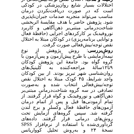
اختلالات بسیار شایع‌ روان‌پزشکی در کودکی
است که در صورت دریافت‌نکردن درمان
مناسب می‌تواند منجربه صدمات جبران‌ناپذیری
شود. پژوهش حاضر با هدف مقایسهٔ اثربخشی
شناخت‌درمانی مبتنی‌بر ذهن‌آگاهی و کاربرد
نوروفیدبک بر کارکردهای اجرایی (حافظهٔ فعال
و توانایی برنامه‌ریزی) در کودکان مبتلا به اختلال
نقص توجه/بیش‌فعالی صورت گرفت.
روش‌بررسی
: روش پژوهش از نوع
نیمه‌‌آزمایشی با طرح پیش‌آزمون و پس‌آزمون با
گروه گواه بود. جامعهٔ این پژوهش کودکان
۹تا۱۲سالهٔ مراجعه‌‌کننده به کلینیک‌های
روان‌شناسی شهر تبریز بودند. از بین کودکان
واجد شرایط، ۴۵ کودک مبتلا به اختلال نقص‌
توجه/بیش‌فعالی انتخاب شده و به‌صورت
تصادفی در سه گروه شناخت‌درمانی مبتنی‌بر
ذهن‌آگاهی و نوروفیدبک و گواه قرار گرفتند. از
تمام آزمودنی‌ها قبل و پس از اتمام درمان
آزمون‌های حافظهٔ فعال وکسلر و برج لندن
گرفته شد. سپس گروه‌های آزمایش تحت
روش‌های درمانی قرار گرفتند. داده‌های
گرد‌آوری‌شده با استفاده از نرم‌افزار SPSS
نسخهٔ ۲۴ و به‌روش تحلیل کوواریانس