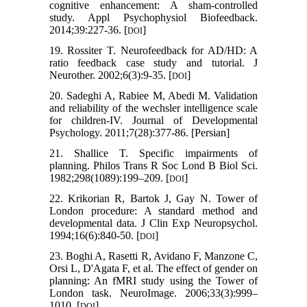
cognitive enhancement: A sham-controlled
study. Appl Psychophysiol Biofeedback.
2014;39:227-36. [
]
DOI
19. Rossiter T. Neurofeedback for AD/HD: A
ratio feedback case study and tutorial. J
Neurother. 2002;6(3):9-35. [
]
DOI
20. Sadeghi A, Rabiee M, Abedi M. Validation
and reliability of the wechsler intelligence scale
for children-IV. Journal of Developmental
Psychology. 2011;7(28):377-86. [Persian]
21. Shallice T. Specific impairments of
planning. Philos Trans R Soc Lond B Biol Sci.
1982;298(1089):199–209. [
]
DOI
22. Krikorian R, Bartok J, Gay N. Tower of
London procedure: A standard method and
developmental data. J Clin Exp Neuropsychol.
1994;16(6):840-50. [
]
DOI
23. Boghi A, Rasetti R, Avidano F, Manzone C,
Orsi L, D'Agata F, et al. The effect of gender on
planning: An fMRI study using the Tower of
London task. NeuroImage. 2006;33(3):999–
1010. [
]
DOI