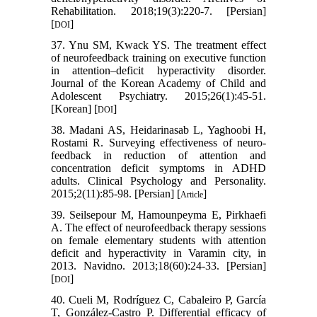
Rehabilitation. 2018;19(3):220-7. [Persian]
[
]
DOI
37. Ynu SM, Kwack YS. The treatment effect
of neurofeedback training on executive function
in attention–deficit hyperactivity disorder.
Journal of the Korean Academy of Child and
Adolescent Psychiatry. 2015;26(1):45-51.
[Korean] [
]
DOI
38. Madani AS, Heidarinasab L, Yaghoobi H,
Rostami R. Surveying effectiveness of neuro-
feedback in reduction of attention and
concentration deficit symptoms in ADHD
adults. Clinical Psychology and Personality.
2015;2(11):85-98. [Persian] [
]
Article
39. Seilsepour M, Hamounpeyma E, Pirkhaefi
A. The effect of neurofeedback therapy sessions
on female elementary students with attention
deficit and hyperactivity in Varamin city, in
2013. Navidno. 2013;18(60):24-33. [Persian]
[
]
DOI
40. Cueli M, Rodríguez C, Cabaleiro P, García
T, González-Castro P. Differential efficacy of