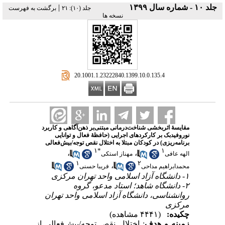
|
جلد ۱۰ - شماره سال ۱۳۹۹
‫جلد (۱۰): ۲۱
برگشت به فهرست
نسخه ها
‎ 20.1001.1.23222840.1399.10.0.135.4
مقایسهٔ اثربخشی شناخت‌‌درمانی مبتنی‌بر ذهن‌آگاهی و کاربرد
نوروفیدبک بر کارکردهای اجرایی (حافظهٔ فعال و توانایی
برنامه‌ریزی) در کودکان مبتلا به اختلال نقص توجه/بیش‌فعالی
۱
*
۱
،
،
الهه عافی
مهناز استکی
۱
۲
،
محمدابراهیم مداحی
فریبا حسنی
۱- دانشگاه آزاد اسلامی واحد تهران مرکزی
۲- دانشگاه شاهد؛ استاد مدعو، گروه
روانشناسی، دانشگاه آزاد اسلامی واحد تهران
مرکزی
چکیده:
(۴۴۴۱ مشاهده)
زمینه و هدف
: اختلال نقص ‌توجه/بیش‌فعالی از