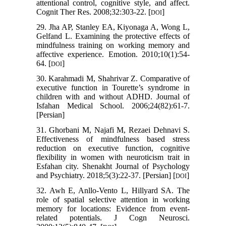
attentional control, cognitive style, and affect.
Cognit Ther Res. 2008;32:303-22. [
]
DOI
29. Jha AP, Stanley EA, Kiyonaga A, Wong L,
Gelfand L. Examining the protective effects of
mindfulness training on working memory and
affective experience. Emotion. 2010;10(1):54-
64. [
]
DOI
30. Karahmadi M, Shahrivar Z. Comparative of
executive function in Tourette’s syndrome in
children with and without ADHD. Journal of
Isfahan Medical School. 2006;24(82):61-7.
[Persian]
31. Ghorbani M, Najafi M, Rezaei Dehnavi S.
Effectiveness of mindfulness based stress
reduction on executive function, cognitive
flexibility in women with neuroticism trait in
Esfahan city. Shenakht Journal of Psychology
and Psychiatry. 2018;5(3):22-37. [Persian] [
]
DOI
32. Awh E, Anllo-Vento L, Hillyard SA. The
role of spatial selective attention in working
memory for locations: Evidence from event-
related potentials. J Cogn Neurosci.