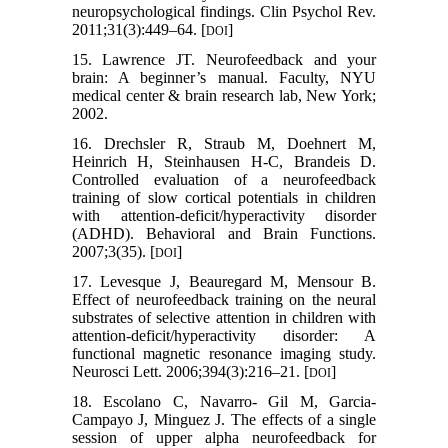
neuropsychological findings. Clin Psychol Rev.
2011;31(3):449–64. [
]
DOI
15. Lawrence JT. Neurofeedback and your
brain: A beginner’s manual. Faculty, NYU
medical center & brain research lab, New York;
2002.
16. Drechsler R, Straub M, Doehnert M,
Heinrich H, Steinhausen H-C, Brandeis D.
Controlled evaluation of a neurofeedback
training of slow cortical potentials in children
with attention-deficit/hyperactivity disorder
(ADHD). Behavioral and Brain Functions.
2007;3(35). [
]
DOI
17. Levesque J, Beauregard M, Mensour B.
Effect of neurofeedback training on the neural
substrates of selective attention in children with
attention-deficit/hyperactivity disorder: A
functional magnetic resonance imaging study.
Neurosci Lett. 2006;394(3):216–21. [
]
DOI
18. Escolano C, Navarro- Gil M, Garcia-
Campayo J, Minguez J. The effects of a single
session of upper alpha neurofeedback for