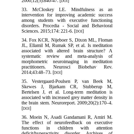
2000;12(5):840-47. [
]
DOI
33. McCloskey LE. Mindfulness as an
intervention for improving academic success
among students with executive functioning
disorders. Procedia - Social and Behavioral
Sciences. 2015;174: 221-6. [
]
DOI
34. Fox KCR, Nijeboer S, Dixon ML, Floman
JL, Ellamil M, Rumak SP, et al. Is meditation
associated with altered brain structure? A
systematic review and meta-analysis of
morphometric neuroimaging in meditation
practitioners. Neurosci Biobehav Rev.
2014;43:48–73. [
]
DOI
35. Vestergaard-Poulsen P, van Beek M,
Skewes J, Bjarkam CR, Stubberup M,
Bertelsen J, et al. Long-term meditation is
associated with increased grey matter density in
the brain stem. Neuroreport. 2009;20(2):170–4.
[
]
DOI
36. Moein N, Asadi Gandamani R, Amiri M.
The effect of neurofeedback on executive
functions in children with attention
deficit/hyperactivity disorder. Archives of