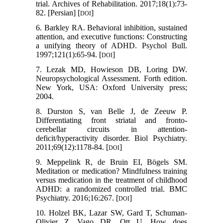
trial. Archives of Rehabilitation. 2017;18(1):73-
82. [Persian] [
]
DOI
6. Barkley RA. Behavioral inhibition, sustained
attention, and executive functions: Constructing
a unifying theory of ADHD. Psychol Bull.
1997;121(1):65-94. [
]
DOI
7. Lezak MD, Howieson DB, Loring DW.
Neuropsychological Assessment. Forth edition.
New York, USA: Oxford University press;
2004.
8. Durston S, van Belle J, de Zeeuw P.
Differentiating front striatal and fronto-
cerebellar circuits in attention-
deficit/hyperactivity disorder. Biol Psychiatry.
2011;69(12):1178-84. [
]
DOI
9. Meppelink R, de Bruin EI, Bögels SM.
Meditation or medication? Mindfulness training
versus medication in the treatment of childhood
ADHD: a randomized controlled trial. BMC
Psychiatry. 2016;16:267. [
]
DOI
10. Holzel BK, Lazar SW, Gard T, Schuman-
Olivier Z, Vago DR, Ott U. How does