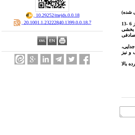
ی شده)
‎ 10.29252/mejds.0.0.18
‎ 20.1001.1.23222840.1399.0.0.18.7
طرح پژوهش حاضر آزمایشی از نوع پیش آزمون- پس آزمون با گروه کنترل و همتاسازی بود. جامعه پژوهش کلیه دختران دانش آموز 6 -13
سه بخشی
ت تصادفی
دایی،
و نیز
ه بالا