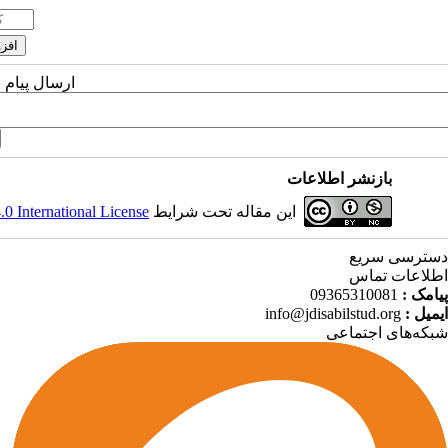
ارسال پیام 
بازنشر اطلاعات
این مقاله تحت شرایط
 International License
دسترسی سریع
اطلاعات تماس
پیامک :
09365310081
ایمیل :
info@jdisabilstud.org
شبکه‌های اجتماعی