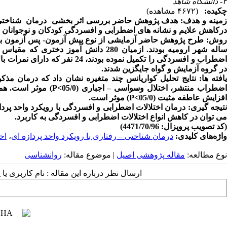
۲- دانشگاه شاهد
چکیده:
(۴۶۷۲ مشاهده)
مینه و هدف:
هدف پژوهش حاضر بررسی اثر بخشی درمان شناخت
درکاهش علایم و نشانه های اضطرابی و افسردگی کودکان و نوجوانان ب
وش:
ساله شهر ارومیه بودند. ازمیان 280 دا
اضطراب و افسردگی را تکمیل نمود
در گروه آزمایش و گواه جایگزین شدند.
افته ها:
نتایج تحلیل کواریانس چند متغیره نشان داد که درمان 
ضطراب منتشر، اختلال وسواسی
–
اجباری (05/0
P<
) موثر است. هم
افزایش عاطفه مثبت (05/0
P<
) موثر است.
تیجه گیری:
درمان اختلالات اضطرابی و افسردگی با رویکرد واحد پرداز
می توان در کاهش انواع اختلالات اضطرابی و افسردگی به کاربرد.
(کد تصویب پروپزال: 4471/70/96)
واژه‌های کلیدی:
درمان شناختی – رفتاری با رویکرد واحد پردازه ای
،
اخ
نوع مطالعه:
مقاله پژوهشی اصیل
| موضوع مقاله:
روانشناسی
ارسال نظر درباره این مقاله : نام کاربری ی