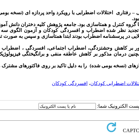
ی
–
رفتاری اختلالات اضطرابی با رویکرد واحد پردازه ای (نسخه بوم
ود.
نش آموز دختری که مقیاس تجدید نظر شده اضطراب و افسردگی کودکان و آزمون الگوی 
ه بودند، 24 نفر که دارای نمرات بالایی در پرسشنامه اضطراب بودند ابتدا همتاسازی و سپس به صور
مذکور بر کاهش وحشتزدگی، اضطراب اجتماعی، افسردگی ، اضطراب ج
چنین درمان مذکور بر کاهش عاطفه منفی و برانگیختگی فیزیولوژیک 
ه­ای (نسخه بومی شده) را به دلیل تاکید بر روی فاکتورهای مشترک رد
تلالات اضطرابی کودکان
،
افسردگی کودکان
ا پست الکترونیک شما: