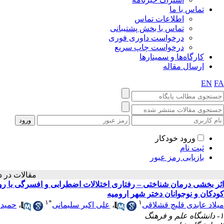
تماس با ما
اطلاعات تماس
تماس با بخش پشتیبانی
درخواست داوری فوری
درخواست چاپ سریع
کارگاه‌ها و سمینارها
ارسال مقاله
EN
FA
ورود خودکار
ثبت نام
بازیابی رمز عبور
مقالات 
اثر بخشی درمان شناختی – رفتاری اختلالات اضطرابی و افسرگی با رو
کودکان و نوجوانان دختر شهر ارومیه
۱
*
۱
میلاد عابدی قلیچ قشلاقی
،
علی اکبر سلیمانی
،
حمید 
۱- دانشگاه علم و فرهنگ