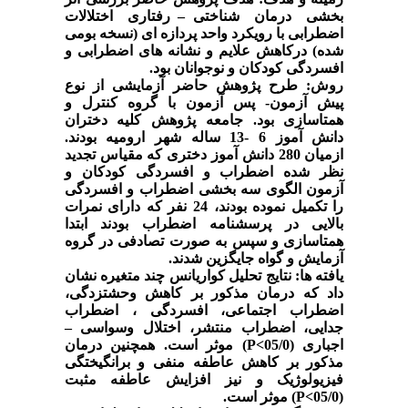
بخشی درمان شناختی
–
رفتاری اختلالات
اضطرابی با رویکرد واحد پردازه ای (نسخه بومی
شده) درکاهش علایم و نشانه های اضطرابی و
افسردگی کودکان و نوجوانان بود.
روش:
طرح پژوهش حاضر آزمایشی از نوع
پیش آزمون- پس آزمون با گروه کنترل و
همتاسازی بود. جامعه پژوهش کلیه دختران
دانش آموز 6 -13 ساله شهر ارومیه بودند.
ازمیان 280 دانش آموز دختری که مقیاس تجدید
نظر شده اضطراب و افسردگی کودکان و
آزمون الگوی سه بخشی اضطراب و افسردگی
را تکمیل نموده بودند، 24 نفر که دارای نمرات
بالایی در پرسشنامه اضطراب بودند ابتدا
همتاسازی و سپس به صورت تصادفی در گروه
آزمایش و گواه جایگزین شدند.
یافته ها:
نتایج تحلیل کواریانس چند متغیره نشان
داد که درمان مذکور بر کاهش وحشتزدگی،
اضطراب اجتماعی، افسردگی ، اضطراب
جدایی، اضطراب منتشر، اختلال وسواسی
–
اجباری (05/0
P<
) موثر است. همچنین درمان
مذکور بر کاهش عاطفه منفی و برانگیختگی
فیزیولوژیک و نیز افزایش عاطفه مثبت
(05/0
P<
) موثر است.