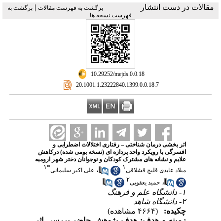
مقالات در دست انتشار
|
برگشت به فهرست مقالات
برگشت به
فهرست نسخه ها
‎ 10.29252/mejds.0.0.18
‎ 20.1001.1.23222840.1399.0.0.18.7
اثر بخشی درمان شناختی – رفتاری اختلالات اضطرابی و
افسرگی با رویکرد واحد پردازه ای (نسخه بومی شده) درکاهش
علایم و نشانه های مشترک کودکان و نوجوانان دختر شهر ارومیه
۱
*
۱
،
میلاد عابدی قلیچ قشلاقی
علی اکبر سلیمانی
۲
،
حمید یعقوبی
۱- دانشگاه علم و فرهنگ
۲- دانشگاه شاهد
چکیده:
(۴۶۶۴ مشاهده)
زمینه و هدف:
هدف پژوهش حاضر بررسی اثر