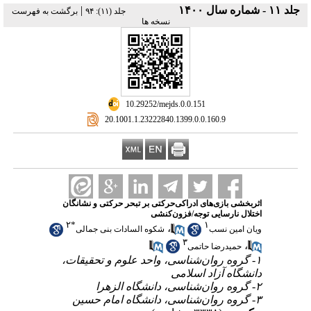
جلد ۱۱ - شماره سال ۱۴۰۰
|
‫جلد (۱۱): ۹۴
برگشت به فهرست
نسخه ها
‎ 10.29252/mejds.0.0.151
‎ 20.1001.1.23222840.1399.0.0.160.9
اثربخشی بازی‌های ادراکی‌حرکتی بر تبحر حرکتی و نشانگان
اختلال نارسایی توجه/فزون‌کنشی
۲
*
۱
،
ویان امین نسب
شکوه السادات بنی جمالی
۳
،
حمیدرضا حاتمی
۱- گروه روان‌شناسی، واحد علوم و تحقیقات،
دانشگاه آزاد اسلامی
۲- گروه روان‌شناسی، دانشگاه الزهرا
۳- گروه روان‌شناسی، دانشگاه امام حسین