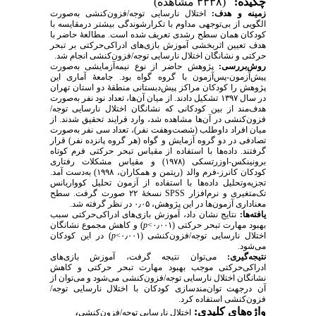
چکیده:
(۳۳۳۸ مشاهده)
زمینه و هدف:
اختلال نارسایی توجه/فزون‌کنشی به‌صورت
الگویی از بی‌توجهی مداوم با تکرارشوندگی بیشتر درمقایسه با
کودکان همان سطح رشدی تعریف شده است. مطالعهٔ حاضر با
هدف تعیین اثربخشی آموزش بازی‌های ادراکی‌حرکتی بر تبحر
حرکتی و نشانگان اختلال نارسایی توجه/فزون‌کنشی انجام شد.
روش‌بررسی:
پژوهش حاضر از نوع نیمه‌آزمایشی به‌صورت
پیش‌آزمون-پس‌آزمون با گروه گواه بود. جامعهٔ آماری این
پژوهش را کودکان مراکز پیش‌دبستانی منطقهٔ دو استان تهران
در سال ۱۳۹۷ تشکیل دادند. از میان آن‌ها، تعداد نود نفر به‌صورت
هدف‌مند از بین کودکانی که نشانگان اختلال نارسایی توجه/
فزون‌کنشی در آن‌ها مشاهده شد، وارد فرایند تحقیق شدند. از
میان افراد داوطلب (شصت‌و‌هفت نفر)، تعداد سی نفر به‌صورت
تصادفی در دو گروه آزمایش و گواه (هر گروه پانزده نفر) قرار
گرفتند. داده‌ها با استفاده از مقیاس تبحر حرکتی فرم کوتاه
برونینکس-اوزرتسکی (۱۹۷۸) و مقیاس مشکلات رفتاری
کودکان کانرز-فرم والد (ریتمن و همکاران، ۱۹۹۸) به‌دست آمد.
تجزیه‌وتحلیل داده‌ها با استفاده از آزمون تحلیل کوواریانس
تک‌متغیری و نرم‌افزار
SPSS
نسخهٔ ۲۲ صورت گرفت. سطح
معناداری آزمون‌ها در این پژوهش، ۰٫۰۵ در نظر گرفته شد.
یافته‌ها:
نتایج نشان داد، آموزش بازی‌های ادراکی‌حرکتی سبب
بهبود مهارت تبحر حرکتی (۰٫۰۰۱>
p
) و کاهش مجموع نشانگان
اختلال نارسایی توجه/فزون‌کنشی (۰٫۰۰۱>
p
) در این کودکان
می‌شود.
نتیجه‌گیری:
می‌توان نتیجه گرفت، آموزش بازی‌های
ادراکی‌حرکتی موجب بهبود مهارت تبحر حرکتی و کاهش
نشانگان اختلال نارسایی توجه/فزون‌کنشی می‌شود و می‌توان از
آن درجهت توان‌مندسازی کودکان با اختلال نارسایی توجه/
فزون‌کنشی استفاده کرد.
واژه‌های کلیدی:
،
اختلال نارسایی توجه/فزون‌کنشی