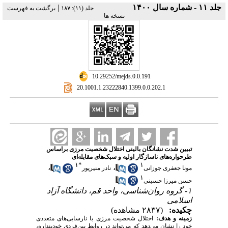
جلد ۱۱ - شماره سال ۱۴۰۰
|
‫جلد (۱۱): ۱۸۷
برگشت به فهرست
نسخه ها
‎ 10.29252/mejds.0.0.191
‎ 20.1001.1.23222840.1399.0.0.202.1
تبیین شدت نشانگان بالینی اختلال شخصیت مرزی براساس
طرحواره‌های ناسازگار اولیه و سبک‌های مقابله‌ای
۱
*
۱
،
،
مونا جعفری جوزانی
نادر منیرپور
۱
حسن میرزا حسینی
۱- گروه روان‌شناسی، واحد قم، دانشگاه آزاد
اسلامی
چکیده:
(۲۸۳۷ مشاهده)
زمینه ‌و‌ هدف:
اختلال شخصیت مرزی با نارسایی‌‌های متعددی
خود را نشان می‌دهد که می‌تواند در روابط بین‌فردی خودپنداره،