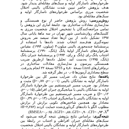
طرحواره‌های ناسازگار اولیه و سبک‌های مقابله‌ای پدیدار ‌شود.
هدف پژوهش حاضر تبیین شدت نشانگان بالینی اختلال
شخصیت مرزی براساس طرحواره‌های ناسازگار اولیه و
سبک‌های مقابله‌ای بود.
روش‌بررسی:
روش پژوهش حاضر از نوع همبستگی و
مدل‌سازی معادلات ساختاری بود. جامعهٔ آماری این پژوهش را
تمامی مراجعه‌کنندگان با تشخیص اختلال شخصیت مرزی به
کلینیک‌های روان‌شناسی شهر تهران در سه ماههٔ پایانی سال
۱۳۹۷ تشکیل دادند. از بین ‌آن‌ها تعداد سیصد نفر به‌‌روش
نمونه‌گیری هدف‌مند انتخاب شدند. داده‌ها با استفاده از
پرسشنامۀ چندمحوری بالینی میلون-۳ (میلون، ۱۹۹۴)، مقیاس
طرحواره‌های ناسازگار اولیۀ یانگ (یانگ، ۱۹۹۰)، پرسشنامهٔ
اجتناب یانگ-رای (یانگ و رای، ۱۹۹۴) و پرسشنامهٔ جبران یانگ
(یانگ، ۱۹۹۵) به‌دست آمد. تحلیل داده‌ها ازطریق ضریب
همبستگی پیرسون و مدل‌سازی معادلات ساختاری در
نرم‌افزارهای
Lisrel
نسخهٔ ۸٫۸۰ و
SPSS
نسخهٔ ۲۲ انجام پذیرفت.
سطح معناداری آزمون‌ها ۰٫۰۵ در نظر گرفته شد.
یافته‌ها:
نتایج نشان داد، ضرایب مسیر کل بین طرحوارهٔ
ناسازگار اولیه به نشانگان بالینی (۰٫۰۰۱>
p
، ۰٫۷۷=
β
(
مثبت و
معنادار بود. ضریب مسیر غیرمستقیم بین طرحوارهٔ ناسازگار
اولیه به نشانگان بالینی با میانجیگری جبران افراطی (۰٫۰۱۵=
p
،
۰٫۱۲=
β
(
و ضریب مسیر غیرمستقیم بین طرحوارهٔ ناسازگار
اولیه به نشانگان بالینی با میانجیگری اجتناب (۰٫۰۱۳=
p
، ۰٫۴۹=
β
(
معنادار بود. همچنین شاخص‌های نکویی برازش از برازش
مطلوب الگو با داده‌های گردآوری‌شده حمایت کردند (۲٫۲۸۲=
df
/
۲
).
RMSEA
، ۰٫۰۶۵=
AGFI
، ۰٫۸۸=
GFI
، ۰٫۹۰=
CFI
، ۰٫۹۳=
X
نتیجه‌گیری:
براساس نتایج پژوهش نتیجه گرفته می‌شود که
سبک‌های مقابله‌ای جبران افراطی و اجتناب در رابطۀ بین
طرحواره‌های ناسازگار اولیه و نشانگان بالینی اختلال شخصیت