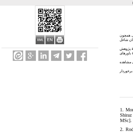
ازیک‌طرف
. هدف پ
جامعهٔ آماری را تمامی زنان خانه‌دا
باورهای
)؛ اما ا
باتوجه ب
1. Mor
Shiraz
MSc]. 
2. Rod