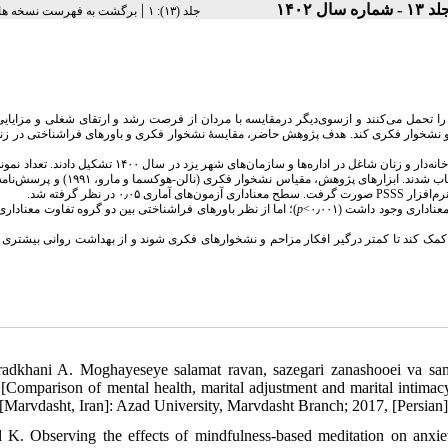
|
جلد ۱۳ - شماره سال ۱
برگشت به فهرست نسخه ها
‫جلد (۱۳): ۱
 در محیط کار و خانه به‌دلیل نقش‌های متعدد خود فشار زیادی را تحمل می‌کنند و ازسوی‌
ژوهش حاضر، مقایسهٔ نشخوار فکری و باورهای فراشناختی در زنان شاغل
حقوق اضافه و غیره 
ر و زنان شاغل در اداره‌ها و سازمان‌های شهر یزد در سال ۱۴۰۰ تشکیل دادند. تعداد نمونهٔ پژوهش
مقیاس نشخوار فکری (نالن-هوکسما و مارو، ۱۹۹۱) و پرسش‌نامهٔ
بود که به‌صورت دردسترس ا
صورت گرفت. سطح معناداری آزمون‌های آماری ۰٫۰۵ در نظر گرفته شد.
PSS
S
نرم‌افزا
ز نظر باورهای فراشناختی بین دو گروه تفاوت معناداری مشاهده
p
بین دو گروه زنان شاغل 
ه یافته‌های پژوهش نتیجه گرفته می‌شود که اشتغال زنان می‌تواند به آن‌ها کمک کند تا کمت
adkhani A. Moghayeseye salamat ravan, sazegari zanashooei va sam
 [Comparison of mental health, marital adjustment and marital inti
[Marvdasht, Iran]: Azad University, Marvdasht Branch; 2017, [Persian
 K. Observing the effects of mindfulness-based meditation on anxiet