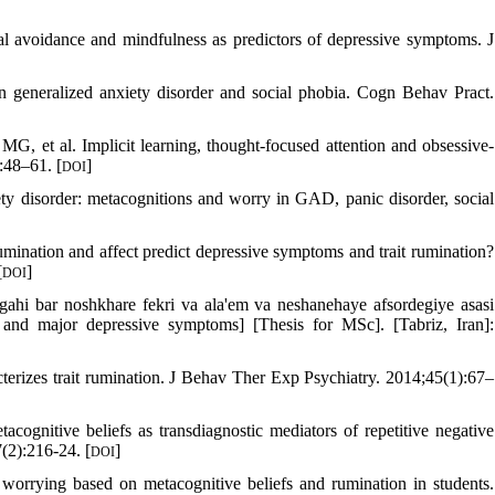
al avoidance and mindfulness as predictors of depressive symptoms. J
n generalized anxiety disorder and social phobia. Cogn Behav Pract.
et al. Implicit learning, thought-focused attention and obsessive-
:48–61. [
]
DOI
iety disorder: metacognitions and worry in GAD, panic disorder, social
ination and affect predict depressive symptoms and trait rumination?
[
]
DOI
hi bar noshkhare fekri va ala'em va neshanehaye afsordegiye asasi
 and major depressive symptoms] [Thesis for MSc]. [Tabriz, Iran]:
cterizes trait rumination. J Behav Ther Exp Psychiatry. 2014;45(1):67–
gnitive beliefs as transdiagnostic mediators of repetitive negative
7(2):216-24. [
]
DOI
orrying based on metacognitive beliefs and rumination in students.