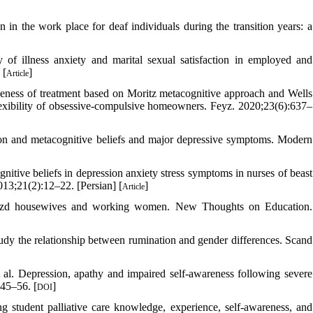
in the work place for deaf individuals during the transition years: a
f illness anxiety and marital sexual satisfaction in employed and
 [
]
Article
eness of treatment based on Moritz metacognitive approach and Wells
exibility of obsessive-compulsive homeowners. Feyz. 2020;23(6):637–
ion and metacognitive beliefs and major depressive symptoms. Modern
itive beliefs in depression anxiety stress symptoms in nurses of beast
13;21(2):12–22. [Persian] [
]
Article
n Yazd housewives and working women. New Thoughts on Education.
udy the relationship between rumination and gender differences. Scand
al. Depression, apathy and impaired self-awareness following severe
245–56. [
]
DOI
 student palliative care knowledge, experience, self-awareness, and