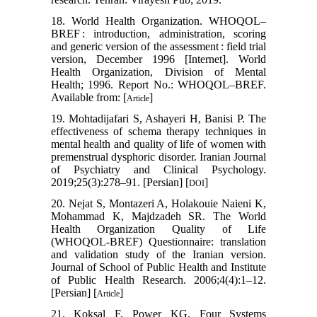
18. World Health Organization. WHOQOL–
BREF : introduction, administration, scoring
and generic version of the assessment : field trial
version, December 1996 [Internet]. World
Health Organization, Division of Mental
Health; 1996. Report No.: WHOQOL–BREF.
Available from: [
]
Article
19. Mohtadijafari S, Ashayeri H, Banisi P. The
effectiveness of schema therapy techniques in
mental health and quality of life of women with
premenstrual dysphoric disorder. Iranian Journal
of Psychiatry and Clinical Psychology.
2019;25(3):278–91. [Persian] [
]
DOI
20. Nejat S, Montazeri A, Holakouie Naieni K,
Mohammad K, Majdzadeh SR. The World
Health Organization Quality of Life
(WHOQOL-BREF) Questionnaire: translation
and validation study of the Iranian version.
Journal of School of Public Health and Institute
of Public Health Research. 2006;4(4):1–12.
[Persian] [
]
Article
21. Koksal F, Power KG. Four Systems