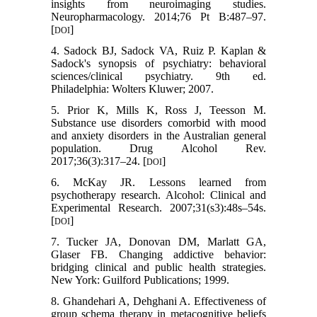
insights from neuroimaging studies.
Neuropharmacology. 2014;76 Pt B:487–97.
[
]
DOI
4. Sadock BJ, Sadock VA, Ruiz P. Kaplan &
Sadock's synopsis of psychiatry: behavioral
sciences/clinical psychiatry. 9th ed.
Philadelphia: Wolters Kluwer; 2007.
5. Prior K, Mills K, Ross J, Teesson M.
Substance use disorders comorbid with mood
and anxiety disorders in the Australian general
population. Drug Alcohol Rev.
2017;36(3):317–24. [
]
DOI
6. McKay JR. Lessons learned from
psychotherapy research. Alcohol: Clinical and
Experimental Research. 2007;31(s3):48s–54s.
[
]
DOI
7. Tucker JA, Donovan DM, Marlatt GA,
Glaser FB. Changing addictive behavior:
bridging clinical and public health strategies.
New York: Guilford Publications; 1999.
8. Ghandehari A, Dehghani A. Effectiveness of
group schema therapy in metacognitive beliefs