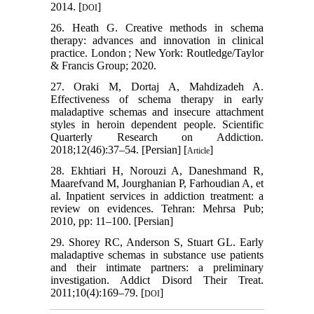
2014. [
]
DOI
26. Heath G. Creative methods in schema
therapy: advances and innovation in clinical
practice. London ; New York: Routledge/Taylor
& Francis Group; 2020.
27. Oraki M, Dortaj A, Mahdizadeh A.
Effectiveness of schema therapy in early
maladaptive schemas and insecure attachment
styles in heroin dependent people. Scientific
Quarterly Research on Addiction.
2018;12(46):37–54. [Persian] [
]
Article
28. Ekhtiari H, Norouzi A, Daneshmand R,
Maarefvand M, Jourghanian P, Farhoudian A, et
al. Inpatient services in addiction treatment: a
review on evidences. Tehran: Mehrsa Pub;
2010, pp: 11–100. [Persian]
29. Shorey RC, Anderson S, Stuart GL. Early
maladaptive schemas in substance use patients
and their intimate partners: a preliminary
investigation. Addict Disord Their Treat.
2011;10(4):169–79. [
]
DOI