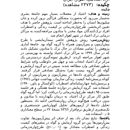
چکیده:
(۲۳۷۳ مشاهده)
چکیده
زمینه و هدف:
اعتیاد از معضلات بسیار مهم جامعهٔ بشری
به‌شمار می‌رود که به‌صورت مشکلی فراگیر بروز کرده و جان
میلیون‌ها انسان را به‌خطر انداخته است. پژوهش حاضر با هدف
تعیین اثربخشی طرح‌واره‌درمانی بر کیفیت زندگی و اضطراب
افراد ترک‌کنندگان مواد مخدر با متادون مراجعه‌کننده به مراکز
درمانی ترک اعتیاد در شهر اهواز انجام شد.
روش‌بررسی:
روش پژوهش حاضر نیمه‌آزمایشی با طرح
پیش‌آزمون و پس‌آزمون همراه با گروه گواه بود. جامعهٔ آماری
پژوهش را تمامی معتادان در حال ترک با متادون تشکیل دادند
که در سال ۱۳۹۹ به مراکز ترک اعتیاد وابسته به بهزیستی در
شهر اهواز مراجعه کردند. ازطریق نمونه‌گیری دردسترس یک
مرکز ترک اعتیاد انتخاب شد و چهل نفر داوطلب واجد شرایط
به‌طور تصادفی وارد مطالعه شدند. سپس در دو گروه آزمایش و
گواه (هر گروه بیست نفر) به‌شکل تصادفی قرار گرفتند.
به‌منظور گردآوری داده‌ها در پیش‌آزمون و پس‌آزمون از فرم
کوتاه پرسش‌نامهٔ کیفیت زندگی سازمان بهداشت جهانی (۱۹۹۶)
و پرسش‌نامهٔ چهارسامانه‌ای اضطراب (کوکسال و پاور، ۱۹۹۰)
استفاده شد. گروه آزمایش در دوازده جلسۀ هفتگی و هر جلسه
به‌مدت ۹۵ دقیقه طرح‌واره‌درمانی را دریافت کرد؛ اما گروه گواه
طبق کار مرکز ترک اعتیاد، به درمان نگهدارنده با متادون و
بدون دریافت هیچ‌گونه درمان روان‌شناختی ادامه داد. به‌منظور
تحلیل داده‌ها از آزمون‌های تحلیل کوواریانس چندمتغیری و
نسخهٔ ۲۲ در سطح معناداری
SPSS
تک‌متغیری ازطریق نرم‌افزار
۰٫۰۵ استفاده شد.
یافته‌ها:
نتایج نشان داد، بعد از حذف اثر پیش‌آزمون‌ها، تفاوت
پس‌آزمون‌ها بین دو گروه آزمایش و گواه در متغیرهای کیفیت
). طرح‌واره‌درمانی
p
زندگی و اضطراب معنادار بود (۰٫۰۰۱≥