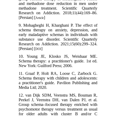
and methadone dose reduction in men under
methadone treatment. Scientific Quarterly
Research on Addiction. 2018;11(44):169–86.
[Persian] [
]
Article
9. Mohagheghi H, Kharghani P. The effect of
schema therapy on anxiety, depression, and
early maladaptive schemas in individuals with
substance use disorder. Scientific Quarterly
Research on Addiction. 2021;15(60):299–324.
[Persian] [
]
DOI
10. Young JE, Klosko JS, Weishaar ME.
Schema therapy: a practitioner's guide. 1st ed.
New York: Guilford Press; 2006.
11. Graaf P, Holt RA, Loose C, Zarbock G.
Schema therapy with children and adolescents:
a practitioner's guide. Pavilion Publishing and
Media Ltd; 2020.
12. van Dijk SDM, Veenstra MS, Bouman R,
Peekel J, Veenstra DH, van Dalen PJ, et al.
Group schema–focused therapy enriched with
psychomotor therapy versus treatment as usual
for older adults with cluster B and/or C