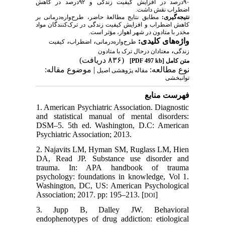
۹۰درصد در افزایش کیفیت زندگی و ۹۲درصد در کاهش
اضطراب نقش داشت.
نتیجه‌گیری:
مطابق نتایج مطالعهٔ حاضر، طرح‌واره‌درمانی بر
کاهش اضطراب و افزایش کیفیت زندگی در ترک‌کنندگان مواد
مخدر با متادون در شهر اهواز، مؤثر است.
،
،
واژه‌های کلیدی:
طرح‌واره‌درمانی
اضطراب
کیفیت
،
زندگی
معتادان درحال ترک با متادون
(۸۳۶ دریافت)
[PDF 497 kb]
متن کامل
نوع مطالعه:
| موضوع مقاله:
مقاله پژوهشی اصیل
توانبخشی
فهرست منابع
1. American Psychiatric Association. Diagnostic
and statistical manual of mental disorders:
DSM–5. 5th ed. Washington, D.C: American
Psychiatric Association; 2013.
2. Najavits LM, Hyman SM, Ruglass LM, Hien
DA, Read JP. Substance use disorder and
trauma. In: APA handbook of trauma
psychology: foundations in knowledge, Vol 1.
Washington, DC, US: American Psychological
Association; 2017. pp: 195–213. [
]
DOI
3. Jupp B, Dalley JW. Behavioral
endophenotypes of drug addiction: etiological