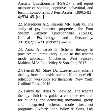
Anxiety Questionnaire (FSAQ): a self–report
measure of somatic, cognitive, behavioral, and
feeling components. J Pers Assess. 1990;54(3–
4):534–45. [
]
DOI
22. Maredpour AR, Shaeeiri MR, Kafi M. The
study of psychometric properties, the Four
System Anxiety Questionnaire (FSAQ).
Clinical Psychology and Personality.
2010;8(2):11–20. [Persian] [
]
Article
23. Arntz A, Jacob G. Schema therapy in
practice: an introductory guide to the schema
mode approach. Chichester, West Sussex ;
Malden, MA: John Wiley & Sons Inc; 2013.
24. Farrell JM, Shaw IA. Experiencing schema
therapy from the inside out: a self-practice/self–
reflection workbook for therapists. New York:
Guilford Press; 2018.
25. Farrell JM, Reiss N, Shaw IA. The schema
therapy clinician's guide: a complete resource
for building and delivering individual, group
and integrated schema mode treatment
programs. Oxford: John Wiley & Sons, Ltd;