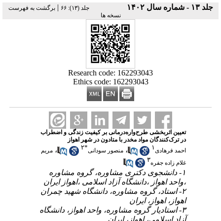
|
جلد ۱۳ - شماره سال ۱۴۰۲
‫جلد (۱۳): ۶۶
برگشت به فهرست
نسخه ها
Research code: 162293043
Ethics code: 162293043
تعیین اثربخشی طرح‌واره‌درمانی بر کیفیت زندگی و اضطراب
در ترک‌کنندگان مواد مخدر با متادون در شهر اهواز
۲
*
۱
،
،
احمد فرهادی
منصور سودانی
مریم
۳
غلام زاده جفره
۱- دانشجوی دکتری مشاوره، گروه مشاوره
،واحد اهواز ،دانشگاه آزاد اسلامی ،اهواز ایران
۲- استاد، گروه مشاوره، دانشگاه شهید چمران
اهواز، اهواز، ایران
۳- استادیار گروه مشاوره، واحد اهواز، دانشگاه
آزاد اسلامی، اهواز، ایران