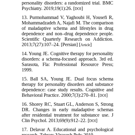
personality disorders: a randomized trial. BMC
Psychiatry. 2019;19(1):26. [
]
DOI
13. Purmohammad V, Yaghoubi H, Yousefi R,
Mohammadzadeh A, Najafi M. The comparison
of maladaptive schema and lifestyles in drug
dependence and non–drug dependence people.
Scientific Quarterly Research on Addiction.
2013;7(27):107–24. [Persian] [
]
Article
14. Young JE. Cognitive therapy for personality
disorders: a schema-focused approach. 3rd ed.
Sarasota, Fla: Professional Resource Press;
1999.
15. Ball SA, Young JE. Dual focus schema
therapy for personality disorders and substance
dependence: case study results. Cognitive and
Behavioral Practice. 2000;7(3):270–81. [
]
DOI
16. Shorey RC, Stuart GL, Anderson S, Strong
DR. Changes in early maladaptive schemas
after residential treatment for substance use. J
Clin Psychol. 2013;69(9):912–22. [
]
DOI
17. Delavar A. Educational and psychological
research. Tehran: Virayesh Pub; 2019.