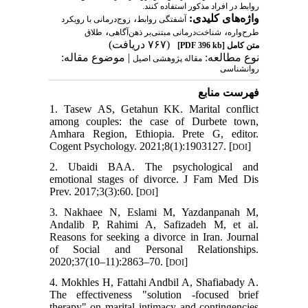
روابط در افراد مذکور استفاده کنند.
،
واژه‌های کلیدی:
آشفتگی روابط
زوج‌درمانی با رویکرد
،
،
طرح‌واره
شناخت‌درمانی مبتنی‌بر ذهن‌آگاهی
طلاق
(۷۶۷ دریافت)
[PDF 396 kb]
متن کامل
نوع مطالعه:
| موضوع مقاله:
مقاله پژوهشی اصیل
روانشناسی
فهرست منابع
1. Tasew AS, Getahun KK. Marital conflict
among couples: the case of Durbete town,
Amhara Region, Ethiopia. Prete G, editor.
Cogent Psychology. 2021;8(1):1903127. [
]
DOI
2. Ubaidi BAA. The psychological and
emotional stages of divorce. J Fam Med Dis
Prev. 2017;3(3):60. [
]
DOI
3. Nakhaee N, Eslami M, Yazdanpanah M,
Andalib P, Rahimi A, Safizadeh M, et al.
Reasons for seeking a divorce in Iran. Journal
of Social and Personal Relationships.
2020;37(10–11):2863–70. [
]
DOI
4. Mokhles H, Fattahi Andbil A, Shafiabady A.
The effectiveness "solution -focused brief
therapy" on marital intimacy and contingencies