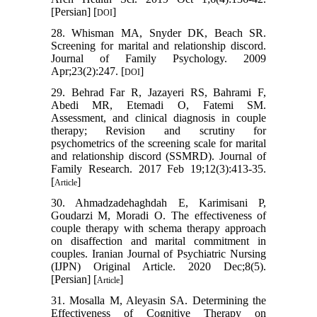
[Persian] [
]
DOI
28. Whisman MA, Snyder DK, Beach SR.
Screening for marital and relationship discord.
Journal of Family Psychology. 2009
Apr;23(2):247. [
]
DOI
29. Behrad Far R, Jazayeri RS, Bahrami F,
Abedi MR, Etemadi O, Fatemi SM.
Assessment, and clinical diagnosis in couple
therapy; Revision and scrutiny for
psychometrics of the screening scale for marital
and relationship discord (SSMRD). Journal of
Family Research. 2017 Feb 19;12(3):413-35.
[
]
Article
30. Ahmadzadehaghdah E, Karimisani P,
Goudarzi M, Moradi O. The effectiveness of
couple therapy with schema therapy approach
on disaffection and marital commitment in
couples. Iranian Journal of Psychiatric Nursing
(IJPN) Original Article. 2020 Dec;8(5).
[Persian] [
]
Article
31. Mosalla M, Aleyasin SA. Determining the
Effectiveness of Cognitive Therapy on