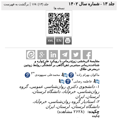
|
جلد ۱۳ - شماره سال ۱۴۰۲
‫جلد (۱۳): ۱۶۸
برگشت به فهرست
نسخه ها
مقایسهٔ اثربخشی زوج‌درمانی با رویکرد طرح‌واره و
شناخت‌درمانی مبتنی‌بر ذهن‌آگاهی بر آشفتگی روابط زوجین
درمعرض طلاق
۲
*
۱
،
ماکوان بهرام زاده
محمدعلی سپهوندی
۲
،
فاطمه رضایی
۱- دانشجوی دکتری روان‌شناسی عمومی، گروه
روان‌شناسی، خرم‌آباد، دانشگاه لرستان،
لرستان، ایران
۲- استادیار گروه روان‌شناسی، خرم‌آباد،
دانشگاه لرستان، لرستان، ایران
چکیده:
(۲۶۲۸ مشاهده)
چکیده