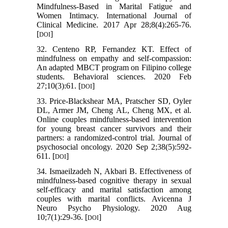
Mindfulness-Based in Marital Fatigue and
Women Intimacy. International Journal of
Clinical Medicine. 2017 Apr 28;8(4):265-76.
[
]
DOI
32. Centeno RP, Fernandez KT. Effect of
mindfulness on empathy and self-compassion:
An adapted MBCT program on Filipino college
students. Behavioral sciences. 2020 Feb
27;10(3):61. [
]
DOI
33. Price-Blackshear MA, Pratscher SD, Oyler
DL, Armer JM, Cheng AL, Cheng MX, et al.
Online couples mindfulness-based intervention
for young breast cancer survivors and their
partners: a randomized-control trial. Journal of
psychosocial oncology. 2020 Sep 2;38(5):592-
611. [
]
DOI
34. Ismaeilzadeh N, Akbari B. Effectiveness of
mindfulness-based cognitive therapy in sexual
self-efficacy and marital satisfaction among
couples with marital conflicts. Avicenna J
Neuro Psycho Physiology. 2020 Aug
10;7(1):29-36. [
]
DOI