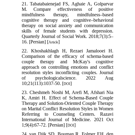
21. Tabatabaienejad FS, Aghaie A, Golparvar
M. Compare effectiveness of positive
mindfulness therapy, mindfulness–based
cognitive therapy and cognitive–behavioral
therapy on social anxiety and communication
skills of female students with depression.
Quarterly Journal of Social Work. 2018;7(3):5–
16. [Persian] [
]
Article
22. Khoshakhlagh H, Rezaei Jamalooei H.
Comparison of the efficacy of schema-based
couple therapy and McKay's cognitive
approach on controlling emotions and conflict
resolution styles inconflicting couples. Journal
of psychologicalscience. 2022 Aug
10;21(113):1037-50. [
]
DOI
23. Cheshmeh Noshi M, Arefi M, Afshari Nia
K, Amiri H. Effect of Schema-Based Couple
Therapy and Solution-Oriented Couple Therapy
on Marital Conflict Resolution Styles in Women
Referring to Counseling Centers. Razavi
International Journal of Medicine. 2021 Oct
1;9(4):67-72. [Persian] [
]
DOI
24. van Dijk SD, Bouman R, Folmer EH, den