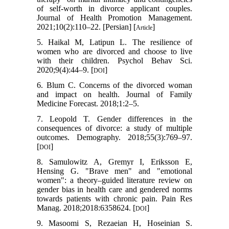
of self-worth in divorce applicant couples.
Journal of Health Promotion Management.
2021;10(2):110–22. [Persian] [
]
Article
5. Haikal M, Latipun L. The resilience of
women who are divorced and choose to live
with their children. Psychol Behav Sci.
2020;9(4):44–9. [
]
DOI
6. Blum C. Concerns of the divorced woman
and impact on health. Journal of Family
Medicine Forecast. 2018;1:2–5.
7. Leopold T. Gender differences in the
consequences of divorce: a study of multiple
outcomes. Demography. 2018;55(3):769–97.
[
]
DOI
8. Samulowitz A, Gremyr I, Eriksson E,
Hensing G. "Brave men" and "emotional
women": a theory–guided literature review on
gender bias in health care and gendered norms
towards patients with chronic pain. Pain Res
Manag. 2018;2018:6358624. [
]
DOI
9. Masoomi S, Rezaeian H, Hoseinian S.