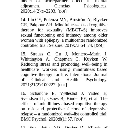
model of actor/partner effect in marital
adjustmen. Ciencias Psicológicas.
2020;14(2):e–2283. [
]
DOI
14. Lin CY, Potenza MN, Broström A, Blycker
GR, Pakpour AH. Mindfulness–based cognitive
therapy for sexuality (MBCT–S) improves
sexual functioning and intimacy among older
women with epilepsy: a multicenter randomized
controlled trial. Seizure. 2019;73:64–74. [
]
DOI
15. Strauss C, Gu J, Montero–Marin J,
Whittington A, Chapman C, Kuyken W.
Reducing stress and promoting well–being in
healthcare workers using mindfulness–based
cognitive therapy for life. International Journal
of Clinical and Health Psychology.
2021;21(2):100227. [
]
DOI
16. Schanche E, Vøllestad J, Visted E,
Svendsen JL, Osnes B, Binder PE, et al. The
effects of mindfulness–based cognitive therapy
on risk and protective factors of depressive
relapse – a randomized wait–list controlled trial.
BMC Psychol. 2020;8(1):57. [
]
DOI
17. Frostadottir AD, Dorjee D. Effects of