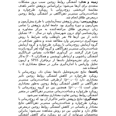
زمینه و هدف:
آشفتگی روابط زوجین سبب بروز مشکلات
متعددی برای آن‌ها می‌شود؛ براین‌اساس پژوهش حاضر باهدف
مقایسهٔ اثربخشی زوج‌درمانی با رویکرد طرح‌واره و
شناخت‌درمانی مبتنی‌بر ذهن‌آگاهی بر آشفتگی روابط زوجین
درمعرض طلاق انجام شد.
روش‌بررسی:
روش پژوهش نیمه‌آزمایشی با طرح پیش‌آزمون و
پس‌آزمون و دورهٔ پیگیری بود. جامعهٔ آماری پژوهش را تمامی
زنان درمعرض طلاق مراجعه‌کننده به مرکز مشاوره و
روان‌شناسی آوای درون شهرستان پاوه در سال ۱۴۰۰ تشکیل
دادند. از بین آن‌ها ۴۵ نفر داوطلب واجد شرایط با روش
نمونه‌گیری دردسترس وارد مطالعه شدند و به‌طور تصادفی در
گروه آزمایش زوج‌درمانی با رویکرد طرح‌واره و گروه آزمایش
شناخت‌درمانی مبتنی‌بر ذهن‌آگاهی و گروه گواه (هر گروه پانزده
نفر) قرار گرفتند. در گردآوری اطلاعات، مقیاس‌ غربالگری‌
آشفتگی‌ ز‌ناشویی‌ و‌ ار‌تباطی (ویشمن و همکاران، ۲۰۰۹) به‌کار
و آزمون
SPSS
رفت. برای تجزیه‌و‌تحلیل داده‌ها از نرم‌افزار
تحلیل واریانس با اندازه‌گیری مکرر در سطح معناداری ۰٫۰۵
استفاده شد.
یافته‌ها:
نتایج تجزیه‌وتحلیل داده‌ها نشان داد، زوج‌درمانی با
رویکرد طرح‌واره در کاهش آشفتگی روابط زوجین تأثیر
)؛ ازطرفی شناخت‌درمانی مبتنی‌بر
p
معناداری دارد (۰٫۰۰۱>
ذهن‌آگاهی بر کاهش آشفتگی روابط زوجین به‌طور معناداری
)؛ همچنین بین دو گروه زوج‌درمانی با
p
مؤثر است (۰٫۰۰۱>
رویکرد طرح‌واره و شناخت‌درمانی مبتنی‌بر ذهن‌آگاهی در متغیر
آشفتگی روابط زوجین تفاوت معناداری مشاهده نمی‌شود.
نتیجه‌گیری:
نتایج پژوهش حاضر حاکی‌از آن بود که زوج‌درمانی با
رویکرد طرح‌واره و شناخت‌درمانی مبتنی‌بر ذهن‌آگاهی نتایج
معنادار و یکسانی در کاهش آشفتگی روابط زوجین درمعرض
طلاق دارد و تفاوتی بین دو روش مشاهده نمی‌شود؛ بنابراین
متخصصان می‌توانند از این دو رویکرد برای کاهش آشفتگی