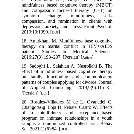
mindfulness based cognitive therapy (MBCT)
and compassion focused therapy (CFT) on
symptom change, mindfulness, self–
compassion, and rumination in clients with
depression, anxiety, and stress. Front Psychol.
2019;10:1099. [
]
DOI
18. Amirkhani M. Mindfulness base cognitive
therapy on marital conflict in HIV+/AIDS
patient. Studies in Medical Sciences.
2016;27(3):198–207. [Persian] [
]
Article
19. Sadoghi L, Salahian A, Nasrollahi B. The
effect of mindfulness based cognitive therapy
on family functioning and communication
patterns of couples applying for divorce. Journal
of Applied Counseling, 2019;9(9):115–31.
[Persian] [
]
DOI
20. Rosales–Villacrés M de L, Oyanadel C,
Changotasig–Loja D, Peñate–Castro W. Effects
of a mindfulness and acceptance–based
program on intimate relationships in a youth
sample: a randomized controlled trial. Behav
Sci. 2021;11(6):84. [
]
DOI