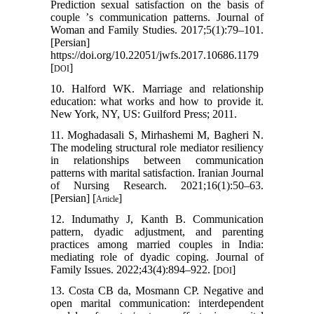
Prediction sexual satisfaction on the basis of
couple ʼs communication patterns. Journal of
Woman and Family Studies. 2017;5(1):79–101.
[Persian]
https://doi.org/10.22051/jwfs.2017.10686.1179
[
]
DOI
10. Halford WK. Marriage and relationship
education: what works and how to provide it.
New York, NY, US: Guilford Press; 2011.
11. Moghadasali S, Mirhashemi M, Bagheri N.
The modeling structural role mediator resiliency
in relationships between communication
patterns with marital satisfaction. Iranian Journal
of Nursing Research. 2021;16(1):50–63.
[Persian] [
]
Article
12. Indumathy J, Kanth B. Communication
pattern, dyadic adjustment, and parenting
practices among married couples in India:
mediating role of dyadic coping. Journal of
Family Issues. 2022;43(4):894–922. [
]
DOI
13. Costa CB da, Mosmann CP. Negative and
open marital communication: interdependent