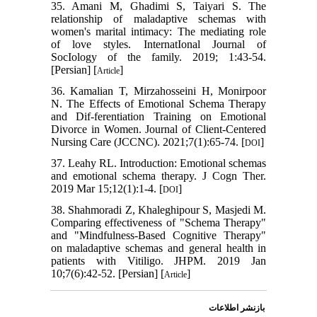
35. Amani M, Ghadimi S, Taiyari S. The
relationship of maladaptive schemas with
women's marital intimacy: The mediating role
of love styles. InternatIonal Journal of
SocIology of the family. 2019; 1:43-54.
[Persian] [
]
Article
36. Kamalian T, Mirzahosseini H, Monirpoor
N. The Effects of Emotional Schema Therapy
and Dif-ferentiation Training on Emotional
Divorce in Women. Journal of Client-Centered
Nursing Care (JCCNC). 2021;7(1):65-74. [
]
DOI
37. Leahy RL. Introduction: Emotional schemas
and emotional schema therapy. J Cogn Ther.
2019 Mar 15;12(1):1-4. [
]
DOI
38. Shahmoradi Z, Khaleghipour S, Masjedi M.
Comparing effectiveness of "Schema Therapy"
and "Mindfulness-Based Cognitive Therapy"
on maladaptive schemas and general health in
patients with Vitiligo. JHPM. 2019 Jan
10;7(6):42-52. [Persian] [
]
Article
بازنشر اطلاعات