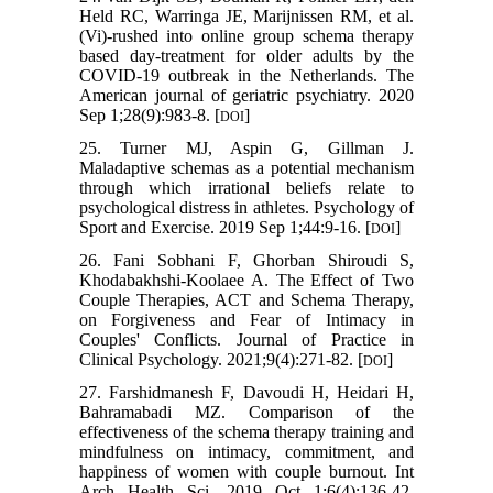
Held RC, Warringa JE, Marijnissen RM, et al.
(Vi)-rushed into online group schema therapy
based day-treatment for older adults by the
COVID-19 outbreak in the Netherlands. The
American journal of geriatric psychiatry. 2020
Sep 1;28(9):983-8. [
]
DOI
25. Turner MJ, Aspin G, Gillman J.
Maladaptive schemas as a potential mechanism
through which irrational beliefs relate to
psychological distress in athletes. Psychology of
Sport and Exercise. 2019 Sep 1;44:9-16. [
]
DOI
26. Fani Sobhani F, Ghorban Shiroudi S,
Khodabakhshi-Koolaee A. The Effect of Two
Couple Therapies, ACT and Schema Therapy,
on Forgiveness and Fear of Intimacy in
Couples' Conflicts. Journal of Practice in
Clinical Psychology. 2021;9(4):271-82. [
]
DOI
27. Farshidmanesh F, Davoudi H, Heidari H,
Bahramabadi MZ. Comparison of the
effectiveness of the schema therapy training and
mindfulness on intimacy, commitment, and
happiness of women with couple burnout. Int
Arch Health Sci. 2019 Oct 1;6(4):136-42.