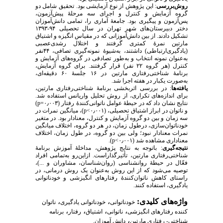
روش‌بررسی
: این پژوهش از نوع آزمایشی بود. تحقیق شامل دو
گروه آزمایش و کنترل و اجرای سه مرحلهٔ پیش‌آزمون،
پس‌آزمون و پیگیری بود. جامعهٔ آماری را، تمامی دانش‌آموزان
دختر دبیرستان‌های شهر تهران در سال تحصیلی ۹۴-۱۳۹۳
تشکیل دادند. از بین دانش‌آموزانی که در مقیاس انگیزه و اشتیاق
مارتین نمرهٔ کمتری گرفتند و اختلال رشدی‌عصبی
(یادگیری‌ارتباطی) داشتند، به‌شیوهٔ نمونه‌گیری تصافی، ۴۴نفر
به‌عنوان نمونه انتخاب و به‌طور تصادفی در گروه‌های آزمایش و
کنترل (هر گروه ۲۲ نفر) قرار گرفتند. برای گروه آزمایش،
برنامهٔ شناختی‌رفتاری مارتین در ۱۶ جلسهٔ ۶۰ دقیقه‌ای،
به‌صورت یکبار در هفته اجرا شد.
یافته‌ها
: در بررسی اثربخشی برنامهٔ شناختی‌رفتاری مارتین،
برای اندازه‌های تکراری، از روش تحلیل واریانس استفاده شد.
نتایج نشان داد که در حیطهٔ عوامل ناتوانی‌کنندهٔ رفتار (۰٫۰۰۳=p)
و ناتوان در ابراز اشتیاق تحصیلی، (۰٫۰۰۱>p)، میانگین نمرات در
سه زمان و بین دو گروه آزمایش و کنترل، معنادار بود. در متغیر
خودناتوان‌سازی، درطول زمان، در هر دو گروه، اختلاف میانگین
نمرات معنادار نبود؛ ولی بین دو گروه، در طول زمان، اختلاف
معناداری مشاهده شد (۰٫۰۰۱>p).
نتیجه‌گیری
: باتوجه به نتایج پژوهش، مداخلهٔ آموزش برنامهٔ
شناختی‌رفتاری مارتین، تأثیرگذاراست. ازاین‌رو به‌تمامی افراد
فعّال در حیطهٔ روانشناسی (روان‌شناسان، مشاوران و ...)،
توصیه می‌شود که از این روش به‌عنوان یک روش درمانی، در
راستای کاهش ناتوان‌کنندهٔ رفتارهای انگیزشی و خودناتوانی
یادگیری، استفاده کنند.
واژه‌های کلیدی:
،
،
خودناتوانی
خودناتوانی یادگیری
ناتوان
،
،
،
،
کننده رفتارهای انگیزشی
ناتوانی
اشتیاق
رفتار
برنامه
،
شناختی- رفتاری مارتین
دانش آموزان.