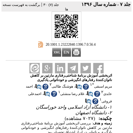
جلد ۷ - شماره سال ۱۳۹۶
|
‫جلد (۷): ۳۰
برگشت به فهرست نسخه
ها
‎ 20.1001.1.23222840.1396.7.0.56.4
اثربخشی آموزش برنامهٔ شناختی‌رفتاری مارتین بر کاهش
ناتوان‌کنندهٔ رفتارهای انگیزشی و خودناتوانی یادگیری
۲
۱
*
،
،
مریم اسبقی
هوشنگ طالبی
احمد
۱
۲
،
،
عابدی
غلام رضا منشئی
احمدعلی
۱
فروغی
۱- دانشگاه آزاد اسلامی واحد خوراسگان
۲- دانشگاه اصفهان
چکیده:
(۷۰۲۷ مشاهده)
زمینه و هدف
: بررسی اثربخشی آموزش برنامهٔ شناختی‌رفتاری
مارتین بر کاهش ناتوان‌کنندهٔ رفتارهای انگیزشی و خودناتوانی
یادگیری و ناتوانی در ابراز اشتیاق تحصیلی بود.