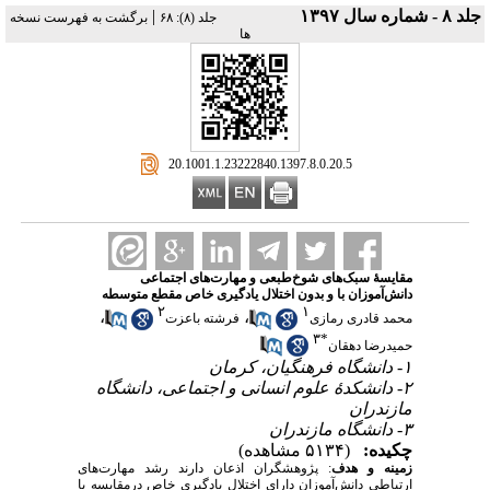
جلد ۸ - شماره سال ۱۳۹۷
|
‫جلد (۸): ۶۸
برگشت به فهرست نسخه
ها
‎ 20.1001.1.23222840.1397.8.0.20.5
مقایسهٔ سبک‌های شوخ‌طبعی و مهارت‌های اجتماعی
دانش‌آموزان با و بدون اختلال یادگیری خاص مقطع متوسطه
۲
۱
،
،
محمد قادری رمازی
فرشته باعزت
۳
*
حمیدرضا دهقان
۱- دانشگاه فرهنگیان، کرمان
۲- دانشکدهٔ علوم انسانی و اجتماعی، دانشگاه
مازندران
۳- دانشگاه مازندران
چکیده:
(۵۱۳۴ مشاهده)
زمینه و هدف
: پژوهشگران اذعان دارند رشد مهارت‌های
ارتباطی دانش‌آموزان دارای اختلال یادگیری خاص درمقایسه با