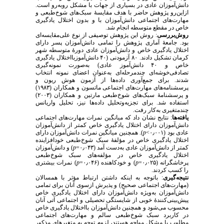
دانش‌آموزان عادی در بسیاری از جهات با مشکل روبه‌رو است.
ازاین‌‌رو پژوهش حاضر با هدف مقایسهٔ سبک‌های شوخ‌طبعی و
مهارت‌های اجتماعی دانش‌آموزان با و بدون اختلال یادگیری
خاص در مقطع متوسطه انجام شد.
روش‌بررسی
: روش این پژوهش توصیفی از نوع علی‌مقایسه‌ای
بود. جامعهٔ آماری پژوهش را تمامی دانش‌آموزان پسر دارای
اختلال یادگیری خاص و دانش‌آموزان عادی دورهٔ متوسطه شهر
کرمان تشکیل دادند. ۸۰ آزمودنی (۴۰ دانش‌آموزبااختلال یادگیری
خاص و ۴۰ دانش‌آموز عادی) به‌صورت نمونه‌گیری
تصادفی‌خوشه‌ای چندمرحله‌ای به‌عنوان اعضای نمونه انتخاب
شدند. برای جمع‌آوری داده‌ها از آزمون هوش ریون و
پرسشنامه‌های مهارت‌های اجتماعی ماتسون و همکاران (۱۹۸۳)
و پرسشنامهٔ سبک‌های شوخ‌طبعی مارتین و همکاران (۲۰۰۳)
استفاده شد. برای تجزیه‌‌وتحلیل داده‌ها نیز، تحلیل واریانس
چندمتغیری به‌کار رفت.
یافته‌ها
: نتایج نشان داد که میانگین نمرات مهارت‌های اجتماعی
دانش‌آموزان دارای اختلال یادگیری خاص کمتر از دانش‌آموزان
عادی بود (۰٫۰۰۱>
p
). همچنین میانگین نمرات دانش‌آموزان دارای
اختلال یادگیری خاص در مؤلفهٔ سبک شوخ‌طبعی خودافزاینده
کمتر از دانش‌آموزان عادی به‌دست آمد (۰٫۰۴۳=
p
) و دانش‌آموزان
اختلال یادگیری خاص در مؤلفه‌های سبک شوخ‌طبعی
پرخاشگرانه (۰٫۰۲۵=
p
) و خودکاهنده (۰٫۰۴۶=
p
) نمرات بیشتری
را کسب کردند.
نتیجه‌گیری
: باتوجه به اینکه داشتن ارتباط مؤثر با همسالان
(مهارت‌های اجتماعی صحیح) و پذیرش ازسوی آنان برای تمامی
دانش‌آموزان به‌ویژه دانش‌آموزان دارای اختلال یادگیری خاص
پیش‌بینی‌کنندهٔ خوبی از شایستگی تحصیلی و اجتماعی آتی آنان
محسوب می‌شود و همچنین دانش‌آموزان بااختلال یادگیری خاص
در کاربرد سبک شوخ‌طبعی سالم و مهارت‌های اجتماعی
مطلوب با مشکل مواجه هستند، لزوم توجه به متغیرهای مذکور