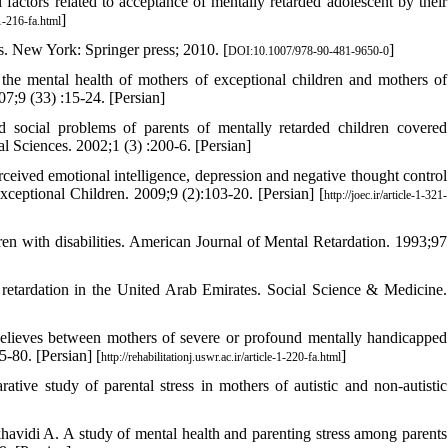
actors related to acceptance of mentally retarded adolescent by their
]
-1-216-fa.html
ies. New York: Springer press; 2010. [
]
DOI:10.1007/978-90-481-9650-0
 mental health of mothers of exceptional children and mothers of
7;9 (33) :15-24. [Persian]
cial problems of parents of mentally retarded children covered
al Sciences. 2002;1 (3) :200-6. [Persian]
rceived emotional intelligence, depression and negative thought control
 Exceptional Children. 2009;9 (2):103-20. [Persian] [
http://joec.ir/article-1-321-
en with disabilities. American Journal of Mental Retardation. 1993;97
 retardation in the United Arab Emirates. Social Science & Medicine.
elieves between mothers of severe or profound mentally handicapped
5-80. [Persian] [
]
http://rehabilitationj.uswr.ac.ir/article-1-220-fa.html
 study of parental stress in mothers of autistic and non-autistic
avidi A. A study of mental health and parenting stress among parents