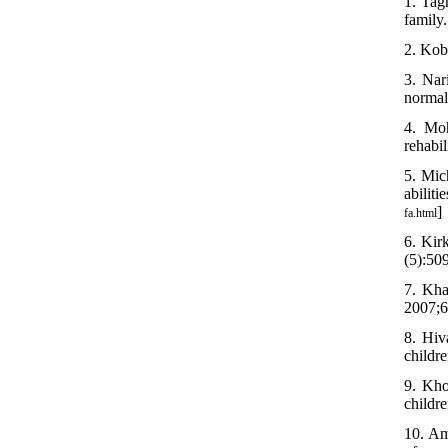
1. Tag
family.
2. Kobe
3. Nar
normal
4. Moh
rehabil
5. Mic
abiliti
]
fa.html
6. Kir
(5):50
7. Kha
2007;6
8. Hiv
childre
9. Kho
childr
10. Am