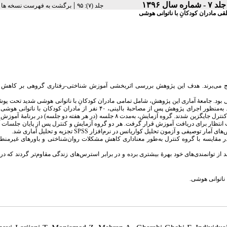
|
جلد ۷ - شماره سال ۱۳۹۶
‫جلد (۷): ۹۵
برگشت به فهرست نسخه ها
ی مادران کودکانِ با ناتوانی هوشی
نج می‌برند. هدف این پژوهش بررسی اثر‌بخشی آموزش شناختی-رفتاری گروهی بر کاهش م
د. جامعهٔ آماری این پژوهش، شامل تمامی مادران کودکانِ با ناتوانی هوشی شدید تحت پوشش 
بهزیستی شهر ابرکوه بود. برای انتخاب آزمودنی‌ها از روش نمونه‌گیری هدفمند استفاده شد. به‌‌منظور اجرای پژوهش پس از مصاحبهٔ بالینی، ۴۰ نفر از مادرا
سلامت روان‌شناختی پایینی داشتند انتخاب و به‌صورت تصادفی در دو گروه ۲۰ نفرهٔ آزمایش و کنترل جایگزین شدند. گروه آزمایش، به‌مدت ۸ جلسه (در هر هفته دو -
ت انتظار برای دریافت آموزش قرار گرفت. هر دو گروه آزمایش و کنترل پس از پایان جلسا
 از شاخص‌های آمار توصیفی و آزمون تحلیل‌ کواریانس در نرم‌افزار
قایسه با گروه کنترل به‌طور معناداری کاهش مشکلات روان‌شناختی و باور‌های غیر‌منطقی
توانمندی‌های خود بهرهٔ بیشتری برده و در برابر استرس‌های زندگی مقاوم‌تر گردند که در نه
ناتوانی هوشی.