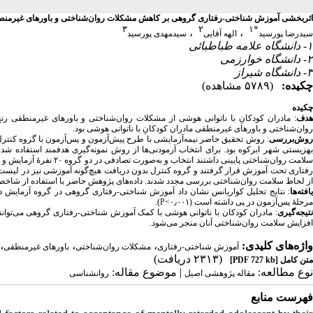
اثر‌‌بخشی آموزش شناختی-رفتاری گروهی بر کاهش مشکلات روان‌شناختی و باور‌‌های غیر‌منطق
۳
۲
۱
*
،
،
سیدرضا پورسید
الهه آقایی
سیدمهدی پورسید
۱- دانشگاه علامه طباطبائی
۲- دانشگاه خوارزمی
۳- دانشگاه شیراز
چکیده:
(۵۷۸۹ مشاهده)
چکیده
هدف
مادران کودکانِ با ناتوانی هوشی از مشکلات روان‌شناختی و باورهای غیرمنطقی ر
روان‌شناختی و باور‌‌های غیر‌‌منطقی مادران کودکانِ با ناتوانی هوشی بود.
روش‌بررسی
روش تحقیق حاضر نیمه‌آزمایشی با طرح پیش‌آزمون و پس‌آزمون با گروه کنترل بو
رفتاری تحت آموزش قرار گرفتند و گروه کنترل بدون دریافت هیچ‌گونه آموزشی نیز در لیس،
از لحاظ سلامت روان‌شناختی بررسی مجدد شدند. داده‌های پژوهش حاضر با استفاده SPSS تجزیه و تحلیل آماری شد.
یافته‌ها
نتایج تحلیل کواریانس نشان داد آموزش شناختی-رفتاری گروهی در گروه آزمایش در م
مرحلهٔ پس‌آزمون در پی داشته است (۰٫۰۰۱>P).
نتیجه‌گیری
مادران کودکان با ناتوانی هوشی با کمک آموزش شناختی-رفتاری گروهی می‌توانند از 
افزایش سلامت روان‌شناختی آنان منجر می‌شود.
،
،
،
واژه‌های کلیدی:
آموزش شناختی-رفتاری
مشکلات روان‌شناختی
باورهای غیر‌منطقی
(۲۳۱۳ دریافت)
[PDF 727 kb]
متن کامل
نوع مطالعه:
| موضوع مقاله:
مقاله پژوهشی اصیل
روانشناسی
فهرست منابع