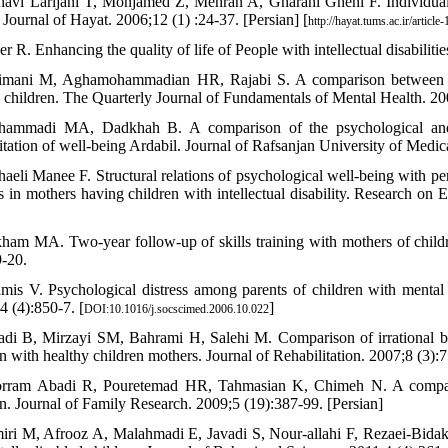
havi Larijani T, Monjamed Z, Mehran A, Gharahi Ghehi F. Individual f
 Journal of Hayat. 2006;12 (1) :24-37. [Persian] [
http://hayat.tums.ac.ir/article
r R. Enhancing the quality of life of People with intellectual disabilit
imani M, Aghamohammadian HR, Rajabi S. A comparison between the
 children. The Quarterly Journal of Fundamentals of Mental Health. 200
ammadi MA, Dadkhah B. A comparison of the psychological and so
itation of well-being Ardabil. Journal of Rafsanjan University of Medic
haeli Manee F. Structural relations of psychological well-being with pe
es in mothers having children with intellectual disability. Research on
kham MA. Two-year follow-up of skills training with mothers of childr
9-20.
mis V. Psychological distress among parents of children with mental
4 (4):850-7. [
]
DOI:10.1016/j.socscimed.2006.10.022
adi B, Mirzayi SM, Bahrami H, Salehi M. Comparison of irrational b
n with healthy children mothers. Journal of Rehabilitation. 2007;8 (3):7
rram Abadi R, Pouretemad HR, Tahmasian K, Chimeh N. A comparative
en. Journal of Family Research. 2009;5 (19):387-99. [Persian]
iri M, Afrooz A, Malahmadi E, Javadi S, Nour-allahi F, Rezaei-Bidakh