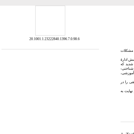
‎ 20.1001.1.23222840.1396.7.0.98.6
: شکلات
: ادارهٔ
ن کودکان با ناتوانی هوشی شدید که
جلسه) در برنامهٔ آموزش شناختی
ت آموزشی
:  را در
: ایت به