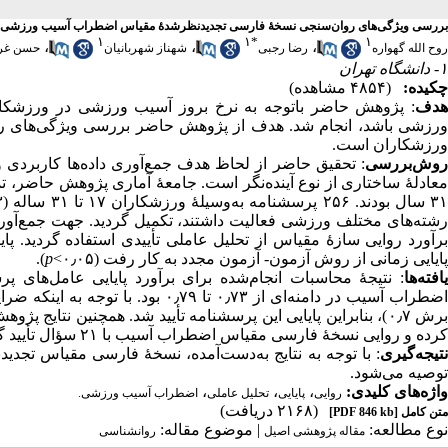
بررسی ویژگی‌های روان‌سنجی نسخهٔ فارسی تجدیدنظرشدهٔ مقیاس اضطراب آسیب ورزشی (PSIAS
۱
۱
*
۱
،
،
،
روح الله گهواره
رضا رجبی
شهناز شهربانیان
حسن غرا
۱- دانشگاه تهران
چکیده:
(۴۸۵۴ مشاهده)
هدف
: پژوهش حاضر باتوجه به نرخ بروز آسیب ورزشی در ورزشکارا
ورزشی باشد، انجام شد. هدف از پژوهش حاضر بررسی ویژگی‌های 
ورزشکاران است.
روش‌بررسی
: تحقیق حاضر از لحاظ هدف جمع‌آوری داده‌ها کاربردی و 
رشته‌های مختلف ورزشی فعالیت داشتند، تکمیل گردید. جهت جمع‌آو
برآورد روایی سازهٔ مقیاس از تحلیل عاملی تأییدی استفاده گردید. 
پایایی زمانی از روش آزمون- آزمون مجدد به کار رفت (۰٫۰۵>
p
).
یافته‌ها
: نتیجهٔ محاسبات انجام‌شده برای برآورد پایایی عامل‌های 
اضطراب آسیب در دامنه‌ای از ۰٫۷۳ تا
برش ۰٫۷)، بنابراین پایایی این پرسشنامه تأیید شد. همچنین نتا
کرده و روایی نسخهٔ فارسی مقیاس اضطراب آسیب با ۲۱ سؤال تأیید ‌گردید.
نتیجه‌گیری
: با توجه به نتایج به‌دست‌آمده، نسخهٔ فارسی مقیاس
توصیه می‌شود.
واژه‌های کلیدی:
،
،
،
روایی
پایایی
تحلیل عاملی
اضطراب آسیب ورزشی.
(۲۱۶۸ دریافت)
متن کامل
[PDF 846 kb]
نوع مطالعه:
| موضوع مقاله:
مقاله پژوهشی اصیل
روانشناسی