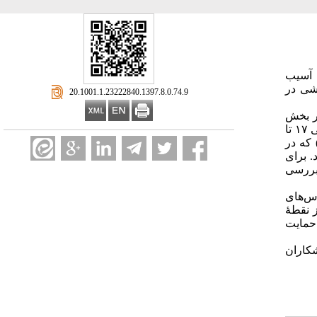
 آسیب
شی در
‎ 20.1001.1.23222840.1397.8.0.74.9
در بخش
معادلهٔ ساختاری از نوع آینده‌نگر است. جامعهٔ آماری پژوهش حاضر، تمامی ورزشکاران شهر تهران با سطوح مختلف مهارتی و در دامنهٔ سنی ۱۷ تا
ه (۵۶٫۳ درصد مرد و ۴۳٫۷ درصد زن با میانگین سنی ۳٫۲۲±۲۲٫۱۲ سال) که در
 برای
 بررسی
س‌های
 از نقطهٔ
 حمایت
کاران