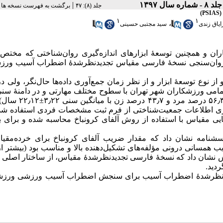
جلد ۸ - شماره سال ۱۳۹۷
|
‫جلد (۸): ۴۷
برگشت به فهرست نسخه ها
)
۱
۱
،
یاق زندی
سید مجتبی حسینی
ن و همچنین توسعهٔ ابزارهای اندازه‌گیری روان‌شناختی که مختص
روان‌سنجی نسخهٔ فارسی مقیاس تجدیدنظرشدهٔ اضطراب آسیب ورز
از نوع توسعهٔ ابزار و از نظر زمان جمع‌آوری داده‌ها حال‌نگر، ولی 
۳۱ سال بودند. ۲۵۶ پرسشنامه به‌وسیلهٔ ورزشکاران ۱۷ تا ۳۱ سال
ری اطلاعات جمعیت‌شناختی از فرم ثبت مشخصات فردی استفاده شد.
پایایی مقیاس با استفاده از روش آلفای کرونباخ محاسبه شده و برای
پرسشنامه نشان داد که مقدار ضریب آلفای کرونباخ برای خرده‌مقیا
 ۰٫۷۹ بود. با توجه به اینکه ضرایب همسانی درونی مؤلفه‌های تشکیل‌دهنده بالا و مناسب بود (بیشتر
یج پژوهش نشان داد که نسخهٔ فارسی تجدیدنظرشدهٔ مقیاس، از ساختار اصلی
 تجدیدنظرشدهٔ اضطراب آسیب برای سنجش اضطراب آسیب ورزشی ورزش