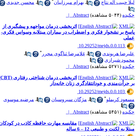
*
یلا حبیب اله نتاج
،
بهرام میرزاییان
،
محسن جدیدی
کیده
(۵۰۴۴ مشاهده)
Abstract |
اثربخشی درمان مواجهه و پیشگیری از
اسخ بر نشخوار فکری و اضطراب در بیماران مبتلابه وسواس فکری-
ملی
‎ 10.29252/mejds.0.0.113
*
لیرضا هریوندی
،
غلامرضا ثناگوی محرر
،
حمود شیرازی
کیده
(۵۲۷۱ مشاهده)
Abstract |
اثربخشی درمان شناختی رفتاری (CBT)
ر جرأت‌مندی و خودانتقادگری زنان خانه‌دار
‎ 10.29252/mejds.0.0.103
*
سعود کریملو
،
مژگان سیروسیان
،
مرضیه موسوی
کیده
(۵۴۵۱ مشاهده)
Abstract |
مقایسه مهارت حافظه کاذب در کودکان
تلا به لکنت و طبیعی 12 – 6 ساله