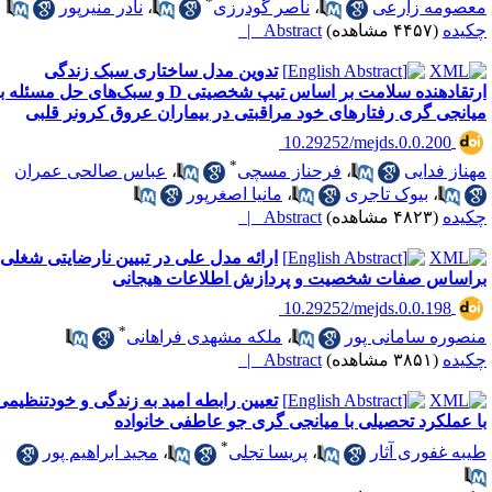
*
عصومه زارعی
،
ناصر گودرزی
،
نادر منیرپور
کیده
(۴۴۵۷ مشاهده)
Abstract |
تدوین مدل ساختاری سبک زندگی
ارتقادهنده سلامت بر اساس تیپ شخصیتی D و سبک‌های حل مسئله با
یانجی گری رفتارهای خود مراقبتی در بیماران عروق کرونر قلبی
‎ 10.29252/mejds.0.0.200
*
هناز فدایی
،
فرحناز مسچی
،
عباس صالحی عمران
،
بیوک تاجری
،
مانیا اصغرپور
کیده
(۴۸۲۳ مشاهده)
Abstract |
ارائه مدل علی در تبیین نارضایتی شغلی
راساس صفات شخصیت و پردازش اطلاعات هیجانی
‎ 10.29252/mejds.0.0.198
*
نصوره سامانی پور
،
ملکه مشهدی فراهانی
کیده
(۳۸۵۱ مشاهده)
Abstract |
تعیین رابطه امید به زندگی و خودتنظیمی
ا عملکرد تحصیلی با میانجی گری جو عاطفی خانواده
*
یبه غفوری آثار
،
پریسا تجلی
،
مجید ابراهیم پور