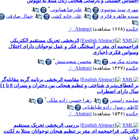
حساس خستگی و نارسایی هیجانی زنان مبتلا به لوپوس
*
هری سید موسوی
،
علیرضا همایونی
،
یده طاهره فائزی
،
علی خانه کشی
،
جمال صادقی
کیده
(۱۶۶۸ مشاهده)
Abstract |
اثربخشی تحریک مستقیم الکتریکی
راجمجمه ای مغز بر آمیختگی فکر و عمل نوجوانان دارای اختلال
سواس فکری-اجباری
*
حدثه مکرمی
،
محسن سعیدمنش
کیده
(۱۴۲۷ مشاهده)
Abstract |
مقایسه اثربخشی برنامه گربه مقابله‌گر
بر انعطاف‌پذیری شناختی و تنظیم هیجانی بین دختران و پسران 8 تا 11
ال دارای اضطراب
*
لیمه راستین
،
زهرا حسین زاده ملکی
،
اظم رسول زاده طباطبایی
کیده
(۱۵۳۶ مشاهده)
Abstract |
بررسی اثربخشی تحریک مستقیم
لکتریکی فراجمجمه ای مغز بر تنظیم هیجان نوجوانان مبتلا به لکنت
بان