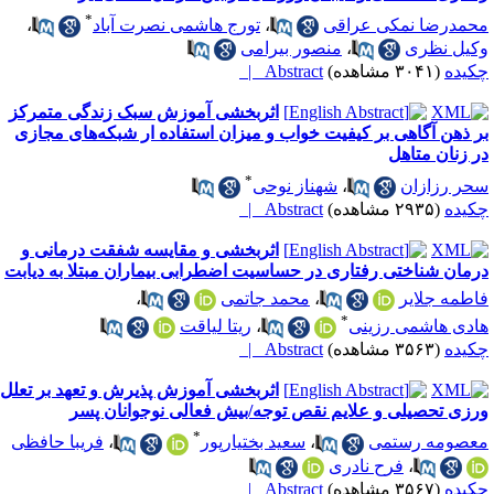
*
حمدرضا نمکی عراقی
،
تورج هاشمی نصرت آباد
،
کیل نظری
،
منصور بیرامی
کیده
(۳۰۴۱ مشاهده)
Abstract |
اثربخشی آموزش سبک زندگی متمرکز
ر ذهن آگاهی بر کیفیت خواب و میزان استفاده ار شبکه‌های مجازی
ر زنان متاهل
*
حر رزازان
،
شهناز نوحی
کیده
(۲۹۳۵ مشاهده)
Abstract |
اثربخشی و مقایسه شفقت درمانی و
رمان شناختی رفتاری در حساسیت اضطرابی بیماران مبتلا به دیابت
اطمه جلایر
،
محمد جاتمی
،
*
ادی هاشمی رزینی
،
ریتا لیاقت
کیده
(۳۵۶۳ مشاهده)
Abstract |
اثربخشی آموزش پذیرش و تعهد بر تعلل
رزی تحصیلی و علایم نقص توجه/بیش فعالی نوجوانان پسر
*
عصومه رستمی
،
سعید بختیارپور
،
فریبا حافظی
،
فرح نادری
کیده
(۳۵۶۷ مشاهده)
Abstract |