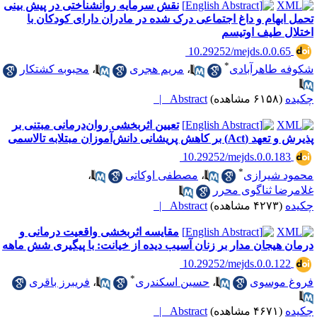
نقش سرمایه روانشناختی در پیش بینی
حمل ابهام و داغ اجتماعی درک شده در مادران دارای کودکان با
ختلال طیف اوتیسم
‎ 10.29252/mejds.0.0.65
*
کوفه طاهرآبادی
،
مریم هجری
،
محبوبه کشتکار
کیده
(۶۱۵۸ مشاهده)
Abstract |
تعیین اثربخشی روان‌درمانی مبتنی بر
ش و تعهد (‌Act‌) بر کاهش پریشانی ‌دانش‌آموزان مبتلابه تالاسمی
‎ 10.29252/mejds.0.0.183
*
حمود شیرازی
،
مصطفی اوکاتی
،
لامرضا ثناگوی محرر
کیده
(۴۲۷۳ مشاهده)
Abstract |
مقایسه اثربخشی واقعیت درمانی و
رمان هیجان مدار بر زنان آسیب دیده از خیانت: با پیگیری شش ماهه
‎ 10.29252/mejds.0.0.122
*
روغ موسوی
،
حسین اسکندری
،
فریبرز باقری
کیده
(۴۶۷۱ مشاهده)
Abstract |