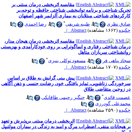
مقایسه اثربخشی درمان مبتنی بر
حریک شناختی و برنامه توانبخشی شناختی حافظه و توجه،بر
ارکردهای شناختی مبتلایان به بیماری آلزایمر شهر اصفهان
*
ادق نظری
،
طیبه شریفی
،
رضا احمدی
کیده
(۱۶۶۲ مشاهده)
Abstract |
مقایسه اثربخشی درمان هیجان مدار،
رمان شناختی رفتاری و ایماگوتراپی بر روی خودکارآمدی و بهزیستی
وانشناختی سربازان متأهل
*
جاد پناهی فر
،
مسعود توکلی بنیزی
کیده
(۱۷۰۷ مشاهده)
Abstract |
پیش بینی گرایش به طلاق بر اساس
رخوردگی زناشویی، تمایز یافتگی خود، رضایت جنسی و ذهن آگاهی
ر زوجین متقاضی طلاق
*
صمت قائدی
،
چنگیز رحیمی طاقانکی
،
حمدعلی گودرزی
کیده
(۲۵۹۰ مشاهده)
Abstract |
اثربخشی درمان مبتنی برپذیرش و تعهد
ر هیجانات منفی، اضطراب مرگ و امید به زندگی در بیماران مولتیپل