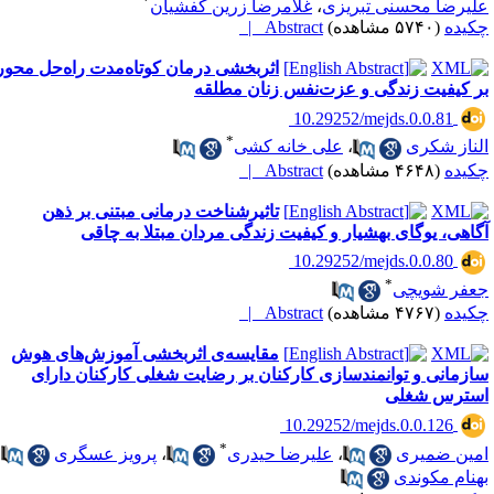
*
لیرضا محسنی تبریزی
،
غلامرضا زرین کفشیان
کیده
(۵۷۴۰ مشاهده)
Abstract |
اثربخشی درمان کوتاه‌مدت راه‌حل محور
ر کیفیت زندگی و عزت‌نفس زنان مطلقه
‎ 10.29252/mejds.0.0.81
*
لناز شکری
،
علی خانه کشی
کیده
(۴۶۴۸ مشاهده)
Abstract |
تاثیرشناخت درمانی مبتنی بر ذهن
گاهی، یوگای بهشیار و کیفیت زندگی مردان مبتلا به چاقی
‎ 10.29252/mejds.0.0.80
*
عفر شویچی
کیده
(۴۷۶۷ مشاهده)
Abstract |
مقایسه‌ی اثربخشی آموزش‌های‌ هوش
ازمانی و توانمندسازی کارکنان بر رضایت شغلی کارکنان دارای
سترس شغلی
‎ 10.29252/mejds.0.0.126
*
مین ضمیری
،
علیرضا حیدری
،
پرویز عسگری
،
هنام مکوندی