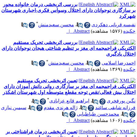
بررسی اثربخشی درمان خانواده محور
ر سازگاری نوجوانان دارای اختلال وسواس فکری-اجباری شهرستان
هرکرد
*
فیسه قربانی دهکردی
،
محسن سعیدمنش
کیده
(۱۵۷۶ مشاهده)
Abstract |
بررسی اثربخشی تحریک مستقیم
لکتریکی فراجمجمه ای مغز بر تنظیم شناختی هیجان نوجوانان دارای
ختلال یادگیری
*
حمدرضا اسلامی
،
محسن سعیدمنش
کیده
(۱۳۶۹ مشاهده)
Abstract |
تعیین اثربخشی تحریک مستقیم
لکتریکی فراجمجمه ای مغز بر سازگاری روانی دانش آموزان دارای
ختلال بیش فعالی/نقص توجه مقطع متوسطه اول شهرستان اشکذر
*
گین پورفخری
،
ابراهیم قانع عزابادی
،
رزانه شایقی ساغند
،
ژاله هرندی مقدم
،
سیمین نیازی
،
محمدحسن طباطبایی
کیده
(۱۶۰۶ مشاهده)
Abstract |
تعیین اثربخشی درمان فراشناختی بر