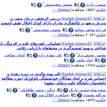
*
یمین نیازی
،
محسن سعیدمنش
کیده
(۱۵۵۲ مشاهده)
Abstract |
بررسی اثربخشی درمان مبتنی بر
ذیرش و تعهد بر تکانشگری مادران دارای کودک اختلال طیف اوتیسم
*
رزانه شایقی ساغند
،
محسن سعیدمنش
کیده
(۲۰۸۳ مشاهده)
Abstract |
شناسایی راهبردهای غلبه بر افزونگی بار
ناختی و بهبود تصمیم‌گیری در محیط‌های بازاریابی رقابتی
*
حسن یوسف نژاد
،
علی مقدم زاده
،
کیوان صالحی
،
جواد حاتمی
کیده
(۱۶۸۸ مشاهده)
Abstract |
تاثیر پیوند والدینی در دوره رشدی و
حساس شرم بر ایجاد نشانگان خودشیفتگی پاتولوژیک (مورد مطالعه
انشجویان دانشگاه علوم پزشکی مشهد)
*
عید شاه حسینی تازیک
،
چنگیز رحیمی طاقانکی
،
ورالله محمدی
،
عبدالعزیز افلاک سیر
کیده
(۱۵۸۹ مشاهده)
Abstract |