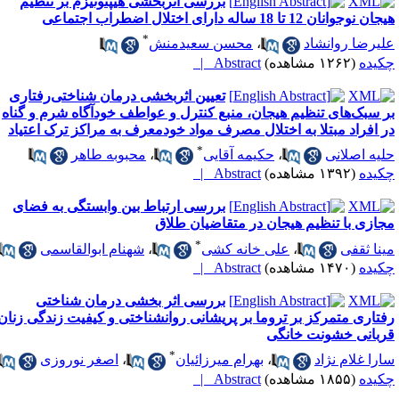
بررسی اثربخشی هیپنوتیزم بر تنظیم
ان نوجوانان 12 تا 18 ساله دارای اختلال اضطراب اجتماعی
*
لیرضا روانشاد
،
محسن سعیدمنش
کیده
(۱۲۶۲ مشاهده)
Abstract |
تعیین اثربخشی درمان شناختی‌رفتاری
ر سبک‌های تنظیم هیجان، منبع کنترل و عواطف خودآگاه شرم و گناه
ر افراد مبتلا به اختلال مصرف مواد خودمعرف به مراکز ترک اعتیاد
*
لیه اصلانی
،
حکیمه آقایی
،
محبوبه طاهر
کیده
(۱۳۹۲ مشاهده)
Abstract |
بررسی ارتباط بین وابستگی به فضای
جازی با تنظیم هیجان در متقاضیان طلاق
*
ینا ثقفی
،
علی خانه کشی
،
شهنام ابوالقاسمی
کیده
(۱۴۷۰ مشاهده)
Abstract |
بررسی اثر بخشی درمان شناختی
فتاری متمرکز بر تروما بر پریشانی روانشناختی و کیفیت زندگی زنان
ربانی خشونت خانگی
*
ارا غلام نژاد
،
بهرام میرزائیان
،
اصغر نوروزی
کیده
(۱۸۵۵ مشاهده)
Abstract |