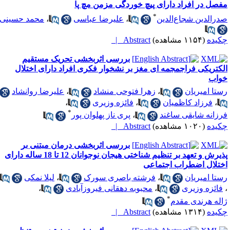
فصل در افراد دارای پیچ خوردگی مزمن مچ پا
*
درالدین شجاع‌الدین
،
علیرضا عباسی
،
محمد حسینی
کیده
(۱۱۵۴ مشاهده)
Abstract |
بررسی اثربخشی تحریک مستقیم
لکتریکی فراجمجمه ای مغز بر نشخوار فکری افراد دارای اختلال
واب
ستا امیریان
،
زهرا فتوحی منشاد
،
علیرضا روانشاد
،
فرزاد کاظمیان
،
فائزه وزیری
،
*
رزانه شایقی ساغند
،
پری ناز پهلوان پور
کیده
(۱۰۲۰ مشاهده)
Abstract |
بررسی اثربخشی درمان مبتنی بر
پذیرش و تعهد بر تنظیم شناختی هیجان نوجوانان 12 تا 18 ساله دارای
ختلال اضطراب اجتماعی
ستا امیریان
،
فرشته باصری سورک
،
لیلا نمکی
فائزه وزیری
،
محبوبه دهقانی فیروزآبادی
،
*
اله هرندی مقدم
کیده
(۱۳۱۴ مشاهده)
Abstract |