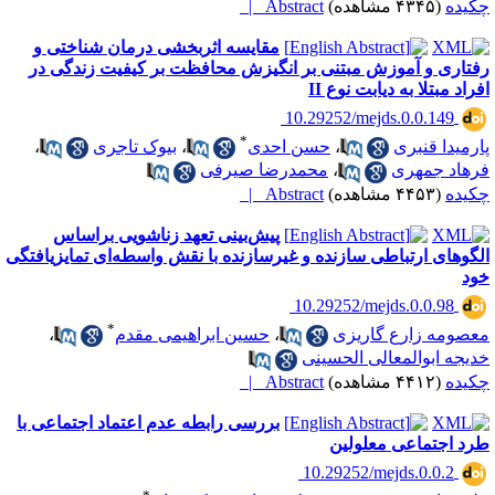
کیده
(۴۳۴۵ مشاهده)
Abstract |
مقایسه اثربخشی درمان شناختی و
فتاری و آموزش مبتنی بر انگیزش محافظت بر کیفیت زندگی در
فراد مبتلا به دیابت نوع II
‎ 10.29252/mejds.0.0.149
*
ارمیدا قنبری
،
حسن احدی
،
بیوک تاجری
،
رهاد جمهری
،
محمدرضا صیرفی
کیده
(۴۴۵۳ مشاهده)
Abstract |
پیش‌بینی تعهد زناشویی براساس
لگوهای ارتباطی سازنده و غیرسازنده با نقش واسطه‌ای تمایزیافتگی
ود
‎ 10.29252/mejds.0.0.98
*
عصومه زارع گاریزی
،
حسین ابراهیمی مقدم
،
دیجه ابوالمعالی الحسینی
کیده
(۴۴۱۲ مشاهده)
Abstract |
بررسی رابطه عدم اعتماد اجتماعی با
رد اجتماعی معلولین
‎ 10.29252/mejds.0.0.2