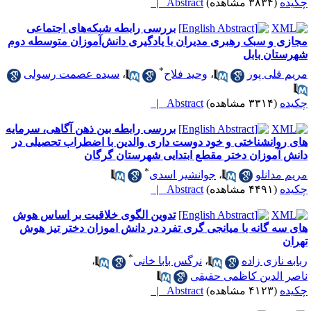
کیده
(۳۸۳۴ مشاهده)
Abstract |
بررسی رابطه شبکه‌های اجتماعی
جازی و سبک رهبری مدیران با یادگیری دانش‌آموزان متوسطه دوم
هرستان بابل
*
ریم قلی پور
،
وحید فلاح
،
سیده عصمت رسولی
کیده
(۳۳۱۴ مشاهده)
Abstract |
بررسی رابطه بین ذهن آگاهی، سرمایه
ای روانشناختی و خود دوست داری والدین با اضطراب تحصیلی در
انش آموزان دختر مقطع ابتدایی شهرستان گرگان
*
ریم مدانلو
،
جوانشیر اسدی
کیده
(۴۴۹۱ مشاهده)
Abstract |
تدوین الگوی خلاقیت بر اساس هوش
ای سه گانه با میانجی گری تفرد در دانش اموزان دختر تیز هوش
هران
*
بابه نازی زاده
،
نرگس بابا خانی
،
اصر الدین کاظمی حقیقی
کیده
(۴۱۲۳ مشاهده)
Abstract |