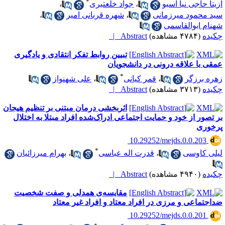
*
زیتا حاجی نیا اسبو
،
جواد خلعتبری
،
ید محمود میرزمانی
،
شهره قربانی امیر
،
هنام ابوالقاسمی
کیده
(۴۷۸۴ مشاهده)
Abstract |
تبیین روابط تفکر انتقادی و یادگیری
مقی با علاقه درونی در دانشجویان
*
هره برزگر
،
قمر کیانی
،
علی شهنواز
کیده
(۳۷۱۳ مشاهده)
Abstract |
اثربخشی درمان مبتنی بر تنظیم هیجان
ر تصور از خود و حمایت اجتماعی ادراک‌شده افراد مبتلا به اختلال
رخوری
‎ 10.29252/mejds.0.0.203
*
یلی کاوسی
،
قدرت اله عباسی
،
بهرام میرزائیان
کیده
(۴۹۴۰ مشاهده)
Abstract |
مقایسه‌ی همدلی و صفت شخصیت
داجتماعی و مرزی در افراد معتاد و افراد غیر معتاد
‎ 10.29252/mejds.0.0.201