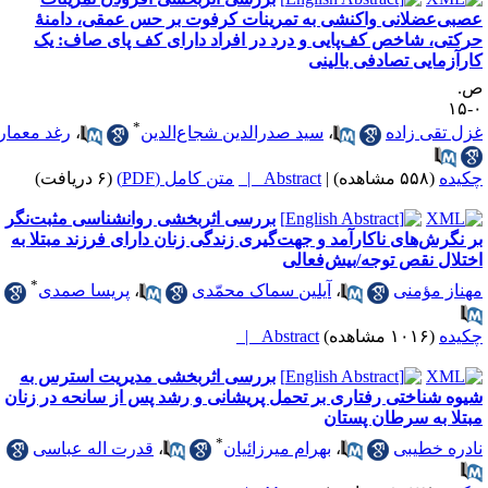
صبی‌عضلانی واکنشی به تمرینات کرفوت بر حس عمقی، دامنۀ
رکتی، شاخص کف‌پایی و درد در افراد دارای کف ‌پای‌ صاف: یک
ارآزمایی تصادفی بالینی
.
۰
*
زل تقی زاده
،
سید صدرالدین شجاع‌الدین
،
رغد معمار
کیده
(۵۵۸ مشاهده)
|
Abstract |
متن کامل (PDF)
(۶ دریافت)
بررسی اثربخشی روانشناسی مثبت‌نگر
ر نگرش‌های ناکارآمد و جهت‌گیری زندگی زنان دارای فرزند مبتلا به
ختلال نقص توجه/بیش‌فعالی
*
هناز مؤمنی
،
آیلین سماک محمّدی
،
پریسا صمدی
کیده
(۱۰۱۶ مشاهده)
Abstract |
بررسی اثربخشی مدیریت استرس به
یوه شناختی رفتاری بر تحمل پریشانی و رشد پس از سانحه در زنان
بتلا به سرطان پستان
*
ادره خطیبی
،
بهرام میرزائیان
،
قدرت اله عباسی