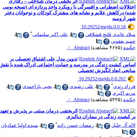
اثر بخشی درمان شناختی – رفتاری
ختلالات اضطرابی و افسرگی با رویکرد واحد پردازه ای (نسخه بومی
ده) درکاهش علایم و نشانه های مشترک کودکان و نوجوانان دختر
هر ارومیه
‎ 10.29252/mejds.0.0.18
*
یلاد عابدی قلیچ قشلاقی
،
علی اکبر سلیمانی
،
مید یعقوبی
کیده
(۴۶۷۵ مشاهده)
Abstract |
تدوین مدل علی اشتیاق تحصیلی بر
ساس کیفیت زندگی در مدرسه و حمایت اجتماعی ادراک شده با نقش
یانجی ابعاد انگیزش تحصیلی
‎ 10.29252/mejds.0.0.202
*
رزاد زندی
،
علی رشیدی
،
یحیی یاراحمدی
،
ریم اکبری
کیده
(۵۴۳۵ مشاهده)
Abstract |
اثربخشی درمان مبتنی بر پذیرش و تعهد
ر کیفیت زندگی در بیماران دیالیزی
*
اله آل جلیل
،
رمضان حسن زاده
،
سیده اولیا عمادیان