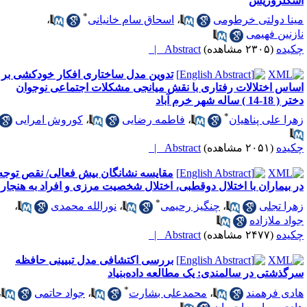
سکلروزیس
*
ینا دولتی خرطومی
،
اسحاق سام خانیانی
،
ازنین فهیمی
کیده
(۲۳۰۵ مشاهده)
Abstract |
تدوین مدل ساختاری افکار خودکشی بر
ساس اختلالات رفتاری با نقش میانجی مشکلات اجتماعی نوجوان
 ( 18-14 ) ساله شهر خرم آباد
*
هرا علی پناهیان
،
فاطمه رضایی
،
کوروش امرایی
کیده
(۲۰۵۱ مشاهده)
Abstract |
مقایسه نشانگان بیش فعالی/ نقص توجه
ر بیماران با اختلال دوقطبی، اختلال شخصیت مرزی و افراد به هنجار
*
هرا تجلی
،
چنگیز رحیمی
،
نورالله محمدی
،
واد ملازاده
کیده
(۲۴۷۷ مشاهده)
Abstract |
بررسی اکتشافی مدل تبیینی حافظه
رگذشتی در سالمندی: یک مطالعه داده‌بنیاد
*
ادی فرهمند
،
محمدعلی بشارت
،
جواد حاتمی
،