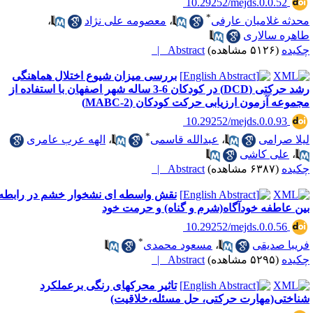
‎ 10.29252/mejds.0.0.52
*
حدثه غلامیان عارفی
،
معصومه علی نژاد
،
اهره سالاری
کیده
(۵۱۲۶ مشاهده)
Abstract |
بررسی میزان شیوع اختلال هماهنگی
رشد حرکتی (DCD) در کودکان 6-3 ساله شهر اصفهان با استفاده از
جموعه آزمون ارزیابی حرکت کودکان (MABC-2)
‎ 10.29252/mejds.0.0.93
*
یلا صرامی
،
عبدالله قاسمی
،
الهه عرب عامری
،
علی کاشی
کیده
(۶۳۸۷ مشاهده)
Abstract |
نقش واسطه ای نشخوار خشم در رابطه
ین عاطفه خودآگاه(شرم و گناه) و حرمت خود
‎ 10.29252/mejds.0.0.56
*
ریبا صدیقی
،
مسعود محمدی
کیده
(۵۲۹۵ مشاهده)
Abstract |
تاثیر محرکهای رنگی برعملکرد
ناختی(مهارت حرکتی، حل مسئله،خلاقیت)