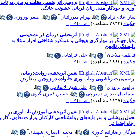
بررسی اثر بخشی مقابله درمانی بر تاب
وری و خودکارآمدی زنان قربانی خشونت خانگی
*
ارا غلام نژاد
،
بهرام میرزائیان
،
اصغر نوروزی
کیده
(۲۹۴۳ مشاهده)
Abstract |
اثربخشی درمان فراتشخیصی
کپارچهنگر بر مهارگری هیجانی و عملکرد شناختی افراد مبتلا به
لبستگی ناایمن
*
اطمه ملاجان
،
علی فراهانی
کیده
(۱۹۶۲ مشاهده)
Abstract |
تعیین اثربخشی روایت‌درمانی
رصمیمیت زناشویی و تاب‌آوری خانواده در زوجین متعارض
*
براهیم برادری
،
علی شیخ الاسلامی
،
سماعیل صدری دمیرچی
،
حسین قمری گیوی
کیده
(۱۸۴۷ مشاهده)
Abstract |
تعیین اثربخشی آموزش تاب‌آوری بر
حمل پریشانی و سرمایه‌های روانشناختی کارکنان وزارت تعاون، کار و
فاه اجتماعی
*
ژگان رضازاده کاوری
،
مجتبی انصاری شهیدی
،