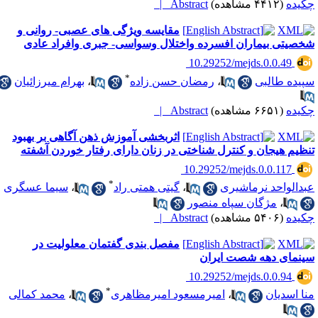
کیده
(۴۴۱۲ مشاهده)
Abstract |
مقایسه ویژگی های عصبی- روانی و
خصیتی بیماران افسرده واختلال وسواسی- جبری وافراد عادی
‎ 10.29252/mejds.0.0.49
*
پیده طالبی
،
رمضان حسن زاده
،
بهرام میرزائیان
کیده
(۶۶۵۱ مشاهده)
Abstract |
اثربخشی آموزش ذهن آگاهی بر بهبود
نظیم هیجان و کنترل شناختی در زنان دارای رفتار خوردن آشفته
‎ 10.29252/mejds.0.0.117
*
بدالواحد نرماشیری
،
گیتی همتی راد
،
سیما عسگری
،
مژگان سپاه منصور
کیده
(۵۴۰۶ مشاهده)
Abstract |
مفصل بندی گفتمان معلولیت در
ینمای دهه شصت ایران
‎ 10.29252/mejds.0.0.94
*
نا اسدیان
،
امیرمسعود امیرمظاهری
،
محمد کمالی