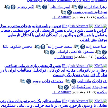
*
هرا صادقزاده
،
امیر پناه علی
،
اکبر رضایی
،
یدداود حسینی نسب
کیده
(۱۰۷۸ مشاهده)
Abstract |
تدوین برنامه تنظیم هیجان مبتنی بر مدل
راس با سینی شن درمانی: تعیین اثربخشی آن بر خود تنظیمی هیجانی
 تعامل با همسالان و والدین در کودکان ابتدایی با اختلال نارسایی
وجه/ بیش فعالی
*
با صمدزاده
،
سعید حسن‌زاده
،
محسن شکوهی‌یکتا
،
مسعود غلامعلی لواسانی
کیده
(۹۷۰ مشاهده)
Abstract |
تعیین اثربخشی بازی درمانی شناختی
فتاری بر نافرمانی مقابله ای کودکان: فراتحلیل مطالعات ایران با در
ظر گرفتن نقش تعدیل گر جنسیت
رفان کرمانشاهی
،
محمدعرفان ربیع‌پور
،
*
یدمهدی سرکشیکیان
کیده
(۱۱۹۹ مشاهده)
Abstract |
مقایسه تاثیر یک دوره تمرینات مقاومتی-
عادلی با و بدون بازخورد بصری بر دامنه حرکتی و بی ثباتی عملکردی