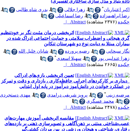
اده بنیاد و مدل‌ سازی ساختاری تفسیری)
*
کبر اعتباریان
،
زهرا جلالی
،
بدری شاه طالبی
،
ضا ابراهیمزاده
،
رضا اسماعیلی
کیده
(۲۳۷۶ مشاهده)
Abstract |
اثربخشی درمان مثبت نگر بر خودتنظیم
ری هیجانی و اضطراب سلامتی و حمایت اجتماعی ادراک شده در
یماران مبتلا به دیابت نوع دو شهرستان تنکابن
گار سبحانی
،
رضیه پرورده
،
شایان خلیل الله
،
*
هرا عندلیبی پور
،
سهیلا اسعدی
کیده
(۲۶۶۵ مشاهده)
Abstract |
تعیین اثربخشی بازی‌های ادراکی
دیداری بر کارکرد‌های اجرایی حافظه‌کاری ، بازداری و دقت و تمرکز
ر عملکرد خواندن در دانش‌آموز دیرآموز در پایه اول ابتدایی
*
رضیه زینی
،
پرویز شریفی درامدی
،
مهدی دستجردی
،
محمد عسگری
کیده
(۲۴۷۸ مشاهده)
Abstract |
مقایسه اثربخشی آموزش مهارت‌های
صب‌شناختی مبتنی بر ذهن‌آگاهی و تصویرسازی ذهنی بر بازده‌های
فتاری، شناختی و هیجان ورزشی در بین مردان کشتی‌گیر