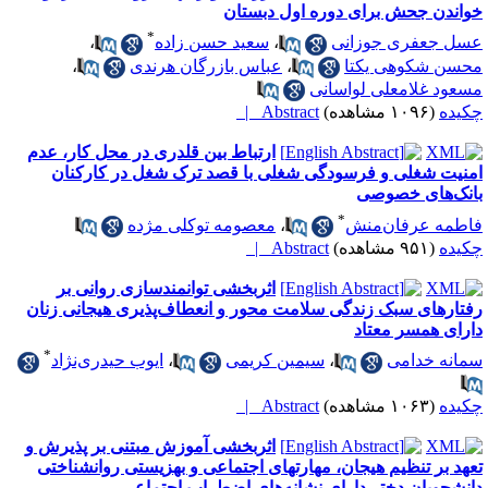
واندن جحش برای دوره اول دبستان
*
سل جعفری جوزانی
،
سعید حسن زاده
،
حسن شکوهی یکتا
،
عباس بازرگان هرندی
،
سعود غلامعلی لواسانی
کیده
(۱۰۹۶ مشاهده)
Abstract |
ارتباط بین قلدری در محل کار، عدم
منیت شغلی و فرسودگی شغلی با قصد ترک شغل در کارکنان
انک‌های خصوصی
*
اطمه عرفان‌منش
،
معصومه توکلی مژده
کیده
(۹۵۱ مشاهده)
Abstract |
اثربخشی توانمندسازی روانی بر
فتارهای سبک زندگی سلامت محور و انعطاف‌پذیری هیجانی زنان
ارای همسر معتاد
*
مانه خدامی
،
سیمین کریمی
،
ایوب حیدری‌نژاد
کیده
(۱۰۶۳ مشاهده)
Abstract |
اثربخشی آموزش مبتنی بر پذیرش و
عهد بر تنظیم هیجان، مهارتهای اجتماعی و بهزیستی روانشناختی
انشجویان دختر دارای نشانه‌های اضطراب اجتماعی