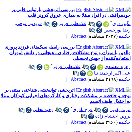
بررسی اثربخشی بازتوانی قلبی بر
ودمراقبتی در افراد مبتلا به بیماری عروق کرونر قلب
*
گین دری
،
غلامعلی افروز
،
فریدون نوحی
،
ضا پورحسین
کیده
(۳۶۳۷ مشاهده)
Abstract |
بررسی رابطه سبک‌های فرزند پروری
الدین با میزان و نوع مشکلات رفتاری - هیجانی در دانش آموزان
ستفاده‌کننده از جهش تحصیلی
*
هره معتمدی
،
غلامعلی افروز
،
لی اکبر ارجمند نیا
کیده
(۳۱۹۸ مشاهده)
Abstract |
اثربخشی توانبخشی شناختی مبتنی بر
وجه و حافظه بر مشکلات رفتاری و کارکردهای اجرایی کودکان مبتلا
ه اختلال طیف اتیسم
*
ریم یقینی
،
فرح نادری
،
وحید نجاتی
،
روین احتشام زاده
کیده
(۳۹۶۰ مشاهده)
Abstract |