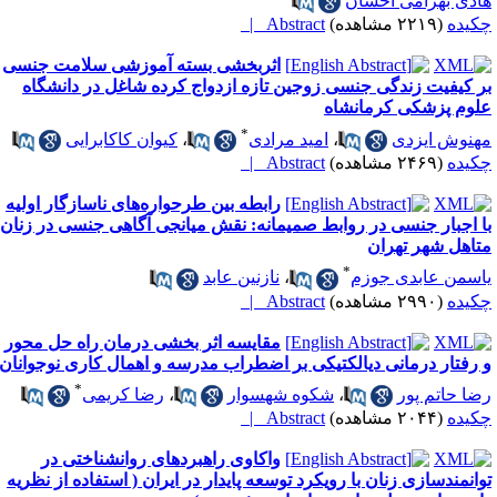
ادی بهرامی احسان
کیده
(۲۲۱۹ مشاهده)
Abstract |
اثربخشی بسته آموزشی سلامت جنسی
ر کیفیت زندگی جنسی زوجین تازه ازدواج کرده شاغل در دانشگاه
لوم پزشکی کرمانشاه
*
هنوش ایزدی
،
امید مرادی
،
کیوان کاکابرایی
کیده
(۲۴۶۹ مشاهده)
Abstract |
رابطه بین طرحواره‌های ناسازگار اولیه
ا اجبار جنسی در روابط صمیمانه: نقش میانجی آگاهی جنسی در زنان
تاهل شهر تهران
*
اسمن عابدی جوزم
،
نازنین عابد
کیده
(۲۹۹۰ مشاهده)
Abstract |
مقایسه اثر بخشی درمان راه حل محور
 رفتار درمانی دیالکتیکی بر اضطراب مدرسه و اهمال کاری نوجوانان
*
ضا حاتم پور
،
شکوه شهسوار
،
رضا کریمی
کیده
(۲۰۴۴ مشاهده)
Abstract |
واکاوی راهبردهای روانشناختی در
وانمندسازی زنان با رویکرد توسعه پایدار در ایران ( استفاده از نظریه