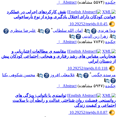
کیده
(۵۵۷۴ مشاهده)
Abstract |
نقش کارکردهای اجرایی در عملکرد
واندن کودکان دارای اختلال یادگیری ویژه از نوع نارساخوانی
‎ 10.29252/mejds.0.0.45
*
یدا هرندی
،
امان الله سلطانی
،
علیرضا منظری
،
زهرا زین الدینی
کیده
(۷۸۴۷ مشاهده)
Abstract |
مقایسه ی مطالعات اعتباریابی و
نجاریابی مقیاس های رشد رفتاری و هیجانی- اجتماعی کودکان پیش
ز دبستان ایرانی
‎ 10.29252/mejds.0.0.118
*
رسده چگینی
،
غلامعلی افروز
،
محسن شکوهی یکتا
کیده
(۵۹۴۷ مشاهده)
Abstract |
توانمندی یا ناتوانی: ویژگی های
وانسنجی فضیلت روان شناختی عدالت و رابطه آن با سلامت
جتماعی و کیفیت زندگی
‎ 10.29252/mejds.0.0.87