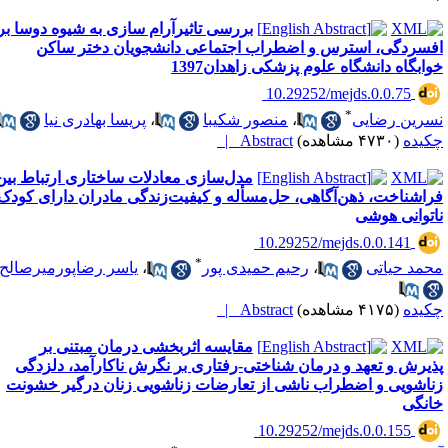
بررسی تاثیرآرام سازی به شیوه دوسا بر
فسردگی، استرس و اضطراب اجتماعی دانشجویان دختر ساکن
وابگاه دانشگاه علوم پزشکی زاهدان1397
‎ 10.29252/mejds.0.0.75
*
سرین رضایی
،
منصور شکیبا
،
پریسا بهادری نیا
کیده
(۴۷۳۰ مشاهده)
Abstract |
مدل‌سازی معادلات ساختاری ارتباط بین
راشناخت، ذهن‌آگاهی، حل‌مسأله و کیفیت‌زندگی مادران دارای کودک
اتوانی هوشی
‎ 10.29252/mejds.0.0.141
*
حمد حیاتی
،
رحیم حمیدی پور
،
یاسر رضاپورمیرصالح
کیده
(۴۱۷۵ مشاهده)
Abstract |
مقایسه اثربخشی درمان مبتنی بر
ذیرش و تعهد و درمان شناختی-رفتاری بر نگرش ناکارآمد، دلزدگی
ناشویی و اضطراب ناشی از تعارضات زناشویی زنان درگیر خشونت
انگی
‎ 10.29252/mejds.0.0.155