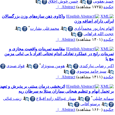
مید یعقوبی
،
حسن خوش اخلاق
کیده
(۱۷۲۵ مشاهده)
Abstract |
واکاوی ذهن سازه‌های وزن بزرگسالان
یرانی دارای اضافه وزن
*
لهام نجارپور محمدآبادی
،
محمدعلی بشارت
،
جت الله فراهانی
کیده
(۱۴۰۱ مشاهده)
Abstract |
مقایسه تمرینات واقعیت مجازی و
مرینات رایج در عملکرد تعادلی اندام تحتانی افراد با بی ثباتی مزمن
چ پا
*
کبر رضایی نیازکندی
،
هومن مینونژاد
،
فواد صیدی
،
سید حامد موسوی
کیده
(۱۴۱۱ مشاهده)
Abstract |
اثربخشی درمان مبتنی بر پذیرش و تعهد
ر تحمل ابهام و تنظیم هیجانی بیماران مبتلا به سرطان ریه
*
مانه خلیلی
،
مهناز عبدالله زاده اقبلاغ
،
زینب غیاثی
،
پرستو آقایی
کیده
(۱۶۶۰ مشاهده)
Abstract |