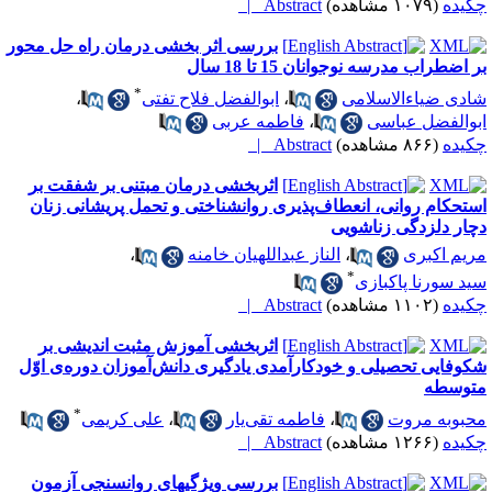
کیده
(۱۰۷۹ مشاهده)
Abstract |
بررسی اثر بخشی درمان راه حل محور
ر اضطراب مدرسه نوجوانان 15 تا 18 سال
*
ادی ضیاءالاسلامی
،
ابوالفضل فلاح تفتی
،
بوالفضل عباسی
،
فاطمه عربی
کیده
(۸۶۶ مشاهده)
Abstract |
اثربخشی درمان مبتنی بر شفقت بر
ستحکام روانی، انعطاف‌پذیری روانشناختی و تحمل پریشانی زنان
چار دلزدگی زناشویی
ریم اکبری
،
الناز عبداللهیان خامنه
،
*
ید سورنا پاکبازی
کیده
(۱۱۰۲ مشاهده)
Abstract |
اثربخشی آموزش مثبت اندیشی بر
کوفایی تحصیلی و خودکارآمدی یادگیری دانش‌آموزان دوره‌ی اوّل
توسطه
*
حبوبه مروت
،
فاطمه تقی‌یار
،
علی کریمی
کیده
(۱۲۶۶ مشاهده)
Abstract |
بررسی ویژگیهای روانسنجی آزمون