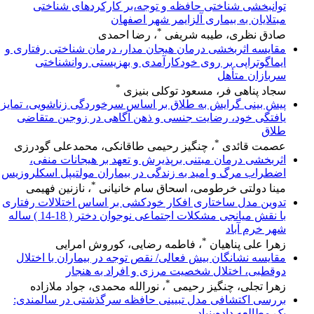
توانبخشی شناختی حافظه و توجه،بر کارکردهای شناختی
مبتلایان به بیماری آلزایمر شهر اصفهان
*
صادق نظری، طیبه شریفی
، رضا احمدی
مقایسه اثربخشی درمان هیجان مدار، درمان شناختی رفتاری و
ایماگوتراپی بر روی خودکارآمدی و بهزیستی روانشناختی
سربازان متأهل
*
سجاد پناهی فر، مسعود توکلی بنیزی
پیش بینی گرایش به طلاق بر اساس سرخوردگی زناشویی، تمایز
یافتگی خود، رضایت جنسی و ذهن آگاهی در زوجین متقاضی
طلاق
*
عصمت قائدی
، چنگیز رحیمی طاقانکی، محمدعلی گودرزی
اثربخشی درمان مبتنی برپذیرش و تعهد بر هیجانات منفی،
اضطراب مرگ و امید به زندگی در بیماران مولتیپل اسکلروزیس
*
مینا دولتی خرطومی، اسحاق سام خانیانی
، نازنین فهیمی
تدوین مدل ساختاری افکار خودکشی بر اساس اختلالات رفتاری
با نقش میانجی مشکلات اجتماعی نوجوان دختر ( 18-14 ) ساله
شهر خرم آباد
*
زهرا علی پناهیان
، فاطمه رضایی، کوروش امرایی
مقایسه نشانگان بیش فعالی/ نقص توجه در بیماران با اختلال
دوقطبی، اختلال شخصیت مرزی و افراد به هنجار
*
زهرا تجلی، چنگیز رحیمی
، نورالله محمدی، جواد ملازاده
بررسی اکتشافی مدل تبیینی حافظه سرگذشتی در سالمندی:
یک مطالعه داده‌بنیاد