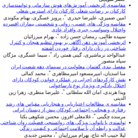
مقایسه‌ی اثربخشی آموزش‌های‌ هوش سازمانی و توانمندسازی
کارکنان بر رضایت شغلی کارکنان دارای استرس شغلی
*
امین ضمیری، علیرضا حیدری
، پرویز عسگری، بهنام مکوندی
مقایسه ویژگی های عصبی- روانی و شخصیتی بیماران افسرده
واختلال وسواسی- جبری وافراد عادی
*
سپیده طالبی، رمضان حسن زاده
، بهرام میرزائیان
اثربخشی آموزش ذهن آگاهی بر بهبود تنظیم هیجان و کنترل
شناختی در زنان دارای رفتار خوردن آشفته
*
عبدالواحد نرماشیری، گیتی همتی راد
، سیما عسگری، مژگان
سپاه منصور
مفصل بندی گفتمان معلولیت در سینمای دهه شصت ایران
*
منا اسدیان، امیرمسعود امیرمظاهری
، محمد کمالی
نقش کارکردهای اجرایی در عملکرد خواندن کودکان دارای
اختلال یادگیری ویژه از نوع نارساخوانی
*
ویدا هرندی، امان الله سلطانی
، علیرضا منظری، زهرا زین
الدینی
مقایسه ی مطالعات اعتباریابی و هنجاریابی مقیاس های رشد
رفتاری و هیجانی- اجتماعی کودکان پیش از دبستان ایرانی
*
مرسده چگینی
، غلامعلی افروز، محسن شکوهی یکتا
توانمندی یا ناتوانی: ویژگی های روانسنجی فضیلت روان شناختی
عدالت و رابطه آن با سلامت اجتماعی و کیفیت زندگی
*
لیلا حبیب اله نتاج، بهرام میرزاییان
، محسن جدیدی