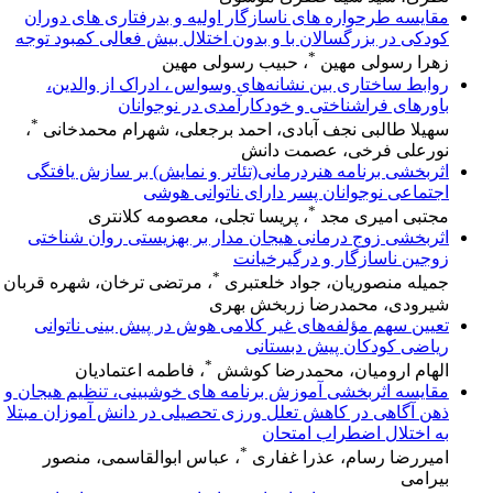
مقایسه طرحواره های ناسازگار اولیه و بدرفتاری های دوران
کودکی در بزرگسالان با و بدون اختلال بیش فعالی کمبود توجه
*
زهرا رسولی مهین
، حبیب رسولی مهین
روابط ساختاری بین نشانه‌های وسواس ، ادراک از والدین،
باورهای فراشناختی و خودکارآمدی در نوجوانان
*
سهیلا طالبی نجف آبادی، احمد برجعلی، شهرام محمدخانی
،
نورعلی فرخی، عصمت دانش
اثربخشی برنامه هنردرمانی(تئاتر و نمایش) بر سازش یافتگی
اجتماعی نوجوانان پسر دارای ناتوانی هوشی
*
مجتبی امیری مجد
، پریسا تجلی، معصومه کلانتری
اثربخشی زوج درمانی هیجان مدار بر بهزیستی روان شناختی
زوجین ناسازگار و درگیرخیانت
*
جمیله منصوریان، جواد خلعتبری
، مرتضی ترخان، شهره قربان
شیرودی، محمدرضا زربخش بهری
تعیین سهم مؤلفه‌های غیر کلامی هوش در پیش بینی ناتوانی
ریاضی کودکان پیش دبستانی
*
الهام ارومیان، محمدرضا کوشش
، فاطمه اعتمادیان
مقایسه اثربخشی آموزش برنامه های خوشبینی، تنظیم هیجان و
ذهن آگاهی در کاهش تعلل ورزی تحصیلی در دانش آموزان مبتلا
به اختلال اضطراب امتحان
*
امیررضا رسام، عذرا غفاری
، عباس ابوالقاسمی، منصور
بیرامی