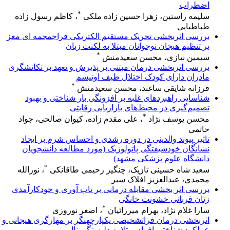
اضطراب
*
سلیمه راستین، زهرا حسین زاده ملکی
، کاظم رسول زاده
طباطبایی
بررسی اثربخشی تحریک مستقیم الکتریکی فراجمجمه ای مغز
بر تنظیم هیجان نوجوانان مبتلا به لکنت زبان
*
سیمین نیازی، محسن سعیدمنش
بررسی اثربخشی درمان مبتنی بر پذیرش و تعهد بر تکانشگری
مادران دارای کودک اختلال طیف اوتیسم
*
فرزانه شایقی ساغند، محسن سعیدمنش
شناسایی راهبردهای غلبه بر افزونگی بار شناختی و بهبود
تصمیم‌گیری در محیط‌های بازاریابی رقابتی
*
محسن یوسف نژاد
، علی مقدم زاده، کیوان صالحی، جواد
حاتمی
تاثیر پیوند والدینی در دوره رشدی و احساس شرم بر ایجاد
نشانگان خودشیفتگی پاتولوژیک (مورد مطالعه دانشجویان
دانشگاه علوم پزشکی مشهد)
*
سعید شاه حسینی تازیک، چنگیز رحیمی طاقانکی
، نورالله
محمدی، عبدالعزیز افلاک سیر
بررسی اثر بخشی مقابله درمانی بر تاب آوری و خودکارآمدی
زنان قربانی خشونت خانگی
*
سارا غلام نژاد، بهرام میرزائیان
، اصغر نوروزی
اثربخشی درمان فراتشخیصی یکپارچهنگر بر مهارگری هیجانی و
عملکرد شناختی افراد مبتلا به دلبستگی ناایمن