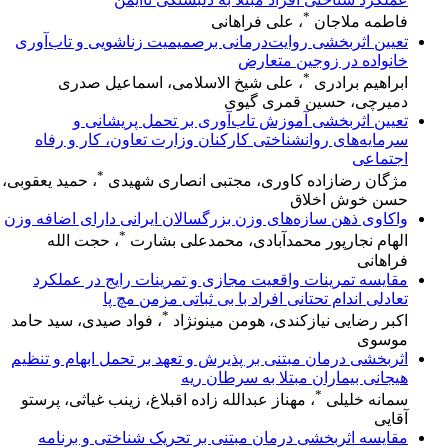
*
فاطمه ملاجان
، علی فراهانی
تعیین اثربخشی روایت‌درمانی برصمیمیت زناشویی و تاب‌آوری
خانواده در زوجین متعارض
*
ابراهیم برادری
، علی شیخ الاسلامی، اسماعیل صدری
دمیرچی، حسین قمری گیوی
تعیین اثربخشی آموزش تاب‌آوری بر تحمل پریشانی و
سرمایه‌های روانشناختی کارکنان وزارت تعاون، کار و رفاه
اجتماعی
*
مژگان رضازاده کاوری، مجتبی انصاری شهیدی
، حمید یعقوبی،
حسن خوش اخلاق
واکاوی ذهن سازه‌های وزن بزرگسالان ایرانی دارای اضافه وزن
*
الهام نجارپور محمدآبادی، محمدعلی بشارت
، حجت الله
فراهانی
مقایسه تمرینات واقعیت مجازی و تمرینات رایج در عملکرد
تعادلی اندام تحتانی افراد با بی ثباتی مزمن مچ پا
*
اکبر رضایی نیازکندی، هومن مینونژاد
، فواد صیدی، سید حامد
موسوی
اثربخشی درمان مبتنی بر پذیرش و تعهد بر تحمل ابهام و تنظیم
هیجانی بیماران مبتلا به سرطان ریه
*
سمانه خلیلی
، مهناز عبدالله زاده اقبلاغ، زینب غیاثی، پرستو
آقایی
مقایسه اثربخشی درمان مبتنی بر تحریک شناختی و برنامه