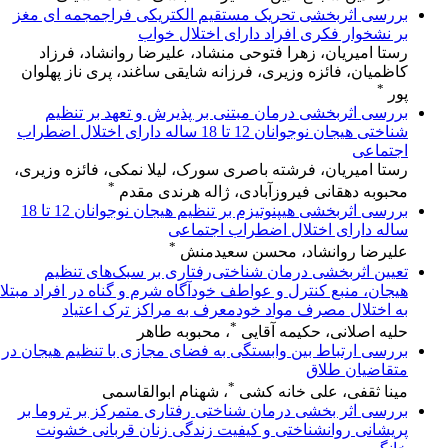
بررسی اثربخشی تحریک مستقیم الکتریکی فراجمجمه ای مغز
بر نشخوار فکری افراد دارای اختلال خواب
رستا امیریان، زهرا فتوحی منشاد، علیرضا روانشاد، فرزاد
کاظمیان، فائزه وزیری، فرزانه شایقی ساغند، پری ناز پهلوان
*
پور
بررسی اثربخشی درمان مبتنی بر پذیرش و تعهد بر تنظیم
شناختی هیجان نوجوانان 12 تا 18 ساله دارای اختلال اضطراب
اجتماعی
رستا امیریان، فرشته باصری سورک، لیلا نمکی، فائزه وزیری،
*
محبوبه دهقانی فیروزآبادی، ژاله هرندی مقدم
بررسی اثربخشی هیپنوتیزم بر تنظیم هیجان نوجوانان 12 تا 18
ساله دارای اختلال اضطراب اجتماعی
*
علیرضا روانشاد، محسن سعیدمنش
تعیین اثربخشی درمان شناختی‌رفتاری بر سبک‌های تنظیم
هیجان، منبع کنترل و عواطف خودآگاه شرم و گناه در افراد مبتلا
به اختلال مصرف مواد خودمعرف به مراکز ترک اعتیاد
*
حلیه اصلانی، حکیمه آقایی
، محبوبه طاهر
بررسی ارتباط بین وابستگی به فضای مجازی با تنظیم هیجان در
متقاضیان طلاق
*
مینا ثقفی، علی خانه کشی
، شهنام ابوالقاسمی
بررسی اثر بخشی درمان شناختی رفتاری متمرکز بر تروما بر
پریشانی روانشناختی و کیفیت زندگی زنان قربانی خشونت