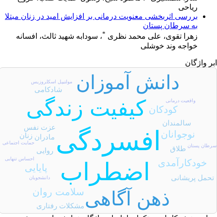
ریاحی
بررسی اثربخشی معنویت درمانی بر افزایش امید در زنان مبتلا
به سرطان پستان
*
زهرا تقوی، علی محمد نظری
، سودابه شهید ثالث، افسانه
خواجه وند خوشلی
بر واژگان
دانش آموزان
مولتیپل اسکلروزیس
شادکامی
کیفیت زندگی
واقعیت درمانی
کودکان
سالمندان
عزت نفس
افسردگی
نوجوانان
زنان
مادران
حمایت اجتماعی
رطان پستان
طلاق
روایی
احساس تنهایی
خودکارآمدی
اضطراب
پایایی
تحمل پریشانی
دانشجویان
سلامت روان
ذهن آگاهی
مشکلات رفتاری