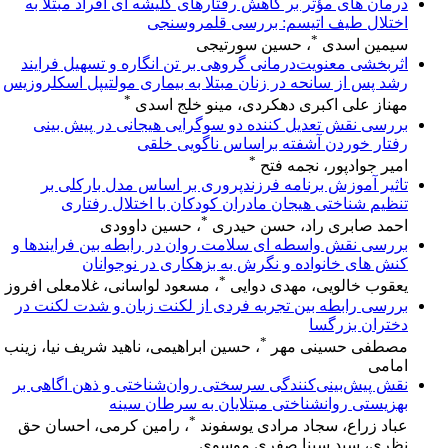
درمان های مؤثر بر کاهش رفتارهای کلیشه ای افراد مبتلا به
اختلال طیف اتیسم: بررسی قلمروسنجی
*
سیمین اسدی
، حسین سورتیجی
اثربخشی معنویت‌درمانی گروهی بر تن انگاره و تسهیل فرایند
رشد پس از سانحه در زنان مبتلا به بیماری مولتیپل اسکلروزیس
*
مهناز علی اکبری دهکردی، مینو خلج اسدی
بررسی نقش تعدیل کننده دو سوگرایی هیجانی در پیش بینی
رفتار خوردن آشفته براساس ناگویی خلقی
*
امیر جوادپور، نجمه فتح
تاثیر آموزش برنامه فرزندپروری بر اساس مدل بارکلی بر
تنظیم شناختی هیجان مادران کودکان با اختلال رفتاری
*
احمد صابری راد، حسن حیدری
، حسین داوودی
بررسی نقش واسطه ‌ای سلامت روان در رابطه بین فرایندها و
کنش های خانواده و نگرش به بزهکاری در نوجوانان
*
یعقوب خالویی، مهدی دوایی
، مسعود لواسانی، غلامعلی افروز
بررسی رابطه بین تجربه فردی از لکنت زبان و شدت لکنت در
دختران بزرگسا
*
مصطفی حسینی مهر
، حسین ابراهیمی، ناهید شریف نیا، زینب
امامی
نقش پیش‌بینی‌کنندگی سرسختی روان‌شناختی و ذهن اگاهی بر
بهزیستی روانشناختی مبتلایان به سرطان سینه
*
عباد زراع، سجاد مرادی یوسفوند
، رامین کرمی، احسان حق
نظری، سید سینا صفری موسوی