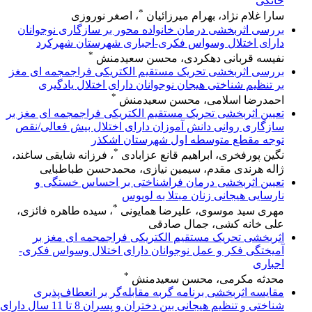
خانگی
*
سارا غلام نژاد، بهرام میرزائیان
، اصغر نوروزی
بررسی اثربخشی درمان خانواده محور بر سازگاری نوجوانان
دارای اختلال وسواس فکری-اجباری شهرستان شهرکرد
*
نفیسه قربانی دهکردی، محسن سعیدمنش
بررسی اثربخشی تحریک مستقیم الکتریکی فراجمجمه ای مغز
بر تنظیم شناختی هیجان نوجوانان دارای اختلال یادگیری
*
احمدرضا اسلامی، محسن سعیدمنش
تعیین اثربخشی تحریک مستقیم الکتریکی فراجمجمه ای مغز بر
سازگاری روانی دانش آموزان دارای اختلال بیش فعالی/نقص
توجه مقطع متوسطه اول شهرستان اشکذر
*
نگین پورفخری، ابراهیم قانع عزابادی
، فرزانه شایقی ساغند،
ژاله هرندی مقدم، سیمین نیازی، محمدحسن طباطبایی
تعیین اثربخشی درمان فراشناختی بر احساس خستگی و
نارسایی هیجانی زنان مبتلا به لوپوس
*
مهری سید موسوی، علیرضا همایونی
، سیده طاهره فائزی،
علی خانه کشی، جمال صادقی
اثربخشی تحریک مستقیم الکتریکی فراجمجمه ای مغز بر
آمیختگی فکر و عمل نوجوانان دارای اختلال وسواس فکری-
اجباری
*
محدثه مکرمی، محسن سعیدمنش
مقایسه اثربخشی برنامه گربه مقابله‌گر بر انعطاف‌پذیری
شناختی و تنظیم هیجانی بین دختران و پسران 8 تا 11 سال دارای