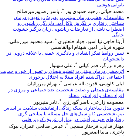
ناتوانی هوشی
*
محمد حیاتی، رحیم حمیدی پور
، یاسر رضاپورمیرصالح
مقایسه اثربخشی درمان مبتنی بر پذیرش و تعهد و درمان
شناختی-رفتاری بر نگرش ناکارآمد، دلزدگی زناشویی و
اضطراب ناشی از تعارضات زناشویی زنان درگیر خشونت
خانگی
*
آزیتا حاجی نیا اسبو، جواد خلعتبری
، سید محمود میرزمانی،
شهره قربانی امیر، شهنام ابوالقاسمی
تبیین روابط تفکر انتقادی و یادگیری عمقی با علاقه درونی در
دانشجویان
*
زهره برزگر، قمر کیانی
، علی شهنواز
اثربخشی درمان مبتنی بر تنظیم هیجان بر تصور از خود و حمایت
اجتماعی ادراک‌شده افراد مبتلا به اختلال پرخوری
*
لیلی کاوسی، قدرت اله عباسی
، بهرام میرزائیان
مقایسه‌ی همدلی و صفت شخصیت ضداجتماعی و مرزی در
افراد معتاد و افراد غیر معتاد
*
معصومه زارعی، ناصر گودرزی
، نادر منیرپور
تدوین مدل ساختاری سبک زندگی ارتقادهنده سلامت بر اساس
تیپ شخصیتی D و سبک‌های حل مسئله با میانجی گری
رفتارهای خود مراقبتی در بیماران عروق کرونر قلبی
*
مهناز فدایی، فرحناز مسچی
، عباس صالحی عمران، بیوک
تاجری، مانیا اصغرپور