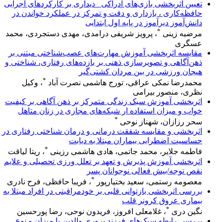
تعیین اثربخشی بازی‌های ادراکی _دیداری بر کارکرد‌های اجرایی
حافظه‌کاری ، بازداری و دقت و تمرکز در عملکرد خواندن در
دانش‌آموز دیرآموز در پایه اول ابتدایی
*
مرضیه زینی
، پرویز شریفی درامدی، مهدی دستجردی، محمد
عسگری
مقایسه اثربخشی آموزش مهارت‌های عصب‌شناختی مبتنی بر
ذهن‌آگاهی و تصویرسازی ذهنی بر بازده‌های رفتاری، شناختی و
هیجان ورزشی در بین مردان کشتی‌گیر
*
محمدرضا نمکی عراقی، تورج هاشمی نصرت آباد
، وکیل
نظری، منصور بیرامی
اثربخشی آموزش سبک زندگی متمرکز بر ذهن آگاهی بر کیفیت
خواب و میزان استفاده ار شبکه‌های مجازی در زنان متاهل
*
سحر رزازان، شهناز نوحی
اثربخشی و مقایسه شفقت درمانی و درمان شناختی رفتاری در
حساسیت اضطرابی بیماران مبتلا به دیابت
*
فاطمه جلایر، محمد جاتمی، هادی هاشمی رزینی
، ریتا لیاقت
اثربخشی آموزش پذیرش و تعهد بر تعلل ورزی تحصیلی و علایم
نقص توجه/بیش فعالی نوجوانان پسر
*
معصومه رستمی، سعید بختیارپور
، فریبا حافظی، فرح نادری
بررسی اثربخشی بازتوانی قلبی بر خودمراقبتی در افراد مبتلا به
بیماری عروق کرونر قلب
*
نگین دری
، غلامعلی افروز، فریدون نوحی، رضا پورحسین
بررسی رابطه سبک‌های فرزند پروری والدین با میزان و نوع