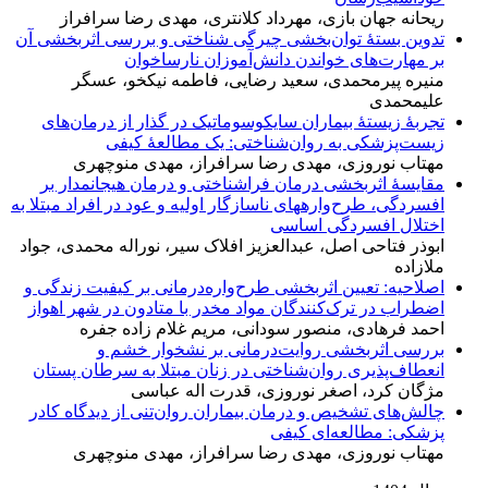
ریحانه جهان بازی، مهرداد کلانتری، مهدی رضا سرافراز
تدوین بستهٔ توان‌بخشی چیرگی شناختی و بررسی اثربخشی آن
بر مهارت‌های خواندن دانش‌آموزان نارساخوان
منیره پیرمحمدی، سعید رضایی، فاطمه نیکخو، عسگر
علیمحمدی
تجربهٔ زیستهٔ بیماران سایکوسوماتیک در گذار از درمان‌های
زیست‌پزشکی به روان‌شناختی: یک مطالعهٔ کیفی
مهتاب نوروزی، مهدی رضا سرافراز، مهدی منوچهری
مقایسهٔ اثربخشی درمان‎ فراشناختی و درمان هیجان‎مدار بر
افسردگی، طرح‌واره‎های ناسازگار اولیه و عود در افراد مبتلا به
اختلال افسردگی اساسی
ابوذر فتاحی اصل، عبدالعزیز افلاک سیر، نوراله محمدی، جواد
ملازاده
اصلاحیه: تعیین اثربخشی طرح‌واره‌درمانی بر کیفیت زندگی و
اضطراب در ترک‌کنندگان مواد مخدر با متادون در شهر اهواز
احمد فرهادی، منصور سودانی، مریم غلام زاده جفره
بررسی اثربخشی روایت‌درمانی بر نشخوار خشم و
انعطاف‌پذیری روان‌شناختی در زنان مبتلا به سرطان پستان
مژگان کرد، اصغر نوروزی، قدرت اله عباسی
چالش‌های تشخیص و درمان بیماران روان‌تنی از دیدگاه کادر
پزشکی: مطالعه‌ای کیفی
مهتاب نوروزی، مهدی رضا سرافراز، مهدی منوچهری