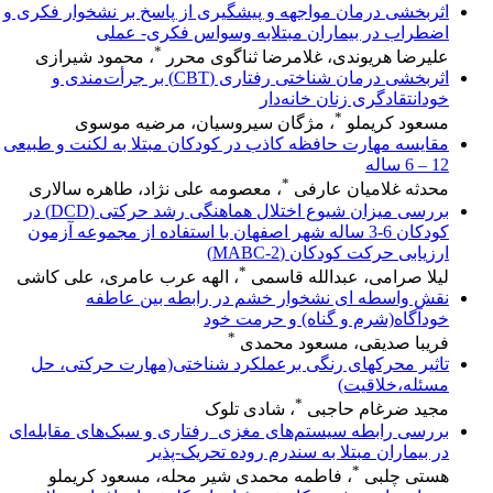
اثربخشی درمان مواجهه و پیشگیری از پاسخ بر نشخوار فکری و
اضطراب در بیماران مبتلابه وسواس فکری- عملی
*
علیرضا هریوندی، غلامرضا ثناگوی محرر
، محمود شیرازی
اثربخشی درمان شناختی رفتاری (CBT) بر جرأت‌مندی و
خودانتقادگری زنان خانه‌دار
*
مسعود کریملو
، مژگان سیروسیان، مرضیه موسوی
مقایسه مهارت حافظه کاذب در کودکان مبتلا به لکنت و طبیعی
12 – 6 ساله
*
محدثه غلامیان عارفی
، معصومه علی نژاد، طاهره سالاری
بررسی میزان شیوع اختلال هماهنگی رشد حرکتی (DCD) در
کودکان 6-3 ساله شهر اصفهان با استفاده از مجموعه آزمون
ارزیابی حرکت کودکان (MABC-2)
*
لیلا صرامی، عبدالله قاسمی
، الهه عرب عامری، علی کاشی
نقش واسطه ای نشخوار خشم در رابطه بین عاطفه
خودآگاه(شرم و گناه) و حرمت خود
*
فریبا صدیقی، مسعود محمدی
تاثیر محرکهای رنگی برعملکرد شناختی(مهارت حرکتی، حل
مسئله،خلاقیت)
*
مجید ضرغام حاجبی
، شادی تلوک
بررسی رابطه سیستم‌های مغزی_رفتاری و سبک‌های مقابله‌ای
در بیماران مبتلا به سندرم روده تحریک-پذیر
*
هستی چلبی
، فاطمه محمدی شیر محله، مسعود کریملو