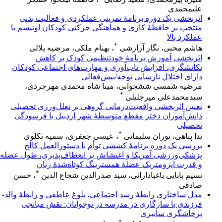
علیمحمدی
اثربخشی یک دوره برنامۀ تمرینی عملکردی و فعالیت بدنی
منتخب بر حافظۀ کاری و هماهنگی حرکتی کودکان اوتیسم با
عملکرد بالا
*
هاشم محبی، نگار آرازشی
، بهنام ملکی، مرضیه بلالی
اثربخشی آموزش برنامهٔ خودتنظیمی کودک بر کاهش
تکانشگری، افزایش تاب‌آوری و مهارت‌های اجتماعی کودکان
دارای اختلال نارسایی توجه/بیش‌فعالی
مرضیه شمسی ششجوانی، مینا شاه محمدی مهرجردی،
*
سیدمحمدعلی میرجلیلی
تعیین اثربخشی واقعیت‌درمانی گروهی بر تعلل‌ورزی تحصیلی
دانش‌آموزان دختر مقطع متوسطۀ شهر اردبیل با فرسودگی
تحصیلی
*
ندا پناهی، توران سلیمانی
، عیسی جعفری، سمیه تکلوی
بررسی یک دوره برنامهٔ کششی توأم با دستورالعمل کالج
پزشکی‌ورزشی آمریکا و اغتشاش بر انعطاف‌پذیری، طول عضله
و قدرت ایزومتریک عضلهٔ همسترینگ کوتاه‌شدهٔ زنان
*
نسیم بابایی باغبادارانی، سید صدرالدین شجاع الدین
، حسن
صادقی
مدل ساختاری رابطهٔ رشد اجتماعی، بلوغ عاطفی و رابطهٔ والد-
فرزندی با سازگاری در مدرسه در نوجوانان: نقش میانجی
پرخاشگری سایبری
*