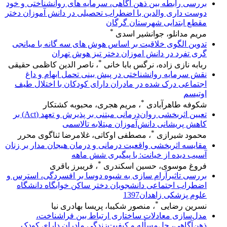
بررسی رابطه بین ذهن آگاهی، سرمایه های روانشناختی و خود
دوست داری والدین با اضطراب تحصیلی در دانش آموزان دختر
مقطع ابتدایی شهرستان گرگان
*
مریم مدانلو، جوانشیر اسدی
تدوین الگوی خلاقیت بر اساس هوش های سه گانه با میانجی
گری تفرد در دانش اموزان دختر تیز هوش تهران
*
ربابه نازی زاده، نرگس بابا خانی
، ناصر الدین کاظمی حقیقی
نقش سرمایه روانشناختی در پیش بینی تحمل ابهام و داغ
اجتماعی درک شده در مادران دارای کودکان با اختلال طیف
اوتیسم
*
شکوفه طاهرآبادی
، مریم هجری، محبوبه کشتکار
تعیین اثربخشی روان‌درمانی مبتنی بر پذیرش و تعهد (‌Act‌) بر
کاهش پریشانی ‌دانش‌آموزان مبتلابه تالاسمی
*
محمود شیرازی
، مصطفی اوکاتی، غلامرضا ثناگوی محرر
مقایسه اثربخشی واقعیت درمانی و درمان هیجان مدار بر زنان
آسیب دیده از خیانت: با پیگیری شش ماهه
*
فروغ موسوی، حسین اسکندری
، فریبرز باقری
بررسی تاثیرآرام سازی به شیوه دوسا بر افسردگی، استرس و
اضطراب اجتماعی دانشجویان دختر ساکن خوابگاه دانشگاه
علوم پزشکی زاهدان1397
*
نسرین رضایی
، منصور شکیبا، پریسا بهادری نیا
مدل‌سازی معادلات ساختاری ارتباط بین فراشناخت،
ذهن‌آگاهی، حل‌مسأله و کیفیت‌زندگی مادران دارای کودک