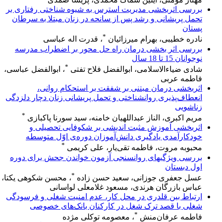
بررسی اثربخشی مدیریت استرس به شیوه شناختی رفتاری بر
تحمل پریشانی و رشد پس از سانحه در زنان مبتلا به سرطان
پستان
*
نادره خطیبی، بهرام میرزائیان
، قدرت اله عباسی
بررسی اثر بخشی درمان راه حل محور بر اضطراب مدرسه
نوجوانان 15 تا 18 سال
*
شادی ضیاءالاسلامی، ابوالفضل فلاح تفتی
، ابوالفضل عباسی،
فاطمه عربی
اثربخشی درمان مبتنی بر شفقت بر استحکام روانی،
انعطاف‌پذیری روانشناختی و تحمل پریشانی زنان دچار دلزدگی
زناشویی
*
مریم اکبری، الناز عبداللهیان خامنه، سید سورنا پاکبازی
اثربخشی آموزش مثبت اندیشی بر شکوفایی تحصیلی و
خودکارآمدی یادگیری دانش‌آموزان دوره‌ی اوّل متوسطه
*
محبوبه مروت، فاطمه تقی‌یار، علی کریمی
بررسی ویژگیهای روانسنجی آزمون خواندن جحش برای دوره
اول دبستان
*
عسل جعفری جوزانی، سعید حسن زاده
، محسن شکوهی یکتا،
عباس بازرگان هرندی، مسعود غلامعلی لواسانی
ارتباط بین قلدری در محل کار، عدم امنیت شغلی و فرسودگی
شغلی با قصد ترک شغل در کارکنان بانک‌های خصوصی
*
فاطمه عرفان‌منش
، معصومه توکلی مژده