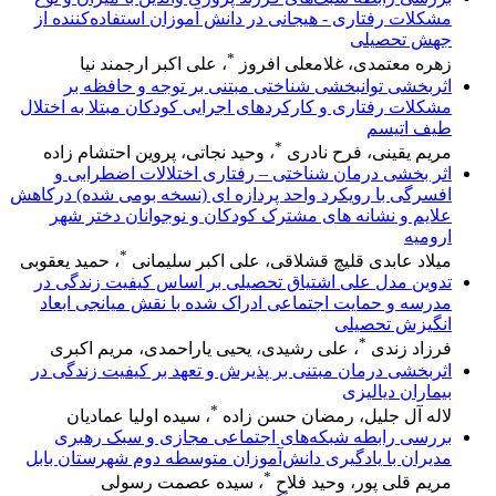
مشکلات رفتاری - هیجانی در دانش آموزان استفاده‌کننده از
جهش تحصیلی
*
زهره معتمدی، غلامعلی افروز
، علی اکبر ارجمند نیا
اثربخشی توانبخشی شناختی مبتنی بر توجه و حافظه بر
مشکلات رفتاری و کارکردهای اجرایی کودکان مبتلا به اختلال
طیف اتیسم
*
مریم یقینی، فرح نادری
، وحید نجاتی، پروین احتشام زاده
اثر بخشی درمان شناختی – رفتاری اختلالات اضطرابی و
افسرگی با رویکرد واحد پردازه ای (نسخه بومی شده) درکاهش
علایم و نشانه های مشترک کودکان و نوجوانان دختر شهر
ارومیه
*
میلاد عابدی قلیچ قشلاقی، علی اکبر سلیمانی
، حمید یعقوبی
تدوین مدل علی اشتیاق تحصیلی بر اساس کیفیت زندگی در
مدرسه و حمایت اجتماعی ادراک شده با نقش میانجی ابعاد
انگیزش تحصیلی
*
فرزاد زندی
، علی رشیدی، یحیی یاراحمدی، مریم اکبری
اثربخشی درمان مبتنی بر پذیرش و تعهد بر کیفیت زندگی در
بیماران دیالیزی
*
لاله آل جلیل، رمضان حسن زاده
، سیده اولیا عمادیان
بررسی رابطه شبکه‌های اجتماعی مجازی و سبک رهبری
مدیران با یادگیری دانش‌آموزان متوسطه دوم شهرستان بابل
*
مریم قلی پور، وحید فلاح
، سیده عصمت رسولی