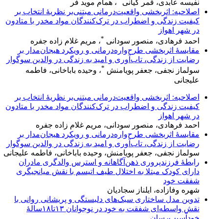
نفیسه عابدی، قمر کیانی
، همام موید فر
اصلاحیه: اثربخشی واقعیت‌درمانی مبتنی‌بر نظریهٔ انتخاب بر
کیفیت زندگی و اضطراب در ترک‌‌کنندگان مواد مخدر با متادون
در شهر اهواز
*
احمد فرهادی، منصور سودانی
، مریم غلام زاده جفره
مقایسهٔ اثربخشی طرح‌واره‌درمانی و رویکرد هیجان‌مدار بر
رضایت از زندگی، تاب‌آوری و امید به زندگی در والدین سوگوار
*
سولماز نجفی، جعفر پویامنش
، وحیده باباخانی، فاطمه
علیجانی
اصلاحیه: اثربخشی واقعیت‌درمانی مبتنی‌بر نظریهٔ انتخاب بر
کیفیت زندگی و اضطراب در ترک‌‌کنندگان مواد مخدر با متادون
در شهر اهواز
احمد فرهادی، منصور سودانی، مریم غلام زاده جفره
مقایسهٔ اثربخشی طرح‌واره‌درمانی و رویکرد هیجان‌مدار بر
رضایت از زندگی، تاب‌آوری و امید به زندگی در والدین سوگوار
سولماز نجفی، جعفر پویامنش، وحیده باباخانی، فاطمه علیجانی
رابطهٔ فرزندپروری ذهن‌آگاهانه و استرس والدگری مادران
دارای کودک مبتلا به اختلال طیف اتیسم با نقش میانجیگری
شفقت خود
شهره وفازاده، ایلناز سجادیان
تدوین مدل ساختاری سبک‌‌های دلبستگی و پریشانی روانی با
نقش واسطه‌‌ای شفقت به خود در نوجوانان ۱۳تا۱۸سالهٔ
خودآسیب‌‌رسان