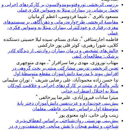
بررسی اثربخشی نوروفتوبیومدولاسیون بر کارکردهای اجرایی و
تحمل پریشانی در بیماران مبتلا به وسواس فکری‌عملی
*
مسعود باقری
، شیما فردوسی، اعظم کرمانیان
مقایسهٔ اثربخشی طرح‌واره‌درمانی و ذهن‌آگاهی بر سیستم‌های
مغزی-رفتاری و خودکنترلی بیماران مبتلا به وسواس فکری-
عملی
*
فاطمه اجارستاقی
، شادی بستام، سیده لیلا حسینی دستکنده
کلایی، شورا رهبری، کوثر قلی پور خارکشی
چالش‌های تشخیص و درمان بیماران روان‌تنی از دیدگاه کادر
پزشکی: مطالعه‌ای کیفی
*
مهتاب نوروزی، مهدی رضا سرافراز
، مهدی منوچهری
تعیین اثربخشی تدریس مشارکتی مبتنی‌بر بحث گروهی در
افزایش پیوند با مدرسۀ دانش‌آموزان مقطع متوسطۀ اول
*
ندا حسن زاده محمودآباد، علی رضایی شریف
، توران سلیمانی
تأثیر والدگری مثبت بر کارکردهای اجرایی و خلاقیت کودکان
مبتلا به اختلال اضطراب جدایی
*
میترا سادات فیروزآبادی، علیرضا پیرخائفی
پیش‌بینی خودپنداره و عزت‌نفس دانش‌آموزان دختر پایۀ
متوسطۀ اول براساس حمایت عاطفی معلمان
*
زینب ولی خانی، داود معنوی پور
پیش‌بینی بهزیستی روان‌شناختی براساس انعطاف‌پذیری
شناختی و تنظیم هیجان با نقش میانجی خودشفقت‌ورزی در