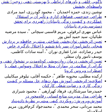
ناگویی خُلقی و باورهای ارتباطی با بهزیستی ذهنی زوجین؛ نقش
واسطه‌ای بخشش
*
نوشین زندی، حمزه احمدیان
، محمود گودرزی، امید مرادی
طراحی چندحسی فضاهای اداری و تأثیر آن بر استقلال
عملکردی و کیفیت زندگی نابینایان: راهبردی برای تحقق
دسترسی‌پذیری نابینایان
*
عباس مهری ابرقوئی، مریم قاسمی سیچانی
، سیده مرضیه
طبائیان، سید حمید آتش پور
تعیین اثربخشی توان‌بخشی شناختی مبتنی‌بر حافظه بر پردازش
هیجانی دانش‌آموزان پسر پایۀ ششم با اختلال یادگیری خاص
*
حیدر رضازاده، عذرا غفاری نوران
، آمنه سادات کاظمی،
یوسف نامور وان سفلی
تعیین اثربخشی درمان روان‌پویشی کوتاه‌مدت بر نشخوار ذهنی و
نگرانی از سلامتی در بیماران مبتلا به اختلال وسواس عملی با
اضطراب ویروس کرونا
*
ارکیده مطلبی، محبوبه طاهر
، حکیمه آقایی، نیلوفر میکاییلی
اصلاحیه: اثربخشی آموزش مهارت‌های حل مسئله بر کیفیت
زندگی کاری و رضایت شغلی کارکنان
*
حمیدرضا میرشکاری، فرهاد کهرازهی
، محمود شیرازی
طراحی مدل مدیریت منابع انسانی رفاه‌محور در
آموزش‌وپرورش: رویکردی کیفی مبتنی‌بر نظریهٔ داده‌بنیاد
*
محمد مردانی، سحر محمدی
، محمدجواد کرم‌افروز، مریم
اسلام‌پناه