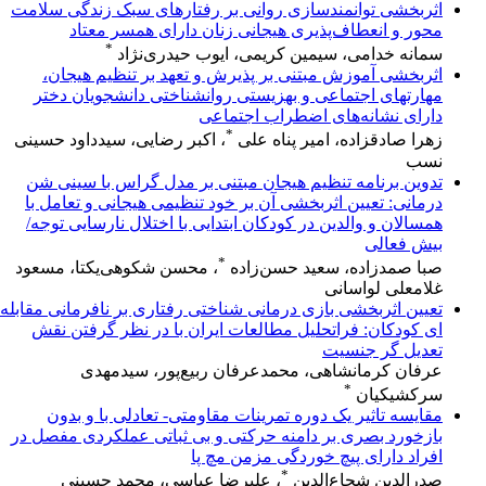
اثربخشی توانمندسازی روانی بر رفتارهای سبک زندگی سلامت
محور و انعطاف‌پذیری هیجانی زنان دارای همسر معتاد
*
سمانه خدامی، سیمین کریمی، ایوب حیدری‌نژاد
اثربخشی آموزش مبتنی بر پذیرش و تعهد بر تنظیم هیجان،
مهارتهای اجتماعی و بهزیستی روانشناختی دانشجویان دختر
دارای نشانه‌های اضطراب اجتماعی
*
زهرا صادقزاده، امیر پناه علی
، اکبر رضایی، سیدداود حسینی
نسب
تدوین برنامه تنظیم هیجان مبتنی بر مدل گراس با سینی شن
درمانی: تعیین اثربخشی آن بر خود تنظیمی هیجانی و تعامل با
همسالان و والدین در کودکان ابتدایی با اختلال نارسایی توجه/
بیش فعالی
*
صبا صمدزاده، سعید حسن‌زاده
، محسن شکوهی‌یکتا، مسعود
غلامعلی لواسانی
تعیین اثربخشی بازی درمانی شناختی رفتاری بر نافرمانی مقابله
ای کودکان: فراتحلیل مطالعات ایران با در نظر گرفتن نقش
تعدیل گر جنسیت
عرفان کرمانشاهی، محمدعرفان ربیع‌پور، سیدمهدی
*
سرکشیکیان
مقایسه تاثیر یک دوره تمرینات مقاومتی- تعادلی با و بدون
بازخورد بصری بر دامنه حرکتی و بی ثباتی عملکردی مفصل در
افراد دارای پیچ خوردگی مزمن مچ پا
*
صدرالدین شجاع‌الدین
، علیرضا عباسی، محمد حسینی