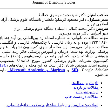
Journal of Disability Studies
احب امتیاز
: دکتر سیدمحمد موسوی خطاط
دیر مسئول
: دکتر مسعود کریملو؛ دانشیار دانشگاه علوم پزشکی آزاد
سلامی تهران
ردبیر
: دکتر محمد کمالی؛ استاد دانشگاه علوم پزشکی ایران
بیر اجرایی
: دکتر مریم موسوی
جله مطالعات ناتوانی به شماره استاندارد بین‌‌المللی پی آیند (شاپا)
۲۸۴۰-۲۳۲۲ بوده و به زبان فارسی با چکیده‌های فارسی و انگلیسی
قالات به چاپ می‌رسد. این مجله از سوی کمیسیون نشریات علوم
زشکی وزارت بهداشت، درمان و آموزش پزشکی حائز رتبه علمی–
پژوهشی شناخته شده، که این رتبه در یک‌صدونهمین (۱۰۹) جلسه
کمیسیون نشریات علوم پزشکی کشور مورخ ۹۱/۸/۱۸ به‌تصویب
سیده است. همچنین شایان ذکر است که این مجله در نمایه‌های
،
ISC
، Google Schola
SID
و
Magiran و
Microsoft Academic
نمایه
ی‌شود.
تازه ‌ترين مقاله‌ها
مقالات پر بازدید
آرشیو نشریات
مقالات در دست چاپ
اصلاحیه: مدل‌سازی روابط ساختاری سلامت خانوادهٔ اصلی،