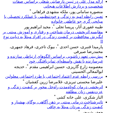
ارائه مدل علی در تبیین نارضایتی شغلی براساس صفات
شخصیت و پردازش اطلاعات هیجانی
*
منصوره سامانی پور، ملکه مشهدی فراهانی
تعیین رابطه امید به زندگی و خودتنظیمی با عملکرد تحصیلی با
میانجی گری جو عاطفی خانواده
*
طیبه غفوری آثار، پریسا تجلی
، مجید ابراهیم پور
مقایسه اثربخشی درمان شناختی و رفتاری و آموزش مبتنی بر
انگیزش محافظت بر کیفیت زندگی در افراد مبتلا به دیابت نوع
II
*
پارمیدا قنبری، حسن احدی
، بیوک تاجری، فرهاد جمهری،
محمدرضا صیرفی
پیش‌بینی تعهد زناشویی براساس الگوهای ارتباطی سازنده و
غیرسازنده با نقش واسطه‌ای تمایزیافتگی خود
*
معصومه زارع گاریزی، حسین ابراهیمی مقدم
، خدیجه
ابوالمعالی الحسینی
بررسی رابطه عدم اعتماد اجتماعی با طرد اجتماعی معلولین
*
علیرضا محسنی تبریزی، غلامرضا زرین کفشیان
اثربخشی درمان کوتاه‌مدت راه‌حل محور بر کیفیت زندگی و
عزت‌نفس زنان مطلقه
*
الناز شکری، علی خانه کشی
تاثیرشناخت درمانی مبتنی بر ذهن آگاهی، یوگای بهشیار و
کیفیت زندگی مردان مبتلا به چاقی
*
جعفر شویچی