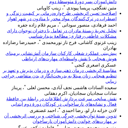
دانش‌آموزان پسر دورۀ متوسطۀ دوم
*
متین تفنگچی، پریسا پیوندی
، زینب کاویانی
اصلاحیه: تعیین اثربخشی طرح‌واره‌درمانی بر کیفیت زندگی و
اضطراب در ترک‌کنندگان مواد مخدر با متادون در شهر اهواز
*
احمد فرهادی، منصور سودانی
، مریم غلام زاده جفره
تحلیل تجربۀ زیستۀ مادران در تعامل با دختران نوجوان دارای
مشکلات عاطفی-رفتاری: مطالعۀ پدیدارشناسی
*
زینب غزنوی کاشانی، فرح ناز نورمحمدی
، حمیدرضا رضازاده
بهادران
پیش‌بینی‌ عملکرد‌ شغلی کارکنان‌ سازمان آتش‌نشانی برمبنای‌
هوش هیجانی با نقش واسطه‌ای مهارت‌های ارتباطی
*
عسکری اصغری گنجی
مقایسهٔ‌ اثربخشی درمان ذهنی‌سازی و درمان پذیرش و تعهد بر
تنظیم هیجانی زنان مبتلا به بدریخت‌انگاری بدن متقاضی جراحی
زیبایی
*
سعیده السادات هاشمی نجف آبادی، محسن لعلی
، پریناز
سادات سجادیان سجادیان، اکرم دهقانی
نقش میانجی سرعت پردازش اطلاعات در رابطۀ بین حافظۀ
فعال و نشانه‌های نارساخوانی در کودکان دورۀ دوم ابتدایی
*
لادن خزانه دار لو، رضا احمدی
، احمد غضنفری
تدوین بستهٔ توان‌بخشی چیرگی شناختی و بررسی اثربخشی آن
بر مهارت‌های خواندن دانش‌آموزان نارساخوان
*
منیره پیرمحمدی، سعید رضایی
، فاطمه نیکخو، عسگر