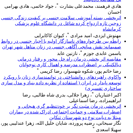
*
هادی فرهمند، محمدعلی بشارت
، جواد حاتمی، هادی بهرامی
احسان
اثربخشی بسته آموزشی سلامت جنسی بر کیفیت زندگی جنسی
زوجین تازه ازدواج کرده شاغل در دانشگاه علوم پزشکی
کرمانشاه
*
مهنوش ایزدی، امید مرادی
، کیوان کاکابرایی
رابطه بین طرحواره‌های ناسازگار اولیه با اجبار جنسی در روابط
صمیمانه: نقش میانجی آگاهی جنسی در زنان متاهل شهر تهران
*
یاسمن عابدی جوزم
، نازنین عابد
مقایسه اثر بخشی درمان راه حل محور و رفتار درمانی
دیالکتیکی بر اضطراب مدرسه و اهمال کاری نوجوانان
*
رضا حاتم پور، شکوه شهسوار، رضا کریمی
واکاوی راهبردهای روانشناختی در توانمندسازی زنان با رویکرد
توسعه پایدار در ایران ( استفاده از نظریه داده بنیاد و مدل‌ سازی
ساختاری تفسیری)
*
اکبر اعتباریان
، زهرا جلالی، بدری شاه طالبی، رضا
ابراهیمزاده، رضا اسماعیلی
اثربخشی درمان مثبت نگر بر خودتنظیم گری هیجانی و
اضطراب سلامتی و حمایت اجتماعی ادراک شده در بیماران
مبتلا به دیابت نوع دو شهرستان تنکابن
نگار سبحانی، رضیه پرورده، شایان خلیل الله، زهرا عندلیبی پور،
*
سهیلا اسعدی