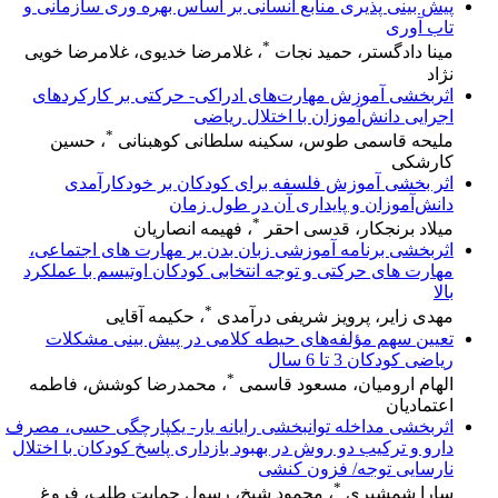
پیش بینی پذیری منابع انسانی بر اساس بهره وری سازمانی و
تاب آوری
*
مینا دادگستر، حمید نجات
، غلامرضا خدیوی، غلامرضا خویی
نژاد
اثربخشی آموزش مهارت‌های ادراکی- حرکتی بر کارکردهای
اجرایی دانش‌آموزان با اختلال ریاضی
*
ملیحه قاسمی طوس، سکینه سلطانی کوهبنانی
، حسین
کارشکی
اثر بخشی آموزش فلسفه برای کودکان بر خودکارآمدی
دانش‌آموزان و پایداری آن در طول زمان
*
میلاد برنجکار، قدسی احقر
، فهیمه انصاریان
اثربخشی برنامه آموزشی زبان بدن بر مهارت های اجتماعی،
مهارت های حرکتی و توجه انتخابی کودکان اوتیسم با عملکرد
بالا
*
مهدی زایر، پرویز شریفی درآمدی
، حکیمه آقایی
تعیین سهم مؤلفه‌های حیطه کلامی در پیش بینی مشکلات
ریاضی کودکان 3 تا 6 سال
*
الهام ارومیان، مسعود قاسمی
، محمدرضا کوشش، فاطمه
اعتمادیان
اثربخشی مداخله توانبخشی رایانه یار- یکپارچگی حسی، مصرف
دارو و ترکیب دو روش در بهبود بازداری پاسخ کودکان با اختلال
نارسایی توجه/ فزون کنشی
*
سارا شمشیری
، محمود شیخ، رسول حمایت طلب، فروغ