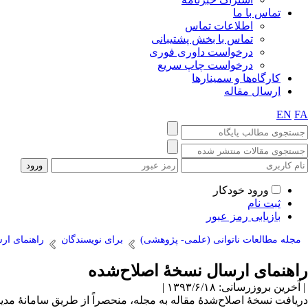
تماس با ما
اطلاعات تماس
تماس با بخش پشتیبانی
درخواست داوری فوری
درخواست چاپ سریع
کارگاه‌ها و سمینارها
ارسال مقاله
EN
FA
ورود خودکار
ثبت نام
بازیابی رمز عبور
مجله مطالعات ناتوانی (علمی- پژوهشی)
برای نویسندگان
راهنمای ار
راهنمای ارسال نسخهٔ اصلاح‌شده
| آخرین بروزرسانی: ۱۳۹۳/۶/۱۸ |
دریافت نسخهٔ اصلاح‌شدهٔ مقاله به مجله، منحصراً از طریق سامانهٔ مدی