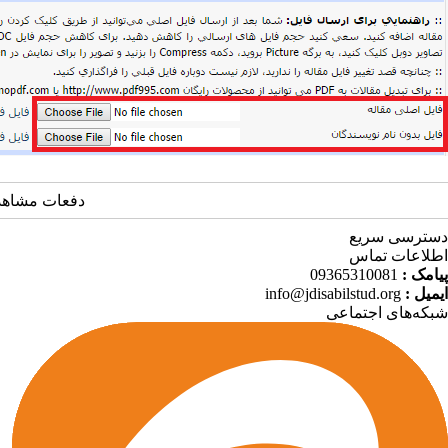
دفعات مشاهده: 21281 
دسترسی سریع
اطلاعات تماس
پیامک :
09365310081
ایمیل :
info@jdisabilstud.org
شبکه‌های اجتماعی