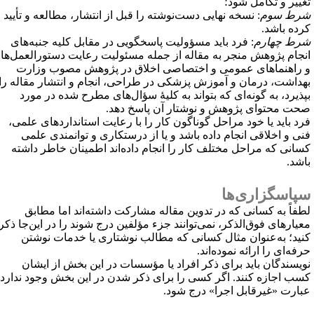
غییر و تکامل شود؛
رط سوم
: نسخه نهایی دست‌نوشته را قبل از انتشار، مطالعه و تأیید
رده باشد.
رط چهارم
: فرد باید مسؤولیت پاسخگویی در مقابل کلیه جنبه‌های
نجام پژوهش منجر به مقاله از جمله مسئولیت رعایت دستورالعمل‌ها
 راهنماهای عمومی و اختصاصی اخلاق در پژوهش مصوب وزارت
هداشت، درمان و آموزش پزشکی در طراحی، انجام و انتشار مقاله را
پذیرد، به گونه‌ای که بتواند به کلیهٔ سؤال‌های مطرح شده در مورد
حت محتوای پژوهش و نوشتار آن پاسخ دهد.
رد باید یا خود مراحل گوناگون کار را با رعایت استانداردهای علمی،
نی و اخلاقی انجام داده باشد و یا از درستکاری و توانمندی علمی
سانی که مراحل مختلف کار را انجام داده‌اند اطمینان خاطر داشته
اشد.
پاسگزاری‌ها
طفاً به کسانی که در تدوین مقاله مشارکت داشته‌اند اما مطابق
عیارهای فوق‌الذکر، نمی‌توانند جزء مؤلفین درج شوند را در این‌جا ذکر
نید؛ به‌عنوان مثال کسانی که مطالب نوشتاری یا خدمات نوشتن
رفه‌ای را ارائه نموده‌اند.
ویسندگان باید برای ذکر افراد یا مؤسسات در این بخش از ایشان
سب اجازه کنند. اگر کسی را برای ذکر شدن در این بخش وجود ندارد،
بارت «غیرقابل اجرا» درج شود.