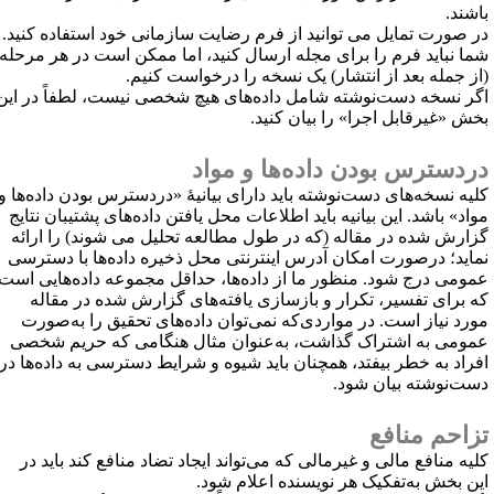
اشند.
ر صورت تمایل می توانید از فرم رضایت سازمانی خود استفاده کنید.
ما نباید فرم را برای مجله ارسال کنید، اما ممکن است در هر مرحله
از جمله بعد از انتشار) یک نسخه را درخواست کنیم.
گر نسخه دست‌نوشته شامل داده‌های هیچ شخصی نیست، لطفاً در این
خش «غیرقابل اجرا» را بیان کنید.
ردسترس بودن داده‌ها و مواد
لیه نسخه‌های دست‌نوشته باید دارای بیانیهٔ «دردسترس بودن داده‌ها و
واد» باشد. این بیانیه باید اطلاعات محل یافتن داده‌های پشتیبان نتایج
زارش شده در مقاله (که در طول مطالعه تحلیل می شوند) را ارائه
ماید؛ درصورت امکان آدرس اینترنتی محل ذخیره داده‌ها با دسترسی
مومی درج شود. منظور ما از داده‌ها، حداقل مجموعه داده‌هایی است
ه برای تفسیر، تکرار و بازسازی یافته‌های گزارش شده در مقاله
ورد نیاز است. در مواردی‌که نمی‌توان داده‌های تحقیق را به‌صورت
مومی به اشتراک گذاشت، به‌عنوان مثال هنگامی که حریم شخصی
فراد به خطر بیفتد، همچنان باید شیوه و شرایط دسترسی به داده‌ها در
ست‌نوشته بیان شود.
زاحم منافع
لیه منافع مالی و غیرمالی که می‌تواند ایجاد تضاد منافع کند باید در
ین بخش به‌تفکیک هر نویسنده اعلام شود.