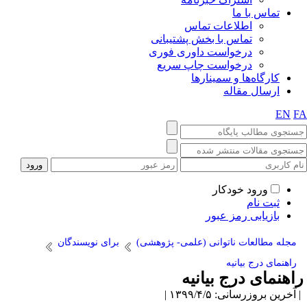
تماس با ما
اطلاعات تماس
تماس با بخش پشتیبانی
درخواست داوری فوری
درخواست چاپ سریع
کارگاه‌ها و سمینارها
ارسال مقاله
EN
F
ورود خودکار
ثبت نام
بازیابی رمز عبور
مجله مطالعات ناتوانی (علمی- پژوهشی)
برای نویسندگان
راهنمای درج بیانیه
اهنمای درج بیانیه
آخرین بروزرسانی: ۱۳۹۹/۴/۵ |