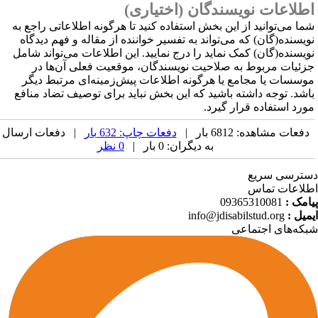
طلاعات نویسندگان (اختیاری)
ما می‌توانید از این بخش استفاده کنید تا هرگونه اطلاعاتی راجع به
ویسنده(گان) که می‌تواند به تفسیر خواننده از مقاله و فهم دیدگاه
ویسنده(گان) کمک نماید را درج نمایید. این اطلاعات می‌تواند شامل
زئیات مربوط به صلاحیت نویسندگان، موقعیت فعلی آن‌ها در
وسسات یا مجامع یا هرگونه اطلاعات پیش‌زمینه‌ای مرتبط دیگر
اشد. توجه داشته باشید که این بخش نباید برای توصیف تضاد منافع
ورد استفاده قرار گیرد
.
دفعات مشاهده: 6812 بار |
دفعات چاپ: 632 بار
| دفعات ارسال
به دیگران: 0 بار |
0 نظر
ترسی سریع
لاعات تماس
امک :
09365310081
میل :
info@jdisabilstud.org
که‌های اجتماعی