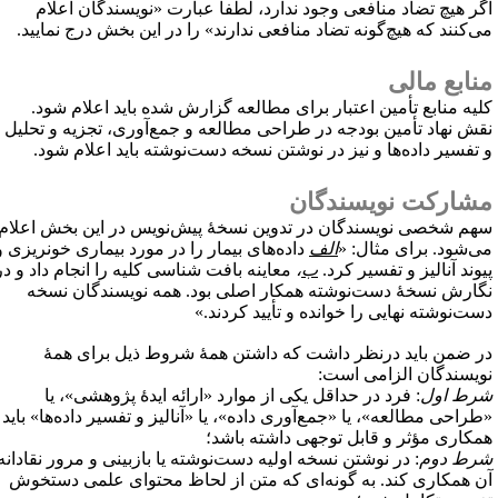
گر هیچ تضاد منافعی وجود ندارد، لطفاً عبارت «نویسندگان اعلام
ی‌کنند که هیچ‌گونه تضاد منافعی ندارند» را در این بخش درج نمایید.
نابع مالی
لیه منابع تأمین اعتبار برای مطالعه گزارش شده باید اعلام شود.
قش نهاد تأمین بودجه در طراحی مطالعه و جمع‌آوری، تجزیه و تحلیل
 تفسیر داده‌ها و نیز در نوشتن نسخه دست‌نوشته باید اعلام شود.
شارکت نویسندگان
هم شخصی نویسندگان در تدوین نسخهٔ پیش‌نویس در این بخش اعلام
ی‌شود. برای مثال: «
الف
داده‌های بیمار را در مورد بیماری خونریزی و
یوند آنالیز و تفسیر کرد.
ب
،
معاینه بافت شناسی کلیه را انجام داد و در
گارش نسخهٔ دست‌نوشته همکار اصلی بود. همه نویسندگان نسخه
ست‌نوشته نهایی را خوانده و تأیید کردند.»
ر ضمن باید درنظر داشت که داشتن همهٔ شروط ذیل برای همهٔ
ویسندگان الزامی است:
رط اول
: فرد در حداقل یکی از موارد «ارائه ایدهٔ پژوهشی»، یا
طراحی مطالعه»، یا «جمع‌آوری داده»، یا «آنالیز و تفسیر داده‌ها» باید
مکاری مؤثر و قابل توجهی داشته باشد؛
رط دوم
: در نوشتن نسخه اولیه دست‌نوشته یا بازبینی و مرور نقادانه
ن همکاری کند. به گونه‌ای که متن از لحاظ محتوای علمی دستخوش