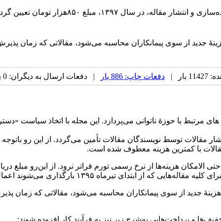
ه‌سازی
و
انتشار
مقاله،
در
سال
۱۳۹۷،
مبلغ
۸۵۰هزار
تومان
تعیین
گردی
ینهٔ
جدید
از
سوی
پیمانکاران
محاسبه
می‌شود،
مقالاتی
که
زمان
پذیرش
 بار |
دفعات چاپ: 886 بار
| دفعات ارسال به دیگران: 0 بار |
 های مرتبط با حوزهٔ ناتوانی می‌پردازد. این مجله با اتخاذ سیاست «دست
ار مقالات توسط نویسندگان مقالات تأمین می‌گردد. از این رو باتوجه 
مقالات با کمترین هزینه معطوف شده است.
لامکان هزینه‌ها از نرخ رسمی تورم فراتر نرود. از این‌رو مبلغ دریافت
ا هزینهٔ جدید از سوی پیمانکاران محاسبه می‌شود، مقالاتی که زمان پذ
ف‌ها و پرداخت‌هایی به‌شرح زیر نیز به فرآیند کار افزوده شوند: