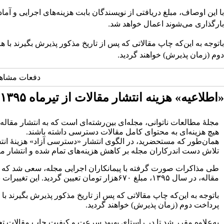
با این اوصاف،
مبلغ
دریافتی
از
نویسندگان
بابت
هزینه‌های
اجرایی
و
آماد
.
بارگذاری
می‌شوند
اعمال
خواهد
شد
باتوجه
به
این‌که
چاپ
مقالاتی
که
پس
از
تاریخ
مذکور
پذیرش
بگیرند
با
هز
.
دوم
(زمان
پذیرش)
خواهند
گردید
دفعات مشاهده: 11427
«اطلاعیه» هزینه انتشار مقالات از تیرماه ۱۳۹۵
مجلهٔ مطالعات ناتوانی، مجله‌ای بین‌رشته‌ای است که به انتشار مقاله
هیچ‌ هزینه‌ای به محتوای کامل مقالات دسترسی داشته باشند.
همان‌طور که مستحضرید، در الگوی انتشار «دسترسی آزاد» هزینهٔ انتش
تلاش دست اندرکاران مجله بر کاهش هزینه‌های تمام ‌شده و انتشار 
طی مذاکرات صورت گرفته با پیمانکاران اجرایی مجله، سعی شد که حتی ا
مقاله، در سال ۱۳۹۵، مبلغ ۶۷۰هزار تومان تعیین گردید. این تغییرات برای کلیه مقاله‌هایی که از ابتدای تیرماه ۱۳۹۵ بارگذاری می‌شوند اعمال خواهد شد.
باتوجه به این‌که چاپ مقالاتی که پس از تاریخ مذکور پذیرش بگیرند ب
پرداخت دوم (زمان پذیرش) خواهند گردید.
به‌علاوه مقرر شد تا در راستای بهبود سرعت و کیفیت چاپ مقالات تخفی