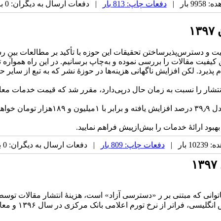
 بار |
دفعات چاپ: 813 بار
| دفعات ارسال به دیگران: 0 بار |
۱
یت و دسترس‌پذیرساختن تحقیقات این حوزه با تأکید بر مطالعات بینِ رش
ین کیفیت مقالات را بررسی نموده و به‌چاپ برسانیم. در این راه همواره
پذیرد. لکن افزایش ناگهانی هزینه‌ها در حوزهٔ نشر که به تبع از سایر ح
هبود ارائهٔ خدمات را بیش‌ازپیش فراهم نمایید.
 بار |
دفعات چاپ: 809 بار
| دفعات ارسال به دیگران: 0 بار |
«
» است،
وانی که مبتنی بر ر
دسترسی
آزاد
هزینهٔ
انتشار
مقالات
توسط