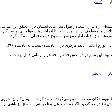
0 نظر
ته‌ای راه‌اندازی شد. در طول سال‌های انتشار، برای تحقق این اهداف،
 تلاش ما معطوف بر این بوده است تا افزایش هزینه‌ها برای نویسندگان
وزه‌ها اتفاق افتاد، ادارهٔ مجله با سطوح قیمت فعلی ناممکن کرده
از این رو و عنایت به تأخیر زمان پذیرش تا چاپ که افزایش هزینه‌های انتشار را نسبت به زمان حال درپی‌دارد، مقرر شد که قیمت خدمات معادل تورم اعلامی بانک مرکزی برای آبان‌ماه (نسبت به آبان‌ماه ۹۶)،
بنابراین، از ابتدای دی‌ماه ۱۳۹۷ قیمت پایهٔ بررسی و انتشار مقالات معادل ۳۹٫۹ درصد افزایش یافته و برابر با ۱میلیون و ۱۸۹هزار تومان خواهد بود؛ این مبلغ در دو بخش ۵۹۹ و ۵۹۰ هزار تومانی قابل پرداخت
0 نظر
نویسندگان
مقالات
تأمین
می‌گردد. در مذاکرات با پیمان‌کاران اجرایی
مجله، هزینه‌ها به‌سبب افزایش قیمت‌ها علی‌الخصوص در فرآیند ویرایش انگلیسی، فراتر از نرخ تورم اعلامی بانک مرکزی در سال ۱۳۹۶ و معادل ۱۵ درصد گردید. اگرچه حفظ هزینه‌ها در همین سطح نیز ناشی از