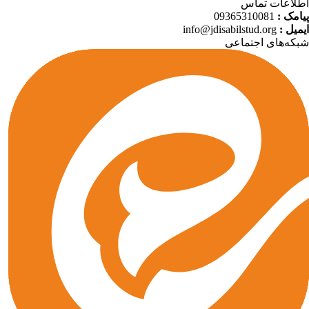
لاعات تماس
امک :
09365310081
میل :
info@jdisabilstud.org
که‌های اجتماعی