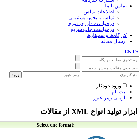
 ما
طلاعات تماس
ماس با بخش پشتیبانی
رخواست داوری فوری
رخواست چاپ سریع
ا و سمینارها
قاله
 خودکار
 رمز عبور
ع XML از مقالات
Select one format: