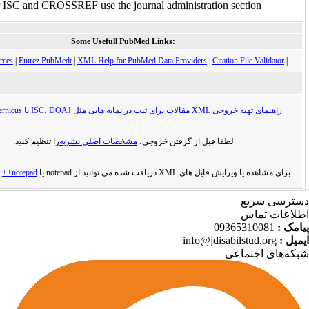
For ISC and CROSSREF use the journal administration sect
Some Usefull PubMed Links:
XML Resources
|
Entrez PubMedt
|
XML Help for PubMed Data Providers
|
Citation Fi
در نمایه هایی مثل ISC، DOAJ یا Index Cpoernicus
لطفا قبل از گرفتن خروجی،
مشخصات اصلی نشریه
را تنظیم کنید.
ل های XML دریافت شده می توانید از notepad یا
notepad++
استفاده کنید.
ع
س
093653
info@jdisabils
ماعی