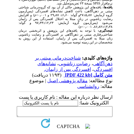
نرم‌افزار
SPSS
نسخۀ ۲۳ تجزیه‌وتحلیل شد.
یافته‌ها:
یافته‌های این پژوهش حاکی از آن بود که گروه‌درمانی شناختی
مبتنی بر ذهن‌‌آگاهی، باعث کاهش نشانه‌های افسردگی (پس‌آزمون
گروه آزمایش: ۵٫۸۷±۲۷و گواه: ۶٫۶۰± ۲۹٫۸۷ و ۰٫۰۰۱
<
p
) و افزایش
رضایت زناشویی در زنان مبتلا به اختلال افسردگی پس از زایمان
می‌شود (پس‌آزمون گروه آزمایش: ۱۲٫۲۳±۹۷٫۳۳ و گواه:
).
p
<
۱۳٫۳۸±۸۶٫۸۲، ۰٫۰۰۱
نتیجه‌گیری:
با توجه به یافته‌های این پژوهش و اثربخشی درمان
شناختی‌رفتاری مبتنی بر ذهن‌آگاهی بر افسردگی و رضایت زناشویی
زنان مبتلا به افسردگی پس از زایمان، استفاده از این روش به
متخصصان در این زمینه توصیه می‌شود.
واژه‌های کلیدی:
شناخت‌درمانی مبتنی بر
ذهن‌آگاهی
،
رضایت زناشویی
،
نشانه‌های
افسردگی
،
افسردگی پس از زایمان.
متن کامل
[PDF 422 kb]
(۱۱۹۳ دریافت)
نوع مطالعه:
مقاله پژوهشی اصیل
| موضوع
مقاله:
روانشناسی
ارسال نظر درباره این مقاله : نام کاربری یا پست
الکترونیک شما: