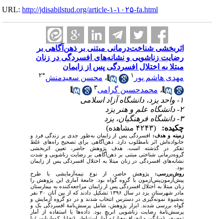
URL:
http://jdisabilstud.org/article-۱-۱۰۲۵-fa.html
اثربخشی شناخت‌درمانی مبتنی بر ذهن‌‌آگاهی بر
رضایت زناشویی و نشانه‌های افسردگی در زنان
مبتلا به اختلال افسردگی پس از زایمان
۲
*
۱
مهدی هاشم پور
،
محسن سعیدمنش
۳
،
محمدحسین گرامی
۱- واحد یزد، دانشگاه آزاد اسلامی
۲- دانشگاه علم و هنر یزد
۳- دانشگاه فرهنگیان، یزد
چکیده:
(۴۲۴۳ مشاهده)
زمینه و هدف:
افسردگی پس از زایمان به‌طور جدی بر زندگی فرد و
خانواده‌اش اثر نامطلوب دارد. ذهن‌‌آگاهی برای تصحیح راه‌های غلط
تفکر در گذشته است. هدف پژوهش حاضر، تعیین اثربخشی
گروه‌‌درمانی شناختی مبتنی بر ذهن‌آگاهی بر رضایت زناشویی و شدت
نشانه‌های افسردگی در زنان مبتلا به اختلال افسردگی پس از زایمان
بود.
روش‌بررسی:
پژوهش حاضر، از نوع نیمه‌آزمایشی با طرح
پیش‌آزمون‌پس‌‌آزمون با گروه گواه بود. جامعۀ آماری این پژوهش را
زنان مبتلا به اختلال افسردگی پس از زایمان مراجعه‌کننده به بیمارستان
مادر شهرستان یزد در سال ۱۳۹۶ تشکیل دادند که از بین آنان ۳۰ نفر
به‌شیوۀ نمونه‌گیری در دسترس انتخاب شدند و در دو گروه آزمایش و
گواه بررسی شدند. ابزار پژوهش، شامل پرسش‌نامۀ افسردگی بک و
پرسش‌نامۀ رضایت زناشویی انریچ بود. داده‌ها با استفاده از آمار
توصیفی (میانگین و انحراف‌معیار) و آمار استنباطی (تحلیل کوواریانس) با