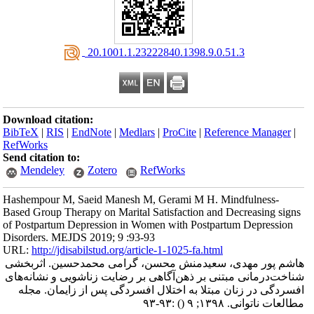
‎ 20.1001.1.23222840.1398.9.0.51.3
Download citation:
BibTeX
|
RIS
|
EndNote
|
Medlars
|
ProCite
|
Reference Manager
|
RefWorks
Send citation to:
Mendeley
Zotero
RefWorks
Hashempour M, Saeid Manesh M, Gerami M H. Mindfulness-
Based Group Therapy on Marital Satisfaction and Decreasing signs
of Postpartum Depression in Women with Postpartum Depression
Disorders. MEJDS 2019; 9 :93-93
URL:
http://jdisabilstud.org/article-1-1025-fa.html
هاشم پور مهدی، سعیدمنش محسن، گرامی محمدحسین. اثربخشی
شناخت‌درمانی مبتنی بر ذهن‌‌آگاهی بر رضایت زناشویی و نشانه‌های
افسردگی در زنان مبتلا به اختلال افسردگی پس از زایمان. مجله
مطالعات ناتوانی. ۱۳۹۸; ۹
()
:۹۳-۹۳