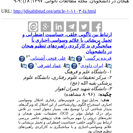
هیجان در دانشجویان. مجله مطالعات ناتوانی. ۱۳۹۷; ۸
()
:۹-۹
URL:
http://jdisabilstud.org/article-۱-۱۱۰۳-fa.html
ارتباط بین ناگویی خلقی، حساسیت اضطرابی و
تحمل پریشانی با علائم وسواسی-اجباری با
میانجیگری بد کارکردی راهبردهای تنظیم هیجان
در دانشجویان
۲
*
۱
فریده نرگسی
،
علی فتحی آشتیانی
۱
۳
،
ایران داودی
،
عماد اشرفی
۱- دانشگاه علم و فرهنگ
۲- مرکز تحقیقات علوم رفتاری، دانشگاه علوم
پزشکی بقیه الله (عج)
۳- دانشگاه شهید چمران اهواز
چکیده:
(۸۰۹۶ مشاهده)
هدف:
به‌دلیل تنوع در فنوتیپ‌های رفتاری اختلال وسواسی
اجباری، استخراج الگوی روان‌شناختی از این اختلال که ویژگی‌های
پدیدار شناختی آن را توضیح دهد، بسیار دشوار است. در تلاش
برای درک عوامل مؤثر بر
OCD
، تحقیقات، نقش هیجان و
تجربه‌های درونی را مهم می‌دانند. هدف پژوهش حاضر بررسی
ارتباط بین ناگویی خلقی، حساسیت اضطرابی و تحمل پریشانی با
علائم وسواسی-اجباری و با میانجیگری بد کارکردی راهبردهای
تنظیم هیجان بود.