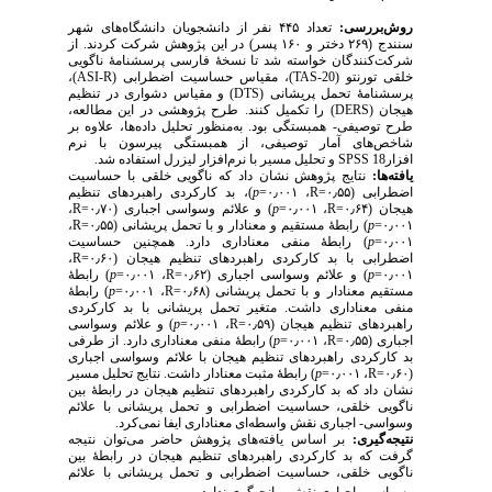
روش‌بررسی:
تعداد ۴۴۵ نفر از دانشجویان دانشگاه‌های شهر
سنندج (۲۶۹ دختر و ۱۶۰ پسر) در این پژوهش شرکت کردند. از
شرکت‌کنندگان خواسته شد تا نسخهٔ فارسی پرسشنامهٔ ناگویی
خلقی تورنتو (
TAS-20
)، مقیاس حساسیت اضطرابی (
ASI-R
)،
پرسشنامهٔ تحمل پریشانی (
DTS
) و مقیاس دشواری در تنظیم
هیجان (
DERS
) را تکمیل کنند. طرح پژوهشی در این مطالعه،
طرح توصیفی- همبستگی بود. به‌منظور تحلیل داده‌ها، علاوه بر
شاخص‌های آمار توصیفی، از همبستگی پیرسون با نرم
افزار
SPSS 18
و تحلیل مسیر با نرم‌افزار لیزرل استفاده شد.
یافته‌ها:
نتایج پژوهش نشان داد که ناگویی خلقی با حساسیت
اضطرابی (۰٫۵۵
R=
، ۰٫۰۰۱
=
p
)، بد کارکردی راهبردهای تنظیم
هیجان (۰٫۶۴
R=
، ۰٫۰۰۱
=
p
) و علائم وسواسی اجباری (۰٫۷۰
R=
،
۰٫۰۰۱
=
p
) رابطهٔ مستقیم و معنادار و با تحمل پریشانی (۰٫۵۵
R=
،
۰٫۰۰۱
=
p
) رابطهٔ منفی معناداری دارد. همچنین حساسیت
اضطرابی با بد کارکردی راهبردهای تنظیم هیجان (۰٫۶۰
R=
،
۰٫۰۰۱
=
p
) و علائم وسواسی اجباری (۰٫۶۲
R=
، ۰٫۰۰۱
=
p
) رابطهٔ
مستقیم معنادار و با تحمل پریشانی (۰٫۶۸
R=
، ۰٫۰۰۱
=
p
) رابطهٔ
منفی معناداری داشت. متغیر تحمل پریشانی با بد کارکردی
راهبردهای تنظیم هیجان (۰٫۵۹
R=
، ۰٫۰۰۱
=
p
) و علائم وسواسی
اجباری (۰٫۵۵
R=
، ۰٫۰۰۱
=
p
) رابطهٔ منفی معناداری دارد. از طرفی
بد کارکردی راهبردهای تنظیم هیجان با علائم وسواسی اجباری
(۰٫۶۰
R=
، ۰٫۰۰۱
=
p
) رابطهٔ مثبت معنادار داشت. نتایج تحلیل مسیر
نشان داد که بد کارکردی راهبردهای تنظیم هیجان در رابطهٔ بین
ناگویی خلقی، حساسیت اضطرابی و تحمل پریشانی با علائم
وسواسی- اجباری نقش واسطه‌ای معناداری ایفا نمی‌کرد.
نتیجه‌گیری:
بر اساس یافته‌های پژوهش حاضر می‌توان نتیجه
گرفت که بد کارکردی راهبردهای تنظیم هیجان در رابطهٔ بین
ناگویی خلقی، حساسیت اضطرابی و تحمل پریشانی با علائم