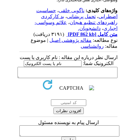
وسواسی- اجباری نقش میانجیگری ندارد.
واژه‌های کلیدی:
ناگویی خلقی
،
حساسیت
اضطرابی
،
تحمل پریشانی
،
بد کارکردی
راهبردهای تنظیم هیجان
،
علائم وسواسی-
اجباری
،
دانشجویان.
متن کامل
[PDF 862 kb]
(۳۱۹۱ دریافت)
نوع مطالعه:
مقاله پژوهشی اصیل
| موضوع
مقاله:
روانشناسی
ارسال نظر درباره این مقاله : نام کاربری یا پست
الکترونیک شما:
ارسال پیام به نویسنده مسئول