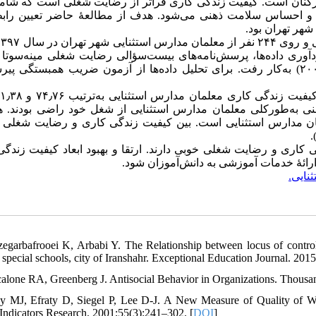
نان است. کیفیت زندگی کاری فراتر از رضایت شغلی است که شامل تأ
 احساس سلامت ذهنی می‌شود. هدف از مطالعهٔ حاضر تعیین رابطه
شهر تهران بود
آوری داده‌ها، پرسش‌نامه‌‌های بیست‌سؤالی رضایت شغلی مینه‌سوتا
و بیست‌و‌چهارسؤالی کیفیت زندگی کاری ون لار (ون لار، ۲۰۰۷) به‌کار رفت. برای تحلیل داده‌ها از آزمون ضریب همبستگی پیر
ندگی کاری است؛ یعنی به‌طورکلی معلمان مدارس استثنایی از شغل خود راضی بودند.
ان مدارس استثنایی است. بین کیفیت زندگی کاری و رضایت شغلی
اری و رضایت شغلی خوبی دارند. ارتقا و بهبود ابعاد کیفیت زندگی 
ارائهٔ خدمات آموزشی به دانش‌آموزان شود
ثنایی
zegarbafrooei K, Arbabi Y. The Relationship between locus of control i
n special schools, city of Iranshahr. Exceptional Education Journal. 201
calone RA, Greenberg J. Antisocial Behavior in Organizations. Thousan
gy MJ, Efraty D, Siegel P, Lee D-J. A New Measure of Quality of W
 Indicators Research. 2001;55(3):241–302. [
DOI
]