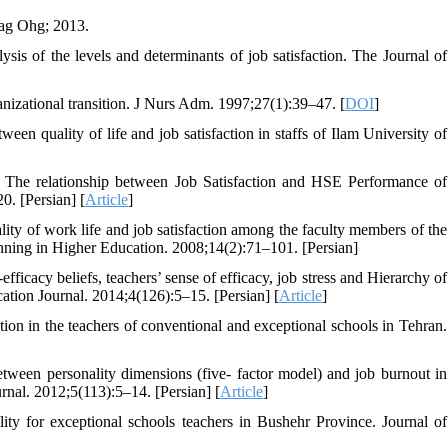
lag Ohg; 2013.
is of the levels and determinants of job satisfaction. The Journal of
anizational transition. J Nurs Adm. 1997;27(1):39–47. [
DOI
]
n quality of life and job satisfaction in staffs of Ilam University of
he relationship between Job Satisfaction and HSE Performance of
0. [Persian] [
Article
]
ity of work life and job satisfaction among the faculty members of the
anning in Higher Education. 2008;14(2):71–101. [Persian]
fficacy beliefs, teachers’ sense of efficacy, job stress and Hierarchy of
cation Journal. 2014;4(126):5–15. [Persian] [
Article
]
ion in the teachers of conventional and exceptional schools in Tehran.
en personality dimensions (five- factor model) and job burnout in
rnal. 2012;5(113):5–14. [Persian] [
Article
]
y for exceptional schools teachers in Bushehr Province. Journal of