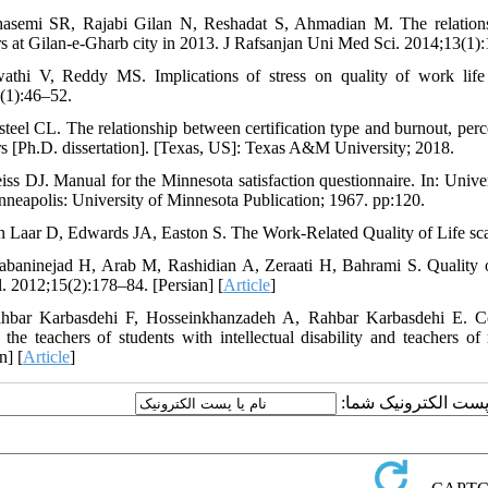
asemi SR, Rajabi Gilan N, Reshadat S, Ahmadian M. The relationship
rs at Gilan-e-Gharb city in 2013. J Rafsanjan Uni Med Sci. 2014;13(1):
athi V, Reddy MS. Implications of stress on quality of work lif
(1):46–52.
teel CL. The relationship between certification type and burnout, percei
rs [Ph.D. dissertation]. [Texas, US]: Texas A&M University; 2018.
iss DJ. Manual for the Minnesota satisfaction questionnaire. In: Unive
nneapolis: University of Minnesota Publication; 1967. pp:120.
n Laar D, Edwards JA, Easton S. The Work-Related Quality of Life sca
abaninejad H, Arab M, Rashidian A, Zeraati H, Bahrami S. Quality 
l. 2012;15(2):178–84. [Persian] [
Article
]
hbar Karbasdehi F, Hosseinkhanzadeh A, Rahbar Karbasdehi E. Comp
the teachers of students with intellectual disability and teachers o
n] [
Article
]
یا پست الکترونیک شما