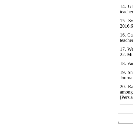
14. Gh
teache
15. Sw
2016;6
16. Cas
teache
17. We
22. Mi
18. Va
19. Sh
Journa
20. Ra
among 
[Persia