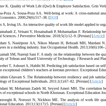
rav K. Quality of Work Life (Qwl) & Employee Satisfaction. Grin Ver
sa-Poza A, Sousa-Poza AA. Well-being at work: A cross-national analys
Economics. 2000;29(6):517–38. [
DOI
]
x S, Irving JA. An interactive quality of work life model applied to org
ainabadi Z, Veisani Y, Hosainabadi P, Mohamadian F. Relationship betwee
l Sciences. J Preventive Medicine. 2018;5(1):12–9. [Persian] [
Article
]
dani S, Nasiripour AA, Nikoo Maram H, Behzadi MH, Mardani N. T
ees in a molding industry. Iran Occupational Health. 2013;10(6):106–2
kamali SM, Narenji Sani F. A study on the relationship between the qual
sity of Tehran and Sharif University of Technology. J Research and Pl
ehei T, Ashouri A, Habibi M. Predicting job satisfaction based on self-e
in exceptional children’s teachers at lorestan province. Exceptional Edu
rahim Ghavam S. The Relationship between resiliency and job satisfact
logy of Exceptional Individuals. 2011;1(1):67–82. [Persian] [
Article
]
hdani M, Moharram Zadeh M, Seyyed Ameri MH. The correlation betwe
rs of exceptional schools in North Khorasan. Exceptional Education Jou
rzooghi R, Noroozi N, Nickhoo ME. The analysis of work life qualit
ional Education. 2013;13(117):5. [Persian] [
Article
]