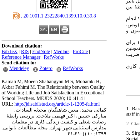
: ثیر
ٔ بین
‎ 20.1001.1.23222840.1399.10.0.39.8
: این مطالعه از نوع توصیفی-تحلیلی بود و به‌روش مقطعی و روی ۲۴۴ نفر از معلمان مدارس استثنایی شهر تهران در سال ۱۳۹۷ انجام
 (ویس
۱۹۶۷) سون و
: نتایج نشان داد که میانگین و انحراف معیار رضایت شغلی و کیفیت زندگی کاری معلمان مدارس استثنایی به‌ترتیب ۷۴٫۷۶ و ۱۱٫۳۸ برای
Download citation:
 همچنین
BibTeX
|
RIS
|
EndNote
|
Medlars
|
ProCite
|
 ضریب
Reference Manager
|
RefWorks
Send citation to:
: کاری
Mendeley
Zotero
RefWorks
Kamali M, Moeen Shahangyan M S, Mobaraki H,
Akbar Fahimi M. The Relationship between Quality
of Working Life and Job Satisfaction in Exceptional
School Teachers. MEJDS 2020; 10 :41-41
URL:
http://jdisabilstud.org/article-1-1205-fa.html
1. Bar
کمالی محمد، معین شاهنگیان محدثه السادات،
staff i
مبارکی حسین، اکبر فهیمی ملاحت. بررسی رابطهٔ
رضایت شغلی و کیفیت زندگی کاری در معلمان
2. Gia
مدارس استثنایی شهر تهران. مجله مطالعات ناتوانی.
3. Sir
:۴۱-۴۱
()
۱۳۹۹; ۱۰
Social