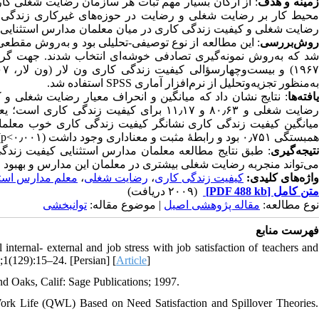
مینه و هدف
از ارکان بسیار مهم ثبات هر سازمان رضایت شغلی کارک
محیط کار بر رضایت شغلی و رضایت در حوزه‌های غیرکاری زندگی و
رضایت شغلی و کیفیت زندگی کاری در میان معلمان مدارس استثنایی .
وش‌بررسی
شد که به‌روش نمونه‌گیری تصادفی خوشه‌ای انتخاب شدند. جهت گرد،
به‌منظور تجزیه‌وتحلیل از نرم‌افزار آماری SPSS استفاده شد.
افته‌ها
رضایت شغلی و ۸۰٫۶۳ و ۱۱٫۱۷ برای کیفیت ز
میانگین کیفیت زندگی کاری نشانگر کیفیت زندگی کاری خوب معلم
همبستگی ۰٫۷۵۱ بود و رابطهٔ مثبت و معناداری وجود داشت (۰٫۰۰۱>p).
نتیجه‌گیری
طبق نتایج مطالعه معلمان مدارس استثنایی کیفیت زندگی ک
می‌تواند منجربه رضایت شغلی بیشتری در معلمان این مدارس و بهبود .
معلم مدارس ‌است.
،
رضایت شغلی
،
کیفیت زندگی کاری
واژه‌های کلیدی:
(۲۰۰۹ دریافت)
[PDF 488 kb]
متن کامل
نوع مطالعه:
مقاله پژوهشی اصیل
| موضوع مقاله:
توانبخشی
فهرست منابع
nternal- external and job stress with job satisfaction of teachers and
5;1(129):15–24. [Persian] [
Article
]
d Oaks, Calif: Sage Publications; 1997.
ork Life (QWL) Based on Need Satisfaction and Spillover Theories.