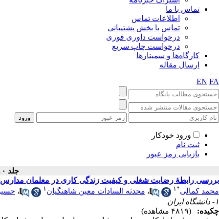
تماس با ما
اطلاعات تماس
تماس با بخش پشتیبانی
درخواست داوری فوری
درخواست چاپ سریع
کارگاه‌ها و سمینارها
ارسال مقاله
EN
FA
ورود خودکار
ثبت نام
بازیابی رمز عبور
جلد ۱۰ - شماره سال ۱۳۹۹
بررسی رابطهٔ رضایت شغلی و کیفیت زندگی کاری در معلمان مدارس ا
۱
۱
*
حسین
،
محدثه السادات معین شاهنگیان
،
محمد کمالی
۱- دانشگاه ایران
چکیده:
(۴۸۱۹ مشاهده)