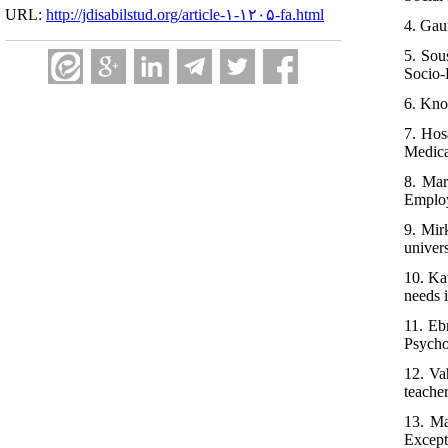
URL:
http://jdisabilstud.org/article-۱-۱۲۰۵-fa.html
4. Gau
5. Sou
Socio-
6. Kno
7. Hos
Medica
8. Mar
Employ
9. Mir
univer
10. Kav
needs 
11. Eb
Psycho
12. Va
teache
13. Ma
Except