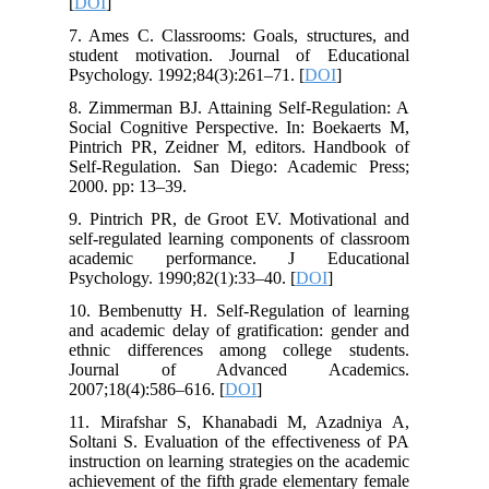
[
DOI
]
7. Ames C. Classrooms: Goals, structures, and
student motivation. Journal of Educational
Psychology. 1992;84(3):261–71. [
DOI
]
8. Zimmerman BJ. Attaining Self-Regulation: A
Social Cognitive Perspective. In: Boekaerts M,
Pintrich PR, Zeidner M, editors. Handbook of
Self-Regulation. San Diego: Academic Press;
2000. pp: 13–39.
9. Pintrich PR, de Groot EV. Motivational and
self-regulated learning components of classroom
academic performance. J Educational
Psychology. 1990;82(1):33–40. [
DOI
]
10. Bembenutty H. Self-Regulation of learning
and academic delay of gratification: gender and
ethnic differences among college students.
Journal of Advanced Academics.
2007;18(4):586–616. [
DOI
]
11. Mirafshar S, Khanabadi M, Azadniya A,
Soltani S. Evaluation of the effectiveness of PA
instruction on learning strategies on the academic
achievement of the fifth grade elementary female