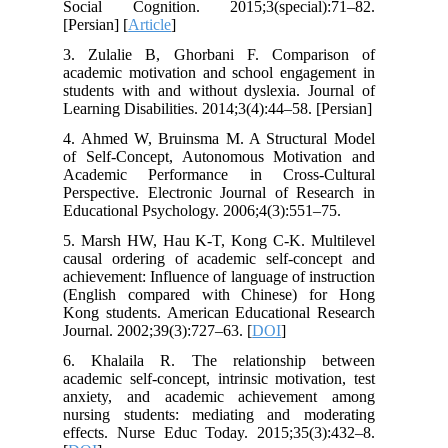
Social Cognition. 2015;3(special):71–82.
[Persian] [
Article
]
3. Zulalie B, Ghorbani F. Comparison of
academic motivation and school engagement in
students with and without dyslexia. Journal of
Learning Disabilities. 2014;3(4):44–58. [Persian]
4. Ahmed W, Bruinsma M. A Structural Model
of Self-Concept, Autonomous Motivation and
Academic Performance in Cross-Cultural
Perspective. Electronic Journal of Research in
Educational Psychology. 2006;4(3):551–75.
5. Marsh HW, Hau K-T, Kong C-K. Multilevel
causal ordering of academic self-concept and
achievement: Influence of language of instruction
(English compared with Chinese) for Hong
Kong students. American Educational Research
Journal. 2002;39(3):727–63. [
DOI
]
6. Khalaila R. The relationship between
academic self-concept, intrinsic motivation, test
anxiety, and academic achievement among
nursing students: mediating and moderating
effects. Nurse Educ Today. 2015;35(3):432–8.