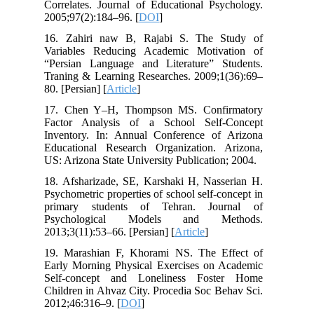
Correlates. Journal of Educational Psychology.
2005;97(2):184–96. [
DOI
]
16. Zahiri naw B, Rajabi S. The Study of
Variables Reducing Academic Motivation of
“Persian Language and Literature” Students.
Traning & Learning Researches. 2009;1(36):69–
80. [Persian] [
Article
]
17. Chen Y–H, Thompson MS. Confirmatory
Factor Analysis of a School Self-Concept
Inventory. In: Annual Conference of Arizona
Educational Research Organization. Arizona,
US: Arizona State University Publication; 2004.
18. Afsharizade, SE, Karshaki H, Nasserian H.
Psychometric properties of school self-concept in
primary students of Tehran. Journal of
Psychological Models and Methods.
2013;3(11):53–66. [Persian] [
Article
]
19. Marashian F, Khorami NS. The Effect of
Early Morning Physical Exercises on Academic
Self-concept and Loneliness Foster Home
Children in Ahvaz City. Procedia Soc Behav Sci.
2012;46:316–9. [
DOI
]