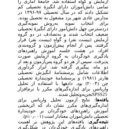
آزمایش و گواه استفاده شد. جامعهٔ آماری را
تمامی دانش‌آموزان دارای انگیزهٔ تحصیلی کم
تشکیل دادند که در سال تحصیلی ۹۷-۱۳۹۶ در
مدارس عادی شهر یزد مشغول به تحصیل بودند.
برای انتخاب نمونه به‌روش نمونه‌گیری
دردسترس چهل دانش‌آموز دارای انگیزهٔ تحصیلی
ضعیف انتخاب شدند و به‌تصادف در دو گروه
آزمایش (بیست نفر) و گواه (بیست نفر) قرار
گرفتند. پس از انجام پیش‌آزمون و گروه‌بندی
افراد، در هشت جلسه آموزش راهبردهای
یادگیری خودگردان به گروه آزمایش صورت
پذیرفت. سپس از هر دو گروه پس‌آزمون و بعد از
دو ماه، پیگیری گرفته شد. ابزار گردآوری
اطلاعات شامل پرسشنامهٔ انگیزش تحصیلی‌
هارتر (۱۹۸۱) و پرسشنامهٔ خودپندارهٔ تحصیلی
چن (۲۰۰۴) بود. داده‏ها با استفاده از تحلیل
واریانس برای اندازه‌گیرهای مکرر با نرم‌افزار
SPSS25تجزیه‌وتحلیل شدند.
یافته‌ها
: نتایج آزمون تحلیل واریانس برای
اندازه‌گیری‌های مکرر نشان داد که اثربخشی
آموزش راهبردهای خودگردان بر خودپندارهٔ
).
p
تحصیلی دانش‌آموزان معنادار است (۰٫۰۰۱≥
نتیجه‌گیری
: یافته‌های این پژوهش بر اهمیت
راهبردهای یادگیری خودگردان در شکل‌گیری