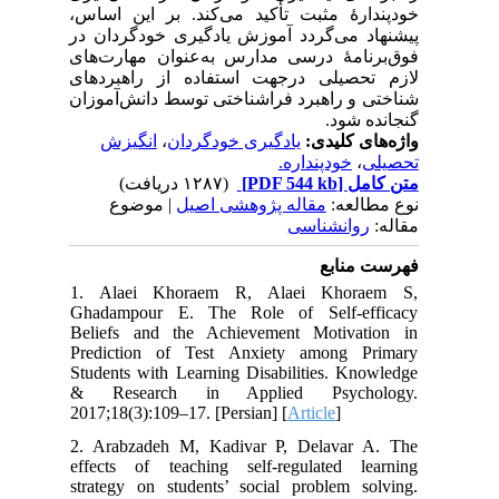
خودپندارهٔ مثبت تأکید می‌کند. بر این اساس،
پیشنهاد می‌گردد آموزش یادگیری خودگردان در
فوق‌برنامهٔ درسی مدارس به‌عنوان مهارت‌های
لازم تحصیلی درجهت استفاده از راهبردهای
شناختی و راهبرد فراشناختی توسط دانش‌آموزان
گنجانده شود.
انگیزش
،
یادگیری خودگردان
واژه‌های کلیدی:
خودپنداره.
،
تحصیلی
(۱۲۸۷ دریافت)
[PDF 544 kb]
متن کامل
نوع مطالعه:
مقاله پژوهشی اصیل
| موضوع
مقاله:
روانشناسی
فهرست منابع
1. Alaei Khoraem R, Alaei Khoraem S,
Ghadampour E. The Role of Self-efficacy
Beliefs and the Achievement Motivation in
Prediction of Test Anxiety among Primary
Students with Learning Disabilities. Knowledge
& Research in Applied Psychology.
2017;18(3):109–17. [Persian] [
Article
]
2. Arabzadeh M, Kadivar P, Delavar A. The
effects of teaching self-regulated learning
strategy on students’ social problem solving.