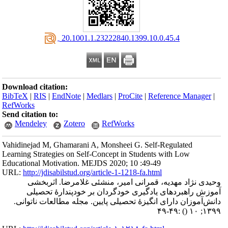
‎ 20.1001.1.23222840.1399.10.0.45.4
Download citation:
BibTeX
|
RIS
|
EndNote
|
Medlars
|
ProCite
|
Reference Manager
|
RefWorks
Send citation to:
Mendeley
Zotero
RefWorks
Vahidinejad M, Ghamarani A, Monsheei G. Self-Regulated
Learning Strategies on Self-Concept in Students with Low
Educational Motivation. MEJDS 2020; 10 :49-49
URL:
http://jdisabilstud.org/article-1-1218-fa.html
وحیدی نژاد مهدیه، قمرانی امیر، منشئی غلامرضا. اثربخشی
آموزش راهبردهای یادگیری خودگردان بر خودپندارهٔ تحصیلی
دانش‌آموزان دارای انگیزهٔ تحصیلی پایین. مجله مطالعات ناتوانی.
:۴۹-۴۹
()
۱۳۹۹; ۱۰