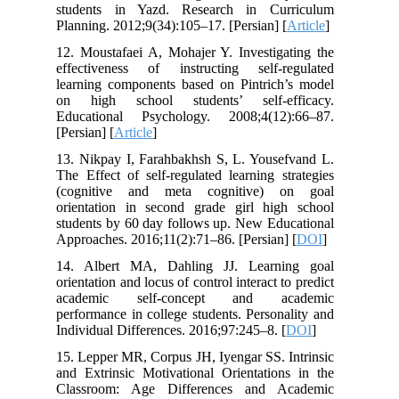
students in Yazd. Research in Curriculum
Planning. 2012;9(34):105–17. [Persian] [
Article
]
12. Moustafaei A, Mohajer Y. Investigating the
effectiveness of instructing self-regulated
learning components based on Pintrich’s model
on high school students’ self-efficacy.
Educational Psychology. 2008;4(12):66–87.
[Persian] [
Article
]
13. Nikpay I, Farahbakhsh S, L. Yousefvand L.
The Effect of self-regulated learning strategies
(cognitive and meta cognitive) on goal
orientation in second grade girl high school
students by 60 day follows up. New Educational
Approaches. 2016;11(2):71–86. [Persian] [
DOI
]
14. Albert MA, Dahling JJ. Learning goal
orientation and locus of control interact to predict
academic self-concept and academic
performance in college students. Personality and
Individual Differences. 2016;97:245–8. [
DOI
]
15. Lepper MR, Corpus JH, Iyengar SS. Intrinsic
and Extrinsic Motivational Orientations in the
Classroom: Age Differences and Academic