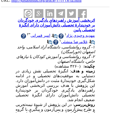
URL:
http://jdisabilstud.org/article-۱-۱۲۱۸-fa.html
اثربخشی آموزش راهبردهای یادگیری خودگردان
بر خودپندارهٔ تحصیلی دانش‌آموزان دارای انگیزهٔ
تحصیلی پایین
۲
*
۱
امیر قمرانی
،
مهدیه وحیدی نژاد
۱
غلامرضا منشئی
،
۱- گروه روانشناسی، دانشگاه آزاد اسلامی، واحد
اصفهان (خوراسگان)
۲- گروه روانشناسی و آموزش کودکان با نیازهای
خاص، دانشگاه اصفهان
چکیده:
(۴۲۶۰ مشاهده)
زمینه و هدف
: انگیزهٔ تحصیلی نقش زیادی در
دستیابی به موفقیت‌های تحصیلی و در ادامه
شکل‌گیری خودپندارهٔ مثبت در دانش‌آموزان دارد.
این پژوهش با هدف بررسی اثربخشی آموزش
راهبردهای یادگیری خودگردان بر خودپندارهٔ
تحصیلی دانش‌آموزان دارای انگیزهٔ تحصیلی
ضعیف انجام شد.
روش‌بررسی
: در این پژوهش از شیوهٔ نیمه‌تجربی
و طرح پیش‌آزمون و پس‌آزمون و پیگیری با گروه