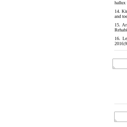
hallux
14. Ki
and to
15. Ar
Rehabi
16. Le
2016;9