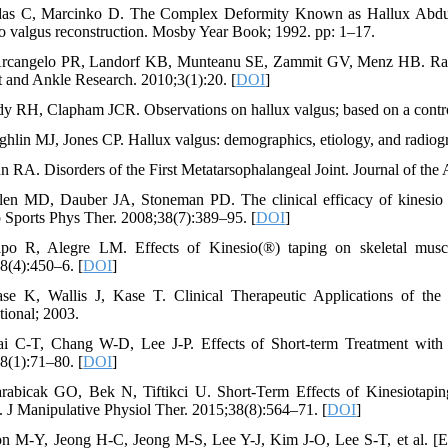
as C, Marcinko D. The Complex Deformity Known as Hallux Abduct
o valgus reconstruction. Mosby Year Book; 1992. pp: 1–17.
rcangelo PR, Landorf KB, Munteanu SE, Zammit GV, Menz HB. Radiogra
t and Ankle Research. 2010;3(1):20. [
DOI
]
dy RH, Clapham JCR. Observations on hallux valgus; based on a contro
ghlin MJ, Jones CP. Hallux valgus: demographics, etiology, and radiog
n RA. Disorders of the First Metatarsophalangeal Joint. Journal of t
len MD, Dauber JA, Stoneman PD. The clinical efficacy of kinesio tap
 Sports Phys Ther. 2008;38(7):389–95. [
DOI
]
po R, Alegre LM. Effects of Kinesio(®) taping on skeletal muscl
8(4):450–6. [
DOI
]
se K, Wallis J, Kase T. Clinical Therapeutic Applications of th
tional; 2003.
ai C-T, Chang W-D, Lee J-P. Effects of Short-term Treatment with Ki
8(1):71–80. [
DOI
]
rabicak GO, Bek N, Tiftikci U. Short-Term Effects of Kinesiotapin
. J Manipulative Physiol Ther. 2015;38(8):564–71. [
DOI
]
on M-Y, Jeong H-C, Jeong M-S, Lee Y-J, Kim J-O, Lee S-T, et al. [Eff