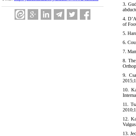
3. Gud
abduct
4. D’A
of Foo
5. Har
6. Cou
7. Man
8. The
Orthop
9. Csa
2015;1
10. Ka
Interna
11. Ts
2010;1
12. Ka
Valgus
13. Je