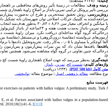
چکیده:
(۴۱۲۸ مشاهده)
مینه و هدف
مطالعات در زمینهٔ تأثیر روش‌های محافظتی بر ناهنجا
بررسی تأثیر پروتکل ترکیبی تمرین-بانداژ بر اصلاح زاویهٔ ناهنجاری ش.
وش‌بررسی
با میانگین و انحراف معیار سن ۲۶.
گروه تمرین–بانداژ به‌مدت هشت هفته
درحالی‌که گروه گواه مداخله‌ای دریافت نکرد. میزان زاویهٔ شست در.
آلفا کوچکتر یا مساوی با ۰٫۰۵، به‌کار رفت. تجزیه‌وتحلیل داده‌ها با نرم‌افزار SPSS نسخهٔ ۲۰ صورت گرفت.
افته‌ها
p).
نتیجه‌گیری
به‌نظر می‌رسد که جهت اصلاح ناهنجاری زاویهٔ شست کج در زن.
بانداژ.
،
تمرین
،
شست کج
واژه‌های کلیدی:
(۱۲۳۳ دریافت)
[PDF 500 kb]
متن کامل
نوع مطالعه:
مقاله پژوهشی اصیل
| موضوع مقاله:
توانبخشی
فهرست منابع
t exercises on patients with hallux valgus: A preliminary study. Turk J
 et al. Factors associated with hallux valgus in a population-based
l. 2010;18(1):41–6. [
DOI
]