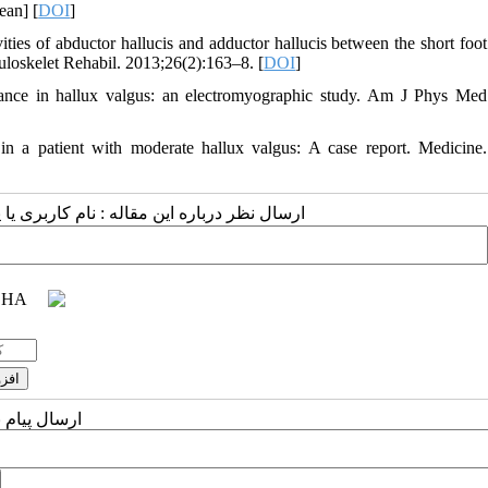
ean] [
DOI
]
s of abductor hallucis and adductor hallucis between the short foot
uloskelet Rehabil. 2013;26(2):163–8. [
DOI
]
nce in hallux valgus: an electromyographic study. Am J Phys Med
in a patient with moderate hallux valgus: A case report. Medicine.
ارسال نظر درباره این مقاله : نام کاربری :
ارسال پیام 