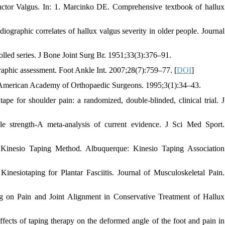
or Valgus. In: 1. Marcinko DE. Comprehensive textbook of hallux
phic correlates of hallux valgus severity in older people. Journal
lled series. J Bone Joint Surg Br. 1951;33(3):376–91.
raphic assessment. Foot Ankle Int. 2007;28(7):759–77. [
DOI
]
he American Academy of Orthopaedic Surgeons. 1995;3(1):34–43.
e for shoulder pain: a randomized, double-blinded, clinical trial. J
e strength-A meta-analysis of current evidence. J Sci Med Sport.
e Kinesio Taping Method. Albuquerque: Kinesio Taping Association
nesiotaping for Plantar Fasciitis. Journal of Musculoskeletal Pain.
g on Pain and Joint Alignment in Conservative Treatment of Hallux
ects of taping therapy on the deformed angle of the foot and pain in