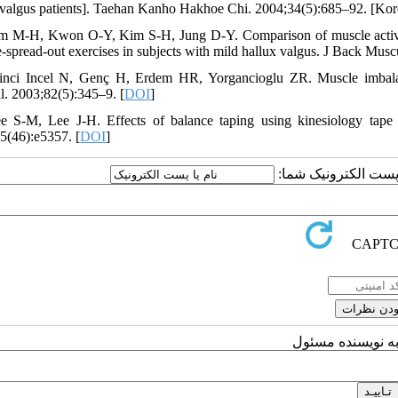
 valgus patients]. Taehan Kanho Hakhoe Chi. 2004;34(5):685–92. [Kor
m M-H, Kwon O-Y, Kim S-H, Jung D-Y. Comparison of muscle activitie
e-spread-out exercises in subjects with mild hallux valgus. J Back Musc
inci Incel N, Genç H, Erdem HR, Yorgancioglu ZR. Muscle imbala
l. 2003;82(5):345–9. [
DOI
]
e S-M, Lee J-H. Effects of balance taping using kinesiology tape 
5(46):e5357. [
DOI
]
یا پست الکترونیک شما
به نویسنده مسئول