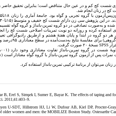
ری شست کج کم و در عین حال متناقض است؛ بنابراین تحقیق حاضر با
ست کج در زنان انجام شد
۸٫ ± ۳۰٫۸۳ به‌طور هدف‌مند انتخاب شده و به‌صورت تصادفی در دو گروه تمرین-بانداژ و گروه گواه ت
 و ۲۴ساعته از بانداژ کینزیولوژی استفاده کرده و روزانه دو نوبت تمرینات اصلاحی شست کج را ان
 هر دو گروه در ابتدا و پایان هفتهٔ هشتم و ازطریق رادیوگرافی تع
آزمون‌های تی‌وابسته (مقایسهٔ درون‌گروهی) و تی‌مستقل (مقایسهٔ بین‌گروه
: ان می‌توان از برنامهٔ ترکیبی تمرین-بانداژ استفاده کرد
ar B, Erel S, Simşek I, Sumer E, Bayar K. The effects of taping and foo
i. 2011;41:403–9.
yen U-SDT, Hillstrom HJ, Li W, Dufour AB, Kiel DP, Procter-Gray E,
of older women and men: the MOBILIZE Boston Study. Osteoarthr Carti