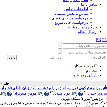
تماس با ما
اطلاعات تماس
تماس با بخش پشتیبانی
درخواست داوری فوری
درخواست چاپ سریع
کارگاه‌ها و سمینارها
ارسال مقاله
EN
FA
ورود خودکار
ثبت نام
بازیابی رمز عبور
جلد ۱۰ - شماره سال ۱۳۹۹
تأثیر برنامهٔ ترکیبی تمرین-بانداژ بر زاویهٔ شست کج زنان دارای ناهن
۲
۲
*
۱
،
هومن مینونژاد
،
فواد صیدی
،
بیره‌ور خندانی
۱- پردیس البرز دانشگاه تهران
۲- گروه بهداشت و طب ورزشی، دانشکده تربیت بدنی و علوم ورزشی، دانشگاه تهران