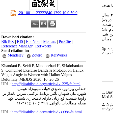
:  هدف
‎ 20.1001.1.23222840.1399.10.0.50.9
: روش تحقیق نیمه‌تجربی و طرح آن به‌صورت پیش‌آزمون‌پس‌آزمون با گروه تجربی و گواه بود. جامعهٔ آماری را زنان ۱۸تا۴۵ سال
مراجعه‌کننده به کلینیک حرکات اصلاحی توان شهرستان بانه تشکیل دادند. در این پژوهش سی زن دارای شست کج خفیف و متوسط (۱۵تا۳۰ درجه)
قسیم شدند
جام داد؛
یین شد
Download citation:
ی) برای مقایسهٔ نتایج به‌دست‌آمده در سطح معناداری ۹۵درصد و میزان
BibTeX
|
RIS
|
EndNote
|
Medlars
|
ProCite
|
Reference Manager
|
RefWorks
: یافته‌ها نشان داد که بین نمرات پیش‌آزمون و پس‌آزمون زاویهٔ شست در گروه تمرین-بانداژ تفاوت معنا‌داری وجود دارد (۰٫۰۰۱> p)؛
Send citation to:
درحالی‌که چنین تفاوتی در گروه گواه مشاهده نمی‌شود. همچنین تفاوت نمرات پس از آزمون گروه تمرین-بانداژ با گروه گواه معنادار است (۰٫۰۰۱>
Mendeley
Zotero
RefWorks
Khandani B, Seidi F, Minonezhad H, SHahrbanian
S. Combined Exercise-Bandage Protocol on Hallux
Valgus Angle in Women with Hallux Valgus
Deformity. MEJDS 2020; 10 :26-26
URL:
http://jdisabilstud.org/article-1-1225-fa.html
خندانی بیره‌ور، صیدی فواد، مینونژاد هومن،
1. Bay
شهربانیان شهناز. تأثیر برنامهٔ ترکیبی تمرین-بانداژ بر
Med Sc
زاویهٔ شست کج زنان دارای ناهنجاری شست کج.
:۲۶-۲۶
()
مجله مطالعات ناتوانی. ۱۳۹۹; ۱۰
2. Ngu
study 
URL:
http://jdisabilstud.org/article-۱-۱۲۲۵-fa.html