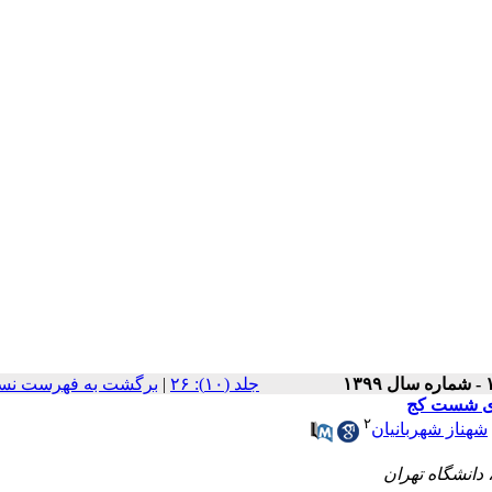
برگشت به فهرست نسخ
|
‫جلد (۱۰): ۲۶
جاری شست کج
۲
شهناز شهربانیان