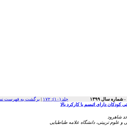
برگشت به فهرست نس
|
‫جلد (۱۰): ۱۷۲
کودکان دارای اتیسم با کارکرد بالا