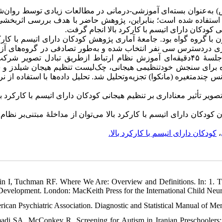
س) به‌عنوان بسته‌‌ای آموزشی-درمانی در مطالعات زیادی توسط روان‌شن
متر استفاده شده است؛ بنابراین، پژوهش حاضر با هدف بررسی اثربخش
 کودکان دارای اتیسم با کارکرد بالا انجام گرفت
 گروه گواه بود. جامعهٔ آماری پژوهش کودکان دارای اتیسم با کارکرد 
ر، به‌شیوهٔ نمونه‌گیری دردسترس سی نفر انتخاب شده و به‌طور تصادفی در گروه‌های 
پانزده نفر) و گواه (پانزده نفر) قرار گرفتند. گروه آزمایش در ۲۵ جلسه‌ٔ ۴۵‌دقیقه‌ای آموزش نظام ارتباط ازطریق تبادل تصو
ده‌شده برای سنجش خودتنظیمی هیجانی، چک‌لیست تنظیم هیجان شیلدز و
تغیره (مانکوا) تجزیه‌‌و‌تحلیل شد. تحلیل داده‌ها با استفاده از نرم‌افزار
ویر تأثیر معناداری بر تنظیم هیجانی کودکان دارای اتیسم با کارکرد بالا 
ان دارای اتیسم با کارکرد بالا می‌توان از مداخلهٔ مبتنی‌بر نظام ار
کودکان دارای اتیسم با کارکرد بالا.
،
in I, Tuchman RF. Where We Are: Overview and Definitions. In: 1. Tu
Development. London: MacKeith Press for the International Child Neur
rican Psychiatric Association. Diagnostic and Statistical Manual of M
adi SA, McConkey R. Screening for Autism in Iranian Preschoolers