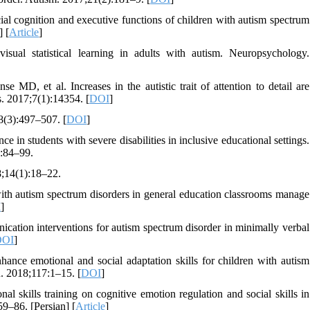
ial cognition and executive functions of children with autism spectrum
] [
Article
]
l statistical learning in adults with autism. Neuropsychology.
 et al. Increases in the autistic trait of attention to detail are
s. 2017;7(1):14354. [
DOI
]
48(3):497–507. [
DOI
]
in students with severe disabilities in inclusive educational settings.
):84–99.
8;14(1):18–22.
ith autism spectrum disorders in general education classrooms manage
I
]
tion interventions for autism spectrum disorder in minimally verbal
DOI
]
e emotional and social adaptation skills for children with autism
n. 2018;117:1–15. [
DOI
]
al skills training on cognitive emotion regulation and social skills in
59–86. [Persian] [
Article
]