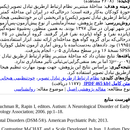
چکیده:
(۴۶۰۸ مشاهده)
مینه و هدف
مداخلهٔ مبتنی‌‌بر نظام ارتباط ازطریق تبادل تصویر (پک
حوزهٔ کودکان به‌کار رفته است؛ در‌حالی‌که در ایران این مداخله ک
ارتباط ازطریق تبادل تصویر (پکس) و اثربخشی آن بر خودتنظیمی هیجانی.
روش‌بررسی
طرح پژوهش، نیمه‌آزمایشی از نوع پیش‌آزمون-پس‌آزمون با
در شهر تهران در سال ۱۳۹۷ بودند. به‌ همین‌ منظو
در‌حالی‌‌که برای گروه گواه هیچ مداخله‌ای ارائه نشد. ابزار استفا
بود. داده‌های به‌‌دست‌آمده با روش آماری آزمون تحلیل کوواریانس چندم
SPSS نسخهٔ ۱۶ و در سطح معناداری ۰٫۰۵ انجام پذیرفت.
یافته‌ها
نتایج نشان داد که مداخلهٔ مبتنی‌بر نظام ارتباط ازطریق تبادل تص
)؛ اما بر بعد منفی‌گرایی/بی‌ثباتی تأثیر معناداری ندارد.
p
(۰٫۰۰۹=
نتیجه‌گیری
براساس نتایج این پژوهش، جهت بهبود مهارت تنظیم هیجان کودک
ازطریق تبادل تصویر استفاده کرد.
خودتنظیمی هیجانی
،
نظام ارتباط ازطریق تبادل تصویر
واژه‌های کلیدی:
(۱۱۷۷ دریافت)
[PDF 465 kb]
متن کامل
نوع مطالعه:
مقاله پژوهشی اصیل
| موضوع مقاله:
روانشناسی
فهرست منابع
chman R, Rapin I, editors. Autism: A Neurological Disorder of Early
ology Association; 2006. pp:1–18.
ental Disorders (DSM-5®). American Psychiatric Pub; 2013.
: Contrasting M-CHAT and a Scale Developed in Iran. J Autism Dev