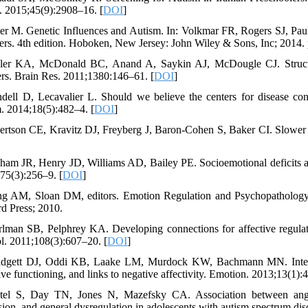
. 2015;45(9):2908–16. [
DOI
]
ter M. Genetic Influences and Autism. In: Volkmar FR, Rogers SJ, P
ers. 4th edition. Hoboken, New Jersey: John Wiley & Sons, Inc; 2014.
gler KA, McDonald BC, Anand A, Saykin AJ, McDougle CJ. Structur
ers. Brain Res. 2011;1380:146–61. [
DOI
]
dell D, Lecavalier L. Should we believe the centers for disease con
. 2014;18(5):482–4. [
DOI
]
ertson CE, Kravitz DJ, Freyberg J, Baron-Cohen S, Baker CI. Slower r
sham JR, Henry JD, Williams AD, Bailey PE. Socioemotional deficits 
75(3):256–9. [
DOI
]
ng AM, Sloan DM, editors. Emotion Regulation and Psychopathology
rd Press; 2010.
rlman SB, Pelphrey KA. Developing connections for affective regulati
l. 2011;108(3):607–20. [
DOI
]
idgett DJ, Oddi KB, Laake LM, Murdock KW, Bachmann MN. Integrating
ve functioning, and links to negative affectivity. Emotion. 2013;13(1):
tel S, Day TN, Jones N, Mazefsky CA. Association between ange
sion, and general dysregulation in adolescents with autism spectrum di