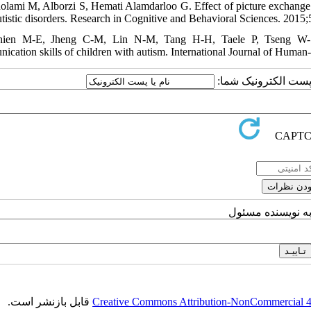
olami M, Alborzi S, Hemati Alamdarloo G. Effect of picture exchange c
utistic disorders. Research in Cognitive and Behavioral Sciences. 2015;
hien M-E, Jheng C-M, Lin N-M, Tang H-H, Taele P, Tseng W-S, 
ication skills of children with autism. International Journal of Huma
یا پست الکترونیک شما
به نویسنده مسئول
قابل بازنشر است.
Creative Commons Attribution-NonCommercial 4.0