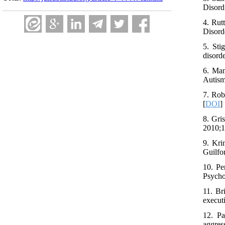
Disord
4. Rut
Disord
5. Sti
disord
6. Man
Autism
7. Rob
[
DOI
]
8. Gri
2010;1
9. Kri
Guilfo
10. Pe
Psycho
11. Br
executi
12. Pa
aggres