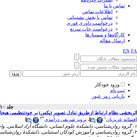
تماس با ما
اطلاعات تماس
تماس با بخش پشتیبانی
درخواست داوری فوری
درخواست چاپ سریع
کارگاه‌ها و سمینارها
ارسال مقاله
EN
FA
ورود خودکار
ثبت نام
بازیابی رمز عبور
جلد ۱۰ - شماره سال ۱۳۹۹
اثربخشی نظام ارتباط ازطریق تبادل تصویر (پکس) بر خودتنظیمی هیجانی 
۲
*
۱
پرویز شریفی درآمدی
،
افسانه عزیزیان
۱- گروه روان‌شناسی، دانشکدهٔ علوم انسانی، دانشگاه آزاد اسلامی، واحد شاهرود
۲- گروه روان‌شناسی و آموزش کودکان استثنایی، دانشکدهٔ روان‌شناسی و علوم تربیتی، دانشگاه علامه طباطبایی