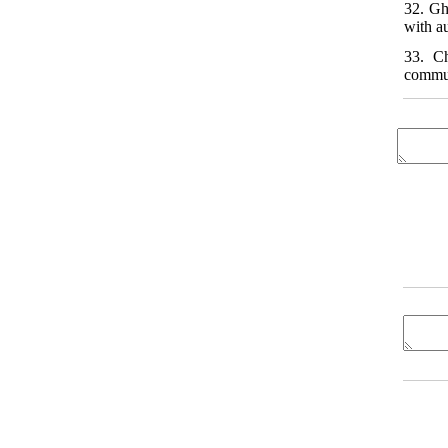
32. Gh
with a
33. C
commun