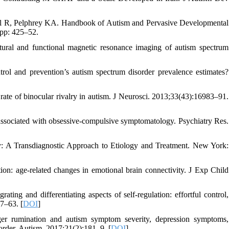
aul R, Pelphrey KA. Handbook of Autism and Pervasive Developmental
 pp: 425–52.
al and functional magnetic resonance imaging of autism spectrum
trol and prevention’s autism spectrum disorder prevalence estimates?
ate of binocular rivalry in autism. J Neurosci. 2013;33(43):16983–91.
associated with obsessive-compulsive symptomatology. Psychiatry Res.
: A Transdiagnostic Approach to Etiology and Treatment. New York:
on: age-related changes in emotional brain connectivity. J Exp Child
 and differentiating aspects of self-regulation: effortful control,
47–63. [
DOI
]
r rumination and autism symptom severity, depression symptoms,
sorder. Autism. 2017;21(2):181–9. [
DOI
]