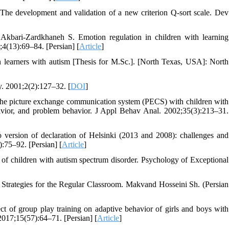
 The development and validation of a new criterion Q-sort scale. Dev
kbari-Zardkhaneh S. Emotion regulation in children with learning
;4(13):69–84. [Persian] [
Article
]
n learners with autism [Thesis for M.Sc.]. [North Texas, USA]: North
y. 2001;2(2):127–32. [
DOI
]
he picture exchange communication system (PECS) with children with
avior, and problem behavior. J Appl Behav Anal. 2002;35(3):213–31.
ersion of declaration of Helsinki (2013 and 2008): challenges and
:75–92. [Persian] [
Article
]
ia of children with autism spectrum disorder. Psychology of Exceptional
trategies for the Regular Classroom. Makvand Hosseini Sh. (Persian
t of group play training on adaptive behavior of girls and boys with
2017;15(57):64–71. [Persian] [
Article
]