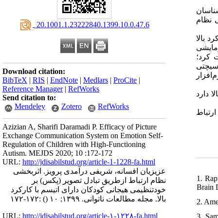
: اسان
ی نظام
‎ 20.1001.1.23222840.1399.10.0.47.6
: بالا
آزمایشی
(یر شرکت کرد؛
 سیچتی
Download citation:
(۱۹۹۵) 
BibTeX
|
RIS
|
EndNote
|
Medlars
|
ProCite
|
Reference Manager
|
RefWorks
: دارد
Send citation to:
Mendeley
Zotero
RefWorks
: تباط
Azizian A, Sharifi Daramadi P. Efficacy of Picture
Exchange Communication System on Emotion Self-
Regulation of Children with High-Functioning
Autism. MEJDS 2020; 10 :172-172
URL:
http://jdisabilstud.org/article-1-1228-fa.html
عزیزیان افسانه، شریفی درآمدی پرویز. اثربخشی
1. Rap
نظام ارتباط ازطریق تبادل تصویر (پکس) بر
Brain 
خودتنظیمی هیجانی کودکان دارای اتیسم با کارکرد
:۱۷۲-۱۷۲
()
بالا. مجله مطالعات ناتوانی. ۱۳۹۹; ۱۰
2. Ame
URL:
http://jdisabilstud.org/article-۱-۱۲۲۸-fa.html
3. Sam