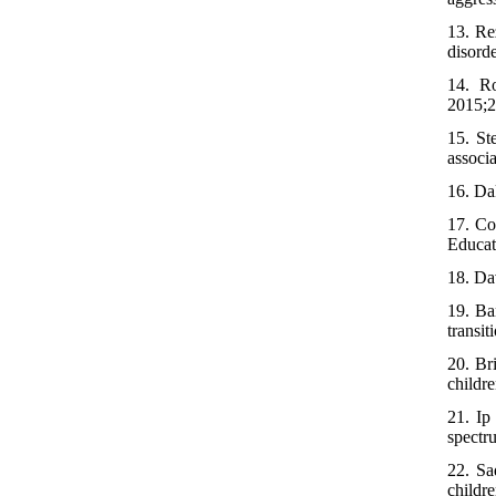
13. Re
disord
14. Ro
2015;2
15. St
associ
16. Da
17. Co
Educat
18. Da
19. Ba
transi
20. Br
childr
21. Ip
spectr
22. Sa
childre