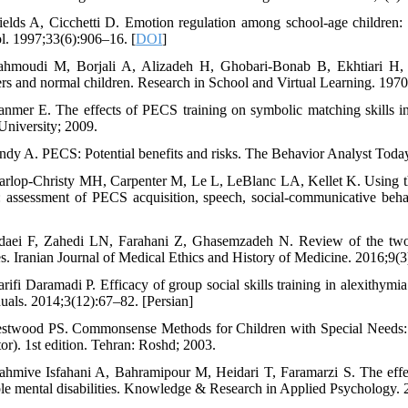
ields A, Cicchetti D. Emotion regulation among school-age children:
l. 1997;33(6):906–16. [
DOI
]
hmoudi M, Borjali A, Alizadeh H, Ghobari-Bonab B, Ekhtiari H, A
ers and normal children. Research in School and Virtual Learning. 1970
anmer E. The effects of PECS training on symbolic matching skills i
University; 2009.
ndy A. PECS: Potential benefits and risks. The Behavior Analyst Toda
arlop-Christy MH, Carpenter M, Le L, LeBlanc LA, Kellet K. Using t
: assessment of PECS acquisition, speech, social-communicative beh
daei F, Zahedi LN, Farahani Z, Ghasemzadeh N. Review of the two v
s. Iranian Journal of Medical Ethics and History of Medicine. 2016;9(3)
arifi Daramadi P. Efficacy of group social skills training in alexithym
duals. 2014;3(12):67–82. [Persian]
stwood PS. Commonsense Methods for Children with Special Needs: S
tor). 1st edition. Tehran: Roshd; 2003.
ahmive Isfahani A, Bahramipour M, Heidari T, Faramarzi S. The effec
le mental disabilities. Knowledge & Research in Applied Psychology. 