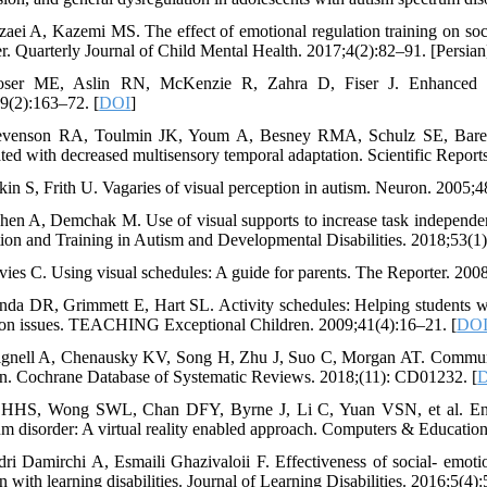
zaei A, Kazemi MS. The effect of emotional regulation training on soc
er. Quarterly Journal of Child Mental Health. 2017;4(2):82–91. [Persian
ser ME, Aslin RN, McKenzie R, Zahra D, Fiser J. Enhanced visua
9(2):163–72. [
DOI
]
evenson RA, Toulmin JK, Youm A, Besney RMA, Schulz SE, Barense MD,
ated with decreased multisensory temporal adaptation. Scientific Report
kin S, Frith U. Vagaries of visual perception in autism. Neuron. 2005;
hen A, Demchak M. Use of visual supports to increase task independence 
ion and Training in Autism and Developmental Disabilities. 2018;53(1
vies C. Using visual schedules: A guide for parents. The Reporter. 200
nda DR, Grimmett E, Hart SL. Activity schedules: Helping students w
tion issues. TEACHING Exceptional Children. 2009;41(4):16–21. [
DO
ignell A, Chenausky KV, Song H, Zhu J, Suo C, Morgan AT. Communica
en. Cochrane Database of Systematic Reviews. 2018;(11): CD01232. [
 HHS, Wong SWL, Chan DFY, Byrne J, Li C, Yuan VSN, et al. Enhanc
um disorder: A virtual reality enabled approach. Computers & Educatio
dri Damirchi A, Esmaili Ghazivaloii F. Effectiveness of social- emotion
n with learning disabilities. Journal of Learning Disabilities. 2016;5(4):