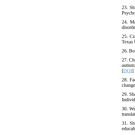
23. Sh
Psycho
24. Ma
disord
25. Cr
Texas 
26. Bo
27. Ch
autism
[
DOI
]
28. Fa
change
29. Sh
Indivi
30. We
transla
31. Sh
educab