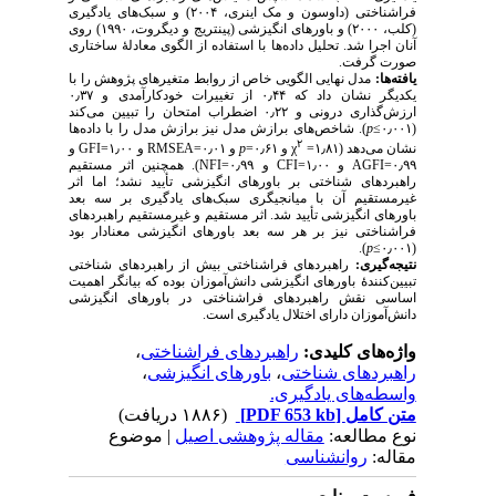
فراشناختی (داوسون و مک اینری، ۲۰۰۴) و سبک‌های یادگیری
(کلب، ۲۰۰۰) و باورهای انگیزشی (پینتریج و دیگروت، ۱۹۹۰) روی
آنان اجرا شد. تحلیل داده‌ها با استفاده از الگوی معادلۀ ساختاری
صورت گرفت.
یافته‌ها:
مدل نهایی الگویی خاص از روابط متغیرهای پژوهش را با
یکدیگر نشان داد که ۰٫۴۴ از تغییرات خودکارآمدی و ۰٫۳۷
ارزش‌گذاری درونی و ۰٫۲۲ اضطراب امتحان را تبیین می‌کند
). شاخص‌های برازش مدل نیز برازش مدل را با داده‌ها
p
(۰٫۰۰۱≥
۲
و
GFI
و ۱٫۰۰=
RMSEA
و ۰٫۰۱=
p
و ۰٫۶۱=
نشان می‌دهد (۱٫۸۱= χ
). همچنین اثر مستقیم
NFI
و ۰٫۹۹=
CFI
و ۱٫۰۰=
AGFI
۰٫۹۹=
راهبردهای شناختی بر باورهای انگیزشی تأیید نشد؛ اما اثر
غیرمستقیم آن با میانجیگری سبک‌های یادگیری بر سه بعد
باورهای انگیزشی تأیید شد. اثر مستقیم و غیرمستقیم راهبردهای
فراشناختی نیز بر هر سه بعد باورهای انگیزشی معنادار بود
).
p
۰٫۰۰۱≥
(
نتیجه‌گیری:
راهبردهای فراشناختی بیش از راهبردهای شناختی
تبیین‌کنندۀ باورهای انگیزشی دانش‌آموزان بوده که بیانگر اهمیت
اساسی نقش راهبردهای فراشناختی در باورهای انگیزشی
دانش‌آموزان دارای اختلال یادگیری است.
،
راهبردهای فراشناختی
واژه‌های کلیدی:
،
باورهای انگیزشی
،
راهبردهای شناختی
واسطه‌های یادگیری.
(۱۸۸۶ دریافت)
[PDF 653 kb]
متن کامل
نوع مطالعه:
مقاله پژوهشی اصیل
| موضوع
مقاله:
روانشناسی