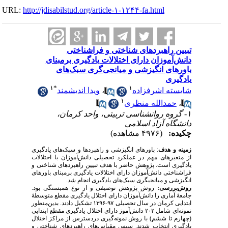
URL:
http://jdisabilstud.org/article-۱-۱۲۴۴-fa.html
تبیین راهبردهای شناختی و فراشناختی
دانش‌آموزان دارای اختلالات یادگیری برمبنای
باورهای انگیزشی و میانجی‌گری سبک‌های
یادگیری
۱
*
۱
ویدا اندیشمند
،
شایسته اشرفزاده
۱
حمدالله منظری
،
۱- گروه روانشناسی تربیتی، واحد کرمان،
دانشگاه آزاد اسلامی
چکیده:
(۴۹۷۶ مشاهده)
زمینه و هدف
: باورهای انگیزشی و راهبردها و سبک‌های یادگیری
از متغیرهای مهم در عملکرد تحصیلی دانش‌آموزان با اختلالات
یادگیری است. پژوهش حاضر با هدف تبیین راهبردهای شناختی و
فراشناختی دانش‌آموزان دارای اختلالات یادگیری برمبنای باورهای
انگیزشی و میانجیگری سبک‌های یادگیری انجام شد.
روش‌بررسی:
روش پژوهش توصیفی و از نوع همبستگی بود.
جامعهٔ آماری را دانش‌آموزان دارای اختلال یادگیری مقطع متوسطهٔ
ابتدایی کرمان در سال تحصیلی ۹۷-۱۳۹۶ تشکیل دادند. بدین‌منظور
نمونه‌ای شامل ۲۰۲ دانش‌آموز دارای اختلال یادگیری مقطع ابتدایی
(چهارم تا ششم) با روش نمونه‌گیری دردسترس از مراکز اختلال
یادگیری انتخاب شدند. سپس مقیاس‌های راهبردهای شناختی و