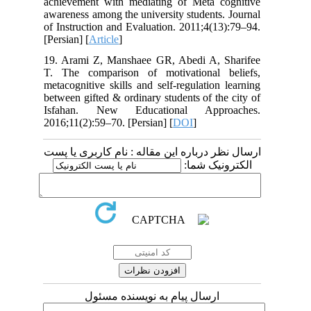
achievement with mediating of Meta cognitive
awareness among the university students. Journal
of Instruction and Evaluation. 2011;4(13):79–94.
[Persian] [
Article
]
19. Arami Z, Manshaee GR, Abedi A, Sharifee
T. The comparison of motivational beliefs,
metacognitive skills and self-regulation learning
between gifted & ordinary students of the city of
Isfahan. New Educational Approaches.
2016;11(2):59–70. [Persian] [
DOI
]
ارسال نظر درباره این مقاله : نام کاربری یا پست
الکترونیک شما:
ارسال پیام به نویسنده مسئول