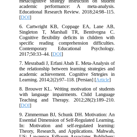
metacognitive strategy instruction on student
academic performance: A meta-analysis.
Educational Research Review. 2018;24:98–115.
[
DOI
]
6. Cartwright KB, Coppage EA, Lane AB,
Singleton T, Marshall TR, Bentivegna C.
Cognitive flexibility deficits in children with
specific reading comprehension difficulties.
Contemporary Educational Psychology.
2017;50:33–44. [
DOI
]
7. Mesrabadi J, Erfani Abab E. Meta-Analysis of
the relationship between learning strategies and
academic achievement. Cognitive Strtegies in
Learning. 2014;2(2):97–118. [Persian] [
Article
]
8. Brouwer KL. Writing motivation of students
with language impairments. Child Language
Teaching and Therapy. 2012;28(2):189–210.
[
DOI
]
9. Zimmerman BJ, Schunk DH. Motivation: An
Essential Dimension of Self-Regulated Learning.
In: Motivation and self-regulated learning:
Theory, Research, and Applications. Mahwah,
US: Lawrence Erlbaum Associates Publishers;