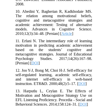
2008.
10. Abedini Y, Bagherian R, Kadkhodaie MS.
The relation among motivational beliefs,
cognitive and metacognitive strategies and
academic achievement: Testing of alternative
models. Advances in Cognitive Science.
2010;12(3):34–48. [Persian] [
Article
]
11. Erfani N. The intermediary role of learning
motivation in predicting academic achievement
based on the students’ cognitive and
metacognitive strategies. Journal of Educational
Psychology Studies. 2017;14(26):167–98.
[Persian] [
DOI
]
12. Joo Y-J, Bong M, Choi H-J. Self-efficacy for
self-regulated learning, academic self-efficacy,
and internet self-efficacy in web-based
instruction. ETR&D. 2000;48(2):5–17. [
DOI
]
13. Harputlu L, Ceylan E. The Effects of
Motivation and Metacognitive Strategy Use on
EFL Listening Proficiency. Procedia - Social and
Behavioral Sciences. 2014;158:124–31. [
DOI
]