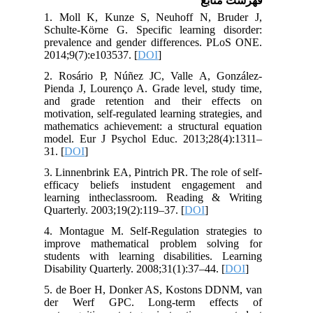
فهرست منابع
1. Moll K, Kunze S, Neuhoff N, Bruder J,
Schulte-Körne G. Specific learning disorder:
prevalence and gender differences. PLoS ONE.
2014;9(7):e103537. [
DOI
]
2. Rosário P, Núñez JC, Valle A, González-
Pienda J, Lourenço A. Grade level, study time,
and grade retention and their effects on
motivation, self-regulated learning strategies, and
mathematics achievement: a structural equation
model. Eur J Psychol Educ. 2013;28(4):1311–
31. [
DOI
]
3. Linnenbrink EA, Pintrich PR. The role of self-
efficacy beliefs instudent engagement and
learning intheclassroom. Reading & Writing
Quarterly. 2003;19(2):119–37. [
DOI
]
4. Montague M. Self-Regulation strategies to
improve mathematical problem solving for
students with learning disabilities. Learning
Disability Quarterly. 2008;31(1):37–44. [
DOI
]
5. de Boer H, Donker AS, Kostons DDNM, van
der Werf GPC. Long-term effects of