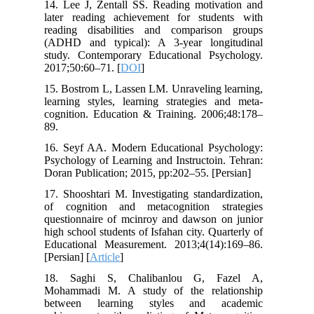
14. Lee J, Zentall SS. Reading motivation and
later reading achievement for students with
reading disabilities and comparison groups
(ADHD and typical): A 3-year longitudinal
study. Contemporary Educational Psychology.
2017;50:60–71. [
DOI
]
15. Bostrom L, Lassen LM. Unraveling learning,
learning styles, learning strategies and meta-
cognition. Education & Training. 2006;48:178–
89.
16. Seyf AA. Modern Educational Psychology:
Psychology of Learning and Instructoin. Tehran:
Doran Publication; 2015, pp:202–55. [Persian]
17. Shooshtari M. Investigating standardization,
of cognition and metacognition strategies
questionnaire of mcinroy and dawson on junior
high school students of Isfahan city. Quarterly of
Educational Measurement. 2013;4(14):169–86.
[Persian] [
Article
]
18. Saghi S, Chalibanlou G, Fazel A,
Mohammadi M. A study of the relationship
between learning styles and academic