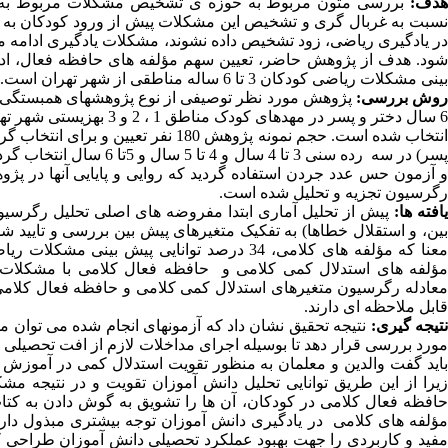
هدف:
بررسی متون مربوط به حوزه ی تشخیص مشکلات مربوط به ی
نسبت به غربال گری و تشخیص این مشکلات پیش از ورود کودکان به
در یادگیری ریاضی، زود تشخیص داده نشوند، مشکلات یادگیری ادامه 
شود. هدف از پژوهش حاضر، تعیین سهم مؤلفه های حافظه فعال، ادر
بینی مشکلات ریاضی کودکان 3 تا 6 ساله مناطقی از شهر تهران است.
وش بررسی:
6 سال دختر و پسر در مهد
پسر) در سه رده سنی 3 تا 
و آزمون حس عدد جردن استفاده گردید که روایی و پایایی آنها در پ
رگرسیون تجزیه و تحلیل شده است.
افته ها:
پیش از تحلیل آماری ابتدا مفروضه های اصلی تحلیل رگرسی
ؤلفه های استدلال کمی کلامی و حافظه فعال کلامی با مشکلات ر
قابل ملاحظه ای دارند.
تیجه گیری:
نتیجه تحقیق نشان داد که آزمونهای انجام شده می توان م
مورد بررسی قرار دهد تا بوسیله اجرای مداخلات لازم از افت تحصیلی 
باید گفت والدین و معلمان به منظور تقویت استدلال کمی در آموزش ها
زیرا از این طریق توانایی تحلیل دانش آموزان تقویت و در نتیجه م
حافظه فعال کلامی در کودکان، آن ها را تشویق به گوش دادن به کتا
مؤلفه های کلامی در یادگیری دانش آموزان توجه بیشتری مبذول دارند
مفید و کاربردی را جهت بهبود عملکرد تحصیلی دانش آموزان طراحی 