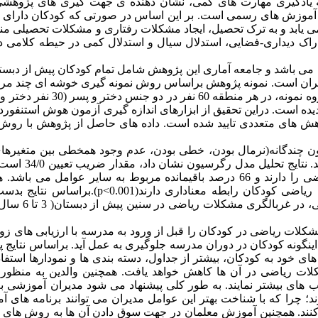
ادگیری مهارت های کمی، نشان دهنده ی جهت گیری های پژوهشی
 آموزش های رسمی است. بر این اساس در صورتی که کودکان دارای
می یابد و به ترک تحصیل، ایجاد مشکلات رفتاری و مشکلات تحصیلی م
اک دیداری-فضایی، استدلال سیال و استدلال کمی در حیطه کلامی د
های کودک مناطق 1 ، 2 و 3 بهزیستی شهر تهران است. نمونه پژوهش براساس روش نمونه گیری خوشه ای چند
4 سال و 4 تا 5 سال و 5تا 6 سال انتخاب گردیده است. دراین تحقیق از ابزارهای اندازه گیری آزمون هوش استنف
ژوهش های متعددی تایید شده است. داده های حاصل از پژوهش با روش
ون چندگانه(نرمال بودن، خطی بودن، عدم وجود همخطی بین متغیرها
بین، و استقلال خطاها) به تفکیک متغیرهای پیش بین بررسی و تا
معنا که مؤلفه های کلامی، 34 درصد توانایی پیش بینی مشکلات ریاضی را دارند و 66 درصد باقیمانده مربوط به سایر عوامل م
یاضی کودکان رابطه معناداری دارند(
p<0.001
).براساس نتایج بدست
معادله رگرسیون متغیرهای استدلال کمی کلامی و حافظه فع
شکلات ریاضی در کودکان را قبل از ورود به مدرسه با ارزیابی های زو
اینگونه کودکان در دوران مدرسه جلوگیری به عمل آید. براساس نتایج
ی خود به کودکان، بیشتر از جداول، دسته بندی ها و نمودارها استفاد
شکلات ریاضی در آن ها کاهش خواهد یافت. همچنین والدین به منظور
ب های بیشتر نمایند. به طور کلی پیشنهاد می شود مدیران آموزشی 
؛ چرا که با شناخت بهتر این عوامل مدیران می توانند برنامه های 
کنند. همچنین آموزش معلمان در جهت سوق دادن آن ها به روش های 