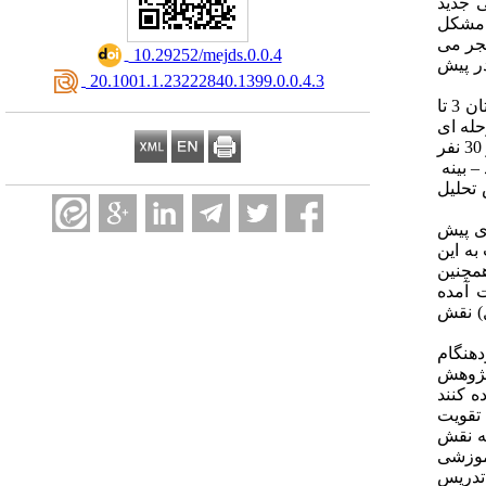
 جدید
 مشکل
نجر می
‎ 10.29252/mejds.0.0.4
ر پیش
‎ 20.1001.1.23222840.1399.0.0.4.3
پژوهش مورد نظر توصیفی از نوع پژوهش­های همبستگی می باشد و جامعه آماری این پژوهش شامل تمام کودکان پیش از دبستان 3 تا
 مرحله ای
انتخاب شده است. حجم نمونه پژوهش 180 نفر تعیین و برای انتخاب گروه نمونه، در هر منطقه 60 نفر در دو جنس دختر و پسر (30 نفر دختر و 30 نفر
ورد – بینه
 تحلیل
ی پیش
یید شد. نتایج تحلیل مدل رگرسیون نشان داد، مقدار ضریب تعیین 34/0 است به این
ی باشد. همچنین
 آمده
ال کلامی، در غربالگری مشکلات ریاضی در سنین پیش از دبستان( 3 تا 6 سال) نقش
دهنگام
 پژوهش
ه کنند
 تقویت
به نقش
آموزشی
تدریس