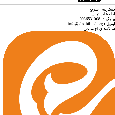
دسترسی سریع
اطلاعات تماس
پیامک :
09365310081
ایمیل :
info@jdisabilstud.org
شبکه‌های اجتماعی