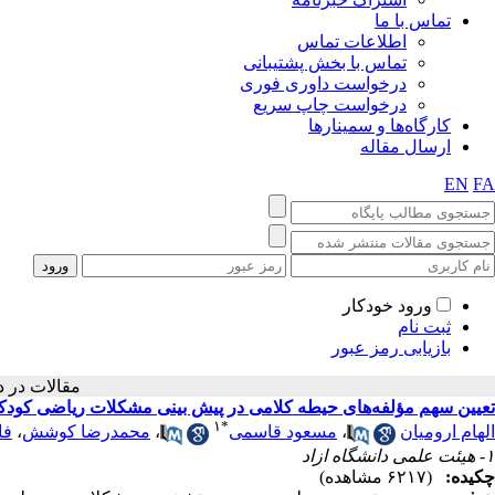
تماس با ما
اطلاعات تماس
تماس با بخش پشتیبانی
درخواست داوری فوری
درخواست چاپ سریع
کارگاه‌ها و سمینارها
ارسال مقاله
EN
FA
ورود خودکار
ثبت نام
بازیابی رمز عبور
مقالات 
تعیین سهم مؤلفه‌های حیطه کلامی در پیش بینی مشکلات ریاضی کودکان 3 تا 6 
۱
*
الهام ارومیان
،
مسعود قاسمی
،
محمدرضا کوشش
،
فا
۱- هیئت علمی دانشگاه ازاد
چکیده:
(۶۲۱۷ مشاهده)