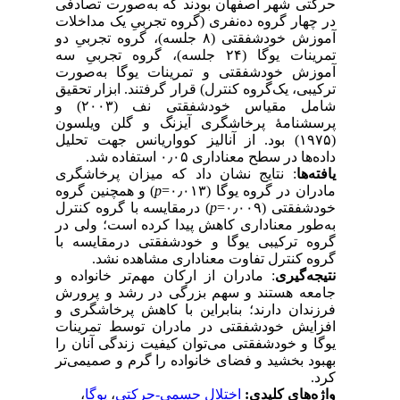
حرکتی شهر اصفهان بودند که به‌صورت تصادفی
در چهار گروه ده‌نفری (گروه تجربیِ یک مداخلات
آموزش خودشفقتی (۸ جلسه)، گروه تجربیِ دو
تمرینات یوگا (۲۴ جلسه)، گروه تجربیِ سه
آموزش خودشفقتی و تمرینات یوگا به‌صورت
ترکیبی، یک‌گروه کنترل) قرار گرفتند. ابزار تحقیق
شامل مقیاس خودشفقتی نف (۲۰۰۳) و
پرسشنامهٔ پرخاشگری آیزنگ و گلن ویلسون
(۱۹۷۵) بود. از آنالیز کوواریانس جهت تحلیل
داده‌ها در سطح معناداری ۰٫۰۵ استفاده شد.
یافته‌ها
: نتایج نشان داد که میزان پرخاشگری
) و همچنین گروه
p
مادران در گروه یوگا (۰٫۰۱۳=
) درمقایسه با گروه کنترل
p
خودشفقتی (۰٫۰۰۹=
به‌طور معناداری کاهش پیدا کرده است؛ ولی در
گروه ترکیبی یوگا و خودشفقتی درمقایسه با
گروه کنترل تفاوت معناداری مشاهده نشد.
نتیجه‌گیری
: مادران از ارکان مهم‌تر خانواده و
جامعه هستند و سهم بزرگی در رشد و پرورش
فرزندان دارند؛ بنابراین با کاهش پرخاشگری و
افزایش خودشفقتی در مادران توسط تمرینات
یوگا و خودشفقتی می‌توان کیفیت زندگی آنان را
بهبود بخشید و فضای خانواده را گرم و صمیمی‌تر
کرد.
،
یوگا
،
اختلال جسمی-حرکتی
واژه‌های کلیدی: