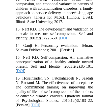
compassion, and emotional variance in parents of
children with communication disorders: a family
approach to service delivery in speech-language
pathology [Thesis for M.Sc]. [Illinois, USA]:
Illinois State University; 2017.
13. Neff KD. The development and validation of
a scale to measure self-compassion. Self and
Identity. 2003;2(3):223-50. [
DOI
]
14. Ganji H. Personality evaluation. Tehran:
Salavan Publications; 2001. [Persian]
15. Neff KD. Self-compassion: An alternative
conceptualization of a healthy attitude toward
oneself. Self and Identity. 2003;2(2):85-101.
[
DOI
]
16. Hoseinzadeh SN, Fatollahzadeh N, Saadati
N, Rostami M. The effectiveness of acceptance
and commitment training on improving the
quality of life and self-compassion of the mothers
of educable disabled children. Quarterly Journal
of Psychological Studies. 2016;12(3):103–22.
[Persian] [
DOI
]