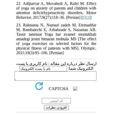
22. Adlparvar A, Movahedi A, Rafei M. Effect
of yoga on anxiety of parents and children with
attention deficit/hyperactivity disorders. Motor
Behavior. 2017;9(27):118–36. [Persian] [
DOI
]
23. Rahnama N, Namazi zadeh M, Etemadifar
M, Bambaiechi E, Arbabzade S, Nazarian AB.
Tassir tamrinat Yoga bar avamel montakhab
amadegi jesmi bimaran mobtala MS [The effect
of yoga exercises on selected factors for the
physical fitness of patients with MS]. Olympic.
2011;19(3):95–106. [Persian]
ارسال نظر درباره این مقاله : نام کاربری یا پست
الکترونیک شما: