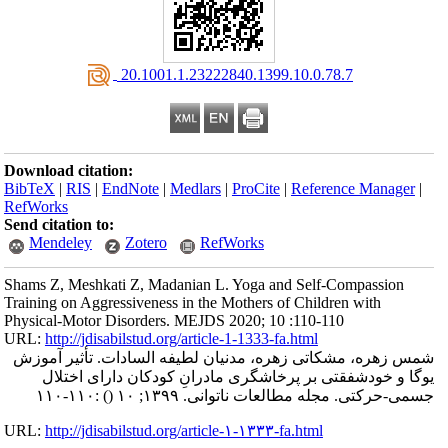
‎ 20.1001.1.23222840.1399.10.0.78.7
Download citation:
BibTeX
|
RIS
|
EndNote
|
Medlars
|
ProCite
|
Reference Manager
|
RefWorks
Send citation to:
Mendeley
Zotero
RefWorks
Shams Z, Meshkati Z, Madanian L. Yoga and Self-Compassion
Training on Aggressiveness in the Mothers of Children with
Physical-Motor Disorders. MEJDS 2020; 10 :110-110
URL:
http://jdisabilstud.org/article-1-1333-fa.html
شمس زهره، مشکاتی زهره، مدنیان لطیفه السادات. تأثیر آموزش
یوگا و خودشفقتی بر پرخاشگری مادرانِ کودکان دارای اختلال
:۱۱۰-۱۱۰
()
جسمی-حرکتی. مجله مطالعات ناتوانی. ۱۳۹۹; ۱۰
URL:
http://jdisabilstud.org/article-۱-۱۳۳۳-fa.html