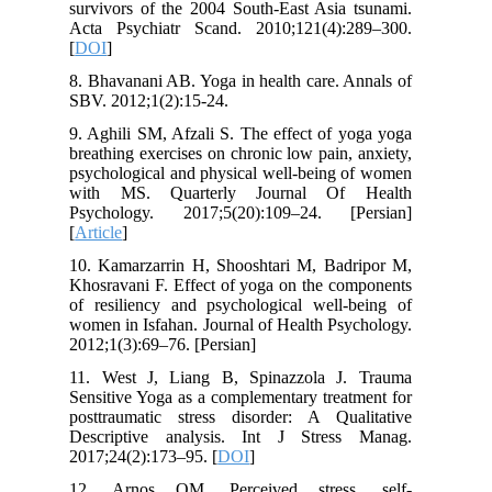
survivors of the 2004 South-East Asia tsunami.
Acta Psychiatr Scand. 2010;121(4):289–300.
[
DOI
]
8. Bhavanani AB. Yoga in health care. Annals of
SBV. 2012;1(2):15-24.
9. Aghili SM, Afzali S. The effect of yoga yoga
breathing exercises on chronic low pain, anxiety,
psychological and physical well-being of women
with MS. Quarterly Journal Of Health
Psychology. 2017;5(20):109–24. [Persian]
[
Article
]
10. Kamarzarrin H, Shooshtari M, Badripor M,
Khosravani F. Effect of yoga on the components
of resiliency and psychological well-being of
women in Isfahan. Journal of Health Psychology.
2012;1(3):69–76. [Persian]
11. West J, Liang B, Spinazzola J. Trauma
Sensitive Yoga as a complementary treatment for
posttraumatic stress disorder: A Qualitative
Descriptive analysis. Int J Stress Manag.
2017;24(2):173–95. [
DOI
]
12. Arnos OM. Perceived stress, self-