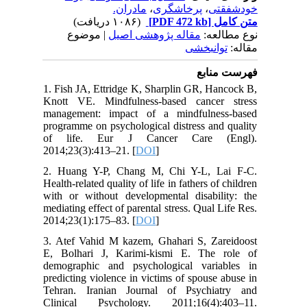
مادران.
،
پرخاشگری
،
خودشفقتی
(۱۰۸۶ دریافت)
[PDF 472 kb]
متن کامل
نوع مطالعه:
مقاله پژوهشی اصیل
| موضوع
مقاله:
توانبخشی
فهرست منابع
1. Fish JA, Ettridge K, Sharplin GR, Hancock B,
Knott VE. Mindfulness-based cancer stress
management: impact of a mindfulness-based
programme on psychological distress and quality
of life. Eur J Cancer Care (Engl).
2014;23(3):413–21. [
DOI
]
2. Huang Y-P, Chang M, Chi Y-L, Lai F-C.
Health-related quality of life in fathers of children
with or without developmental disability: the
mediating effect of parental stress. Qual Life Res.
2014;23(1):175–83. [
DOI
]
3. Atef Vahid M kazem, Ghahari S, Zareidoost
E, Bolhari J, Karimi-kismi E. The role of
demographic and psychological variables in
predicting violence in victims of spouse abuse in
Tehran. Iranian Journal of Psychiatry and
Clinical Psychology. 2011;16(4):403–11.