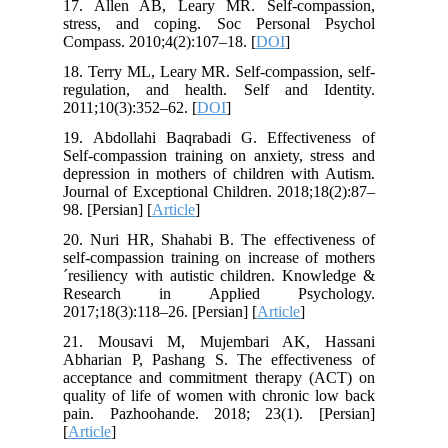
17. Allen AB, Leary MR. Self-compassion,
stress, and coping. Soc Personal Psychol
Compass. 2010;4(2):107–18. [
DOI
]
18. Terry ML, Leary MR. Self-compassion, self-
regulation, and health. Self and Identity.
2011;10(3):352–62. [
DOI
]
19. Abdollahi Baqrabadi G. Effectiveness of
Self-compassion training on anxiety, stress and
depression in mothers of children with Autism.
Journal of Exceptional Children. 2018;18(2):87–
98. [Persian] [
Article
]
20. Nuri HR, Shahabi B. The effectiveness of
self-compassion training on increase of mothers
´resiliency with autistic children. Knowledge &
Research in Applied Psychology.
2017;18(3):118–26. [Persian] [
Article
]
21. Mousavi M, Mujembari AK, Hassani
Abharian P, Pashang S. The effectiveness of
acceptance and commitment therapy (ACT) on
quality of life of women with chronic low back
pain. Pazhoohande. 2018; 23(1). [Persian]
[
Article
]