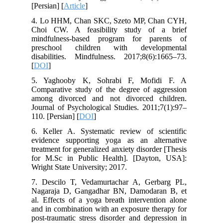
[Persian] [
Article
]
4. Lo HHM, Chan SKC, Szeto MP, Chan CYH,
Choi CW. A feasibility study of a brief
mindfulness-based program for parents of
preschool children with developmental
disabilities. Mindfulness. 2017;8(6):1665–73.
[
DOI
]
5. Yaghooby K, Sohrabi F, Mofidi F. A
Comparative study of the degree of aggression
among divorced and not divorced children.
Journal of Psychological Studies. 2011;7(1):97–
110. [Persian] [
DOI
]
6. Keller A. Systematic review of scientific
evidence supporting yoga as an alternative
treatment for generalized anxiety disorder [Thesis
for M.Sc in Public Health]. [Dayton, USA]:
Wright State University; 2017.
7. Descilo T, Vedamurtachar A, Gerbarg PL,
Nagaraja D, Gangadhar BN, Damodaran B, et
al. Effects of a yoga breath intervention alone
and in combination with an exposure therapy for
post-traumatic stress disorder and depression in