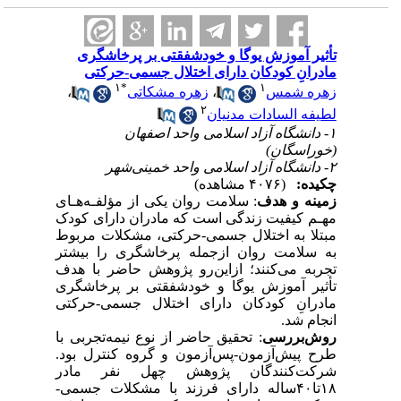
تأثیر آموزش یوگا و خودشفقتی بر پرخاشگری
مادرانِ کودکان دارای اختلال جسمی-حرکتی
۱
*
۱
،
زهره مشکاتی
،
زهره شمس
۲
لطیفه السادات مدنیان
۱- دانشگاه آزاد اسلامی واحد اصفهان
(خوراسگان)
۲- دانشگاه آزاد اسلامی واحد خمینی‌شهر
چکیده:
(۴۰۷۶ مشاهده)
زمینه و هدف
: ﺳﻼﻣﺖ روان یکی از مؤﻟﻔـﻪﻫـﺎی
ﻣﻬـﻢ ﻛﻴﻔﻴﺖ زندگی ‌است که مادران دارای کودک
مبتلا به اختلال جسمی-حرکتی، مشکلات مربوط
به سلامت روان ازجمله پرخاشگری را بیشتر
تجربه می‌کنند؛ ازاین‌رو پژوهش حاضر با هدف
تأثیر آموزش یوگا و خودشفقتی بر پرخاشگری
مادرانِ کودکان دارای اختلال جسمی-حرکتی
انجام شد.
روش‌بررسی
: تحقیق حاضر از نوع نیمه‌تجربی با
طرح پیش‌آزمون-پس‌آزمون و گروه کنترل بود.
شرکت‌کنندگان پژوهش چهل نفر مادر
۱۸تا۴۰ساله دارای فرزند با مشکلات جسمی-