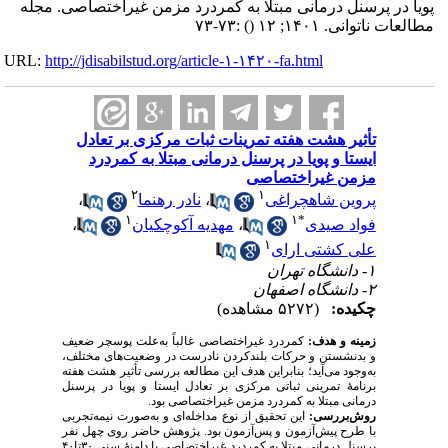
پویا در پرسنل درمانی مبتلا به کمردرد مزمن غیراختصاصی. مجله
:۷۳-۷۳
()
مطالعات ناتوانی. ۱۴۰۱; ۱۲
URL:
http://jdisabilstud.org/article-۱-۱۴۲۰-fa.html
تأثیر هشت هفته تمرینات ثبات مرکزی بر تعادل
ایستا و پویا در پرسنل درمانی مبتلا به کمردرد
مزمن غیراختصاصی
۲
۱
،
نادر رهنما
،
پروین شاهچراغی
۱
۱
*
،
مهدیه آکوچکیان
،
فواد صیدی
۱
علی کشتی ارای
۱- دانشگاه تهران
۲- دانشگاه اصفهان
چکیده:
(۵۲۷۲ مشاهده)
زمینه و هدف:
کمردرد غیراختصاصی غالباً به‌علت پوسچر ضعیف
و بدنشستن و حرکات بلندکردن نادرست در وضعیت‌های مختلف،
به‌وجود می‌آید؛ بنابراین هدف این مطالعه بررسی تأثیر هشت هفته
برنامهٔ تمرینی ثباتی مرکزی بر تعادل ایستا و پویا در پرسنل
درمانی مبتلا به کمردرد مزمن غیراختصاصی بود.
روش‌بررسی:
این تحقیق از نوع مداخله‌ای و به‌صورت نیمه‌تجربی
با طرح پیش‌آزمون و پس‌آزمون بود. پژوهش حاضر روی چهل نفر
پرسنل درمانی مبتلا به کمردرد غیراختصاصی با دامنهٔ سنی ۳۰تا۴۰