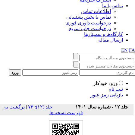
تماس با ما
اطلاعات تماس
تماس با بخش پشتیبانی
درخواست داوری فوری
درخواست چاپ سریع
کارگاه‌ها و سمینارها
ارسال مقاله
EN
F
ورود خودکار
ثبت نام
بازیابی رمز عبور
برگشت به
|
‫جلد (۱۲): ۷۳
جلد ۱۲ - شماره سال ۱۴۰۱
فهرست نسخه ها