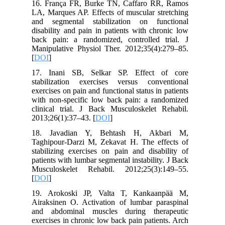
16. França FR, Burke TN, Caffaro RR, Ramos
LA, Marques AP. Effects of muscular stretching
and segmental stabilization on functional
disability and pain in patients with chronic low
back pain: a randomized, controlled trial. J
Manipulative Physiol Ther. 2012;35(4):279–85.
[
DOI
]
17. Inani SB, Selkar SP. Effect of core
stabilization exercises versus conventional
exercises on pain and functional status in patients
with non-specific low back pain: a randomized
clinical trial. J Back Musculoskelet Rehabil.
2013;26(1):37–43. [
DOI
]
18. Javadian Y, Behtash H, Akbari M,
Taghipour-Darzi M, Zekavat H. The effects of
stabilizing exercises on pain and disability of
patients with lumbar segmental instability. J Back
Musculoskelet Rehabil. 2012;25(3):149–55.
[
DOI
]
19. Arokoski JP, Valta T, Kankaanpää M,
Airaksinen O. Activation of lumbar paraspinal
and abdominal muscles during therapeutic
exercises in chronic low back pain patients. Arch