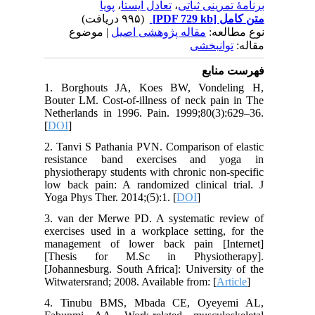
پویا
،
تعادل ایستا
،
برنامهٔ تمرینی ثباتی
(۹۹۵ دریافت)
[PDF 729 kb]
متن کامل
نوع مطالعه:
مقاله پژوهشی اصیل
| موضوع
مقاله:
توانبخشی
فهرست منابع
1. Borghouts JA, Koes BW, Vondeling H,
Bouter LM. Cost-of-illness of neck pain in The
Netherlands in 1996. Pain. 1999;80(3):629–36.
[
DOI
]
2. Tanvi S Pathania PVN. Comparison of elastic
resistance band exercises and yoga in
physiotherapy students with chronic non-specific
low back pain: A randomized clinical trial. J
Yoga Phys Ther. 2014;(5):1. [
DOI
]
3. van der Merwe PD. A systematic review of
exercises used in a workplace setting, for the
management of lower back pain [Internet]
[Thesis for M.Sc in Physiotherapy].
[Johannesburg. South Africa]: University of the
Witwatersrand; 2008. Available from: [
Article
]
4. Tinubu BMS, Mbada CE, Oyeyemi AL,