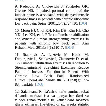
9. Radebold A, Cholewicki J, Polzhofer GK,
Greene HS. Impaired postural control of the
lumbar spine is associated with delayed muscle
response times in patients with chronic idiopathic
low back pain. Spine. 2001;26(7):724–30. [
DOI
]
10. Moon HJ, Choi KH, Kim DH, Kim HJ, Cho
YK, Lee KH, et al. Effect of lumbar stabilization
and dynamic lumbar strengthening exercises in
patients with chronic low back pain. Ann
Rehabil Med. 2013;37(1):110–7. [
DOI
]
11. Stankovic A, Lazovic M, Kocic M,
Dimitrijevic L, Stankovic I, Zlatanovic D, et al.
177Lumbar Stabilization Exercises in Addition to
Strengtheningand Stretching Exercises Reduce
Pain and Increase Function in Patients With
Chronic Low Back Pain: Randomized
ClinicalOpen-Label Study. tftr. 2012;58(3):177–
83. [Turkish] [
DOI
]
12. Salehivand R. Ta’asir 6 hafte tamrinat sobat
dahande markazi ista va pooya bar dard va
ta’adol zanan mobtala be kamar dard mozmen
gheyr ekhtesasi [he effect of six weeks statistic