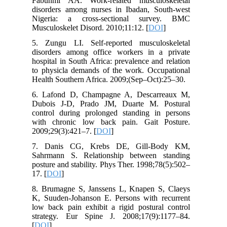
Fabunmi AA. Work-related musculoskeletal
disorders among nurses in Ibadan, South-west
Nigeria: a cross-sectional survey. BMC
Musculoskelet Disord. 2010;11:12. [
DOI
]
5. Zungu LI. Self-reported musculoskeletal
disorders among office workers in a private
hospital in South Africa: prevalence and relation
to physicla demands of the work. Occupational
Health Southern Africa. 2009;(Sep–Oct):25–30.
6. Lafond D, Champagne A, Descarreaux M,
Dubois J-D, Prado JM, Duarte M. Postural
control during prolonged standing in persons
with chronic low back pain. Gait Posture.
2009;29(3):421–7. [
DOI
]
7. Danis CG, Krebs DE, Gill-Body KM,
Sahrmann S. Relationship between standing
posture and stability. Phys Ther. 1998;78(5):502–
17. [
DOI
]
8. Brumagne S, Janssens L, Knapen S, Claeys
K, Suuden-Johanson E. Persons with recurrent
low back pain exhibit a rigid postural control
strategy. Eur Spine J. 2008;17(9):1177–84.
[
DOI
]