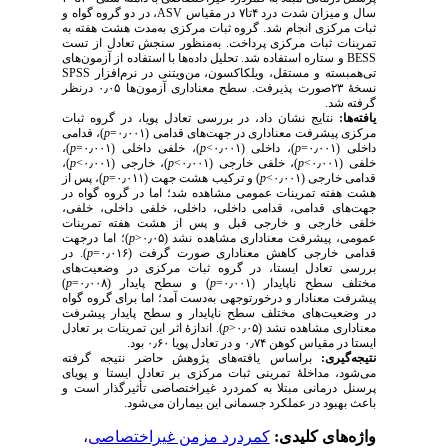
، در دو گروه گواه و
AS
V
سال و میزان شدت درد ۴تا۷ در مقیاس
ثبات مرکزی انجام شد. گروه ثبات مرکزی به‌مدت هشت هفته به
تمرینات ثبات مرکزی پرداخت. به‌منظور سنجش تعادل از تست
و ستاره استفاده شد. تحلیل داده‌ها با استفاده از آزمون‌های
BESS
SPS
S
تی‌همبسته و مستقل، ویلکاکسون، من‌ویتنی در نرم‌افزار
نسخۀ ۲۳صورت پذیرفت. سطح معناداری آزمون‌ها ۰٫۰۵ درنظر
گرفته شد.
یافته‌ها:
نتایج نشان داد، در بررسی تعادل پویا، در گروه ثبات
)، قدامی
p
مرکزی پیشرفت معناداری در جهت‌های قدامی (۰٫۰۰۱=
)،
p
)، خلفی داخلی (۰٫۰۰۱=
p
)، داخلی (۰٫۰۰۱>
p
داخلی (۰٫۰۰۱=
)،
p
)، خارجی (۰٫۰۰۱>
p
)، خلفی خارجی (۰٫۰۰۱>
p
خلفی (۰٫۰۰۱>
)، پس از
p
) و ترکیب هشت جهت (۰٫۰۱۱=
p
قدامی خارجی (۰٫۰۰۱>
هشت هفته تمرینات عمومی مشاهده شد؛ اما در گروه گواه در
جهت‌های قدامی، قدامی داخلی، داخلی، خلفی داخلی، خلفی،
خلفی خارجی و خارجی قبل و پس از هشت هفته تمرینات
)؛ اما درجهت
p
عمومی، پیشرفت معناداری مشاهده نشد (۰٫۰۵<
). در
p
قدامی خارجی کاهش معناداری صورت گرفت (۰٫۰۱۶=
بررسی تعادل ایستا، در گروه ثبات مرکزی در وضعیت‌های
)
p
) و سطح پایدار (۰٫۰۰۸=
p
مختلف سطح ناپایدار (۰٫۰۰۱=
پیشرفت معنادار و درخورتوجهی به‌دست آمد؛ اما برای گروه گواه
در وضعیت‌های مختلف سطح ناپایدار و سطح پایدار پیشرفت
). اندازهٔ اثر این تمرینات بر تعادل
p
معناداری مشاهده نشد (۰٫۰۵<
ایستا در مقیاس کوهن ۰٫۷۴ و در تعادل پویا ۰٫۶۰ بود.
نتیجه‌گیری:
براساس یافته‌های پژوهش حاضر نتیجه گرفته
می‌شود، مداخلهٔ تمرینی ثبات مرکزی بر تعادل ایستا و پویای
پرسنل درمانی مبتلا به کمردرد غیراختصاصی تأثیرگذار است و
باعث بهبود در عملکرد جسمانی این بیماران می‌شود.
،
کمردرد مزمن غیراختصاصی
واژه‌های کلیدی: