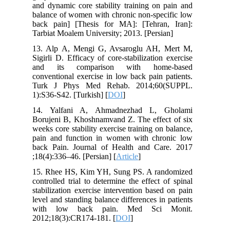
and dynamic core stability training on pain and
balance of women with chronic non-specific low
back pain] [Thesis for MA]: [Tehran, Iran]:
Tarbiat Moalem University; 2013. [Persian]
13. Alp A, Mengi G, Avsaroglu AH, Mert M,
Sigirli D. Efficacy of core-stabilization exercise
and its comparison with home-based
conventional exercise in low back pain patients.
Turk J Phys Med Rehab. 2014;60(SUPPL.
1):S36‐S42. [Turkish] [
DOI
]
14. Yalfani A, Ahmadnezhad L, Gholami
Borujeni B, Khoshnamvand Z. The effect of six
weeks core stability exercise training on balance,
pain and function in women with chronic low
back Pain. Journal of Health and Care. 2017
;18(4):336–46. [Persian] [
Article
]
15. Rhee HS, Kim YH, Sung PS. A randomized
controlled trial to determine the effect of spinal
stabilization exercise intervention based on pain
level and standing balance differences in patients
with low back pain. Med Sci Monit.
2012;18(3):CR174-181. [
DOI
]