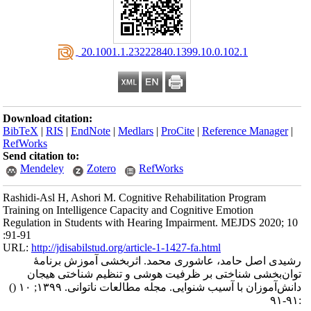
‎ 20.1001.1.23222840.1399.10.0.102.1
Download citation:
BibTeX
|
RIS
|
EndNote
|
Medlars
|
ProCite
|
Reference Manager
|
RefWorks
Send citation to:
Mendeley
Zotero
RefWorks
Rashidi-Asl H, Ashori M. Cognitive Rehabilitation Program
Training on Intelligence Capacity and Cognitive Emotion
Regulation in Students with Hearing Impairment. MEJDS 2020; 10
:91-91
URL:
http://jdisabilstud.org/article-1-1427-fa.html
رشیدی اصل حامد، عاشوری محمد. اثربخشی آموزش برنامهٔ
توان‌بخشی شناختی بر ظرفیت هوشی و تنظیم شناختی هیجان
()
دانش‌آموزان با آسیب شنوایی. مجله مطالعات ناتوانی. ۱۳۹۹; ۱۰
:۹۱-۹۱