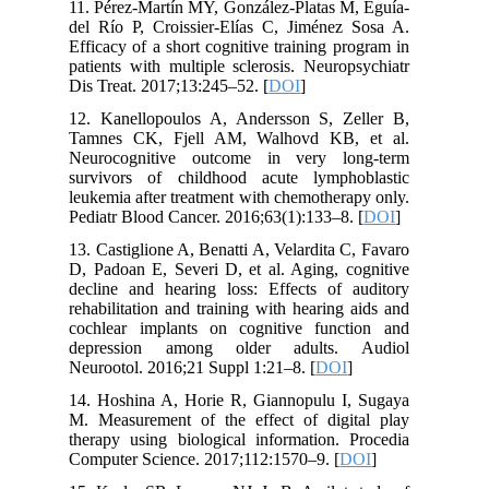
11. Pérez-Martín MY, González-Platas M, Eguía-
del Río P, Croissier-Elías C, Jiménez Sosa A.
Efficacy of a short cognitive training program in
patients with multiple sclerosis. Neuropsychiatr
Dis Treat. 2017;13:245–52. [
DOI
]
12. Kanellopoulos A, Andersson S, Zeller B,
Tamnes CK, Fjell AM, Walhovd KB, et al.
Neurocognitive outcome in very long-term
survivors of childhood acute lymphoblastic
leukemia after treatment with chemotherapy only.
Pediatr Blood Cancer. 2016;63(1):133–8. [
DOI
]
13. Castiglione A, Benatti A, Velardita C, Favaro
D, Padoan E, Severi D, et al. Aging, cognitive
decline and hearing loss: Effects of auditory
rehabilitation and training with hearing aids and
cochlear implants on cognitive function and
depression among older adults. Audiol
Neurootol. 2016;21 Suppl 1:21–8. [
DOI
]
14. Hoshina A, Horie R, Giannopulu I, Sugaya
M. Measurement of the effect of digital play
therapy using biological information. Procedia
Computer Science. 2017;112:1570–9. [
DOI
]