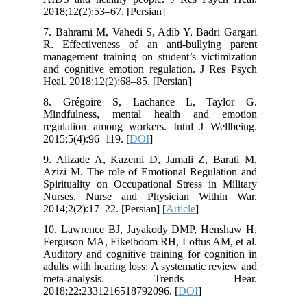
2018;12(2):53–67. [Persian]
7. Bahrami M, Vahedi S, Adib Y, Badri Gargari
R. Effectiveness of an anti-bullying parent
management training on student’s victimization
and cognitive emotion regulation. J Res Psych
Heal. 2018;12(2):68–85. [Persian]
8. Grégoire S, Lachance L, Taylor G.
Mindfulness, mental health and emotion
regulation among workers. Intnl J Wellbeing.
2015;5(4):96–119. [
DOI
]
9. Alizade A, Kazemi D, Jamali Z, Barati M,
Azizi M. The role of Emotional Regulation and
Spirituality on Occupational Stress in Military
Nurses. Nurse and Physician Within War.
2014;2(2):17–22. [Persian] [
Article
]
10. Lawrence BJ, Jayakody DMP, Henshaw H,
Ferguson MA, Eikelboom RH, Loftus AM, et al.
Auditory and cognitive training for cognition in
adults with hearing loss: A systematic review and
meta-analysis. Trends Hear.
2018;22:2331216518792096. [
DOI
]