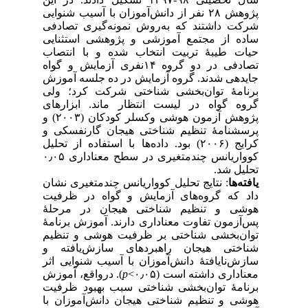
پژوهش ۲۸ نفر از دانش‌آموزان با آسیب شنوایی
شرکت داشتند که به‌روش نمونه‌گیری تصادفی
ساده از مجتمع آموزشی و پژوهشی استثنایی
حیات طیبهٔ تربیت انتخاب شده و با انتصاب
تصادفی در دو گروه ۱۴نفری آزمایش و گواه
جایدهی شدند. گروه آزمایش در ده جلسه آموزش
برنامهٔ توان‌بخشی شناختی شرکت کرد؛ ولی
گروه گواه در لیست انتظار ماند. ابزارهای
پژوهش آزمون هوشی وکسلر کودکان (۲۰۰۳) و
پرسشنامهٔ تنظیم شناختی هیجان گارنفسکی و
کرایج (۲۰۰۶) بود. داده‌ها با استفاده از تحلیل
کوواریانس چندمتغیری در سطح معناداری ۰٫۰۵
تحلیل شد.
یافته‌ها
: نتایج تحلیل کوواریانس چندمتغیری نشان
داد که گروه‌های آزمایش و گواه در ظرفیت
هوشی و تنظیم شناختی هیجان در مرحلهٔ
پس‌آزمون تفاوت معناداری دارند. آموزش برنامهٔ
توان‌بخشی شناختی بر ظرفیت هوشی و تنظیم
شناختی هیجان راهبردهای سازش‌یافته و
سازش‌نایافتهٔ دانش‌آموزان با آسیب شنوایی اثر
). درواقع، آموزش
p
معناداری داشته است (۰٫۰۵>
برنامهٔ توان‌بخشی شناختی سبب بهبود ظرفیت
هوشی و تنظیم شناختی هیجان دانش‌آموزان با