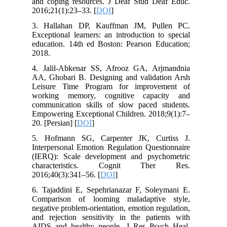
and coping resources. J Deaf Stud Deaf Educ.
2016;21(1):23–33. [
DOI
]
3. Hallahan DP, Kauffman JM, Pullen PC.
Exceptional learners: an introduction to special
education. 14th ed Boston: Pearson Education;
2018.
4. Jalil-Abkenar SS, Afrooz GA, Arjmandnia
AA, Ghobari B. Designing and validation Arsh
Leisure Time Program for improvement of
working memory, cognitive capacity and
communication skills of slow paced students.
Empowering Exceptional Children. 2018;9(1):7–
20. [Persian] [
DOI
]
5. Hofmann SG, Carpenter JK, Curtiss J.
Interpersonal Emotion Regulation Questionnaire
(IERQ): Scale development and psychometric
characteristics. Cognit Ther Res.
2016;40(3):341–56. [
DOI
]
6. Tajaddini E, Sepehrianazar F, Soleymani E.
Comparison of looming maladaptive style,
negative problem-orientation, emotion regulation,
and rejection sensitivity in the patients with
AIDS and healthy people. J Res Psych Heal.