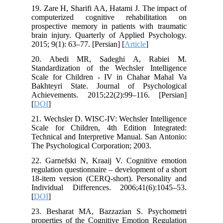
19. Zare H, Sharifi AA, Hatami J. The impact of
computerized cognitive rehabilitation on
prospective memory in patients with traumatic
brain injury. Quarterly of Applied Psychology.
2015; 9(1): 63–77. [Persian] [
Article
]
20. Abedi MR, Sadeghi A, Rabiei M.
Standardization of the Wechsler Intelligence
Scale for Children - IV in Chahar Mahal Va
Bakhteyri State. Journal of Psychological
Achievements. 2015;22(2):99–116. [Persian]
[
DOI
]
21. Wechsler D. WISC-IV: Wechsler Intelligence
Scale for Children, 4th Edition Integrated:
Technical and Interpretive Manual. San Antonio:
The Psychological Corporation; 2003.
22. Garnefski N, Kraaij V. Cognitive emotion
regulation questionnaire – development of a short
18-item version (CERQ-short). Personality and
Individual Differences. 2006;41(6):1045–53.
[
DOI
]
23. Besharat MA, Bazzazian S. Psychometri
properties of the Cognitive Emotion Regulation