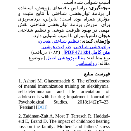
آسیب شنوایی شده است.
نتیجه‌گیری
: براساس یافته‌های پژوهش، استفاده
از برنامهٔ توان‌بخشی شناختی با نتایج مثبت و
مؤثری همراه بوده است؛ بنابراین، برنامه‌ریزی
برای آموزش برنامهٔ توان‌بخشی شناختی نقش
مهمی در بهبود ظرفیت هوشی و تنظیم شناختی
هیجان دانش‌آموزان با آسیب شنوایی دارد.
،
تنظیم شناختی هیجان
واژه‌های کلیدی:
ظرفیت هوشی.
،
توان‌بخشی شناختی
(۱۰۸۳ دریافت)
[PDF 471 kb]
متن کامل
نوع مطالعه:
مقاله پژوهشی اصیل
| موضوع
مقاله:
روانشناسی
فهرست منابع
1. Ashori M, Ghasemzadeh S. The effectiveness
of mental immunization training on alexithymia,
self-determination and life orientation of
adolescents with hearing impairment. Journal of
Psychological Studies. 2018;14(2):7–23.
[Persian] [
DOI
]
2. Zaidman-Zait A, Most T, Tarrasch R, Haddad-
eid E, Brand D. The impact of childhood hearing
loss on the family: Mothers’ and fathers’ stress