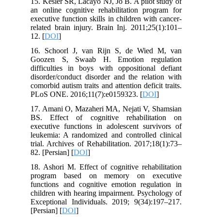
15. Kesler SR, Lacayo NJ, Jo B. A pilot study of
an online cognitive rehabilitation program for
executive function skills in children with cancer-
related brain injury. Brain Inj. 2011;25(1):101–
12. [
DOI
]
16. Schoorl J, van Rijn S, de Wied M, van
Goozen S, Swaab H. Emotion regulation
difficulties in boys with oppositional defiant
disorder/conduct disorder and the relation with
comorbid autism traits and attention deficit traits.
PLoS ONE. 2016;11(7):e0159323. [
DOI
]
17. Amani O, Mazaheri MA, Nejati V, Shamsian
BS. Effect of cognitive rehabilitation on
executive functions in adolescent survivors of
leukemia: A randomized and controlled clinical
trial. Archives of Rehabilitation. 2017;18(1):73–
82. [Persian] [
DOI
]
18. Ashori M. Effect of cognitive rehabilitation
program based on memory on executive
functions and cognitive emotion regulation in
children with hearing impairment. Psychology of
Exceptional Individuals. 2019; 9(34):197–217.
[Persian] [
DOI
]