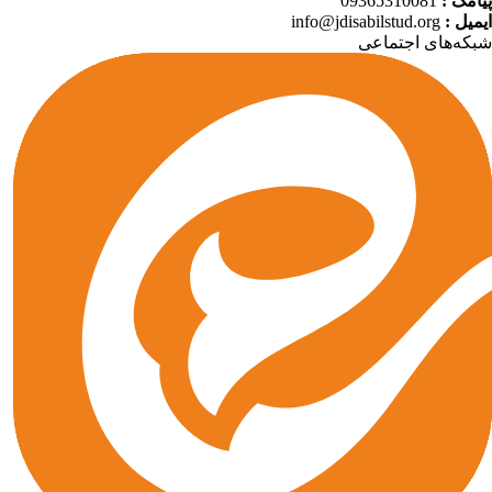
امک :
09365310081
میل :
info@jdisabilstud.org
که‌های اجتماعی