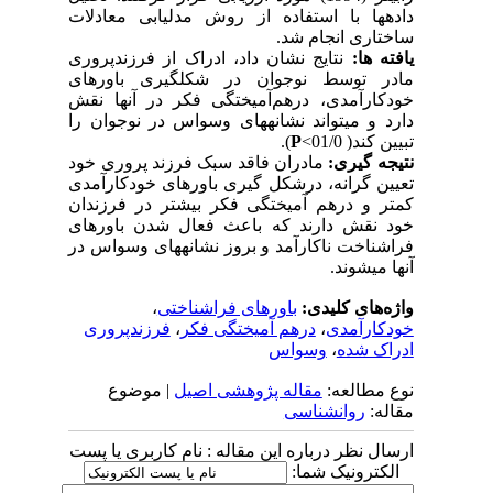
داده­ها با استفاده از روش مدل­یابی معادلات
ساختاری انجام شد.
یافته ­ها:
نتایج نشان داد، ادراک از فرزندپروری
مادر توسط نوجوان در شکل­گیری باورهای
خودکارآمدی، درهم‌آمیختگی فکر در آنها نقش
دارد و می­تواند نشانه­های وسواس در نوجوان را
تبیین کند( 01/0>
P
).
نتیجه­ گیری:
مادران فاقد سبک فرزند پروری خود
تعیین گرانه، درشکل گیری باورهای خودکارآمدی
کمتر و درهم آمیختگی فکر بیشتر در فرزندان
خود نقش دارند که باعث فعال شدن باورهای
فراشناخت ناکارآمد و بروز نشانه­های وسواس در
آنها می­شوند.
واژه‌های کلیدی:
باورهای فراشناختی
،
خودکارآمدی
،
درهم آمیختگی فکر
،
فرزندپروری
ادراک شده
،
وسواس
نوع مطالعه:
مقاله پژوهشی اصیل
| موضوع
مقاله:
روانشناسی
ارسال نظر درباره این مقاله : نام کاربری یا پست
الکترونیک شما: