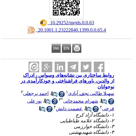
‎ 10.29252/mejds.0.0.63
‎ 20.1001.1.23222840.1399.0.0.65.4
روابط ساختاری بین نشانه‌های وسواس ، ادراک
از والدین، باورهای فراشناختی و خودکارآمدی در
نوجوانان
۲
۱
سهیلا طالبی نجف آبادی
،
احمد برجعلی
۳
*
،
شهرام محمدخانی
،
نورعلی
۴
۲
فرخی
،
عصمت دانش
۱- دانشگاه آزاد کرج
۲- دانشگاه علامه طباطبایی
۳- دانشگاه خوارزمی
۴- دانشگاه شهیدبهشتی