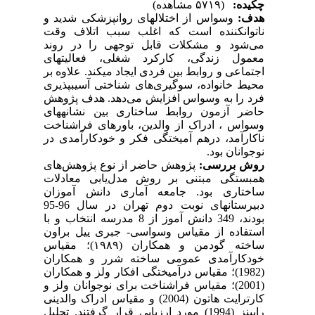
چکیده:
(۵۷۱۹ مشاهده)
هدف:
وسواس از اختلال­های روان­پزشکی شدید و
ناتوان­کننده است که اغلب سبب اتلاف وقت
می‌شود و مشکلات قابل توجهی را در روند
معمول زندگی، کارکرد شغلی، فعالیت­های
اجتماعی و روابط بین فردی ایجاد می­کند. علاوه بر
محیط خانواده، سوگیری‌های شناختی آسیب­پذیری‌
فرد را به وسواس افزایش می‌دهد. هدف پژوهش
حاضر آزمون روابط ساختاری بین نشانه­های
وسواس ، ادراک از والدین، باورهای فراشناخت
ناکارآمد، درهم آمیختگی فکر و خودکارآمدی در
نوجوانان بود.
روش بررسی:
پژوهش حاضر از نوع پژوهش‌های
همبستگی مبتنی ‌بر روش مدل‌یابی معادلات
ساختاری بود. جامعه آماری دانش آموزان
دبیرستان­های نوبت دوم تهران در سال 96-95
بودند، 349 دانش آموز از 8 مدرسه انتخاب و با
استفاده از مقیاس وسواسی- جبری ییل براون
ساخته گودمن و همکاران (۱۹۸۹)؛ مقیاس
خودکارآمدی عمومی ساخته شرر و همکاران
(1982)؛ مقیاس درآمیختگی افکار ولز و همکاران
(2001)؛ مقیاس فراشناخت برای نوجوانان ولز و
کارترایت هاتون (2004) و مقیاس ادراک والدینی
رابینز (1994) مورد ارزیابی قرار گرفتند. تحلیل