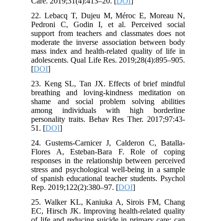
Care. 2019;31(4):413–20. [
DOI
]
22. Lebacq T, Dujeu M, Méroc E, Moreau N,
Pedroni C, Godin I, et al. Perceived social
support from teachers and classmates does not
moderate the inverse association between body
mass index and health-related quality of life in
adolescents. Qual Life Res. 2019;28(4):895–905.
[
DOI
]
23. Keng SL, Tan JX. Effects of brief mindful
breathing and loving-kindness meditation on
shame and social problem solving abilities
among individuals with high borderline
personality traits. Behav Res Ther. 2017;97:43-
51. [
DOI
]
24. Gustems-Carnicer J, Calderon C, Batalla-
Flores A, Esteban-Bara F. Role of coping
responses in the relationship between perceived
stress and psychological well-being in a sample
of spanish educational teacher students. Psychol
Rep. 2019;122(2):380–97. [
DOI
]
25. Walker KL, Kaniuka A, Sirois FM, Chang
EC, Hirsch JK. Improving health-related quality
of life and reducing suicide in primary care: can