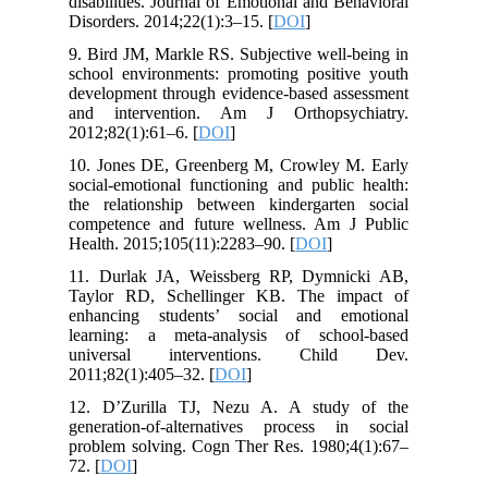
disabilities. Journal of Emotional and Behavioral
Disorders. 2014;22(1):3–15. [
DOI
]
9. Bird JM, Markle RS. Subjective well-being in
school environments: promoting positive youth
development through evidence-based assessment
and intervention. Am J Orthopsychiatry.
2012;82(1):61–6. [
DOI
]
10. Jones DE, Greenberg M, Crowley M. Early
social-emotional functioning and public health:
the relationship between kindergarten social
competence and future wellness. Am J Public
Health. 2015;105(11):2283–90. [
DOI
]
11. Durlak JA, Weissberg RP, Dymnicki AB,
Taylor RD, Schellinger KB. The impact of
enhancing students’ social and emotional
learning: a meta-analysis of school-based
universal interventions. Child Dev.
2011;82(1):405–32. [
DOI
]
12. D’Zurilla TJ, Nezu A. A study of the
generation-of-alternatives process in social
problem solving. Cogn Ther Res. 1980;4(1):67–
72. [
DOI
]