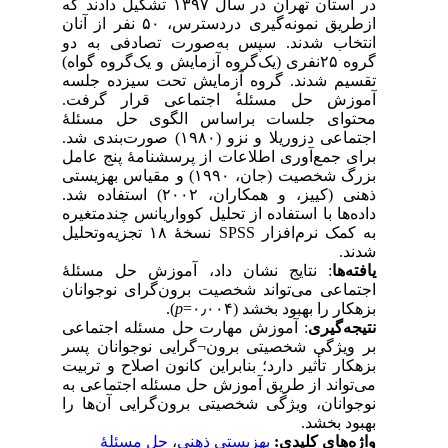
در استان تهران در سال ۱۳۹۷ تشکیل دادند که
ازطریق نمونه‌گیری دردسترس، ۵۰ نفر از آنان
انتخاب شدند. سپس به‌صورت تصادفی به دو
گروه ۲۵نفری (یک‌گروه آزمایش و یک‌گروه گواه)
تقسیم شدند. گروه آزمایش تحت سیزده جلسه
آموزش حل مسئله‌‌ٔ اجتماعی قرار گرفت.
محتوای جلسات براساس الگوی حل مسئلۀ
اجتماعی دزوریلا و نزو (۱۹۸۰) صورت‌بندی شد.
برای جمع‌آوری اطلاعات از پرسشنامهٔ پنج عامل
بزرگ شخصیت (جان، ۱۹۹۰) و مقیاس‌ بهزیستی
ذهنی (کییز، و همکاران، ۲۰۰۲) استفاده شد.
داده‌ها با استفاده از تحلیل کوواریانس چندمتغیره
به ‌کمک نرم‌افزار SPSS نسخۀ ۱۸ تجزیه‌و‌تحلیل
شدند.
یافته‌ها
: نتایج نشان داد، آموزش حل مسئله‌ٔ
اجتماعی می‌تواند شخصیت برون‌گرای نوجوانان
).
p
بزهکار را بهبود بخشد (۰٫۰۰۴=
نتیجه‌گیری
: آموزش مهارت حل مسئله اجتماعی
بر ویژگی شخصیتی برون¬گرایی نوجوانان پسر
بزهکار تأثیر دارد؛ بنابراین کانون اصلاح و تربیت
می‌تواند از طریق آموزش حل مسئله‌ اجتماعی به
نوجوانان، ویژگی شخصیتی برون‌گرایی آن‌ها را
بهبود بخشد.
حل مسئلهٔ
،
بهزیستی ذهنی
واژه‌های کلیدی: