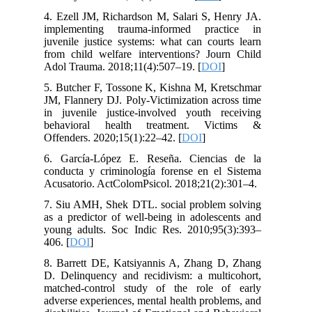
4. Ezell JM, Richardson M, Salari S, Henry JA.
implementing trauma-informed practice in
juvenile justice systems: what can courts learn
from child welfare interventions? Journ Child
Adol Trauma. 2018;11(4):507–19. [
DOI
]
5. Butcher F, Tossone K, Kishna M, Kretschmar
JM, Flannery DJ. Poly-Victimization across time
in juvenile justice-involved youth receiving
behavioral health treatment. Victims &
Offenders. 2020;15(1):22–42. [
DOI
]
6. García-López E. Reseña. Ciencias de la
conducta y criminología forense en el Sistema
Acusatorio. ActColomPsicol. 2018;21(2):301–4.
7. Siu AMH, Shek DTL. social problem solving
as a predictor of well-being in adolescents and
young adults. Soc Indic Res. 2010;95(3):393–
406. [
DOI
]
8. Barrett DE, Katsiyannis A, Zhang D, Zhang
D. Delinquency and recidivism: a multicohort,
matched-control study of the role of early
adverse experiences, mental health problems, and