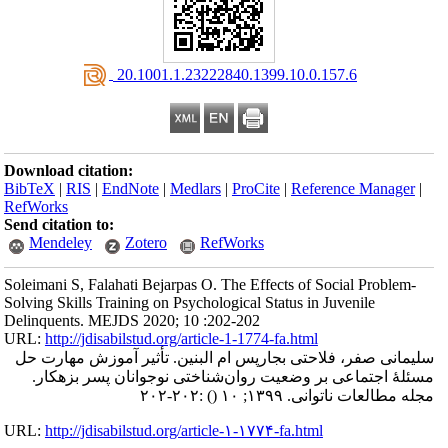
‎ 20.1001.1.23222840.1399.10.0.157.6
Download citation:
BibTeX
|
RIS
|
EndNote
|
Medlars
|
ProCite
|
Reference Manager
|
RefWorks
Send citation to:
Mendeley
Zotero
RefWorks
Soleimani S, Falahati Bejarpas O. The Effects of Social Problem-
Solving Skills Training on Psychological Status in Juvenile
Delinquents. MEJDS 2020; 10 :202-202
URL:
http://jdisabilstud.org/article-1-1774-fa.html
سلیمانی صفر، فلاحتی بجارپس ام البنین. تأثیر آموزش مهارت حل
مسئلۀ اجتماعی بر وضعیت روان‌شناختی نوجوانان پسر بزهکار.
:۲۰۲-۲۰۲
()
مجله مطالعات ناتوانی. ۱۳۹۹; ۱۰
URL:
http://jdisabilstud.org/article-۱-۱۷۷۴-fa.html