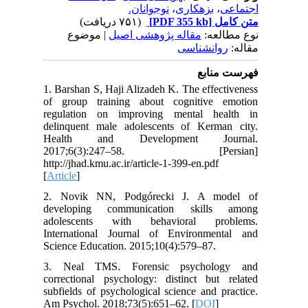
نوجوانان.
،
بزهکاری
،
اجتماعی
(۷۵۱ دریافت)
[PDF 355 kb]
متن کامل
نوع مطالعه:
مقاله پژوهشی اصیل
| موضوع
مقاله:
روانشناسی
فهرست منابع
1. Barshan S, Haji Alizadeh K. The effectiveness
of group training about cognitive emotion
regulation on improving mental health in
delinquent male adolescents of Kerman city.
Health and Development Journal.
2017;6(3):247–58. [Persian]
http://jhad.kmu.ac.ir/article-1-399-en.pdf
[
Article
]
2. Novik NN, Podgórecki J. A model of
developing communication skills among
adolescents with behavioral problems.
International Journal of Environmental and
Science Education. 2015;10(4):579–87.
3. Neal TMS. Forensic psychology and
correctional psychology: distinct but related
subfields of psychological science and practice.
Am Psychol. 2018;73(5):651–62. [
DOI
]