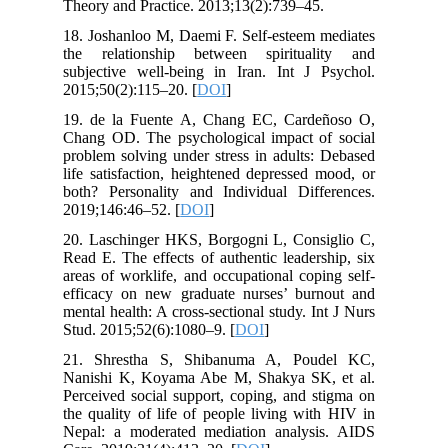
Theory and Practice. 2013;13(2):739–45.
18. Joshanloo M, Daemi F. Self-esteem mediates
the relationship between spirituality and
subjective well-being in Iran. Int J Psychol.
2015;50(2):115–20. [
DOI
]
19. de la Fuente A, Chang EC, Cardeñoso O,
Chang OD. The psychological impact of social
problem solving under stress in adults: Debased
life satisfaction, heightened depressed mood, or
both? Personality and Individual Differences.
2019;146:46–52. [
DOI
]
20. Laschinger HKS, Borgogni L, Consiglio C,
Read E. The effects of authentic leadership, six
areas of worklife, and occupational coping self-
efficacy on new graduate nurses’ burnout and
mental health: A cross-sectional study. Int J Nurs
Stud. 2015;52(6):1080–9. [
DOI
]
21. Shrestha S, Shibanuma A, Poudel KC,
Nanishi K, Koyama Abe M, Shakya SK, et al.
Perceived social support, coping, and stigma on
the quality of life of people living with HIV in
Nepal: a moderated mediation analysis. AIDS