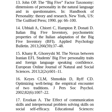
13. John OP. The “Big Five” Factor Taxonomy:
dimensions of personality in the natural language
and in questionnaires. In: Handbook of
Personality: theory and research. New York, US:
The Guilford Press; 1990. pp: 66–100.
14. Ubbiali A, Chiorri C, Hampton P, Donati D.
Italian Big Five Inventory, psychometric
properties of the Italian adaptation of the Big
Five Inventory (BFI). Applied Psychology
Bulletin. 2013;266(59):37–48.
15. Khany R, Ghoreyshi M. The Nexus between
Iranian EFL Students’ Big Five personality traits
and foreign language speaking confidence.
European Online Journal of Natural and Social
Sciences. 2013;2(2s):601–11.
16. Keyes CLM, Shmotkin D, Ryff CD.
Optimizing well-being: the empirical encounter
of two traditions. J Pers Soc Psychol.
2002;82(6):1007–22.
17. Erozkan A. The Effect of communication
skills and interpersonal problem solving skills on
social self-efficacy. Educational Sciences: