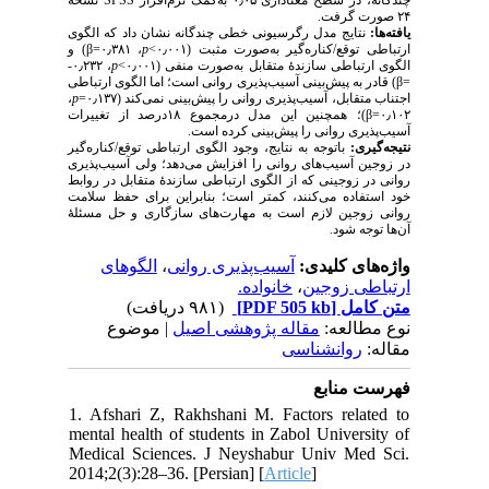
نسخهٔ
SPSS
چندگانه، در سطح معناداری ۰٫۰۵ به‌‌کمک نرم‌افزار
۲۴ صورت گرفت.
یافته‌ها:
نتایج مدل رگرسیونی خطی چندگانه نشان داد که الگوی
) و
β
، ۰٫۳۸۱=
p
ارتباطی توقع/کناره‌گیر به‌صورت مثبت (۰٫۰۰۱>
، ۰٫۲۳۲-
p
الگوی ارتباطی سازندهٔ متقابل به‌صورت منفی (۰٫۰۰۱>
) قادر به پیش‌بینی آسیب‌پذیری روانی است؛ اما الگوی ارتباطی
β
=
،
p
اجتناب متقابل، آسیب‌پذیری روانی را پیش‌بینی نمی‌کند (۰٫۱۳۷=
)؛ همچنین این مدل درمجموع ۱۸درصد از تغییرات
β
۰٫۱۰۲=
آسیب‌پذیری روانی را پیش‌بینی کرده است.
نتیجه‌گیری:
باتوجه به نتایج، وجود الگوی ارتباطی توقع/کناره‌گیر
در زوجین آسیب‌های روانی را افزایش می‌دهد؛ ولی آسیب‌پذیری
روانی در زوجینی که از الگوی ارتباطی سازندهٔ متقابل در روابط
خود استفاده می‌کنند، کمتر است؛ بنابراین برای حفظ سلامت
روانی زوجین لازم است به مهارت‌های سازگاری و حل مسئلهٔ
آن‌ها توجه شود.
الگوهای
،
آسیب‌پذیری روانی
واژه‌های کلیدی:
خانواده.
،
ارتباطی زوجین
(۹۸۱ دریافت)
[PDF 505 kb]
متن کامل
نوع مطالعه:
مقاله پژوهشی اصیل
| موضوع
مقاله:
روانشناسی
فهرست منابع
1. Afshari Z, Rakhshani M. Factors related to
mental health of students in Zabol University of
Medical Sciences. J Neyshabur Univ Med Sci.
2014;2(3):28–36. [Persian] [
Article
]