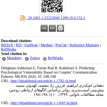
‎ 20.1001.1.23222840.1399.10.0.152.1
Download citation:
BibTeX
|
RIS
|
EndNote
|
Medlars
|
ProCite
|
Reference Manager
|
RefWorks
Send citation to:
Mendeley
Zotero
RefWorks
Dehghani Ashkezari E, Farzin Rad B, Kahdouei S. Predicting
Psychological Vulnerability Based on Couples’ Communication
Patterns. MEJDS 2020; 10 :198-198
URL:
http://jdisabilstud.org/article-1-1782-fa.html
دهقانی اشکذری ابراهیم، فرزین راد بنفشه، کهدوئی سمیه.
پیش‌بینی آسیب‌پذیری روانی براساس الگوهای ارتباطی زوجین.
:۱۹۸-۱۹۸
()
مجله مطالعات ناتوانی. ۱۳۹۹; ۱۰
URL:
http://jdisabilstud.org/article-۱-۱۷۸۲-fa.html