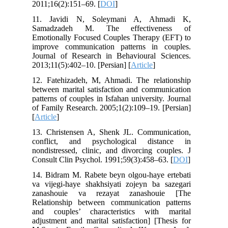
2011;16(2):151–69. [
DOI
]
11. Javidi N, Soleymani A, Ahmadi K,
Samadzadeh M. The effectiveness of
Emotionally Focused Couples Therapy (EFT) to
improve communication patterns in couples.
Journal of Research in Behavioural Sciences.
2013;11(5):402–10. [Persian] [
Article
]
12. Fatehizadeh, M, Ahmadi. The relationship
between marital satisfaction and communication
patterns of couples in Isfahan university. Journal
of Family Research. 2005;1(2):109–19. [Persian]
[
Article
]
13. Christensen A, Shenk JL. Communication,
conflict, and psychological distance in
nondistressed, clinic, and divorcing couples. J
Consult Clin Psychol. 1991;59(3):458–63. [
DOI
]
14. Bidram M. Rabete beyn olgou-haye ertebati
va vijegi-haye shakhsiyati zojeyn ba sazegari
zanashouie va rezayat zanashouie [The
Relationship between communication patterns
and couples’ characteristics with marital
adjustment and marital satisfaction] [Thesis for