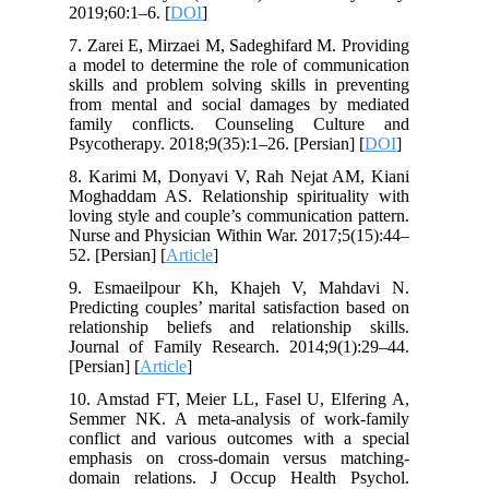
2019;60:1–6. [
DOI
]
7. Zarei E, Mirzaei M, Sadeghifard M. Providing
a model to determine the role of communication
skills and problem solving skills in preventing
from mental and social damages by mediated
family conflicts. Counseling Culture and
Psycotherapy. 2018;9(35):1–26. [Persian] [
DOI
]
8. Karimi M, Donyavi V, Rah Nejat AM, Kiani
Moghaddam AS. Relationship spirituality with
loving style and couple’s communication pattern.
Nurse and Physician Within War. 2017;5(15):44–
52. [Persian] [
Article
]
9. Esmaeilpour Kh, Khajeh V, Mahdavi N.
Predicting couples’ marital satisfaction based on
relationship beliefs and relationship skills.
Journal of Family Research. 2014;9(1):29–44.
[Persian] [
Article
]
10. Amstad FT, Meier LL, Fasel U, Elfering A,
Semmer NK. A meta-analysis of work-family
conflict and various outcomes with a special
emphasis on cross-domain versus matching-
domain relations. J Occup Health Psychol.