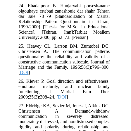
24. Ebadatpoor B. Hanjaryabi porsesh-name
olgouhaye ertebati zanashouie dar shahr Tehran
dar sale 78–79 [Standardization of Marital
Relationship Pattern Questionnaire in Tehran,
1999-2000] [Thesis for M.Sc. in Educational
Science]. [Tehran, Iran]:Tarbiat Moallem
University; 2000, pp:52–73. [Persian]
25. Heavey CL, Larson BM, Zumtobel DC,
Christensen A. The communication patterns
questionnaire: the reliability and validity of a
constructive communication subscale. Journal of
Marriage and the Family. 1996;58(3):796–800.
[
DOI
]
26. Klever P. Goal direction and effectiveness,
emotional maturity, and nuclear family
functioning. J Marital Fam Ther.
2009;35(3):308–24. [
DOI
]
27. Eldridge KA, Sevier M, Jones J, Atkins DC,
Christensen A. Demand-withdraw
communication in severely distressed,
moderately distressed, and nondistressed couples:
rigidity and polarity during relationship and