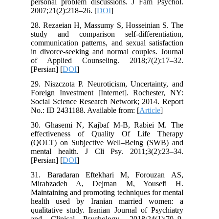
personal problem discussions. J Fam Psychol.
2007;21(2):218–26. [
DOI
]
28. Rezaeian H, Massumy S, Hosseinian S. The
study and comparison self-differentiation,
communication patterns, and sexual satisfaction
in divorce-seeking and normal couples. Journal
of Applied Counseling. 2018;7(2):17–32.
[Persian] [
DOI
]
29. Niszczota P. Neuroticism, Uncertainty, and
Foreign Investment [Internet]. Rochester, NY:
Social Science Research Network; 2014. Report
No.: ID 2431188. Available from: [
Article
]
30. Ghasemi N, Kajbaf M-B, Rabiei M. The
effectiveness of Quality Of Life Therapy
(QOLT) on Subjective Well–Being (SWB) and
mental health. J Cli Psy. 2011;3(2):23–34.
[Persian] [
DOI
]
31. Baradaran Eftekhari M, Forouzan AS,
Mirabzadeh A, Dejman M, Yousefi H.
Maintaining and promoting techniques for mental
health used by Iranian married women: a
qualitative study. Iranian Journal of Psychiatry
and Clinical Psychology. 2018;24(1):70–9.