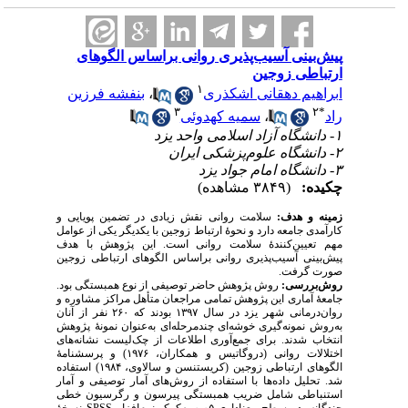
پیش‌بینی آسیب‌پذیری روانی براساس الگوهای
ارتباطی زوجین
۱
بنفشه فرزین
،
ابراهیم دهقانی اشکذری
۳
۲
*
سمیه کهدوئی
،
راد
۱- دانشگاه آزاد اسلامی واحد یزد
۲- دانشگاه علوم‌پزشکی ایران
۳- دانشگاه امام جواد یزد
چکیده:
(۳۸۴۹ مشاهده)
زمینه و هدف:
سلامت روانی نقش زیادی در تضمین پویایی و
کارآمدی جامعه دارد و نحوهٔ ارتباط زوجین با یکدیگر یکی از عوامل
مهم تعیین‌کنندهٔ سلامت روانی است. این پژوهش با هدف
پیش‌بینی آسیب‌پذیری روانی براساس الگوهای ارتباطی زوجین
صورت گرفت.
روش‌بررسی:
روش پژوهش حاضر توصیفی از نوع همبستگی بود.
جامعۀ آماری این پژوهش تمامی مراجعان متأهل مراکز مشاوره و
روان‌درمانی شهر یزد در سال ۱۳۹۷ بودند که ۲۶۰ نفر از آنان
به‌روش نمونه‌گیری خوشه‌ای چندمرحله‌ای به‌عنوان نمونهٔ پژوهش
انتخاب شدند. برای جمع‌آوری اطلاعات از چک‌لیست نشانه‌های
اختلالات روانی (دروگاتیس و همکاران، ۱۹۷۶) و پرسشنامهٔ
الگوهای ارتباطی زوجین (کریستنسن و سالاوی، ۱۹۸۴) استفاده
شد. تحلیل داده‌ها با استفاده از روش‌های آمار توصیفی و آمار
استنباطی شامل ضریب همبستگی پیرسون و رگرسیون خطی