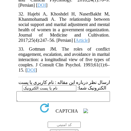
[Persian] [
DOI
]
32. Hajebi A, Khoshdel H, NaserBakht M,
Khanmohamadi A. The relationship between
social support and marital adjustment and mental
health of women in a government organization.
Journal of Medicine and Cultivation.
2017;25(4):247–56. [Persian] [
Article
]
33. Gottman JM. The roles of conflict
engagement, escalation, and avoidance in marital
interaction: a longitudinal view of five types of
couples. J Consult Clin Psychol. 1993;61(1):6–
15. [
DOI
]
ارسال نظر درباره این مقاله : نام کاربری یا پست
الکترونیک شما: