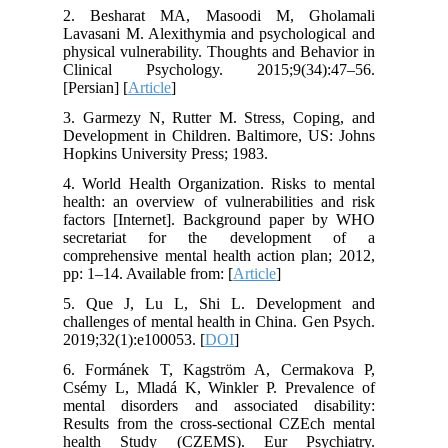
2. Besharat MA, Masoodi M, Gholamali
Lavasani M. Alexithymia and psychological and
physical vulnerability. Thoughts and Behavior in
Clinical Psychology. 2015;9(34):47–56.
[Persian] [
Article
]
3. Garmezy N, Rutter M. Stress, Coping, and
Development in Children. Baltimore, US: Johns
Hopkins University Press; 1983.
4. World Health Organization. Risks to mental
health: an overview of vulnerabilities and risk
factors [Internet]. Background paper by WHO
secretariat for the development of a
comprehensive mental health action plan; 2012,
pp: 1–14. Available from: [
Article
]
5. Que J, Lu L, Shi L. Development and
challenges of mental health in China. Gen Psych.
2019;32(1):e100053. [
DOI
]
6. Formánek T, Kagström A, Cermakova P,
Csémy L, Mladá K, Winkler P. Prevalence of
mental disorders and associated disability:
Results from the cross-sectional CZEch mental
health Study (CZEMS). Eur Psychiatry.