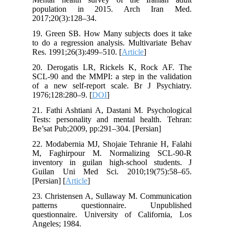
population in 2015. Arch Iran Med.
2017;20(3):128–34.
19. Green SB. How Many subjects does it take
to do a regression analysis. Multivariate Behav
Res. 1991;26(3):499–510. [
Article
]
20. Derogatis LR, Rickels K, Rock AF. The
SCL-90 and the MMPI: a step in the validation
of a new self-report scale. Br J Psychiatry.
1976;128:280–9. [
DOI
]
21. Fathi Ashtiani A, Dastani M. Psychological
Tests: personality and mental health. Tehran:
Be’sat Pub;2009, pp:291–304. [Persian]
22. Modabernia MJ, Shojaie Tehranie H, Falahi
M, Faghirpour M. Normalizing SCL-90-R
inventory in guilan high-school students. J
Guilan Uni Med Sci. 2010;19(75):58–65.
[Persian] [
Article
]
23. Christensen A, Sullaway M. Communication
patterns questionnaire. Unpublished
questionnaire. University of California, Los
Angeles; 1984.