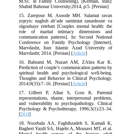
M.Sc. in Family Counseling]. [Kerman, Iran]:
Shahid Bahonar University;2014, p:5. [Persian]
15. Zarepour M, Asoode MH. Salamat ravan
zojeyn: naghsh ab’ade samimiat zanashouie va
olgouhaye ertebati [Couples mental health: the
role of marital intimacy dimensions and
communication patterns]. In: Second National
Conference on Family Psychology [Internet].
Marvdasht, Iran: Islamic Azad University of
Marvdasht; 2014. [Persian] [
Article
]
16. Bahrami M, Nazari AM, ZAhra Kar K.
Prediction of couple’s communication patterns by
spiritual health and psychological well-being.
Thoughts and Behavior in Clinical Psychology.
2014;9(33):7–16. [Persian] [
Article
]
17. Gilbert P, Allan S, Goss K. Parental
representations, shame, interpersonal problems,
and vulnerability to psychopathology. Clinical
Psychology & Psychotherapy. 1996;3(1):23–34.
[
DOI
]
18. Noorbala AA, Faghihzadeh S, Kamali K,
Bagheri Yazdi SA, Hajebi A, Mousavi MT, et al.
Mental health survey of the Iranian adult