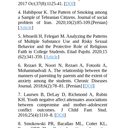
2017 Oct;37(8):1125-41. [
DOI
]
4. Habibpour K. The Pattern of Smoking among
a Sample of Tehranian Citizens. Journal of social
problem of Iran. 2020;10(2):85-109.[Persian]
[
Article
]
5. Jebraeili H, Felegari M. Analyzing the Patterns
of Multiple Substance Use and Risky Sexual
Behavior and the Protective Role of Religious
Faith in College Students. Etiad Pajohi. 2020;15
(62):341-359. [
Article
]
6. Rezaei R, Noori N, Rezaei A, Fotoohi A,
Mohammadvali A. The relationship between the
manners of parenting by parents and the extent of
anxiety among the students. Chronic Diseases
Journal. 2018;6(2):78–81. [Persian] [
DOI
]
7. Laursen B, DeLay D, Richmond A, Rubin
KH. Youth negative affect attenuates associations
between compromise and mother–adolescent
conflict outcomes. J Child Fam Stud.
2016;25(4):1110–8. [
DOI
]
8. Smokowski PR, Bacallao ML, Cotter KL,