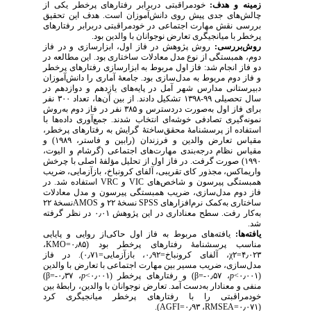
زمینه و هدف:
خودمراقبتی دربرابر رفتارهای پرخطر یکی از
چالش‌های جدی پیش ‌روی دانش‌آموزان است. هدف این تحقیق
بررسی نقش مهارت اجتماعی در خودمراقبتی دربرابر رفتارهای
پرخطر با میانجیگری تعارض نوجوانان با والدین بود.
روش‌بررسی:
روش پژوهش در فاز اول، ابزارسازی و در فاز
دوم، همبستگی از نوع مدل معادلات ساختاری بود.
این مطالعه در
دو فاز انجام شد: فاز اول مربوط به ابزارسازی رفتارهای پرخطر
و فاز دوم مربوط به مدل‌سازی بود. جامعهٔ آماری را دانش‌آموزان
دبیرستانی مدارس شهر آمل در پایه‌های یازدهم و دوازدهم در
سال تحصیلی ۹۹-۱۳۹۸ تشکیل دادند. از بین آن‌ها، تعداد ۳۰۰ نفر
برای فاز اول به‌صورت دردسترس و ۳۸۵ نفر در فاز دوم به‌روش
نمونه‌گیری تصادفی خوشه‌ای انتخاب شدند. جمع‌آوری داده‌ها با
استفاده از پرسشنامهٔ محقق‌ساختهٔ گرایش به رفتارهای پرخطر،
مقیاس تعارض والدین و فرزندان (رابین و فاستر، ۱۹۸۹) و
مقیاس نظام درجه‌بندی
مهارت‌های اجتماعی (گرشام و الیوت،
۱۹۹۰) صورت گرفت.
در فاز اول از تحلیل مؤلفهٔ اصلی با چرخش
واریماکس، مجذور کای تقریبی، آلفای کرونباخ، بازآزمایی، ضریب
استفاده شد. در
VR
C
و
VI
C
همبستگی پیرسون و شاخص‌های
فاز دوم مدل‌سازی، ضریب همبستگی پیرسون و مدل معادلات
ساختاری به‌کمک نرم‌افزارهای SPSS
نسخهٔ ۲۲ و AMOSنسخهٔ ۲۲
به‌کار رفت. سطح معناداری در این پژوهش ۰٫۰۱ در نظر گرفته
شد.
یافته‌ها:
یافته‌های مربوط به فاز اول حاکی‌از روایی و پایایی
،
KMO
مناسب پرسشنامۀ رفتارهای پرخطر بود (۰٫۸۵=
، آلفای کرونباخ=۰٫۹۲، بازآزمایی=۰٫۷۱). در فاز
χ
۴٫۰۲۳=۲
مدل‌سازی،
ضریب مسیر بین
مهارت اجتماعی
با
تعارض با والدین
)
β
، ۰٫۳۷-=
p
(۰٫۰۰۱>
رفتارهای پرخطر
) و
β
، ۰٫۵۷-=
p
(۰٫۰۰۱>
منفی و معنادار به‌دست آمد. تعارض نوجوانان با والدین، رابطهٔ بین
خودمراقبتی را با
رفتارهای پرخطر
میانجیگری کرد
).
AGFI
، ۰٫۹۳=
RMSEA
(۰٫۰۷۱=