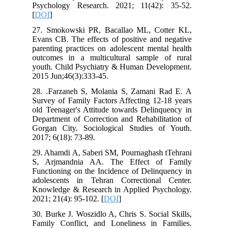
Psychology Research. 2021; 11(42): 35-52.
[
DOI
]
27. Smokowski PR, Bacallao ML, Cotter KL,
Evans CB. The effects of positive and negative
parenting practices on adolescent mental health
outcomes in a multicultural sample of rural
youth. Child Psychiatry & Human Development.
2015 Jun;46(3):333-45.
28. .Farzaneh S, Molania S, Zamani Rad E. A
Survey of Family Factors Affecting 12-18 years
old Teenager's Attitude towards Delinquency in
Department of Correction and Rehabilitation of
Gorgan City. Sociological Studies of Youth.
2017; 6(18): 73-89.
29. Ahamdi A, Saberi SM, Pournaghash tTehrani
S, Arjmandnia AA. The Effect of Family
Functioning on the Incidence of Delinquency in
adolescents in Tehran Correctional Center.
Knowledge & Research in Applied Psychology.
2021; 21(4): 95-102. [
DOI
]
30. Burke J. Woszidlo A, Chris S. Social Skills,
Family Conflict, and Loneliness in Families.