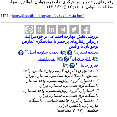
رفتارهای پرخطر با میانجیگری تعارض نوجوانان با والدین. مجله
:۱۶۲-۱۶۲
()
مطالعات ناتوانی. ۱۴۰۱; ۱۲
URL:
http://jdisabilstud.org/article-۱-۱۹۰۹-fa.html
بررسی نقش مهارت اجتماعی بر خودمراقبتی
دربرابر رفتارهای پرخطر با میانجیگری تعارض
نوجوانان با والدین
۲
*
۱
نعمت ستوده اصل
،
سپیده نصیری
۳
علی اصغر
،
فائزه جهان
،
۴
فیروزجائیان
۱- دانشجوی دکتری، گروه روان‌شناسی، واحد
سمنان، دانشگاه آزاد اسلامی، سمنان، ایران
۲- دانشیار، گروه روان‌شناسی، واحد سمنان،
دانشگاه آزاد اسلامی، سمنان، ایران
۳- استادیار، گروه روان‌شناسی، واحد سمنان،
دانشگاه آزاد اسلامی، سمنان، ایران
۴- دانشیار، گروه جامعه شناسی، دانشگاه
مازندران، بابلسر، ایران
چکیده:
(۳۰۹۷ مشاهده)