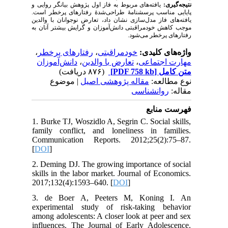
نتیجه‌گیری:
یافته‌های مربوط به فاز اول پژوهش بیانگر روایی و
پایایی مناسب پرسشنامۀ طراحی‌شدۀ رفتارهای پرخطر است.
یافته‌های فاز مدل‌سازی نشان داد، تعارض نوجوانان با والدین
موجب کاهش خودمراقبتی دانش‌آموزان و گرایش بیشتر آنان به
رفتارهای پرخطر می‌شود.
،
رفتارهای پرخطر
،
خودمراقبتی
واژه‌های کلیدی:
دانش‌آموزان
،
تعارض با والدین
،
مهارت اجتماعی
(۸۷۶ دریافت)
[PDF 758 kb]
متن کامل
نوع مطالعه:
مقاله پژوهشی اصیل
| موضوع
مقاله:
روانشناسی
فهرست منابع
1. Burke TJ, Woszidlo A, Segrin C. Social skills,
family conflict, and loneliness in families.
Communication Reports. 2012;25(2):75–87.
[
DOI
]
2. Deming DJ. The growing importance of social
skills in the labor market. Journal of Economics.
2017;132(4):1593–640. [
DOI
]
3. de Boer A, Peeters M, Koning I. An
experimental study of risk-taking behavior
among adolescents: A closer look at peer and sex
influences. The Journal of Early Adolescence.