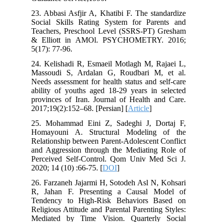
23. Abbasi Asfjir A, Khatibi F. The standardize
Social Skills Rating System for Parents and
Teachers, Preschool Level (SSRS-PT) Gresham
& Elliott in AMOl. PSYCHOMETRY. 2016;
5(17): 77-96.
24. Kelishadi R, Esmaeil Motlagh M, Rajaei L,
Massoudi S, Ardalan G, Roudbari M, et al.
Needs assessment for health status and self-care
ability of youths aged 18-29 years in selected
provinces of Iran. Journal of Health and Care.
2017;19(2):152–68. [Persian] [
Article
]
25. Mohammad Eini Z, Sadeghi J, Dortaj F,
Homayouni A. Structural Modeling of the
Relationship between Parent-Adolescent Conflict
and Aggression through the Mediating Role of
Perceived Self-Control. Qom Univ Med Sci J.
2020; 14 (10) :66-75. [
DOI
]
26. Farzaneh Jajarmi H, Sotodeh Asl N, Kohsari
R, Jahan F. Presenting a Causal Model of
Tendency to High-Risk Behaviors Based on
Religious Attitude and Parental Parenting Styles:
Mediated by Time Vision. Quarterly Social