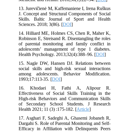
13. Jurevičienė M, Kaffemaniene I, Irena Ruškus
J. Concept and Structural Components of Social
Skills. Baltic Journal of Sport and Health
Sciences. 2018; 3(86). [
DOI
]
14. Hilliard ME, Holmes CS, Chen R, Maher K,
Robinson E, Streisand R. Disentangling the roles
of parental monitoring and family conflict in
adolescents’ management of type 1 diabetes.
Health Psychology. 2013;32(4):388–96. [
DOI
]
15. Nagle DW, Hansen DJ. Relations between
social skills and high-risk sexual interactions
among adolescents. Behavior Modification.
1993;17:113-35. [
DOI
]
16. Khodaei H, Fathi A, Alipour R.
Effectiveness of Social Skills Training in the
High-risk Behaviors and Communication Skills
of Secondary School Students. J Research
Health 2021; 11 (3) :175-182. [
Article
]
17. Asghari F, Sadeghi A, Ghasemi Jobaneh R,
Dargahi S. Role of Parental Monitoring and Self-
Efficacy in Affiliation with Delinquents Peers