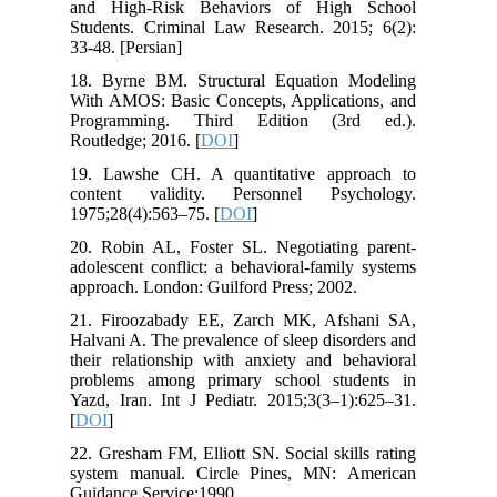
and High-Risk Behaviors of High School
Students. Criminal Law Research. 2015; 6(2):
33-48. [Persian]
18. Byrne BM. Structural Equation Modeling
With AMOS: Basic Concepts, Applications, and
Programming. Third Edition (3rd ed.).
Routledge; 2016. [
DOI
]
19. Lawshe CH. A quantitative approach to
content validity. Personnel Psychology.
1975;28(4):563–75. [
DOI
]
20. Robin AL, Foster SL. Negotiating parent-
adolescent conflict: a behavioral-family systems
approach. London: Guilford Press; 2002.
21. Firoozabady EE, Zarch MK, Afshani SA,
Halvani A. The prevalence of sleep disorders and
their relationship with anxiety and behavioral
problems among primary school students in
Yazd, Iran. Int J Pediatr. 2015;3(3–1):625–31.
[
DOI
]
22. Gresham FM, Elliott SN. Social skills rating
system manual. Circle Pines, MN: American
Guidance Service;1990.