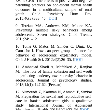
Evans CBR. The effects of positive and negative
parenting practices on adolescent mental health
outcomes in a multicultural sample of rural
youth. Child Psychiatry Hum Dev.
2015;46(3):333–45. [
DOI
]
9. Terzian MA, Andrews KM, Moore KA.
Preventing multiple risky behaviors among
adolescents: Seven strategies. Child Trends.
2011;24:1–12.
10. Tomé G, Matos M, Simões C, Diniz JA,
Camacho I. How can peer group influence the
behavior of adolescents: explanatory model.
Glob J Health Sci. 2012;4(2):26–35. [
DOI
]
11. Arabnejad Shadi A, Mafahkeri A, Ranjbar
MJ. The role of family cohesion and self-worth
in predicting tendency towards risky behavior in
adolescents. Journal of psychology studies.
2018;14(1): 147-62. [Persian]
12. Alimoradi Z, Kariman N, Ahmadi F, Simbar
M. Preparation for sexual and reproductive self-
care in Iranian adolescent girls: a qualitative
study. International Journal of Adolescent
Medicine and Health. 2018;30(1):22–34. [
DOI
]