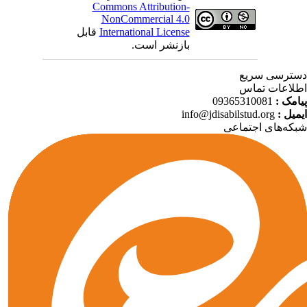
Commons Attribution-
NonCommercial 4.0
International License
قابل
بازنشر است.
ترسی سریع
لاعات تماس
امک :
09365310081
میل :
info@jdisabilstud.org
که‌های اجتماعی