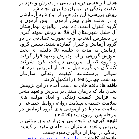
هدف اثربخشی درمان مبتنی بر پذیرش و تعهد بر
کیفیت زندگی در بیماران دیالیزی انجام شد.
روش بررسی:
این پژوهش از نوع شبه آزمایشی
و در قالب طرح پیش آزمون – پس آزمون با
گروه کنترل است، 22 بیمار دیالیزی بیمارستان
آل جلیل شهرستان آق قلا به روش نمونه گیری
در دسترس انتخاب و به صورت تصادفی در دو
گروه آزمایش و کنترل گمارده شدند. سپس گروه
آزمایش به مدت 8 جلسه 90 دقیقه ای تحت
آموزش گروهی برنامه پذیرش و تعهد قرار گرفت
و گروه کنترل آموزشی دریافت نکرد. شرکت
کنندگان دو گروه قبل و بعد از آموزش فرم 24
سوالی پرسشنامه کیفیت زندگی سازمان
بهداشت جهانی(1998) را تکمیل کردند.
یافته ­ها:
یافته های به دست آمده در این پژوهش
نشان داد که درمان مبتنی بر پذیرش و تعهد منجر
به افزایش کیفیت زندگی و ابعاد مولفه های
سلامت جسمی، سلامت روان، روابط اجتماعی و
سلامت محیط در آزمودنی های گروه آزمایش در
مرحله پس آزمون شد (05/0
p<
).
نتیجه گیری:
در نتیجه می توان از درمان مبتنی بر
پذیرش و تعهد به عنوان مداخله ی مفید بر کیفیت
زندگی در بیماران دیالیزی سود جست.
واژه‌های کلیدی:
درمان مبتنی بر پذیرش و تعهد
،