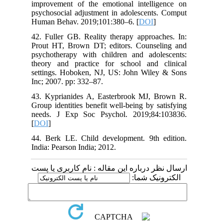
improvement of the emotional intelligence on
psychosocial adjustment in adolescents. Comput
Human Behav. 2019;101:380–6. [
DOI
]
42. Fuller GB. Reality therapy approaches. In:
Prout HT, Brown DT; editors. Counseling and
psychotherapy with children and adolescents:
theory and practice for school and clinical
settings. Hoboken, NJ, US: John Wiley & Sons
Inc; 2007. pp: 332–87.
43. Kyprianides A, Easterbrook MJ, Brown R.
Group identities benefit well-being by satisfying
needs. J Exp Soc Psychol. 2019;84:103836.
[
DOI
]
44. Berk LE. Child development. 9th edition.
India: Pearson India; 2012.
ارسال نظر درباره این مقاله : نام کاربری یا پست
الکترونیک شما: