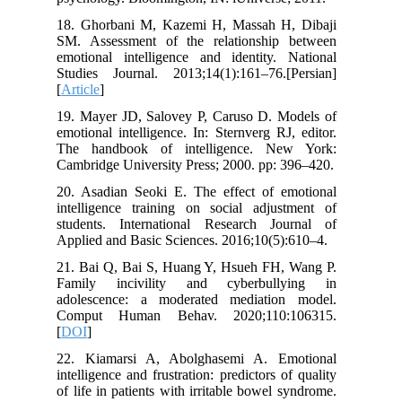
18. Ghorbani M, Kazemi H, Massah H, Dibaji
SM. Assessment of the relationship between
emotional intelligence and identity. National
Studies Journal. 2013;14(1):161–76.[Persian]
[
Article
]
19. Mayer JD, Salovey P, Caruso D. Models of
emotional intelligence. In: Sternverg RJ, editor.
The handbook of intelligence. New York:
Cambridge University Press; 2000. pp: 396–420.
20. Asadian Seoki E. The effect of emotional
intelligence training on social adjustment of
students. International Research Journal of
Applied and Basic Sciences. 2016;10(5):610–4.
21. Bai Q, Bai S, Huang Y, Hsueh FH, Wang P.
Family incivility and cyberbullying in
adolescence: a moderated mediation model.
Comput Human Behav. 2020;110:106315.
[
DOI
]
22. Kiamarsi A, Abolghasemi A. Emotional
intelligence and frustration: predictors of quality
of life in patients with irritable bowel syndrome.