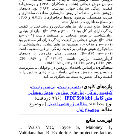
مقیاس هوش هیجانی (شات و همکاران، ۱۹۹۸) و پرسش‌نامهٔ
کیفیت زندگی سازمان جهانی بهداشت (۱۹۸۹) بود. داده‌های
پژوهش حاضر استفاده از روش مدل‌سازی معادلات ساختاری و
SPSS
و
AMOS
ضریب همبستگی پیرسون توسط نرم‌افزارهای
در سطح معناداری ۰٫۰۵ تحلیل شدند.
یافته‌ها:
نتایج نشان داد،
نیازهای بنیادین روان‌شناختی بر کیفیت
نیازهای بنیادین
).
β
و ۰٫۳۹۸=
p
زندگی دارای اثر کل بود (۰٫۰۰۱=
و
p
روان‌شناختی بر هوش هیجانی اثر مستقیم داشت (۰٫۰۰۱=
). هوش هیجانی بر کیفیت زندگی دارای اثر مستقیم بود
β
۰٫۶۸۷=
). همچنین نیازهای بنیادین روان‌شناختی با
β
و ۰٫۶۱۸=
p
(۰٫۰۰۱=
میانجیگری هوش هیجانی بر کیفیت زندگی اثر غیرمستقیم داشت
همچنین مدل مفروض با داده‌های
).
β
، ۰٫۴۲۵=
p
(۰٫۰۰۱=
۲
،
CFI
و ۰٫۹۵۷=
x
گردآوری‌شده برازش داشت (۱۱۴٫۰۳=
).
RMSEA
و ۰٫۰۶۷=
AGFI
و ۰٫۸۹۳=
GFI
۰٫۹۳۰=
نتیجه‌گیری:
براساس یافته‌های پژوهش در نوجوانان بی‌سرپرست
و بدسرپرست هوش هیجانی رابطهٔ بین نیازهای بنیادین را با
کیفیت زندگی به‌صورت مثبت میانجیگری می‌کند.
،
بی‌سرپرست
،
بدسرپرست
واژه‌های کلیدی:
هوش هیجانی
،
نیازهای بنیادین
،
کیفیت زندگی
(۹۹۶ دریافت)
[PDF 590 kb]
متن کامل
نوع مطالعه:
مقاله پژوهشی اصیل
| موضوع
مقاله:
موضوع اول
فهرست منابع
1. Walsh MC, Joyce S, Maloney T,
Vaithianathan R. Exploring the protective factors