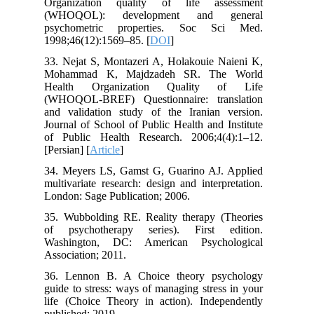
Organization quality of life assessment
(WHOQOL): development and general
psychometric properties. Soc Sci Med.
1998;46(12):1569–85. [
DOI
]
33. Nejat S, Montazeri A, Holakouie Naieni K,
Mohammad K, Majdzadeh SR. The World
Health Organization Quality of Life
(WHOQOL-BREF) Questionnaire: translation
and validation study of the Iranian version.
Journal of School of Public Health and Institute
of Public Health Research. 2006;4(4):1–12.
[Persian] [
Article
]
34. Meyers LS, Gamst G, Guarino AJ. Applied
multivariate research: design and interpretation.
London: Sage Publication; 2006.
35. Wubbolding RE. Reality therapy (Theories
of psychotherapy series). First edition.
Washington, DC: American Psychological
Association; 2011.
36. Lennon B. A Choice theory psychology
guide to stress: ways of managing stress in your
life (Choice Theory in action). Independently
published; 2019.