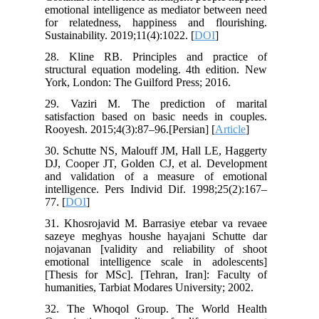
emotional intelligence as mediator between need
for relatedness, happiness and flourishing.
Sustainability. 2019;11(4):1022. [
DOI
]
28. Kline RB. Principles and practice of
structural equation modeling. 4th edition. New
York, London: The Guilford Press; 2016.
29. Vaziri M. The prediction of marital
satisfaction based on basic needs in couples.
Rooyesh. 2015;4(3):87–96.[Persian] [
Article
]
30. Schutte NS, Malouff JM, Hall LE, Haggerty
DJ, Cooper JT, Golden CJ, et al. Development
and validation of a measure of emotional
intelligence. Pers Individ Dif. 1998;25(2):167–
77. [
DOI
]
31. Khosrojavid M. Barrasiye etebar va revaee
sazeye meghyas houshe hayajani Schutte dar
nojavanan [validity and reliability of shoot
emotional intelligence scale in adolescents]
[Thesis for MSc]. [Tehran, Iran]: Faculty of
humanities, Tarbiat Modares University; 2002.
32. The Whoqol Group. The World Health