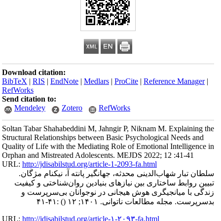
Download citation:
BibTeX
|
RIS
|
EndNote
|
Medlars
|
ProCite
|
Reference Manager
|
RefWorks
Send citation to:
Mendeley
Zotero
RefWorks
Soltan Tabar Shahabeddini M, Jahngir P, Niknam M. Explaining the
Structural Relationships between Basic Psychological Needs and
Quality of Life with the Mediating Role of Emotional Intelligence in
Orphan and Mistreated Adolescents. MEJDS 2022; 12 :41-41
URL:
http://jdisabilstud.org/article-1-2093-fa.html
سلطان تبار شهاب‌الدینی محدثه، جهانگیر پانته آ، نیکنام مژگان.
تبیین روابط ساختاری بین نیازهای بنیادین روان‌شناختی و کیفیت
زندگی با میانجیگری هوش هیجانی در نوجوانان بی‌سرپرست و
:۴۱-۴۱
()
بدسرپرست. مجله مطالعات ناتوانی. ۱۴۰۱; ۱۲
URL:
http://jdisabilstud.org/article-۱-۲۰۹۳-fa.html