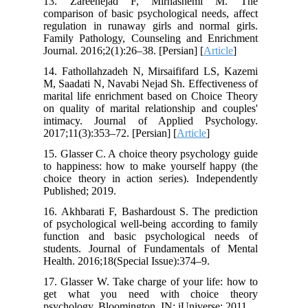
13. Zareenejad F, Mirhashemi M. The
comparison of basic psychological needs, affect
regulation in runaway girls and normal girls.
Family Pathology, Counseling and Enrichment
Journal. 2016;2(1):26–38. [Persian] [
Article
]
14. Fathollahzadeh N, Mirsaififard LS, Kazemi
M, Saadati N, Navabi Nejad Sh. Effectiveness of
marital life enrichment based on Choice Theory
on quality of marital relationship and couples'
intimacy. Journal of Applied Psychology.
2017;11(3):353–72. [Persian] [
Article
]
15. Glasser C. A choice theory psychology guide
to happiness: how to make yourself happy (the
choice theory in action series). Independently
Published; 2019.
16. Akhbarati F, Bashardoust S. The prediction
of psychological well-being according to family
function and basic psychological needs of
students. Journal of Fundamentals of Mental
Health. 2016;18(Special Issue):374–9.
17. Glasser W. Take charge of your life: how to
get what you need with choice theory
psychology. Bloomington, IN: iUniverse; 2011.