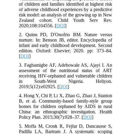
of children and families identified at highest risk
of adverse childhood experiences by a predictive
risk model: an analysis of the growing up in New
Zealand cohort. Child Youth Serv Rev.
2020;108:104556. [
DOI
]
2. Quinn PD, D'Onofrio BM. Nature versus
nurture. In: Benson JB, editor. Encyclopedia of
infant and early childhood development. Second
edition. Oxford: Elsevier; 2020. pp: 373–84.
[
DOI
]
3. Fagbamigbe AF, Adebowale AS, Ajayi I. An
assessment of the nutritional status of ART
receiving HIV-orphaned and vulnerable children
in South-West Nigeria. Heliyon.
2019;5(12):e02925. [
DOI
]
4. Hong Y, Chi P, Li X, Zhao G, Zhao J, Stanton
B, et al. Community-based family-style group
homes for children orphaned by AIDS in rural
China: an ethnographic investigation. Health
Policy Plan. 2015;30(7):928–37. [
DOI
]
5. Moffa M, Cronk R, Fejfar D, Dancausse S,
Padilla LA, Bartram J. A systematic scoping