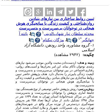
تبیین روابط ساختاری بین نیازهای بنیادین
روان‌شناختی و کیفیت زندگی با میانجیگری هوش
هیجانی در نوجوانان بی‌سرپرست و بدسرپرست
۱
پانته آ
،
محدثه سلطان تبار شهاب‌الدینی
۱
۱
*
مژگان نیکنام
،
جهانگیر
۱- گروه مشاوره، واحد رودهن، دانشگاه آزاد
اسلامی
چکیده:
(۲۹۴۲ مشاهده)
زمینه و هدف:
از‌دست‌دادن محبت والدین موجب می‌شود نیازهای
رشدی نوجوان ناکام بماند. این امر بحران‌ها و آسیب‌های روانی-
رفتاری-اجتماعی در بین نوجوانان بی‌سرپرست و بدسرپرست و
کیفیت زندگی پایین‌تر را به‌دنبال دارد. هدف پژوهش حاضر تبیین
روابط ساختاری بین نیازهای بنیادین روان‌شناختی و کیفیت زندگی
با میانجیگری هوش هیجانی در نوجوانان بی‌سرپرست و
بدسرپرست بود.
روش‌بررسی:
روش پژوهش حاضر توصیفی از نوع همبستگی بود.
جامعهٔ آماری پژوهش را نوجوانان بی‌سرپرست و بدسرپرست
ساکن در مراکز شبه‌خانوادهٔ استان تهران به تعداد ۱۶۳۹ نفر در
سال ۱۳۹۸ تشکیل دادند. از میان آن‌ها تعداد ۲۵۸ نفر به‌روش
نمونه‌‌گیری دردسترس از نوزده مرکز واقع در شهرستان‌های
تهران، پرند، ری، شمیرانات، شهریار و ملارد انتخاب شدند. ابزار
پژوهش شامل پرسش‌نامهٔ نیازهای اساسی (صاحبی، ۱۳۸۲)،