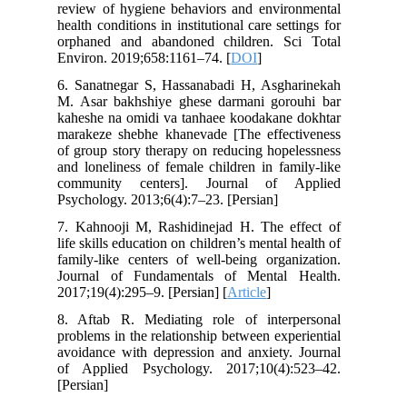
review of hygiene behaviors and environmental
health conditions in institutional care settings for
orphaned and abandoned children. Sci Total
Environ. 2019;658:1161–74. [
DOI
]
6. Sanatnegar S, Hassanabadi H, Asgharinekah
M. Asar bakhshiye ghese darmani gorouhi bar
kaheshe na omidi va tanhaee koodakane dokhtar
marakeze shebhe khanevade [The effectiveness
of group story therapy on reducing hopelessness
and loneliness of female children in family-like
community centers]. Journal of Applied
Psychology. 2013;6(4):7–23. [Persian]
7. Kahnooji M, Rashidinejad H. The effect of
life skills education on children’s mental health of
family-like centers of well-being organization.
Journal of Fundamentals of Mental Health.
2017;19(4):295–9. [Persian] [
Article
]
8. Aftab R. Mediating role of interpersonal
problems in the relationship between experiential
avoidance with depression and anxiety. Journal
of Applied Psychology. 2017;10(4):523–42.
[Persian]