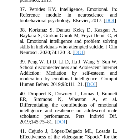
37. Petrides KV. Intelligence, Emotional. In:
Reference module in neuroscience and
biobehavioral psychology. Elsevier; 2017. [
DOI
]
38. Korkmaz S, Danacı Keleş D, Kazgan A,
Baykara S, Gürkan Gürok M, Feyzi Demir C, et
al. Emotional intelligence and problem solving
skills in individuals who attempted suicide. J Clin
Neurosci. 2020;74:120–3. [
DOI
]
39. Peng W, Li D, Li D, Jia J, Wang Y, Sun W.
School disconnectedness and Adolescent Internet
Addiction: Mediation by self-esteem and
moderation by emotional intelligence. Comput
Human Behav. 2019;98:111–21. [
DOI
]
40. Droppert K, Downey L, Lomas J, Bunnett
ER, Simmons N, Wheaton A, et al.
Differentiating the contributions of emotional
intelligence and resilience on adolescent male
scholastic performance. Pers Individ Dif.
2019;145:75–81. [
DOI
]
41. Cejudo J, López-Delgado ML, Losada L.
Effectiveness of the videogame “Spock” for the