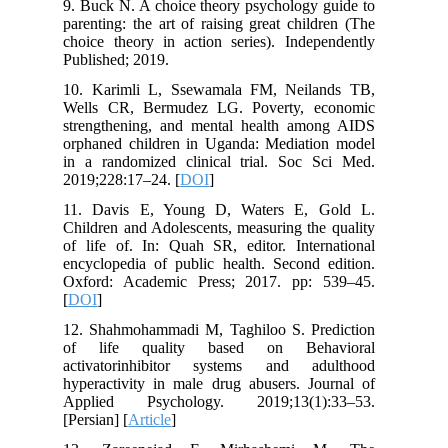
9. Buck N. A choice theory psychology guide to
parenting: the art of raising great children (The
choice theory in action series). Independently
Published; 2019.
10. Karimli L, Ssewamala FM, Neilands TB,
Wells CR, Bermudez LG. Poverty, economic
strengthening, and mental health among AIDS
orphaned children in Uganda: Mediation model
in a randomized clinical trial. Soc Sci Med.
2019;228:17–24. [
DOI
]
11. Davis E, Young D, Waters E, Gold L.
Children and Adolescents, measuring the quality
of life of. In: Quah SR, editor. International
encyclopedia of public health. Second edition.
Oxford: Academic Press; 2017. pp: 539–45.
[
DOI
]
12. Shahmohammadi M, Taghiloo S. Prediction
of life quality based on Behavioral
activatorinhibitor systems and adulthood
hyperactivity in male drug abusers. Journal of
Applied Psychology. 2019;13(1):33–53.
[Persian] [
Article
]