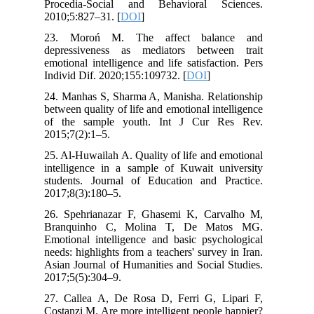
Procedia-Social and Behavioral Sciences.
2010;5:827–31. [
DOI
]
23. Moroń M. The affect balance and
depressiveness as mediators between trait
emotional intelligence and life satisfaction. Pers
Individ Dif. 2020;155:109732. [
DOI
]
24. Manhas S, Sharma A, Manisha. Relationship
between quality of life and emotional intelligence
of the sample youth. Int J Cur Res Rev.
2015;7(2):1–5.
25. Al-Huwailah A. Quality of life and emotional
intelligence in a sample of Kuwait university
students. Journal of Education and Practice.
2017;8(3):180–5.
26. Spehrianazar F, Ghasemi K, Carvalho M,
Branquinho C, Molina T, De Matos MG.
Emotional intelligence and basic psychological
needs: highlights from a teachers' survey in Iran.
Asian Journal of Humanities and Social Studies.
2017;5(5):304–9.
27. Callea A, De Rosa D, Ferri G, Lipari F,
Costanzi M. Are more intelligent people happier?