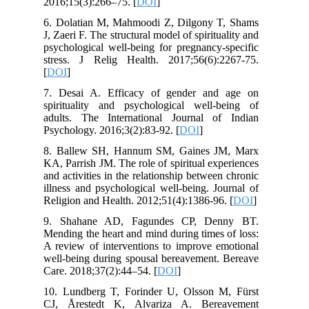
2016;15(3):266–75. [
DOI
]
6. Dolatian M, Mahmoodi Z, Dilgony T, Shams
J, Zaeri F. The structural model of spirituality and
psychological well-being for pregnancy-specific
stress. J Relig Health. 2017;56(6):2267-75.
[
DOI
]
7. Desai A. Efficacy of gender and age on
spirituality and psychological well-being of
adults. The International Journal of Indian
Psychology. 2016;3(2):83-92. [
DOI
]
8. Ballew SH, Hannum SM, Gaines JM, Marx
KA, Parrish JM. The role of spiritual experiences
and activities in the relationship between chronic
illness and psychological well-being. Journal of
Religion and Health. 2012;51(4):1386-96. [
DOI
]
9. Shahane AD, Fagundes CP, Denny BT.
Mending the heart and mind during times of loss:
A review of interventions to improve emotional
well-being during spousal bereavement. Bereave
Care. 2018;37(2):44–54. [
DOI
]
10. Lundberg T, Forinder U, Olsson M, Fürst
CJ, Årestedt K, Alvariza A. Bereavement