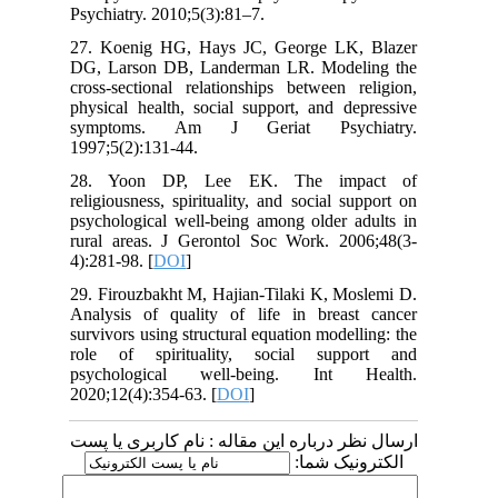
Psychiatry. 2010;5(3):81–7.
27. Koenig HG, Hays JC, George LK, Blazer
DG, Larson DB, Landerman LR. Modeling the
cross-sectional relationships between religion,
physical health, social support, and depressive
symptoms. Am J Geriat Psychiatry.
1997;5(2):131-44.
28. Yoon DP, Lee EK. The impact of
religiousness, spirituality, and social support on
psychological well-being among older adults in
rural areas. J Gerontol Soc Work. 2006;48(3-
4):281-98. [
DOI
]
29. Firouzbakht M, Hajian-Tilaki K, Moslemi D.
Analysis of quality of life in breast cancer
survivors using structural equation modelling: the
role of spirituality, social support and
psychological well-being. Int Health.
2020;12(4):354-63. [
DOI
]
ارسال نظر درباره این مقاله : نام کاربری یا پست
الکترونیک شما: