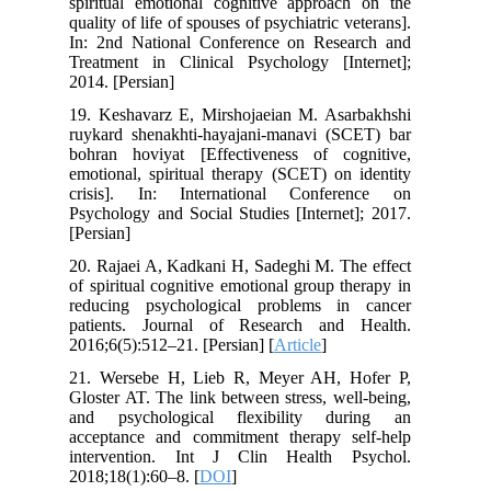
spiritual emotional cognitive approach on the
quality of life of spouses of psychiatric veterans].
In: 2nd National Conference on Research and
Treatment in Clinical Psychology [Internet];
2014. [Persian]
19. Keshavarz E, Mirshojaeian M. Asarbakhshi
ruykard shenakhti-hayajani-manavi (SCET) bar
bohran hoviyat [Effectiveness of cognitive,
emotional, spiritual therapy (SCET) on identity
crisis]. In: International Conference on
Psychology and Social Studies [Internet]; 2017.
[Persian]
20. Rajaei A, Kadkani H, Sadeghi M. The effect
of spiritual cognitive emotional group therapy in
reducing psychological problems in cancer
patients. Journal of Research and Health.
2016;6(5):512–21. [Persian] [
Article
]
21. Wersebe H, Lieb R, Meyer AH, Hofer P,
Gloster AT. The link between stress, well-being,
and psychological flexibility during an
acceptance and commitment therapy self-help
intervention. Int J Clin Health Psychol.
2018;18(1):60–8. [
DOI
]