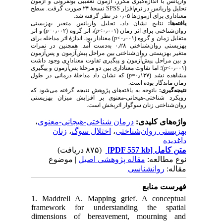
واریانس با اندازه‌گیری مکرر، آزمون تعقیبی بونفرونی و
آزمون
نسخهٔ ۲۴ صورت گرفت. سطح
SPS
S
در نرم‌افزار
تحلیل واریانس
معناداری برای آزمون‌ها ۰٫۰۵ در نظر گرفته شد.
یافته‌ها:
نتایج نشان داد،
تحلیل واریانس متغیر بهزیستی
) و اثر
p
)، اثر گروه (۰٫۰۰۲=
p
روان‌شناختی برای اثر زمان (۰٫۰۰۱>
) معنادار بود. اندازهٔ اثر مداخله برای
p
متقابل زمان و گروه (۰٫۰۰۱>
بهزیستی روان‌شناختی ۰٫۲۸ به‌دست آمد.
همچنین در
نمرات
متغیر بهزیستی روان‌شناختی بین مراحل پیش‌آزمون و پس‌آزمون
و بین مراحل پیش‌آزمون و پیگیری تفاوت معناداری وجود داشت
)؛ اما تفاوت معناداری بین دو مرحلهٔ پس‌آزمون و پیگیری
p
(۰٫۰۰۱>
نشان داد مداخلهٔ درمانی در طول
) که
p
مشاهده نشد (۰٫۱۳۷=
زمان ماندگار بوده است.
نتیجه‌گیری:
باتوجه به یافته‌های پژوهش
نتیجه گرفته می‌شود که
رویکرد
شناختی-هیجانی-معنوی بر افزایش میزان بهزیستی
روان‌شناختی زنان سوگوار اثربخش است.
،
درمان شناختی-هیجانی-معنوی
واژه‌های کلیدی:
زنان
،
اختلال سوگ
،
بهزیستی روان‌شناختی
داغدیده
(۸۷۵ دریافت)
[PDF 557 kb]
متن کامل
نوع مطالعه:
مقاله پژوهشی اصیل
| موضوع
مقاله:
روانشناسی
فهرست منابع
1. Maddrell A. Mapping grief. A conceptual
framework for understanding the spatial
dimensions of bereavement, mourning and