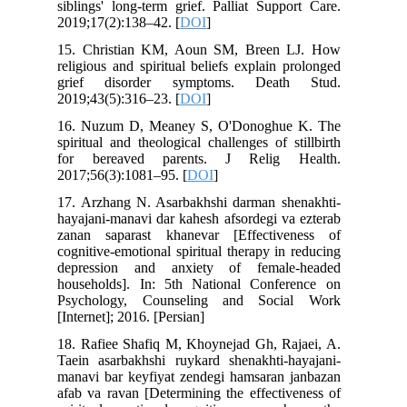
siblings' long-term grief. Palliat Support Care.
2019;17(2):138–42. [
DOI
]
15. Christian KM, Aoun SM, Breen LJ. How
religious and spiritual beliefs explain prolonged
grief disorder symptoms. Death Stud.
2019;43(5):316–23. [
DOI
]
16. Nuzum D, Meaney S, O'Donoghue K. The
spiritual and theological challenges of stillbirth
for bereaved parents. J Relig Health.
2017;56(3):1081–95. [
DOI
]
17. Arzhang N. Asarbakhshi darman shenakhti-
hayajani-manavi dar kahesh afsordegi va ezterab
zanan saparast khanevar [Effectiveness of
cognitive-emotional spiritual therapy in reducing
depression and anxiety of female-headed
households]. In: 5th National Conference on
Psychology, Counseling and Social Work
[Internet]; 2016. [Persian]
18. Rafiee Shafiq M, Khoynejad Gh, Rajaei, A.
Taein asarbakhshi ruykard shenakhti-hayajani-
manavi bar keyfiyat zendegi hamsaran janbazan
afab va ravan [Determining the effectiveness of