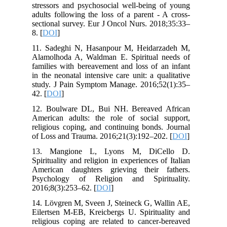
stressors and psychosocial well-being of young
adults following the loss of a parent - A cross-
sectional survey. Eur J Oncol Nurs. 2018;35:33–
8. [
DOI
]
11. Sadeghi N, Hasanpour M, Heidarzadeh M,
Alamolhoda A, Waldman E. Spiritual needs of
families with bereavement and loss of an infant
in the neonatal intensive care unit: a qualitative
study. J Pain Symptom Manage. 2016;52(1):35–
42. [
DOI
]
12. Boulware DL, Bui NH. Bereaved African
American adults: the role of social support,
religious coping, and continuing bonds. Journal
of Loss and Trauma. 2016;21(3):192–202. [
DOI
]
13. Mangione L, Lyons M, DiCello D.
Spirituality and religion in experiences of Italian
American daughters grieving their fathers.
Psychology of Religion and Spirituality.
2016;8(3):253–62. [
DOI
]
14. Lövgren M, Sveen J, Steineck G, Wallin AE,
Eilertsen M-EB, Kreicbergs U. Spirituality and
religious coping are related to cancer-bereaved