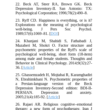
22. Beck AT, Steer RA, Brown GK. Beck
Depression Inventory-II. San Antonio: TX:
Psychological Corporation; 1996;78(2):490–8.
23. Ryff CD. Happiness is everything, or is it?
Explorations on the meaning of psychological
well-being. J Pers Soc Psychol.
1989;57(6):1069–81. [
DOI
]
24. Khanjani M, Shahidi S, Fathabadi J,
Mazaheri M, Shokri O. Factor structure and
psychometric properties of the Ryff's scale of
psychological well-being, short form (18-item)
among male and female students. Thoughts and
Behavior in Clinical Psychology. 2014;9(32):27-
36. [
Article
]
25. Ghassemzadeh H, Mojtabai R, Karamghadiri
N, Ebrahimkhani N. Psychometric properties of
a Persian‐language version of the Beck
Depression Inventory‐Second edition: BDI‐II‐
PERSIAN. Depression and anxiety.
2005;21(4):185-92. [
Article
]
26. Rajaei AR. Religious cognitive–emotional
therapy: a new form of psychotherapy. Iran J