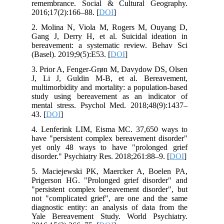
remembrance. Social & Cultural Geography.
2016;17(2):166–88. [
DOI
]
2. Molina N, Viola M, Rogers M, Ouyang D,
Gang J, Derry H, et al. Suicidal ideation in
bereavement: a systematic review. Behav Sci
(Basel). 2019;9(5):E53. [
DOI
]
3. Prior A, Fenger-Grøn M, Davydow DS, Olsen
J, Li J, Guldin M-B, et al. Bereavement,
multimorbidity and mortality: a population-based
study using bereavement as an indicator of
mental stress. Psychol Med. 2018;48(9):1437–
43. [
DOI
]
4. Lenferink LIM, Eisma MC. 37,650 ways to
have "persistent complex bereavement disorder"
yet only 48 ways to have "prolonged grief
disorder." Psychiatry Res. 2018;261:88–9. [
DOI
]
5. Maciejewski PK, Maercker A, Boelen PA,
Prigerson HG. "Prolonged grief disorder" and
"persistent complex bereavement disorder", but
not "complicated grief", are one and the same
diagnostic entity: an analysis of data from the
Yale Bereavement Study. World Psychiatry.