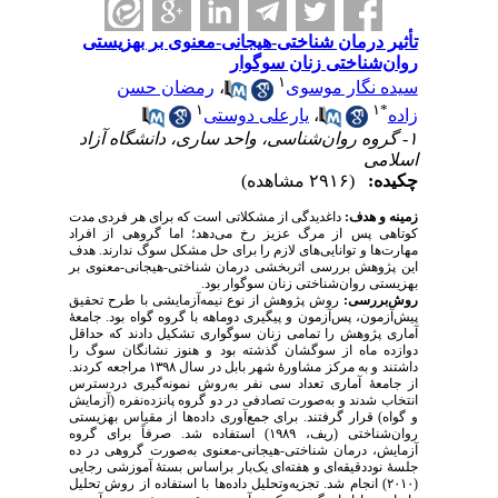
تأثیر درمان شناختی-هیجانی-معنوی بر بهزیستی
روان‌شناختی زنان سوگوار
۱
رمضان حسن
،
سیده نگار موسوی
۱
۱
*
یارعلی دوستی
،
زاده
۱- گروه روان‌شناسی، واحد ساری، دانشگاه آزاد
اسلامی
چکیده:
(۲۹۱۶ مشاهده)
زمینه ‌و ‌هدف:
داغدیدگی از مشکلاتی است که برای هر فردی مدت
کوتاهی پس از مرگ عزیز رخ می‌دهد؛ اما
گروهی از افراد
مهارت‌ها و توانایی‌های لازم را برای حل مشکل سوگ ندارند. هدف
این پژوهش بررسی اثربخشی درمان شناختی-هیجانی-معنوی بر
بهزیستی روان‌شناختی زنان سوگوار بود.
روش‌بررسی:
روش پژوهش از نوع
نیمه‌آزمایشی با طرح تحقیق
پیش‌آزمون، پس‌آزمون و پیگیری دوماهه با گروه گواه
بود. جامعهٔ
آماری پژوهش را
تمامی زنان سوگواری تشکیل دادند که حداقل
دوازده ماه از سوگشان گذشته بود و هنوز نشانگان سوگ
را
داشتند و به مرکز مشاورهٔ شهر بابل در سال ۱۳۹۸ مراجعه کردند.
از جامعهٔ آماری تعداد سی نفر به‌روش نمونه‌گیری
دردسترس
انتخاب شدند و به‌صورت تصادفی در دو گروه پانزده‌نفره (آزمایش
و گواه) قرار گرفتند. برای جمع‌آوری داده‌ها از مقیاس بهزیستی
روان‌شناختی (ریف، ۱۹۸۹)
استفاده شد. صرفاً برای گروه
آزمایش،
د
رمان شناختی-هیجانی-معنوی به‌صورت گروهی
در ده
جلسهٔ نوددقیقه‌ای و هفته‌ای یک‌بار براساس بستهٔ آموزشی رجایی
(۲۰۱۰) انجام شد.
تجزیه‌وتحلیل داده‌ها با استفاده از روش تحلیل