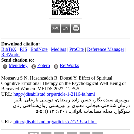
Download citation:
BibTeX
|
RIS
|
EndNote
|
Medlars
|
ProCite
|
Reference Manager
|
RefWorks
Send citation to:
Mendeley
Zotero
RefWorks
Mousavu S N, Hasanzadeh R, Dousti Y. Effect of Spiritual
Cognitive-Emotional Therapy on the Psychological Well-Being of
Bereaved Women. MEJDS 2022; 12 :5-5
URL:
http://jdisabilstud.org/article-1-2116-fa.html
موسوی سیده نگار، حسن زاده رمضان، دوستی یارعلی. تأثیر
درمان شناختی-هیجانی-معنوی بر بهزیستی روان‌شناختی زنان
:۵-۵
()
سوگوار. مجله مطالعات ناتوانی. ۱۴۰۱; ۱۲
URL:
http://jdisabilstud.org/article-۱-۲۱۱۶-fa.html