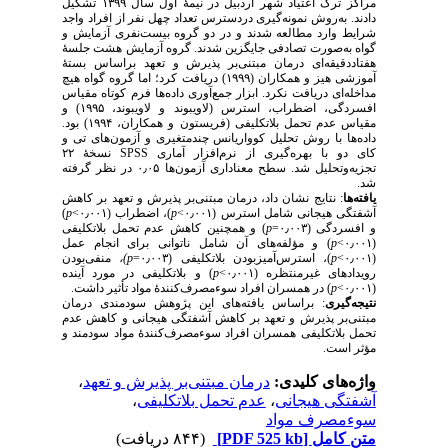
مراکز ترک اعتیاد شهر اردبیل در نیمهٔ اول سال ۱۳۹۹ تشکیل
دادند. به‌روش نمونه‌گیری دردسترس تعداد چهل نفر از افراد واجد
شرایط وارد مطالعه شدند و در دو گروه بیست‌نفری آزمایش و
گواه به‌صورت تصادفی جایگزین شدند. گروه آزمایش هشت جلسهٔ
هفتاددقیقه‌ای درمان مبتنی‌بر پذیرش و تعهد براساس بستۀ
آموزشی هیز و همکاران (۱۹۹۹) دریافت کرد؛ اما گروه گواه هیچ
مداخله‌ای دریافت نکرد. ابزار جمع‌آوری داده‌ها فرم کوتاه مقیاس
افسردگی، اضطراب، استرس (لاویبوند و لاویبوند، ۱۹۹۵) و
مقیاس عدم تحمل بلاتکلیفی (فریستون و همکاران، ۱۹۹۴) بود.
داده‌ها با روش تحلیل کوواریانس چندمتغیری و آزمون‌های تی و
کای دو
با بهره‌گیری از نرم‌افزار آماری
SPSS
نسخهٔ ۲۲
تجزیه‌وتحلیل شد.
سطح معناداری آزمون‌ها ۰٫۰۵ در نظر گرفته
شد.
یافته‌ها
: نتایج نشان داد، درمان مبتنی‌بر پذیرش و تعهد بر کاهش
آشفتگی هیجانی شامل استرس (۰٫۰۰۱>
p
)، اضطراب (۰٫۰۰۱>
p
)
و افسردگی (۰٫۰۰۳=
p
) و همچنین کاهش عدم تحمل بلاتکلیفی
(۰٫۰۰۱>
p
) و مؤلفه‌های آن شامل ناتوانی برای انجام عمل
(۰٫۰۰۱>
p
)، استرس‌آمیزبودن بلاتکلیفی (۰٫۰۰۳=
p
)،
منفی‌بودن
رویدادهای غیرمنتظره (۰٫۰۰۱>
p
) و بلاتکلیفی در مورد آینده
(۰٫۰۰۱>
p
) در همسران افراد سوء‌مصرف‌کنندهٔ مواد تأثیر داشت.
نتیجه‌گیری
:
براساس یافته‌های این پژوهش سودمندی درمان
مبتنی‌بر پذیرش و تعهد بر کاهش آشفتگی هیجانی و کاهش عدم
تحمل بلاتکلیفی همسران افراد سوء‌مصرف‌کنندهٔ مواد سودمند و
مؤثر است.
واژه‌های کلیدی:
درمان مبتنی‌بر پذیرش و تعهد
،
آشفتگی هیجانی
،
عدم تحمل بلاتکلیفی
،
سوء‌مصرف مواد
متن کامل
[PDF 525 kb]
(۸۴۴ دریافت)