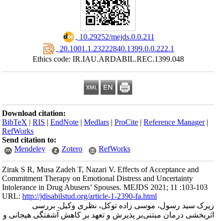
‎ 10.29252/mejds.0.0.211
‎ 20.1001.1.23222840.1399.0.0.222.1
Ethics code: IR.IAU.ARDABIL.REC.1399.048
Download citation:
BibTeX
|
RIS
|
EndNote
|
Medlars
|
ProCite
|
Reference Manager
|
RefWorks
Send citation to:
Mendeley
Zotero
RefWorks
Zirak S R, Musa Zadeh T, Nazari V. Effects of Acceptance and
Commitment Therapy on Emotional Distress and Uncertainty
Intolerance in Drug Abusers’ Spouses. MEJDS 2021; 11 :103-103
URL:
http://jdisabilstud.org/article-1-2390-fa.html
زیرک سید رسول، موسی زاده توکل، نظری وکیل. بررسی
اثربخشی درمان مبتنی‌بر پذیرش و تعهد بر کاهش آشفتگی هیجانی و