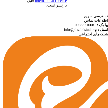
International License
قابل
بازنشر است.
ترسی سریع
لاعات تماس
امک :
09365310081
میل :
info@jdisabilstud.org
که‌های اجتماعی