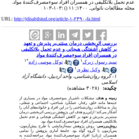
عدم تحمل بلاتکلیفی در همسران افراد سوء‌مصرف‌کنندهٔ مواد.
مجله مطالعات ناتوانی. ۱۴۰۰; ۱۱
()
:۱۰۳-۱۰۳
URL:
http://jdisabilstud.org/article-۱-۲۳۹۰-fa.html
بررسی اثربخشی درمان مبتنی‌بر پذیرش و تعهد
بر کاهش آشفتگی هیجانی و عدم تحمل بلاتکلیفی
در همسران افراد سوء‌مصرف‌کنندهٔ مواد
۱
*
۱
سید رسول زیرک
،
توکل موسی زاده
۱
،
وکیل نظری
۱- گروه روان‌شناسی، واحد اردبیل، دانشگاه آزاد
اسلامی
چکیده:
(۳۰۲۸ مشاهده)
زمینه و هدف
:
مشکلات ناشی‌از
سوءمصرف مواد در بسیاری از
جنبه‌ها مانند خلق، رفتار، عملکرد شناختی، اجتماعی و شغلی،
نیاز به مداخلات روان‌شناختی را در این افراد و خانواده‌‌های آنان را
آشکار می‌‌کند؛ ازاین‌رو هدف این پژوهش بررسی اثربخشی درمان
مبتنی‌بر پذیرش و تعهد بر کاهش آشفتگی هیجانی و عدم تحمل
بلاتکلیفی همسران افراد سوء‌مصرف‌کنندهٔ مواد بود.
روش‌بررسی
:
روش پژوهش نیمه‌آزمایشی با طرح پیش‌آزمون-
پس‌آزمون با گروه گواه بود. جامعهٔ آماری پژوهش را تمامی
همسران (زنان) افراد سوء‌مصرف‌کنندهٔ مواد مراجعه‌کننده به