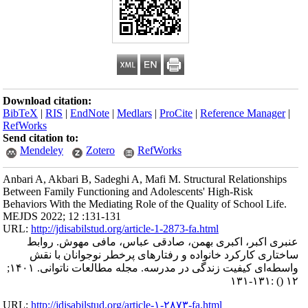
Download citation:
BibTeX
|
RIS
|
EndNote
|
Medlars
|
ProCite
|
Reference Manager
|
RefWorks
Send citation to:
Mendeley
Zotero
RefWorks
Anbari A, Akbari B, Sadeghi A, Mafi M. Structural Relationships
Between Family Functioning and Adolescents' High-Risk
Behaviors With the Mediating Role of the Quality of School Life.
MEJDS 2022; 12 :131-131
URL:
http://jdisabilstud.org/article-1-2873-fa.html
عنبری اکبر، اکبری بهمن، صادقی عباس، مافی مهوش. روابط
ساختاری کارکرد خانواده و رفتارهای ‌پرخطر نوجوانان با نقش
واسطه‌ای کیفیت زندگی در مدرسه. مجله مطالعات ناتوانی. ۱۴۰۱;
:۱۳۱-۱۳۱
()
۱۲
URL:
http://jdisabilstud.org/article-۱-۲۸۷۳-fa.html