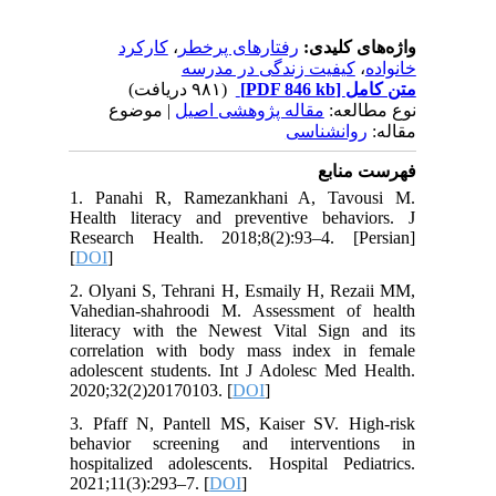
کارکرد
،
رفتارهای پرخطر
واژه‌های کلیدی:
کیفیت زندگی در مدرسه
،
خانواده
(۹۸۱ دریافت)
[PDF 846 kb]
متن کامل
نوع مطالعه:
مقاله پژوهشی اصیل
| موضوع
مقاله:
روانشناسی
فهرست منابع
1. Panahi R, Ramezankhani A, Tavousi M.
Health literacy and preventive behaviors. J
Research Health. 2018;8(2):93–4. [Persian]
[
DOI
]
2. Olyani S, Tehrani H, Esmaily H, Rezaii MM,
Vahedian-shahroodi M. Assessment of health
literacy with the Newest Vital Sign and its
correlation with body mass index in female
adolescent students. Int J Adolesc Med Health.
2020;32(2)20170103. [
DOI
]
3. Pfaff N, Pantell MS, Kaiser SV. High-risk
behavior screening and interventions in
hospitalized adolescents. Hospital Pediatrics.
2021;11(3):293–7. [
DOI
]