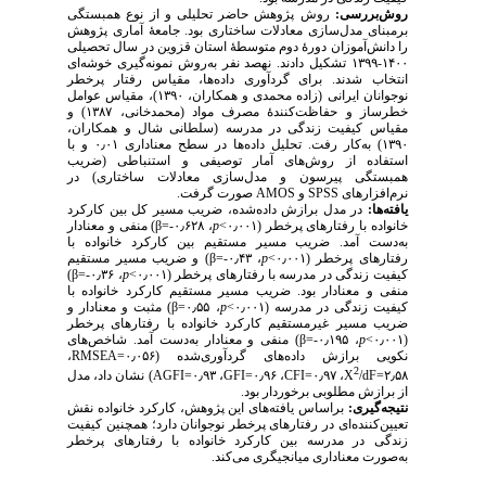
روش‌بررسی:
روش پژوهش حاضر تحلیلی و از نوع همبستگی
برمبنای مدل‌سازی معادلات ساختاری بود. جامعهٔ آماری پژوهش
را دانش‌آموزان دورهٔ دوم متوسطهٔ استان قزوین در سال تحصیلی
۱۴۰۰-۱۳۹۹ تشکیل دادند. نهصد نفر به‌روش نمونه‌گیری‌ خوشه‌ای‌‌
انتخاب ‌‌‌‌شدند. برای گردآوری داده‌ها،
مقیاس
رفتار پرخطر
نوجوانان ایرانی (زاده محمدی و همکاران، ۱۳۹۰)، مقیاس عوامل‌
خطرساز و حفاظت‌کنندهٔ مصرف مواد (محمدخانی، ۱۳۸۷) و
مقیاس کیفیت زندگی ‌در مدرسه (سلطانی شال و همکاران،
۱۳۹۰) به‌کار رفت. تحلیل داده‌ها در سطح معناداری ۰٫۰۱ و با
استفاده از روش‌های آمار توصیفی و استنباطی (ضریب
همبستگی پیرسون و مدل‌سازی معادلات ساختاری) در
صورت گرفت.
AMOS
و
SPSS
نرم‌افزارهای
یافته‌ها:
در مدل برازش داده‌شده،
ضریب مسیر کل بین کارکرد
) منفی و معنادار
β
-=
۶۲۸
، ۰٫
p
خانواده با رفتارهای پرخطر (۰٫۰۰۱>
به‌دست آمد.
ضریب مسیر مستقیم بین کارکرد خانواده با
) و ضریب مسیر مستقیم
β
، ۰٫۴۳-=
p
رفتارهای پرخطر (۰٫۰۰۱>
)
β
، ۰٫۳۶-=
p
کیفیت زندگی در مدرسه با رفتارهای پرخطر (۰٫۰۰۱>
منفی و معنادار بود. ضریب مسیر مستقیم کارکرد خانواده با
) مثبت و معنادار و
β
، ۰٫۵۵=
p
ﮐﯿﻔﯿﺖ زﻧﺪﮔﯽ در مدرسه (۰٫۰۰۱>
ضریب مسیر غیرمستقیم کارکرد خانواده با رفتارهای پرخطر
) منفی و معنادار به‌دست آمد. شاخص‌های
β
، ۰٫۱۹۵-=
p
(۰٫۰۰۱>
،
RMSEA
نکویی برازش داده‌های گردآوری‌شده (۰٫۰۵۶=
2
) نشان داد، مدل
AGFI
، ۰٫۹۳=
GFI
، ۰٫۹۶=
CFI
، ۰٫۹۷=
X
/dF
۲٫۵۸=
از برازش مطلوبی برخوردار بود.
نتیجه‌گیری:
براساس یافته‌های این پژوهش، کار
کرد ‌خانواده نقش
تعیین‌کننده‌ای در رفتارهای پرخطر نوجوانان دارد‌؛ همچنین کیفیت
زندگی در مدرسه بین کارکرد خانواده با رفتارهای پرخطر
به‌صورت معناداری میانجیگری می‌کند.