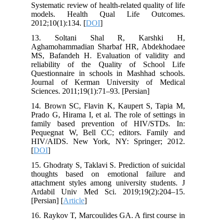
Systematic review of health-related quality of life
models. Health Qual Life Outcomes.
2012;10(1):134. [
DOI
]
13. Soltani Shal R, Karshki H,
Aghamohammadian Sharbaf HR, Abdekhodaee
MS, Bafandeh H. Evaluation of validity and
reliability of the Quality of School Life
Questionnaire in schools in Mashhad schools.
Journal of Kerman University of Medical
Sciences. 2011;19(1):71–93. [Persian]
14. Brown SC, Flavin K, Kaupert S, Tapia M,
Prado G, Hirama I, et al. The role of settings in
family based prevention of HIV/STDs. In:
Pequegnat W, Bell CC; editors. Family and
HIV/AIDS. New York, NY: Springer; 2012.
[
DOI
]
15. Ghodraty S, Taklavi S. Prediction of suicidal
thoughts based on emotional failure and
attachment styles among university students. J
Ardabil Univ Med Sci. 2019;19(2):204–15.
[Persian] [
Article
]
16. Raykov T, Marcoulides GA. A first course in