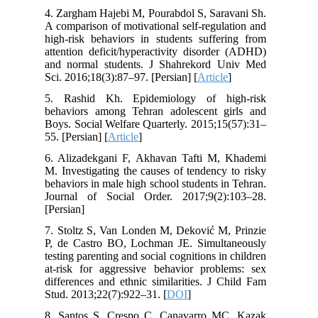
4. Zargham Hajebi M, Pourabdol S, Saravani Sh.
A comparison of motivational self-regulation and
high-risk behaviors in students suffering from
attention deficit/hyperactivity disorder (ADHD)
and normal students. J Shahrekord Univ Med
Sci. 2016;18(3):87–97. [Persian] [
Article
]
5. Rashid Kh. Epidemiology of high-risk
behaviors among Tehran adolescent girls and
Boys. Social Welfare Quarterly. 2015;15(57):31–
55. [Persian] [
Article
]
6. Alizadekgani F, Akhavan Tafti M, Khademi
M. Investigating the causes of tendency to risky
behaviors in male high school students in Tehran.
Journal of Social Order. 2017;9(2):103–28.
[Persian]
7. Stoltz S, Van Londen M, Deković M, Prinzie
P, de Castro BO, Lochman JE. Simultaneously
testing parenting and social cognitions in children
at-risk for aggressive behavior problems: sex
differences and ethnic similarities. J Child Fam
Stud. 2013;22(7):922–31. [
DOI
]
8. Santos S, Crespo C, Canavarro MC, Kazak