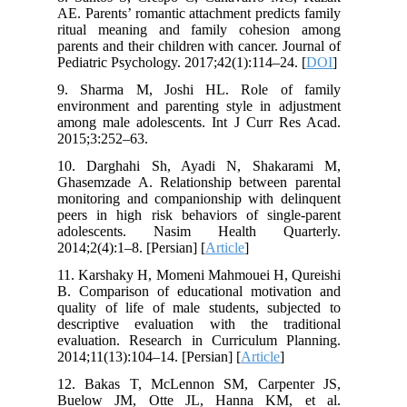
AE. Parents’ romantic attachment predicts family
ritual meaning and family cohesion among
parents and their children with cancer. Journal of
Pediatric Psychology. 2017;42(1):114–24. [
DOI
]
9. Sharma M, Joshi HL. Role of family
environment and parenting style in adjustment
among male adolescents. Int J Curr Res Acad.
2015;3:252–63.
10. Darghahi Sh, Ayadi N, Shakarami M,
Ghasemzade A. Relationship between parental
monitoring and companionship with delinquent
peers in high risk behaviors of single-parent
adolescents. Nasim Health Quarterly.
2014;2(4):1–8. [Persian] [
Article
]
11. Karshaky H, Momeni Mahmouei H, Qureishi
B. Comparison of educational motivation and
quality of life of male students, subjected to
descriptive evaluation with the traditional
evaluation. Research in Curriculum Planning.
2014;11(13):104–14. [Persian] [
Article
]
12. Bakas T, McLennon SM, Carpenter JS,
Buelow JM, Otte JL, Hanna KM, et al.