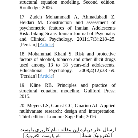
structural equation modeling. Second edition.
Routledge; 2006.
17. Zadeh Mohammadi A, Ahmadabadi Z,
Heidari M. Construction and assessment of
psychometric features of Iranian Adolescents
Risk-Taking Scale. Iranian Journal of Psychiatry
and Clinical Psychology. 2011;17(3):218–25.
[Persian] [
Article
]
18. Mohammad Khani S. Risk and protective
factors of alcohol, tobacco and other illicit drugs
used among 13 to 18 years-old adolescents.
Educational Psychology. 2008;4(12):38–69.
[Persian] [
Article
]
19. Kline RB. Principles and practice of
structural equation modeling. Guilford Press;
2015.
20. Meyers LS, Gamst GC, Guarino AJ. Applied
multivariate research: design and interpretation.
Third edition. London: Sage Pub; 2016.
ارسال نظر درباره این مقاله : نام کاربری یا پست
الکترونیک شما: