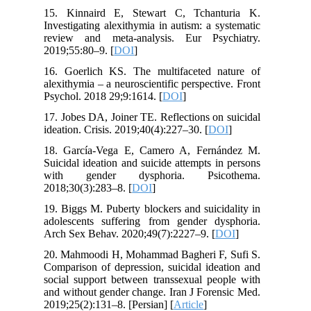
15. Kinnaird E, Stewart C, Tchanturia K.
Investigating alexithymia in autism: a systematic
review and meta-analysis. Eur Psychiatry.
2019;55:80–9. [
DOI
]
16. Goerlich KS. The multifaceted nature of
alexithymia – a neuroscientific perspective. Front
Psychol. 2018 29;9:1614. [
DOI
]
17. Jobes DA, Joiner TE. Reflections on suicidal
ideation. Crisis. 2019;40(4):227–30. [
DOI
]
18. García-Vega E, Camero A, Fernández M.
Suicidal ideation and suicide attempts in persons
with gender dysphoria. Psicothema.
2018;30(3):283–8. [
DOI
]
19. Biggs M. Puberty blockers and suicidality in
adolescents suffering from gender dysphoria.
Arch Sex Behav. 2020;49(7):2227–9. [
DOI
]
20. Mahmoodi H, Mohammad Bagheri F, Sufi S.
Comparison of depression, suicidal ideation and
social support between transsexual people with
and without gender change. Iran J Forensic Med.
2019;25(2):131–8. [Persian] [
Article
]