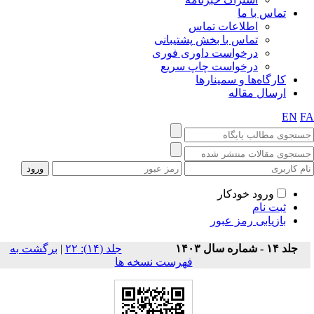
تماس با ما
اطلاعات تماس
تماس با بخش پشتیبانی
درخواست داوری فوری
درخواست چاپ سریع
کارگاه‌ها و سمینارها
ارسال مقاله
EN
F
ورود خودکار
ثبت نام
بازیابی رمز عبور
برگشت به
|
‫جلد (۱۴): ۲۲
جلد ۱۴ - شماره سال ۱۴۰۳
فهرست نسخه ها