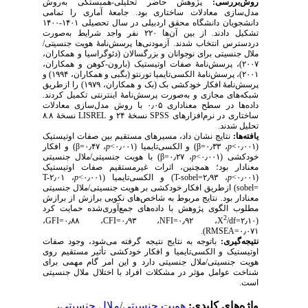
روش‌بررسی:
پژوهش حاضر تحلیلی-همبستگی به‌روش
مدل‌سازی معادلات ساختاری بود. جامعهٔ آماری را تمامی
دانشجویان دانشگاه محقق اردبیلی در سال تحصیلی ۱۴۰۱-۱۴۰۰
تشکیل دادند. از بین آن‌ها ۲۲۰ نفر واجد شرایط به‌صورت
دردسترس انتخاب شدند. آزمودنی‌ها
پرسش‌نامهٔ هویت جنسیتی/
ملال جنسیتی برای نوجوانان و بزرگسالان
(دئوگراسیا و همکاران،
۲۰۰۷)، پرسش‌نامهٔ صفات اوتیستیک (بارون-کوهن و همکاران،
۲۰۰۱)، پرسش‌نامهٔ الکسی‌تایمیا تورنتو (بگبی و همکاران، ۱۹۹۴) و
پرسش‌نامهٔ افکار خودکشی بک
(بک و همکاران، ۱۹۷۹) را ازطریق
شبکه‌های مجازی و به‌صورت پرسش‌نامهٔ اینترنتی تکمیل کردند.
داده‌ها در سطح معناداری ۰٫۰۵ با روش مدل‌سازی معادلات
نسخهٔ ۸.۸
LISREL
نسخهٔ ۲۴ و
SPSS
ساختاری در نرم‌افزارهای
تحلیل شدند.
یافته‌ها:
نتایج نشان داد، مسیرهای مستقیم بین صفات اوتیستیک
) و افکار
β
، ۰٫۴۷=
p
) و الکسی‌تایمیا (۰٫۰۰۱>
β
، ۰٫۳۳=
p
(۰٫۰۰۱>
) با هویت جنسیتی/ملال جنسیتی
β
، ۰٫۲۷=
p
خودکشی (۰٫۰۰۱>
معنا‌دار بود؛ همچنین، اثرات غیرمستقیم صفات اوتیستیک
T-
، ۲٫۰۱
p
) و الکسی‌تایمیا (۰٫۰۰۱>
T-sobel=
، ۲٫۹۳
p
(۰٫۰۰۱>
) ازطریق افکار خودکشی بر هویت جنسیتی/ملال جنسیتی
sobel=
معنا‌دار بود. نتایج مربوط به شاخص‌های نکویی برازش از برازش
مطلوب الگوی پژوهش با داده‌های جمع‌آوری‌شده حمایت کرد
2
،
GFI=
، ۰٫۸۸
CFI=
، ۰٫۹۳
NFI=
، ۰٫۹۲
X
/df=
(۲٫۱۰
).
RMSEA=
۰٫۰۷۱
نتیجه‌گیری:
باتوجه به نتایج نتیجه گرفته می‌شود، وجود صفات
اوتیستیک و الکسی‌تایمیا و افکار خودکشی تأثیر مستقیم روی
هویت جنسیتی/ملال جنسیتی دارد و این امر گام مهمی برای
شناخت عوامل مؤثر در مشکلات افراد با اختلال ملال جنسیتی
است.
،
هویت جنسیتی/ملال جنسیتی
واژه‌های کلیدی: