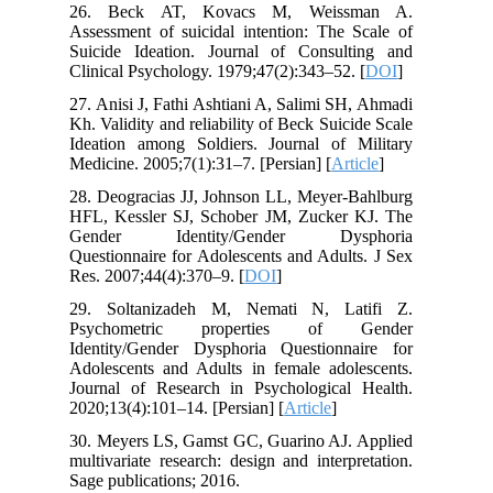
26. Beck AT, Kovacs M, Weissman A.
Assessment of suicidal intention: The Scale of
Suicide Ideation. Journal of Consulting and
Clinical Psychology. 1979;47(2):343–52. [
DOI
]
27. Anisi J, Fathi Ashtiani A, Salimi SH, Ahmadi
Kh. Validity and reliability of Beck Suicide Scale
Ideation among Soldiers. Journal of Military
Medicine. 2005;7(1):31–7. [Persian] [
Article
]
28. Deogracias JJ, Johnson LL, Meyer-Bahlburg
HFL, Kessler SJ, Schober JM, Zucker KJ. The
Gender Identity/Gender Dysphoria
Questionnaire for Adolescents and Adults. J Sex
Res. 2007;44(4):370–9. [
DOI
]
29. Soltanizadeh M, Nemati N, Latifi Z.
Psychometric properties of Gender
Identity/Gender Dysphoria Questionnaire for
Adolescents and Adults in female adolescents.
Journal of Research in Psychological Health.
2020;13(4):101–14. [Persian] [
Article
]
30. Meyers LS, Gamst GC, Guarino AJ. Applied
multivariate research: design and interpretation.
Sage publications; 2016.