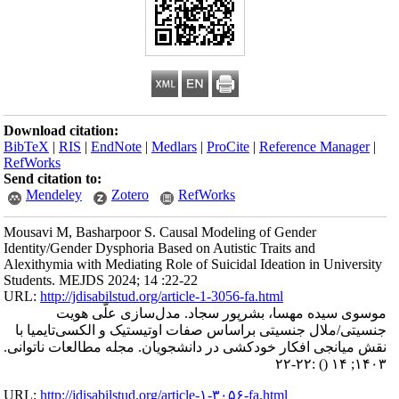
Download citation:
BibTeX
|
RIS
|
EndNote
|
Medlars
|
ProCite
|
Reference Manager
|
RefWorks
Send citation to:
Mendeley
Zotero
RefWorks
Mousavi M, Basharpoor S. Causal Modeling of Gender
Identity/Gender Dysphoria Based on Autistic Traits and
Alexithymia with Mediating Role of Suicidal Ideation in University
Students. MEJDS 2024; 14 :22-22
URL:
http://jdisabilstud.org/article-1-3056-fa.html
موسوی سیده مهسا، بشرپور سجاد. مدل‌سازی علّی هویت
جنسیتی/ملال جنسیتی براساس صفات اوتیستیک و الکسی‌تایمیا با
نقش میانجی افکار خودکشی در دانشجویان. مجله مطالعات ناتوانی.
:۲۲-۲۲
()
۱۴۰۳; ۱۴
URL:
http://jdisabilstud.org/article-۱-۳۰۵۶-fa.html