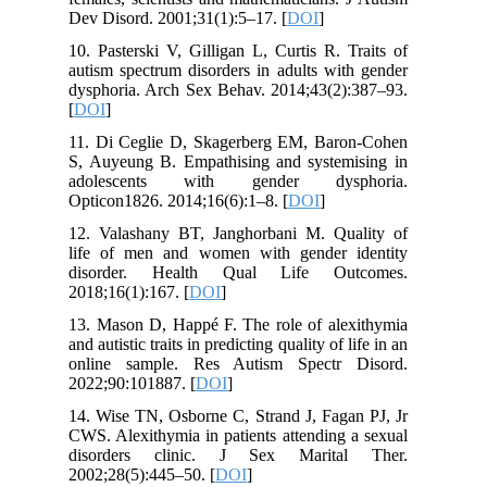
Dev Disord. 2001;31(1):5–17. [
DOI
]
10. Pasterski V, Gilligan L, Curtis R. Traits of
autism spectrum disorders in adults with gender
dysphoria. Arch Sex Behav. 2014;43(2):387–93.
[
DOI
]
11. Di Ceglie D, Skagerberg EM, Baron-Cohen
S, Auyeung B. Empathising and systemising in
adolescents with gender dysphoria.
Opticon1826. 2014;16(6):1–8. [
DOI
]
12. Valashany BT, Janghorbani M. Quality of
life of men and women with gender identity
disorder. Health Qual Life Outcomes.
2018;16(1):167. [
DOI
]
13. Mason D, Happé F. The role of alexithymia
and autistic traits in predicting quality of life in an
online sample. Res Autism Spectr Disord.
2022;90:101887. [
DOI
]
14. Wise TN, Osborne C, Strand J, Fagan PJ, Jr
CWS. Alexithymia in patients attending a sexual
disorders clinic. J Sex Marital Ther.
2002;28(5):445–50. [
DOI
]