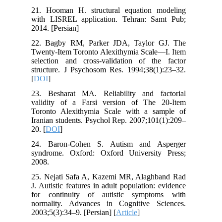
21. Hooman H. structural equation modeling
with LISREL application. Tehran: Samt Pub;
2014. [Persian]
22. Bagby RM, Parker JDA, Taylor GJ. The
Twenty-Item Toronto Alexithymia Scale—I. Item
selection and cross-validation of the factor
structure. J Psychosom Res. 1994;38(1):23–32.
[
DOI
]
23. Besharat MA. Reliability and factorial
validity of a Farsi version of The 20-Item
Toronto Alexithymia Scale with a sample of
Iranian students. Psychol Rep. 2007;101(1):209–
20. [
DOI
]
24. Baron-Cohen S. Autism and Asperger
syndrome. Oxford: Oxford University Press;
2008.
25. Nejati Safa A, Kazemi MR, Alaghband Rad
J. Autistic features in adult population: evidence
for continuity of autistic symptoms with
normality. Advances in Cognitive Sciences.
2003;5(3):34–9. [Persian] [
Article
]