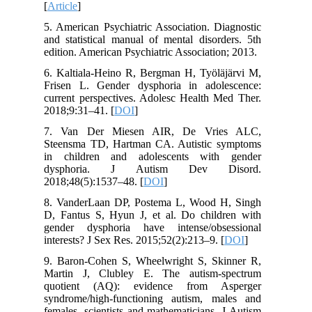
[
Article
]
5. American Psychiatric Association. Diagnostic
and statistical manual of mental disorders. 5th
edition. American Psychiatric Association; 2013.
6. Kaltiala-Heino R, Bergman H, Työläjärvi M,
Frisen L. Gender dysphoria in adolescence:
current perspectives. Adolesc Health Med Ther.
2018;9:31–41. [
DOI
]
7. Van Der Miesen AIR, De Vries ALC,
Steensma TD, Hartman CA. Autistic symptoms
in children and adolescents with gender
dysphoria. J Autism Dev Disord.
2018;48(5):1537–48. [
DOI
]
8. VanderLaan DP, Postema L, Wood H, Singh
D, Fantus S, Hyun J, et al. Do children with
gender dysphoria have intense/obsessional
interests? J Sex Res. 2015;52(2):213–9. [
DOI
]
9. Baron-Cohen S, Wheelwright S, Skinner R,
Martin J, Clubley E. The autism-spectrum
quotient (AQ): evidence from Asperger
syndrome/high-functioning autism, males and
females, scientists and mathematicians. J Autism