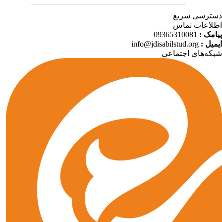
ترسی سریع
لاعات تماس
09365310081
پیامک
info@jdisabilstud.org
ایمیل
که‌های اجتماعی