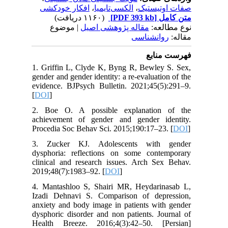
افکار خودکشی
،
الکسی‌تایمیا
،
صفات اوتیستیک
(۱۱۶۰ دریافت)
[PDF 393 kb]
متن کامل
نوع مطالعه:
مقاله پژوهشی اصیل
| موضوع
مقاله:
روانشناسی
فهرست منابع
1. Griffin L, Clyde K, Byng R, Bewley S. Sex,
gender and gender identity: a re-evaluation of the
evidence. BJPsych Bulletin. 2021;45(5):291–9.
[
DOI
]
2. Boe O. A possible explanation of the
achievement of gender and gender identity.
Procedia Soc Behav Sci. 2015;190:17–23. [
DOI
]
3. Zucker KJ. Adolescents with gender
dysphoria: reflections on some contemporary
clinical and research issues. Arch Sex Behav.
2019;48(7):1983–92. [
DOI
]
4. Mantashloo S, Shairi MR, Heydarinasab L,
Izadi Dehnavi S. Comparison of depression,
anxiety and body image in patients with gender
dysphoric disorder and non patients. Journal of
Health Breeze. 2016;4(3):42–50. [Persian]