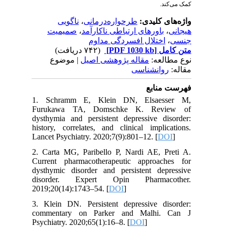
کمک می‌کند.
ناگویی
،
طرحواره‌درمانی
واژه‌های کلیدی:
صمیمیت
،
باورهای ارتباطی ناکارآمد
،
هیجانی
اختلال افسردگی مداوم
،
جنسی
(۷۴۲ دریافت)
[PDF 1030 kb]
متن کامل
نوع مطالعه:
مقاله پژوهشی اصیل
| موضوع
مقاله:
روانشناسی
فهرست منابع
1. Schramm E, Klein DN, Elsaesser M,
Furukawa TA, Domschke K. Review of
dysthymia and persistent depressive disorder:
history, correlates, and clinical implications.
Lancet Psychiatry. 2020;7(9):801–12. [
DOI
]
2. Carta MG, Paribello P, Nardi AE, Preti A.
Current pharmacotherapeutic approaches for
dysthymic disorder and persistent depressive
disorder. Expert Opin Pharmacother.
2019;20(14):1743–54. [
DOI
]
3. Klein DN. Persistent depressive disorder:
commentary on Parker and Malhi. Can J
Psychiatry. 2020;65(1):16–8. [
DOI
]