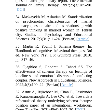
questionnaire: preliminary report. The American
Journal of Family Therapy. 1997;25(3):285–90.
[
DOI
]
34. Maskayekh M, Askarian M. Standardization
of psychometric characteristics of marital
intimacy questionnaire and its relationship with
positive thinking in married women in Tehran
city. Studies in Psychology and Educational
Sciences. 2017;3(3/1):11–24. [Persian] [
Article
]
35. Martin R, Young J. Schema therapy. In:
Handbook of cognitive–behavioral therapies. 3rd
ed. New York, NY, US: Guilford Press; 2010.
pp: 317–46.
36. Ojaghloo S, Ghodrati S, Tahaei SS. The
effectiveness of schema therapy on feelings of
loneliness and emotional distress of conflicting
couples. New Approach in Educational Sciences.
2022;4(3):109–22. [Persian] [
Article
]
37. Arntz A, Rijkeboer M, Chan E, Fassbinder
E, Karaosmanoglu A, Lee CW, et al. Towards a
reformulated theory underlying schema therapy:
position paper of an international workgroup.
Cogn Ther Res. 2021;45(6):1007–20. [
DOI
]