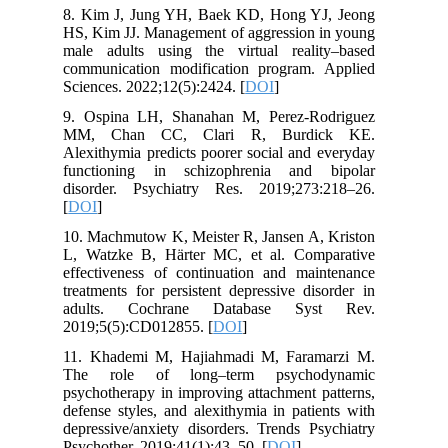
8. Kim J, Jung YH, Baek KD, Hong YJ, Jeong
HS, Kim JJ. Management of aggression in young
male adults using the virtual reality–based
communication modification program. Applied
Sciences. 2022;12(5):2424. [
DOI
]
9. Ospina LH, Shanahan M, Perez-Rodriguez
MM, Chan CC, Clari R, Burdick KE.
Alexithymia predicts poorer social and everyday
functioning in schizophrenia and bipolar
disorder. Psychiatry Res. 2019;273:218–26.
[
DOI
]
10. Machmutow K, Meister R, Jansen A, Kriston
L, Watzke B, Härter MC, et al. Comparative
effectiveness of continuation and maintenance
treatments for persistent depressive disorder in
adults. Cochrane Database Syst Rev.
2019;5(5):CD012855. [
DOI
]
11. Khademi M, Hajiahmadi M, Faramarzi M.
The role of long–term psychodynamic
psychotherapy in improving attachment patterns,
defense styles, and alexithymia in patients with
depressive/anxiety disorders. Trends Psychiatry
Psychother. 2019;41(1):43–50. [
DOI
]