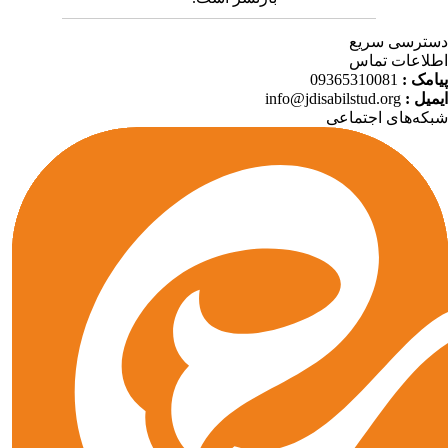
ترسی سریع
لاعات تماس
09365310081
پیامک
info@jdisabilstud.org
ایمیل
که‌های اجتماعی