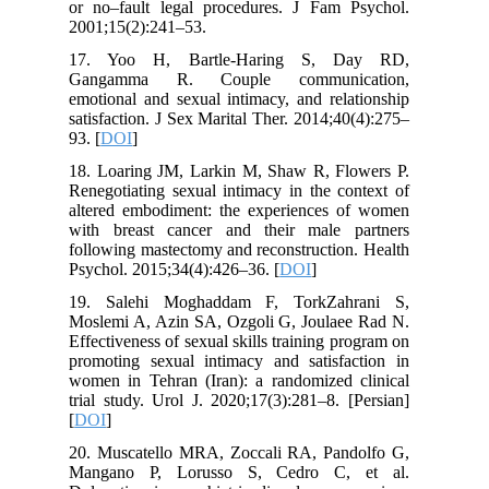
or no–fault legal procedures. J Fam Psychol.
2001;15(2):241–53.
17. Yoo H, Bartle-Haring S, Day RD,
Gangamma R. Couple communication,
emotional and sexual intimacy, and relationship
satisfaction. J Sex Marital Ther. 2014;40(4):275–
93. [
DOI
]
18. Loaring JM, Larkin M, Shaw R, Flowers P.
Renegotiating sexual intimacy in the context of
altered embodiment: the experiences of women
with breast cancer and their male partners
following mastectomy and reconstruction. Health
Psychol. 2015;34(4):426–36. [
DOI
]
19. Salehi Moghaddam F, TorkZahrani S,
Moslemi A, Azin SA, Ozgoli G, Joulaee Rad N.
Effectiveness of sexual skills training program on
promoting sexual intimacy and satisfaction in
women in Tehran (Iran): a randomized clinical
trial study. Urol J. 2020;17(3):281–8. [Persian]
[
DOI
]
20. Muscatello MRA, Zoccali RA, Pandolfo G,
Mangano P, Lorusso S, Cedro C, et al.