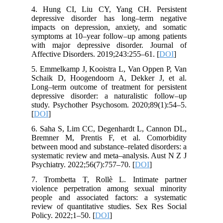
4. Hung CI, Liu CY, Yang CH. Persistent
depressive disorder has long–term negative
impacts on depression, anxiety, and somatic
symptoms at 10–year follow–up among patients
with major depressive disorder. Journal of
Affective Disorders. 2019;243:255–61. [
DOI
]
5. Emmelkamp J, Kooistra L, Van Oppen P, Van
Schaik D, Hoogendoorn A, Dekker J, et al.
Long–term outcome of treatment for persistent
depressive disorder: a naturalistic follow–up
study. Psychother Psychosom. 2020;89(1):54–5.
[
DOI
]
6. Saha S, Lim CC, Degenhardt L, Cannon DL,
Bremner M, Prentis F, et al. Comorbidity
between mood and substance–related disorders: a
systematic review and meta–analysis. Aust N Z J
Psychiatry. 2022;56(7):757–70. [
DOI
]
7. Trombetta T, Rollè L. Intimate partner
violence perpetration among sexual minority
people and associated factors: a systematic
review of quantitative studies. Sex Res Social
Policy. 2022;1–50. [
DOI
]