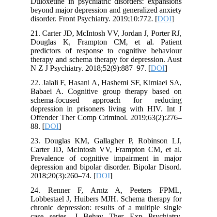
Duloxetine in psychiatric disorders: expansions
beyond major depression and generalized anxiety
disorder. Front Psychiatry. 2019;10:772. [
DOI
]
21. Carter JD, McIntosh VV, Jordan J, Porter RJ,
Douglas K, Frampton CM, et al. Patient
predictors of response to cognitive behaviour
therapy and schema therapy for depression. Aust
N Z J Psychiatry. 2018;52(9):887–97. [
DOI
]
22. Jalali F, Hasani A, Hashemi SF, Kimiaei SA,
Babaei A. Cognitive group therapy based on
schema-focused approach for reducing
depression in prisoners living with HIV. Int J
Offender Ther Comp Criminol. 2019;63(2):276–
88. [
DOI
]
23. Douglas KM, Gallagher P, Robinson LJ,
Carter JD, McIntosh VV, Frampton CM, et al.
Prevalence of cognitive impairment in major
depression and bipolar disorder. Bipolar Disord.
2018;20(3):260–74. [
DOI
]
24. Renner F, Arntz A, Peeters FPML,
Lobbestael J, Huibers MJH. Schema therapy for
chronic depression: results of a multiple single
case series. J Behav Ther Exp Psychiatry.