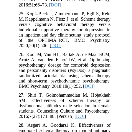
2016;51:66–73. [
DOI
]
25. Kopf–Beck J, Zimmermann P, Egli S, Rein
M, Kappelmann N, Fietz J, et al. Schema therapy
versus cognitive behavioral therapy versus
individual supportive therapy for depression in
an inpatient and day clinic setting: study protocol
of the OPTIMA–RCT. BMC Psychiatry.
2020;20(1):506. [
DOI
]
26. Kool M, Van HL, Bartak A, de Maat SCM,
Arntz A, van den Eshof JW, et al. Optimizing
psychotherapy dosage for comorbid depression
and personality disorders (PsyDos): a pragmatic
randomized factorial trial using schema therapy
and short-term psychodynamic psychotherapy.
BMC Psychiatry. 2018;18(1):252. [
DOI
]
27. Shiri T, Golmohammadian M, Hojatkhah
SM. Effectiveness of schema therapy on
dysfunctional attitudes mate selection in female
students. Counseling Culture and Psycotherapy.
2016;7(27):171–88. [Persian] [
DOI
]
28. Asgari A, Goodarzi K. Effectiveness of
emotional schema therapy on marital intimacy