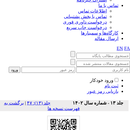
تماس با ما
اطلاعات تماس
تماس با بخش پشتیبانی
درخواست داوری فوری
درخواست چاپ سریع
کارگاه‌ها و سمینارها
ارسال مقاله
EN
F
ورود خودکار
ثبت نام
بازیابی رمز عبور
برگشت به
|
‫جلد (۱۳): ۴۷
جلد ۱۳ - شماره سال ۱۴۰۲
فهرست نسخه ها