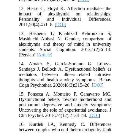
12. Hesse C, Floyd K. Affection mediates the
impact of alexithymia on relationships.
Personality and Individual Differences.
2011;50(4):451–6. [
DOI
]
13. Hashemi T, Khalilzad Behrouzian S,
Mashinchi Abbasi N. Gender, comparison of
alexithymia and theory of mind in university
students. Social Cognition. 2013;1(2):6–13.
[Persian] [
Article
]
14. Arnáez S, García-Soriano G, López–
Santiago J, Belloch A. Dysfunctional beliefs as
mediators between illness–related intrusive
thoughts and health anxiety symptoms. Behav
Cogn Psychother. 2020;48(3):315–26. [
DOI
]
15. Fonseca A, Monteiro F, Canavarro MC.
Dysfunctional beliefs towards motherhood and
postpartum depressive and anxiety symptoms:
Uncovering the role of experiential avoidance. J
Clin Psychol. 2018;74(12):2134–44. [
DOI
]
16. Kurdek LA, Kennedy C. Differences
between couples who end their marriage by fault