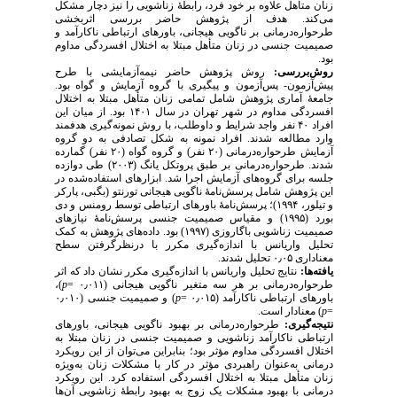
زنان متأهل علاوه بر خود فرد، رابطهٔ زناشویی را نیز دچار مشکل
می‌کند. هدف از پژوهش حاضر بررسی اثربخشی
طرحواره‌درمانی بر ناگویی هیجانی، باورهای ارتباطی ناکارآمد و
صمیمیت جنسی در زنان متأهل مبتلا به اختلال افسردگی مداوم
بود.
روش‌بررسی:
روش پژوهش حاضر نیمه‌آزمایشی با طرح
پیش‌آزمون- پس‌آزمون و پیگیری با گروه آزمایش و گواه بود.
جامعهٔ‌ آماری پژوهش شامل تمامی زنان متأهل مبتلا به اختلال
افسردگی مداوم در شهر تهران در سال ۱۴۰۱ بود. از میان این
افراد ۴۰ نفر واجد شرایط و داوطلب، با روش نمونه‌گیری هدفمند
وارد مطالعه شدند. افراد نمونه به شکل تصادفی به دو گروه
آزمایش طرحواره‌درمانی (۲۰ نفر) و گروه گواه (۲۰ نفر) گمارده
شدند. طرحواره‌درمانی بر طبق پروتکل یانگ (۲۰۰۳) طی دوازده
جلسه برای گروه‌های آزمایش اجرا شد. ابزارهای استفاده‌شده در
این پژوهش شامل پرسش‌نامهٔ ناگویی هیجانی تورنتو (بگبی، پارکر
و تیلور، ۱۹۹۴)؛ پرسش‌نامهٔ باورهای ارتباطی توسط رومنس و دی
بورد (۱۹۹۵) و مقیاس صمیمیت جنسی پرسش‌نامهٔ نیازهای
صمیمیت زناشویی باگاروزی (۱۹۹۷) بود. داده‌های پژوهش به کمک
تحلیل واریانس با اندازه‌گیری مکرر با در‌نظر‌گرفتن سطح
معناداری ۰٫۰۵ تحلیل شدند.
یافته‌ها:
نتایج تحلیل واریانس با اندازه‌گیری مکرر نشان داد که اثر
)،
p
طرحواره‌درمانی بر هر سه متغیر ناگویی هیجانی (۰٫۰۱۱ =
) و صمیمیت جنسی (۰٫۰۱۰
p
باورهای ارتباطی ناکارآمد (۰٫۰۱۵ =
) معنادار است.
p
=
نتیجه‌گیری:
طرحواره‌درمانی بر بهبود ناگویی هیجانی، باورهای
ارتباطی ناکارآمد زناشویی و صمیمیت جنسی در زنان مبتلا به
اختلال افسردگی مداوم مؤثر بود؛ بنابراین می‌توان از این رویکرد
درمانی به‌عنوان راهبردی مؤثر در کار با مشکلات زنان به‌ویژه
زنان متأهل مبتلا به اختلال افسردگی استفاده کرد. این رویکرد
درمانی با بهبود مشکلات یک زوج به بهبود رابطهٔ زناشویی آن‌ها