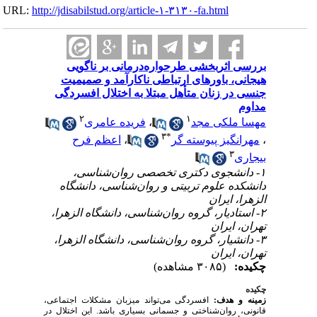
URL:
http://jdisabilstud.org/article-۱-۳۱۳۰-fa.html
بررسی اثربخشی طرحواره‌درمانی بر ناگویی
هیجانی، باورهای ارتباطی ناکارآمد و صمیمیت
جنسی در زنان متأهل مبتلا به اختلال افسردگی
مداوم
۲
۱
فریده عامری
،
مهسا ملکی مجد
۳
*
اعظم فرح
،
مهرانگیز پیوسته گر
،
۳
بیجاری
۱- دانشجوی دکتری تخصصی روان‌شناسی،
دانشکده علوم تربیتی و روان‌شناسی، دانشگاه
الزهرا، ایران
۲- استادیار، گروه روان‌شناسی، دانشگاه الزهرا،
تهران، ایران
۳- دانشیار، گروه روان‌شناسی، دانشگاه الزهرا،
تهران، ایران
چکیده:
(۳۰۸۵ مشاهده)
چکیده
زمینه و هدف:
افسردگی می‌تواند میزبان مشکلات اجتماعی،
قانونی، روان‌شناختی و جسمانی بسیاری باشد. این اختلال در