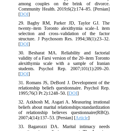
among couples on the brink of divorce.
Community Health. 2019;6(2):174–85. [Persian]
[
DOI
]
29. Bagby RM, Parker JD, Taylor GJ. The
twenty–item Toronto alexithymia scale–I. item
selection and cross–validation of the factor
structure. J Psychosom Res. 1994;38(1):23–32.
[
DOI
]
30. Besharat MA. Reliability and factorial
validity of a Farsi version of the 20–item Toronto
alexithymia scale with a sample of Iranian
students. Psychol Rep. 2007;101(1):209–20.
[
DOI
]
31. Romans JS, DeBord J. Development of the
relationship beliefs questionnaire. Psychol Rep.
1995;76(3 Pt 2):1248–50. [
DOI
]
32. Azkhosh M, Asgari A. Measuring irrational
beliefs about marital relationships:standardization
of relationship believes questionnaire(RBQ).
2007;4(14):137–53. [Persian] [
Article
]
33. Bagarozzi DA. Marital intimacy needs