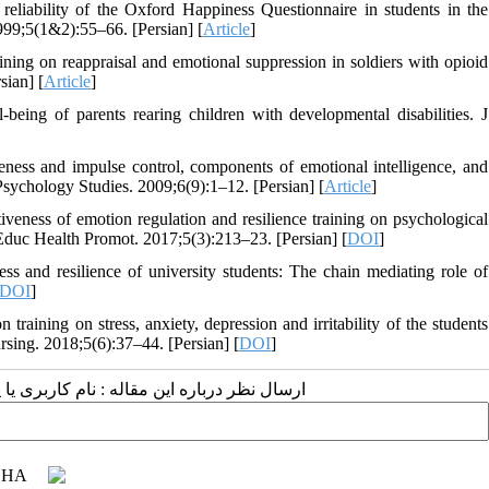
reliability of the Oxford Happiness Questionnaire in students in the
1999;5(1&2):55–66. [Persian] [
Article
]
ining on reappraisal and emotional suppression in soldiers with opioid
sian] [
Article
]
being of parents rearing children with developmental disabilities. J
reness and impulse control, components of emotional intelligence, and
 Psychology Studies. 2009;6(9):1–12. [Persian] [
Article
]
veness of emotion regulation and resilience training on psychological
th Educ Health Promot. 2017;5(3):213–23. [Persian] [
DOI
]
 and resilience of university students: The chain mediating role of
DOI
]
aining on stress, anxiety, depression and irritability of the students
rsing. 2018;5(6):37–44. [Persian] [
DOI
]
ارسال نظر درباره این مقاله : نام کاربری :