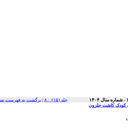
برگشت به فهرست نسخ
|
‫جلد (۱۵): ۸۰
ی کودک کاشت حلزون