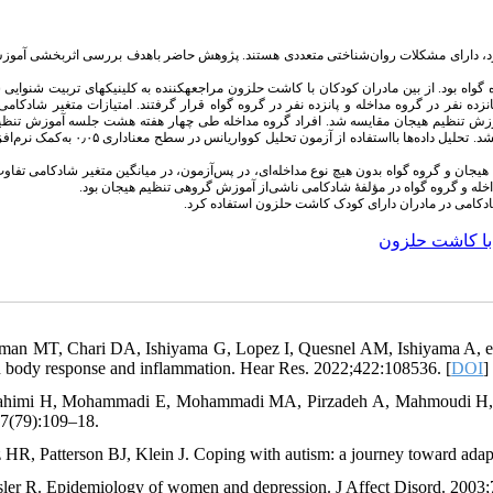
دارد، دارای مشکلات روان‌شناختی متعددی هستند. پژوهش حاضر باهدف بررسی اثربخشی آموز
 گواه بود. از بین مادران کودکان با کاشت حلزون مراجعه‏کننده به کلینیک‏های تربیت شنوایی
نفر در گروه مداخله و پانزده نفر در گروه گواه قرار گرفتند. امتیازات متغیر شادکامی ب
افراد گروه مداخله طی چهار هفته هشت جلسه آموزش تنظی
نشد
تحلیل داده‌ها بااستفاده از آزمون تحلیل کوواریانس در سطح معناداری ۰٫۰۵ به‌کمک
نرم‌افز
م هیجان و گروه گواه بدون هیچ نوع مداخله‌ای، در پس‌آزمون، در میانگین متغیر شادکامی تفاوت
ادکامی در مادران دارای کودک کاشت حلزون استفاده کرد
با کاشت حلزون
man MT, Chari DA, Ishiyama G, Lopez I, Quesnel AM, Ishiyama A, et al.
n body response and inflammation. Hear Res. 2022;422:108536. [
DOI
]
ahimi H, Mohammadi E, Mohammadi MA, Pirzadeh A, Mahmoudi H, Ansar
7(79):109–18.
z HR, Patterson BJ, Klein J. Coping with autism: a journey toward adap
sler R. Epidemiology of women and depression. J Affect Disord. 2003;