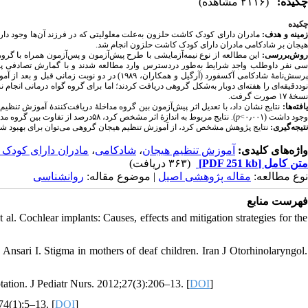
چکیده:
(۲۱۱۶ مشاهده)
چکیده
زمینه و هدف
مادران دارای کودک کاشت حلزون به‌علت معلولیتی که در فرزند آن‌ها وجود 
هیجان بر شادکامی مادران دارای کودک کاشت حلزون انجام شد.
روش‌بررسی:
این مطالعه از نوع نیمه‌آزمایشی با طرح پیش‌آزمون و پس‌آزمون همراه با گروه،
سی نفر داوطلب واجد شرایط به‌طور دردسترس وارد مطالعه شدند و با گمارش تصادفی پانزده 
پرسش‌نامهٔ شادکامی آکسفورد (آرگیل و همکاران، ۱۹۸۹) در دو نوبت زمانی قبل و بعد از آموزش تنظیم هیجان مقایسه شد
نوددقیقه‌ای را هفته‌ای دوبار به‌شکل گروهی دریافت کردند؛ اما برای گروه گواه درمانی انجام 
نسخۀ ۱۷ صورت گرفت.
یافته‌ها:
نتایج نشان داد، با تعدیل اثر پیش‌آزمون بین گروه مداخلهٔ دریافت‌کنندهٔ آموزش تنظی
). نتایج مربوط به اندازهٔ اثر مشخص کرد، ۵۸درصد از تفاوت بین گروه مداخله و گروه گواه در مؤلفهٔ شادکامی ناشی‌از آموزش گروهی تنظیم هیجان بود.
p
وجود داشت (۰٫۰۰۱>
نتیجه‌گیری:
نتایج پژوهش مشخص کرد، از آموزش تنظیم هیجان گروهی می‌توان برای بهبود ش.
مادران دارای کودک 
،
شادکامی
،
آموزش تنظیم هیجان
واژه‌های کلیدی:
(۳۶۳ دریافت)
[PDF 251 kb]
متن کامل
نوع مطالعه:
مقاله پژوهشی اصیل
| موضوع مقاله:
روانشناسی
فهرست منابع
 Cochlear implants: Causes, effects and mitigation strategies for the
i I. Stigma in mothers of deaf children. Iran J Otorhinolaryngol.
tation. J Pediatr Nurs. 2012;27(3):206–13. [
DOI
]
74(1):5–13. [
DOI
]