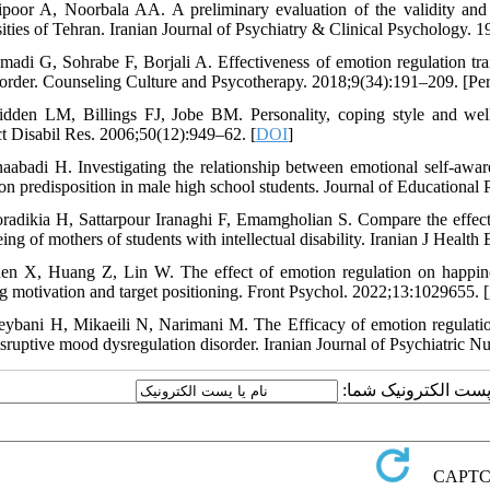
ipoor A, Noorbala AA. A preliminary evaluation of the validity and 
sities of Tehran. Iranian Journal of Psychiatry & Clinical Psychology. 
madi G, Sohrabe F, Borjali A. Effectiveness of emotion regulation tra
sorder. Counseling Culture and Psycotherapy. 2018;9(34):191–209. [Per
idden LM, Billings FJ, Jobe BM. Personality, coping style and well‐
ect Disabil Res. 2006;50(12):949–62. [
DOI
]
naabadi H. Investigating the relationship between emotional self-awa
ion predisposition in male high school students. Journal of Educational
radikia H, Sattarpour Iranaghi F, Emamgholian S. Compare the effecti
ing of mothers of students with intellectual disability. Iranian J Heal
en X, Huang Z, Lin W. The effect of emotion regulation on happiness
ng motivation and target positioning. Front Psychol. 2022;13:1029655. [
eybani H, Mikaeili N, Narimani M. The Efficacy of emotion regulation tr
isruptive mood dysregulation disorder. Iranian Journal of Psychiatric Nu
یا پست الکترونیک شما