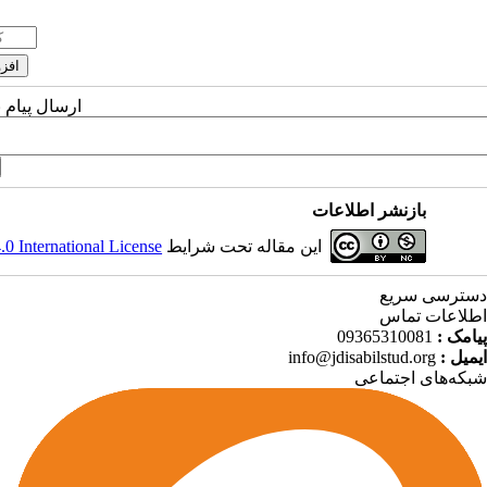
ارسال پیام 
بازنشر اطلاعات
 International License
این مقاله تحت شرایط
دسترسی سریع
اطلاعات تماس
09365310081
پیامک :
info@jdisabilstud.org
ایمیل :
شبکه‌های اجتماعی