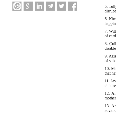
5. Tul
disrup
6. Kim
happin
7. Wil
of car
8. Çul
disabl
9. Azi
of sub
10. Ma
that ha
11. Ja
childre
12. Ar
mothers
13. Ar
advanc