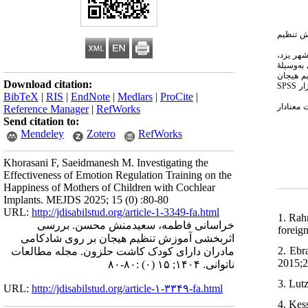
ش تنظیم
 شهر یزد
ه‌وسیلهٔ
م هیجان
Download citation:
SPSS
ار
BibTeX
|
RIS
|
EndNote
|
Medlars
|
ProCite
|
 معنادار
Reference Manager
|
RefWorks
Send citation to:
Mendeley
Zotero
RefWorks
Khorasani F, Saeidmanesh M. Investigating the
Effectiveness of Emotion Regulation Training on the
Happiness of Mothers of Children with Cochlear
Implants. MEJDS 2025; 15 (0) :80-80
URL:
http://jdisabilstud.org/article-1-3349-fa.html
1. Rah
خراسانی فاطمه، سعیدمنش محسن. بررسی
foreig
اثربخشی آموزش تنظیم هیجان بر روی شادکامی
2. Ebr
مادران دارای کودک کاشت حلزون. مجله مطالعات
2015;2
:۸۰-۸۰
(۰)
ناتوانی. ۱۴۰۴; ۱۵
3. Lut
URL:
http://jdisabilstud.org/article-۱-۳۳۴۹-fa.html
4. Kes