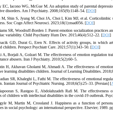
ly EC, Iacono WG, McGue M. An adoption study of parental depression 
tive disorders. Am J Psychiatry. 2008;165(9):1148–54. [
DOI
]
 M, Shin S, Jyung M, Choi JA, Choi I, Kim MJ, et al. Corticolimbic st
ess. Soc Cogn Affect Neurosci. 2023;18(1):nsad056. [
DOI
]
liams SR, Woodruff-Borden J. Parent emotion socialization practices and 
diac variability. Child Psychiatry Hum Dev. 2015;46(4):512–22. [
DOI
]
hacik GD, Durat G, Eren N. Effects of activity groups, in which art a
ed children. Perspect Psychiatr Care. 2021;57(1):343–50. [
DOI
]
zi A, Borjali A, Golzari M. The effectiveness of emotion regulation tr
stance abusers. Iran J Psychiatry. 2010;5(2):60–5.
tin H, Akhavan Gholami M, Ahmadi A. The effectiveness of emotion re
ve learning disabilities children. Journal of Learning Disabilities. 2018;
vadian SR, Khaleghi L, Fathi M. The effectiveness of emotional regulati
n. Iranian Journal of Psychiatric Nursing. 2018;6(5):25–33. [Persian] [
A
iapooran S, Rastgoo E, Abdolahzadeh Rafi M. The effectiveness of 
 of children with intellectual disabilities in the covid-19 outbreak. P
gyle M, Martin M, Crossland J. Happiness as a function of personal
es in social psychology: an international perspective. Elsevier; 1989. 