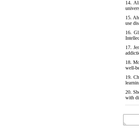
14. Al
univer
15. Ah
use di
16. Gl
Intell
17. Je
addict
18. Mo
well-be
19. Ch
learni
20. Sh
with d