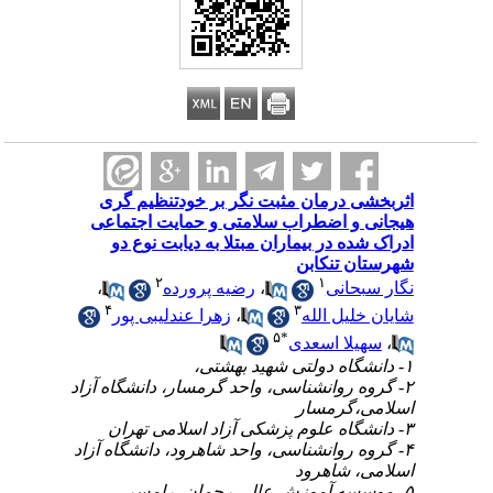
اثربخشی درمان مثبت نگر بر خودتنظیم گری
هیجانی و اضطراب سلامتی و حمایت اجتماعی
ادراک شده در بیماران مبتلا به دیابت نوع دو
شهرستان تنکابن
۲
۱
نگار سبحانی
،
رضیه پرورده
،
۴
۳
شایان خلیل الله
،
زهرا عندلیبی پور
۵
*
،
سهیلا اسعدی
۱- دانشگاه دولتی شهید ‌بهشتی،
۲- گروه روانشناسی، واحد گرمسار، دانشگاه آزاد
اسلامی،گرمسار
۳- دانشگاه علوم پزشکی آزاد اسلامی تهران
۴- گروه روانشناسی، واحد شاهرود، دانشگاه آزاد
اسلامی، شاهرود
۵- موسسه آموزش عالی رحمان، رامسر