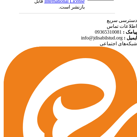
International License
قابل
بازنشر است.
ترسی سریع
لاعات تماس
امک :
09365310081
میل :
info@jdisabilstud.org
که‌های اجتماعی