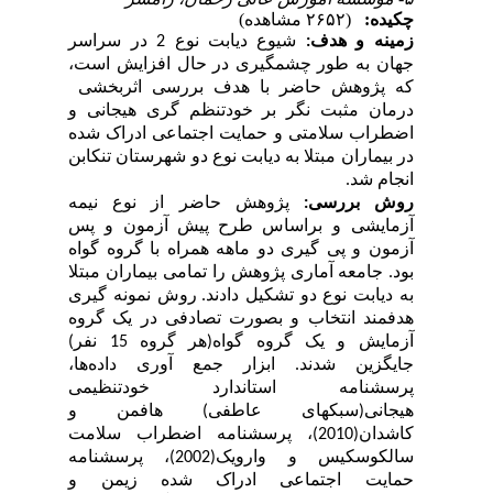
چکیده:
(۲۶۵۲ مشاهده)
زمینه و هدف
:
شیوع دیابت نوع 2 در سراسر
جهان به طور چشمگیری در حال افزایش است،
که پژوهش حاضر با هدف بررسی اثربخشی
درمان مثبت نگر بر خودتنظم گری هیجانی و
اضطراب سلامتی و حمایت اجتماعی ادراک شده
در بیماران مبتلا به دیابت نوع دو شهرستان تنکابن
انجام شد.
روش بررسی:
پژوهش حاضر از نوع نیمه
آزمایشی و براساس طرح
پیش آزمون و پس
آزمون و پی گیری دو ماهه همراه با گروه گواه
بود. جامعه
آماری پژوهش را تمامی بیماران مبتلا
به دیابت نوع دو تشکیل دادند.
روش نمونه گیری
هدفمند انتخاب و بصورت تصادفی در یک گروه
آزمایش و یک گروه گواه(هر گروه 15 نفر)
جایگزین شدند. ابزار جمع آوری داده‌ها،
پرسشنامه استاندارد خودتنظیمی
هیجانی(سبکهای عاطفی) هافمن و
کاشدان(2010)، پرسشنامه اضطراب سلامت
سالکوسکیس و وارویک(2002)، پرسشنامه
حمایت اجتماعی ادراک شده زیمن و