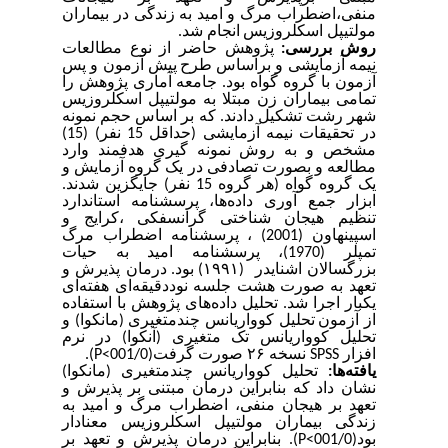
منفی،اضطراب مرگ و امید به زندگی در بیماران
مولتیپل اسکلروزیس
انجام شد.
روش بررسی:
پژوهش حاضر از نوع مطالعات
نیمه آزمایشی و براساس طرح
پیش آزمون و پس
آزمون با گروه گواه بود. جامعه
آماری پژوهش را
تمامی بیماران زن مبتلا به
مولتیپل اسکلروزیس
شهر رشت تشکیل دادند.
که بر اساس حجم نمونه
در تحقیقات نیمه آزمایشی (حداقل 15 نفر) (15)
مشخص و به
روش نمونه گیری هدفمند وارد
مطالعه و بصورت تصادفی در یک گروه آزمایش و
یک گروه گواه (هر گروه 15 نفر) جایگزین شدند.
ابزار جمع آوری داده‌ها،
پرسشنامه استاندارد
تنظیم هیجان شناختی گرانسفکی ،کرایج و
اسپینهاون (2001) ، پرسشنامه اضطراب مرگ
تمپلر (1970)، پرسشنامه امید به حیات
بزرگسالان اشنایدر (
۱۹۹۱)
بود.
درمان پذیرش و
تعهد به صورت هشت جلسه نوددقیقه‌ای هفته‌ای
یکبار اجرا شد. تحلیل داده‌های پژوهش با استفاده
از آزمون
تحلیل کوواریانس چندمتغیری (مانکوا) و
تحلیل کوواریانس تک متغیری (آنکوا)
در نرم
افزار
SPSS
نسخه
۲۶
صورت گرفت(
001/0>
P
).
یافته
ها:
تحلیل کوواریانس چندمتغیری (مانکوا)
نشان داد که بنابراین درمان مبتنی بر پذیرش و
تعهد بر هیجان منفی، اضطراب مرگ و امید به
زندگی بیماران مولتیپل اسکلروزیس معنادار
بود
(001/0>
P
).
بنابراین درمان پذیرش و تعهد بر