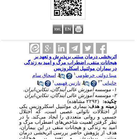
اثربخشی درمان مبتنی برپذیرش و تعهد بر
هیجانات منفی، اضطراب مرگ و امید به زندگی
در بیماران مولتیپل اسکلروزیس
۱
مینا دولتی خرطومی
،
اسحاق سام
۱
۲
*
خانیانی
،
نازنین فهیمی
۱- موسسه آموزش عالی آیندگان، تنکابن،ایران.
۲- موسسه آموزش عالی آیندگان، تنکابن،ایران
چکیده:
(۲۲۹۲ مشاهده)
زمینه و هدف
:
بیماری مولتیپل اسکلروزیس یکی
از اختلالات ناتوانی عصبی است، که اختلال
جسمی و روانی متعددی را ایجاد می‌کند. با در
نظر گرفتن اهمیت شاخص‌های اضطراب مرگ و
امید به زندگی و هیجانات منفی در این بیماران
،
هدف از پژوهش حاضر بررسی
اثربخشی درمان
مبتنی برپذیرش و تعهد بر هیجانات