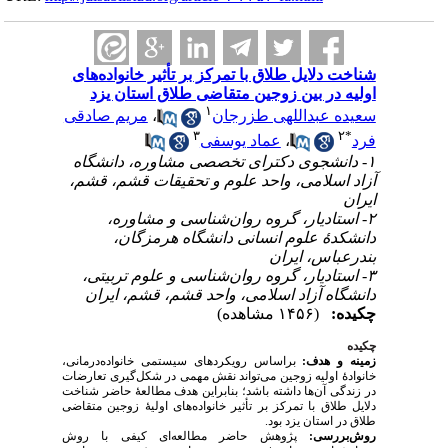
شناخت دلایل طلاق با تمرکز بر تأثیر خانواده‌های
اولیه در بین زوجین متقاضی طلاق استان یزد
۱
مریم صادقی
،
سعیده عبداللهی طزرجان
۳
۲
*
عماد یوسفی
،
فرد
۱- دانشجوی دکترای تخصصی مشاوره، دانشگاه
آزاد اسلامی، واحد علوم و تحقیقات قشم، قشم،
ایران
۲- استادیار، گروه روان‌شناسی و مشاوره،
دانشکدهٔ علوم انسانی دانشگاه هرمزگان،
بندرعباس، ایران
۳- استادیار، گروه روان‌شناسی و علوم تربیتی،
دانشگاه آزاد اسلامی، واحد قشم، قشم، ایران
چکیده:
(۱۴۵۶ مشاهده)
چکیده
زمینه و هدف:
براساس رویکردهای سیستمی خانواده‌درمانی،
خانوادهٔ اولیه زوجین می‌تواند نقش مهمی در شکل‌گیری تعارضات
در زندگی آن‌ها داشته باشد؛ بنابراین هدف مطالعهٔ حاضر شناخت
دلایل طلاق با تمرکز بر تأثیر خانواده‌های اولیهٔ زوجین متقاضی
طلاق در استان یزد بود.
روش‌بررسی:
پژوهش حاضر مطالعه‌ای کیفی با روش