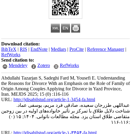
Download citation:
BibTeX
|
RIS
|
EndNote
|
Medlars
|
ProCite
|
Reference Manager
|
RefWorks
Send citation to:
Mendeley
Zotero
RefWorks
Abdullahi Tazarjan S, Sadeghi Fard M, Yousefi E. Understanding
the Reasons for Divorce With an Emphasis on the Role of Family of
Origin Among Couples Applying for Divorce in Yazd Province,
Iran. MEJDS 2025; 15 (0) :116-116
URL:
http://jdisabilstud.org/article-1-3454-fa.html
عبداللهی طزرجان سعیده، صادقی فرد مریم، یوسفی عماد.
شناخت دلایل طلاق با تمرکز بر تأثیر خانواده‌های اولیه در بین زوجین
(۰)
متقاضی طلاق استان یزد. مجله مطالعات ناتوانی. ۱۴۰۴; ۱۵
:۱۱۶-۱۱۶
URL:
http://jdisabilstud.org/article-۱-۳۴۵۴-fa.html