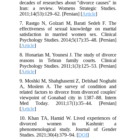
decades of researches about "divorce causes" in
Iran: a review. Womens Strategic Studies.
2011;14(53):129–62. [Persian] [
Article
]
7. Rastgo N, Golzari M, Barati Sedeh F. The
effectiveness of sexual knowledge on marital
satisfaction in married women sex. Clinical
Psychology Studies. 2014;5(17):35–48. [Persian]
[
Article
]
8. Honarian M, Younesi J. The study of divorce
reasons in Tehran family courts. Clinical
Psychology Studies. 2011;1(3):125–53. [Persian]
[
Article
]
9. Moshki M, Shahghasemi Z, Delshad Noghabi
A, Moslem A. The survey of condition and
related factors to divorce from divorced couples'
viewpoint of Gonabad city in 1387–88. Intern
Med Today. 2011;17(1):35–44. [Persian]
[
Article
]
10. Khan TA, Hamid W. Lived experiences of
divorced women in Kashmir: a
phenomenological study. Journal of Gender
Studies. 2021;30(4):379–94. [
DOI
]