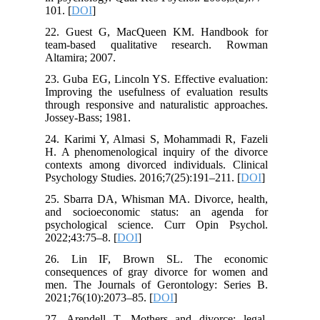
101. [
DOI
]
22. Guest G, MacQueen KM. Handbook for
team-based qualitative research. Rowman
Altamira; 2007.
23. Guba EG, Lincoln YS. Effective evaluation:
Improving the usefulness of evaluation results
through responsive and naturalistic approaches.
Jossey-Bass; 1981.
24. Karimi Y, Almasi S, Mohammadi R, Fazeli
H. A phenomenological inquiry of the divorce
contexts among divorced individuals. Clinical
Psychology Studies. 2016;7(25):191–211. [
DOI
]
25. Sbarra DA, Whisman MA. Divorce, health,
and socioeconomic status: an agenda for
psychological science. Curr Opin Psychol.
2022;43:75–8. [
DOI
]
26. Lin IF, Brown SL. The economic
consequences of gray divorce for women and
men. The Journals of Gerontology: Series B.
2021;76(10):2073–85. [
DOI
]
27. Arendell T. Mothers and divorce: legal,