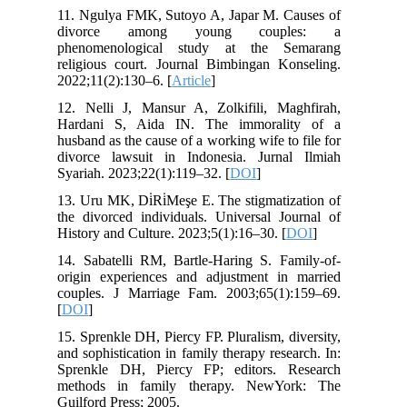
11. Ngulya FMK, Sutoyo A, Japar M. Causes of
divorce among young couples: a
phenomenological study at the Semarang
religious court. Journal Bimbingan Konseling.
2022;11(2):130–6. [
Article
]
12. Nelli J, Mansur A, Zolkifili, Maghfirah,
Hardani S, Aida IN. The immorality of a
husband as the cause of a working wife to file for
divorce lawsuit in Indonesia. Jurnal Ilmiah
Syariah. 2023;22(1):119–32. [
DOI
]
13. Uru MK, Di̇Ri̇Meşe E. The stigmatization of
the divorced individuals. Universal Journal of
History and Culture. 2023;5(1):16–30. [
DOI
]
14. Sabatelli RM, Bartle‐Haring S. Family‐of‐
origin experiences and adjustment in married
couples. J Marriage Fam. 2003;65(1):159–69.
[
DOI
]
15. Sprenkle DH, Piercy FP. Pluralism, diversity,
and sophistication in family therapy research. In:
Sprenkle DH, Piercy FP; editors. Research
methods in family therapy. NewYork: The
Guilford Press; 2005.