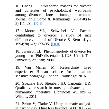
16. Chang J. Self-reported reasons for divorce
and correlates of psychological well-being
among divorced korean immigrant women.
Journal of Divorce & Remarriage. 2004;40(1–
2):111–28. [
DOI
]
17. Moore VL, Schwebel AI. Factors
contributing to divorce: a study of race
differences. Journal of Divorce & Remarriage.
1994;20(1–2):123–35. [
DOI
]
18. Swanson LB. Phenomenology of divorce for
young men [PhD dissertation]. [US, Utah]: The
University of Utah; 2004.
19. Van Manen M. Researching lived
experience: Human science for an action
sensitive pedagogy. London: Routledge; 2016.
20. Speziale HS, Streubert HJ, Carpenter DR.
Qualitative research in nursing: advancing the
humanistic imperative. Lippincott Williams &
Wilkins; 2011.
21. Braun V, Clarke V. Using thematic analysis
in psychology. Qual Res Psychol. 2006;3(2):77–