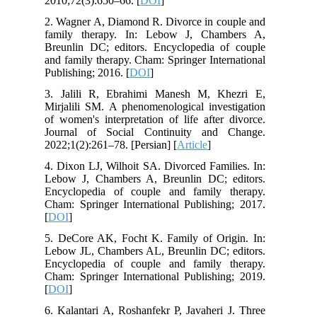
2010;72(3):650–66. [
DOI
]
2. Wagner A, Diamond R. Divorce in couple and
family therapy. In: Lebow J, Chambers A,
Breunlin DC; editors. Encyclopedia of couple
and family therapy. Cham: Springer International
Publishing; 2016. [
DOI
]
3. Jalili R, Ebrahimi Manesh M, Khezri E,
Mirjalili SM. A phenomenological investigation
of women's interpretation of life after divorce.
Journal of Social Continuity and Change.
2022;1(2):261–78. [Persian] [
Article
]
4. Dixon LJ, Wilhoit SA. Divorced Families. In:
Lebow J, Chambers A, Breunlin DC; editors.
Encyclopedia of couple and family therapy.
Cham: Springer International Publishing; 2017.
[
DOI
]
5. DeCore AK, Focht K. Family of Origin. In:
Lebow JL, Chambers AL, Breunlin DC; editors.
Encyclopedia of couple and family therapy.
Cham: Springer International Publishing; 2019.
[
DOI
]
6. Kalantari A, Roshanfekr P, Javaheri J. Three