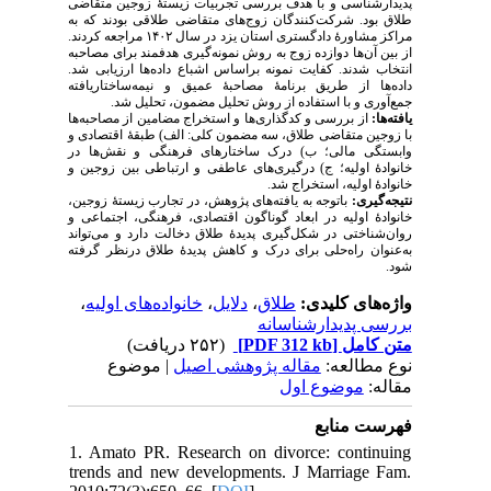
پدیدارشناسی و با هدف بررسی تجربیات زیستهٔ زوجین متقاضی
طلاق بود. شرکت‌کنندگان زوج‌های متقاضی طلاقی بودند که به
مراکز مشاورهٔ دادگستری استان یزد
در سال ۱۴۰۲
مراجعه کردند.
از بین آن‌ها دوازده زوج به روش نمونه‌گیری هدفمند برای مصاحبه
.
کفایت نمونه براساس اشباع داده‌ها ارزیابی شد
انتخاب شدند.
داده‌ها از طریق برنامهٔ مصاحبهٔ عمیق و نیمه‌ساختاریافته
جمع‌آوری و با استفاده از روش‌ تحلیل مضمون، تحلیل شد.
یافته‌ها:
از بررسی و کدگذاری‌ها و استخراج مضامین از مصاحبه‌ها
با زوجین متقاضی طلاق،
سه
مضمون
کلی: الف)
طبقهٔ اقتصادی و
وابستگی مالی
؛ ب)
درک ساختارهای فرهنگی و نقش‌ها در
خانوادهٔ اولیه
؛ ج)
درگیری‌های عاطفی و ارتباطی بین زوجین و
خانوادهٔ اولیه،
استخراج شد.
نتیجه‌گیری:
باتوجه به یافته‌های پژوهش، در تجارب زیستهٔ زوجین،
خانوادهٔ اولیه در ابعاد گوناگون اقتصادی، فرهنگی، اجتماعی و
روان‌شناختی در شکل‌گیری پدیدهٔ طلاق دخالت دارد و می‌تواند
به‌عنوان راه‌حلی برای درک و کاهش پدیدهٔ طلاق درنظر گرفته
شود.
،
خانواده‌های اولیه
،
دلایل
،
طلاق
واژه‌های کلیدی:
بررسی پدیدارشناسانه
(۲۵۲ دریافت)
[PDF 312 kb]
متن کامل
نوع مطالعه:
مقاله پژوهشی اصیل
| موضوع
مقاله:
موضوع اول
فهرست منابع
1. Amato PR. Research on divorce: continuing
trends and new developments. J Marriage Fam.