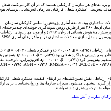
 برنامه‌های هر سازمان کارکنانی هستند که در آن کار می‌کنند. شغل
هدف پیش‌بینی عملکرد شغلی کارکنان سازمان آتش‌نشانی برمبنای هو
ات ساختاری بود. جامعهٔ آماری پژوهش را تمامی کارکنان سازمان
آتش‌نشانی شهر ساری در سال ۱۴۰۳ به‌تعداد هزار نفر تشکیل دادند. از میان آن‌ها، ۲۶۰ نفر ازطریق روش نمونه‌گیری خوشه‌ای چندمر
شدند. ابزارهای پژوهش پرسش‌نامهٔ عملکرد شغلی (پترسون، ۱۹۲۲) و پرسش‌نامهٔ هوش‌ هیجانی (بار-آن، ۱۹۹۷) و آزمون مهارت‌های ارتباطی
SPSS
ن
ای ارتباطی (
β = ۰٫۴۹۵
،
< ۰٫۰۰۱
p
) و عملکرد شغلی (
β = ۰٫۴۰۳
،
<
p
قادر به پیش‌بینی عملکرد شغلی بود (
β = ۰٫۵۴۹
،
< ۰٫۰۰۱
p
). همچنین 
قیم پیش‌بینی کرد (
β = ۰٫۲۷۱
،
= ۰٫۰۱۰
p
). افزون‌براین، با‌توجه‌به مق
،
CFI = ۰٫۹۹۵
،
AGFI = ۰٫۹۳۸
،
RMSEA = ۰٫۰۳۱
،
PCLOSE = ۰٫۹۴۸
ارتباطی نقش تعیین‌کننده‌ای در ارتقای کیفیت عملکرد شغلی کارکنان
ر گیرند. پیشنهاد می‌شود، مدیران سازمان‌ها و روان‌شناسان برای ارائه
مؤلفه‌ها توجه بیشتری داشته باشند.
رکنان سازمان آتش‌نشانی