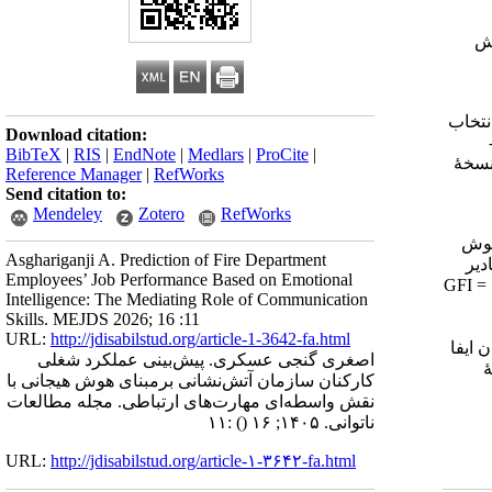
ش‌
حله‌ای انتخاب
Download citation:
-
BibTeX
|
RIS
|
EndNote
|
Medlars
|
ProCite
|
سخهٔ
Reference Manager
|
RefWorks
Send citation to:
Mendeley
Zotero
RefWorks
هوش
Asghariganji A. Prediction of Fire Department
ادیر
Employees’ Job Performance Based on Emotional
GFI =
Intelligence: The Mediating Role of Communication
Skills. MEJDS 2026; 16 :11
URL:
http://jdisabilstud.org/article-1-3642-fa.html
 ایفا
اصغری گنجی عسکری. پیش‌بینی‌ عملکرد‌ شغلی
ٔ
کارکنان‌ سازمان آتش‌نشانی برمبنای‌ هوش هیجانی با
نقش واسطه‌ای مهارت‌های ارتباطی. مجله مطالعات
ناتوانی. ۱۴۰۵; ۱۶
()
:۱۱
URL:
http://jdisabilstud.org/article-۱-۳۶۴۲-fa.html