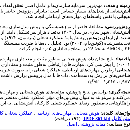
زمینه و هدف:
مهم‌ترین سرمایهٔ سازمان‌ها و عامل اصلی تحقق اهداف و
آتش‌نشانی از شغل‌های بسیار حساس است؛ بنابراین، پژوهش حاضر با
هیجانی با نقش واسطه‌ای مهارت‌های ارتباطی انجام شد.
روش‌بررسی:
مطالعهٔ حاضر از نوع همبستگی با روش مدل‌سازی معادل
تجدیدنظرشده (کوئین‌دام، ۲۰۰۴) بود. تحلیل داده‌ها با ضریب همبستگی پیرسون و مدل‌سازی معادلات ساختاری در نرم‌افزارهای آماری
۲۶ و
AMOS
نسخهٔ ۲۶ در سطح معناداری ۰٫۰۵ انجام گرفت.
یافته‌ها:
نتایج نشان داد، هوش هیجانی به‌طور مثبت و معناداری مهارت‌ه
۰٫۰۰۱
) را پیش‌بینی کرد. مهارت‌های ارتباطی به‌طور مثبت و معناداری 
هیجانی ازطریق مهارت‌های ارتباطی، عملکرد شغلی را به‌صورت غیرمست
شاخص‌های برازش به‌دست‌آمده، داده‌ها با مدل پژوهش برازش داشت (
۲
).
χ
/df = ۱٫۲۶۵
،
۰٫۹۵۷
نتیجه‌‌گیری:
براساس نتایج پژوهش، مؤلفه‌های هوش هیجانی و مهارت‌های 
می‌کنند و می‌توانند به‌عنوان پیش‌بین‌های مؤثر عملکرد شغلی مدنظر قرا
راهکارهایی به‌منظور ارتقای عملکرد شغلی کارکنان آتش‌نشانی، به این 
واژه‌های کلیدی:
هوش‌ هیجانی
،
مهارت‌های‌ ارتباطی
،
عملکرد شغلی
،
کا
متن کامل
[PDF 861 kb]
(۱۹۴ دریافت)
نوع مطالعه:
مقاله پژوهشی اصیل
|